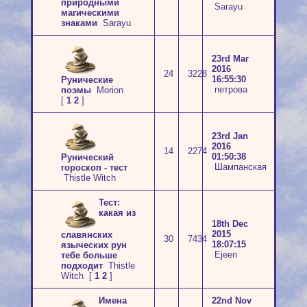
природными
Sarayu
магическими
знаками
Sarayu
23rd Mar
2016
24
3228
16:55:30
Рунические
петрова
поэмы
Morion
[
1
2
]
23rd Jan
2016
14
2274
01:50:38
Рунический
Шампанская
гороскоп - тест
Thistle Witch
Тест:
какая из
18th Dec
2015
славянских
30
7434
18:07:15
языческих рун
Ejeen
тебе больше
подходит
Thistle
Witch
[
1
2
]
Имена
22nd Nov