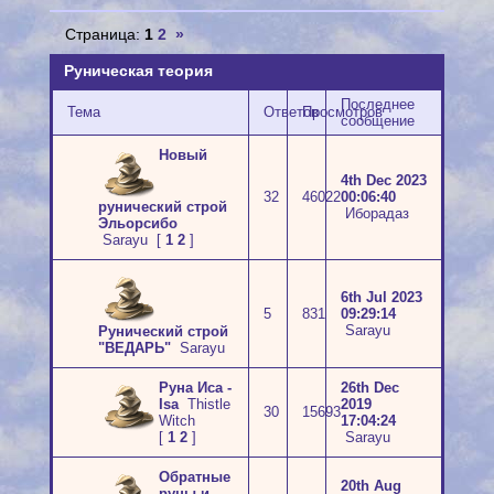
Страница:
1
2
»
Руническая теория
Последнее
Тема
Ответов
Просмотров
сообщение
Новый
4th Dec 2023
32
46022
00:06:40
рунический строй
Иборадаз
Эльорсибо
Sarayu
[
1
2
]
6th Jul 2023
5
831
09:29:14
Sarayu
Рунический строй
"ВЕДАРЬ"
Sarayu
Руна Иса -
26th Dec
Isa
Thistle
2019
30
15693
Witch
17:04:24
[
1
2
]
Sarayu
Обратные
20th Aug
руны и