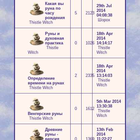
Какая вы
29th Jul
руна по
2014
часу
5
2123
04:08:38
рождения
Шорох
Thistle Witch
Руны и
18th Apr
духовная
2014
практика
0
1026
14:14:17
Thistle
Thistle
Witch
Witch
18th Apr
2014
2
2335
13:14:03
Определение
Thistle
времени на рунах
Witch
Thistle Witch
5th Mar 2014
13:30:38
0
1612
Thistle
Венгерские руны
Witch
Thistle Witch
Древние
13th Feb
руны -
2014
версия
0
1369
11:22:27