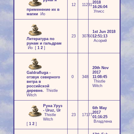
2018
12
11231
16:26:04
применение их в
Улисс
магии
Ио
1st Jun 2018
23
30760
12:51:13
Литература по
Асорий
рунам и гальдрам
Ио
[
1
2
]
20th Nov
2017
Galdrafluga -
0
348
11:08:45
отзвук северного
Thistle
ветра в
Witch
российской
деревне.
Thistle
Witch
Руна Уруз
6th May
- Uruz, Ur
2017
Thistle
23
17177
01:16:25
Witch
Владлена
[
1
2
]