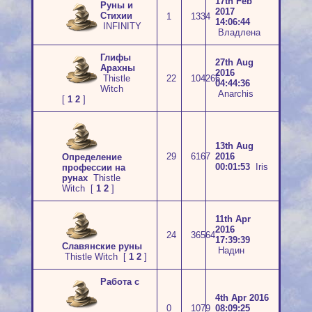
17th Feb
Руны и
2017
Стихии
1
1334
14:06:44
INFINITY
Владлена
Глифы
27th Aug
Арахны
2016
Thistle
22
104266
04:44:36
Witch
Anarchis
[
1
2
]
13th Aug
29
6167
2016
Определение
00:01:53
Iris
профессии на
рунах
Thistle
Witch
[
1
2
]
11th Apr
2016
24
36564
17:39:39
Славянские руны
Надин
Thistle Witch
[
1
2
]
Работа с
4th Apr 2016
0
1079
08:09:25