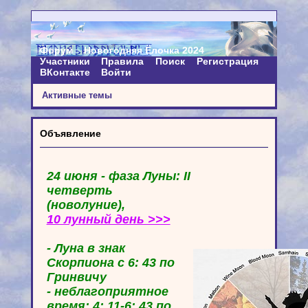
Форум
Новогодняя Ёлочка 2024
Участники
Правила
Поиск
Регистрация
ВКонтакте
Войти
Активные темы
Объявление
24 июня - фаза Луны: II
четверть
(новолуние),
10 лунный день >>>
- Луна в знак
Скорпиона с 6: 43 по
Гринвичу
- неблагоприятное
время: 4: 11-6: 43 по