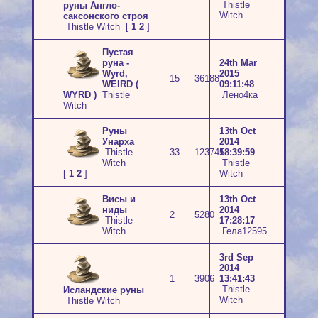
Thistle
руны Англо-
Witch
саксонского строя
Thistle Witch
[
1
2
]
Пустая
руна -
24th Mar
Wyrd,
2015
15
36188
WEIRD (
09:11:48
WYRD )
Thistle
Лено4ка
Witch
Руны
13th Oct
Унарха
2014
Thistle
33
123745
18:39:59
Witch
Thistle
[
1
2
]
Witch
Висы и
13th Oct
ниды
2014
2
5280
Thistle
17:28:17
Witch
Гела12595
3rd Sep
2014
1
3906
13:41:43
Thistle
Исландские руны
Witch
Thistle Witch