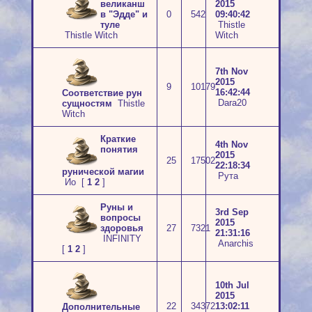
великанш
2015
в "Эдде" и
0
542
09:40:42
туле
Thistle
Thistle Witch
Witch
7th Nov
2015
9
10179
16:42:44
Соответствие рун
Dara20
сущностям
Thistle
Witch
Краткие
4th Nov
понятия
2015
25
17502
22:18:34
рунической магии
Рута
Ио
[
1
2
]
Руны и
3rd Sep
вопросы
2015
здоровья
27
7321
21:31:16
INFINITY
Anarchis
[
1
2
]
10th Jul
2015
22
34372
13:02:11
Дополнительные