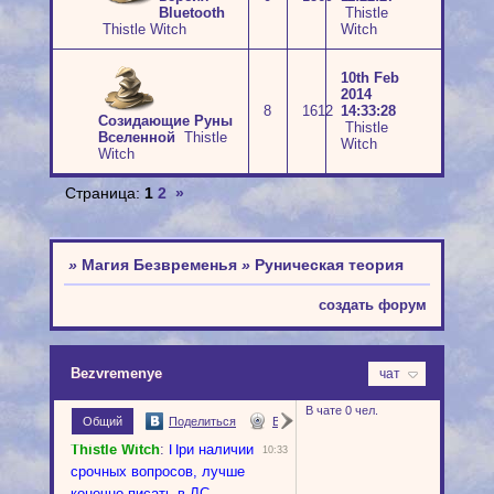
Bluetooth
Thistle
Thistle Witch
Witch
10th Feb
2014
8
1612
14:33:28
Созидающие Руны
Thistle
Вселенной
Thistle
Witch
Witch
Страница:
1
2
»
»
Магия Безвременья
»
Руническая теория
создать форум