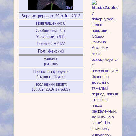
И
Зарегистрирован
: 20th Jun 2012
повернулось
Приглашений:
0
колесо
времени...
Сообщений:
737
Общая
Уважение:
+611
картина
Позитив:
+2377
Аркана у
Пол:
Женский
меня
Награды:
ассоциируется
practice3
с
возрождением.
Провел на форуме:
Закончен
1 месяц 23 дня
довольно
Последний визит:
тяжелый
1st Jan 2016 17:58:37
период жизни
- песок в
часах
раскаленный,
да и душа в
"огне". По
книжному
описанию: