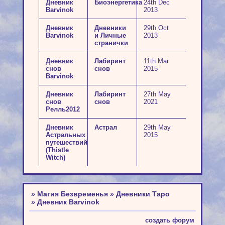
Дневник
Биоэнергетика
24th Dec
Barvinok
2013
Дневник
Дневники
29th Oct
Barvinok
и Личные
2013
странички
Дневник
Лабиринт
11th Mar
снов
снов
2015
Barvinok
Дневник
Лабиринт
27th May
снов
снов
2021
Релль2012
Дневник
Астрал
29th May
Астральных
2015
путешествий
(Thistle
Witch)
»
Магия Безвременья
»
Дневники Таро
»
Дневник Barvinok
создать форум