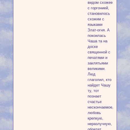
видом схожее
с горгонией,
становилось
схожим с
языками
Злат-огня. А
покоилась
Чаша та на
доске
священной с
печатями и
заклятьями
великими.
Люд
глаголил, кто
найдет Чашу
ту, тот
познает
счастье
нескончаемое,
любовь
крепкую,
неразлучную,
обретет