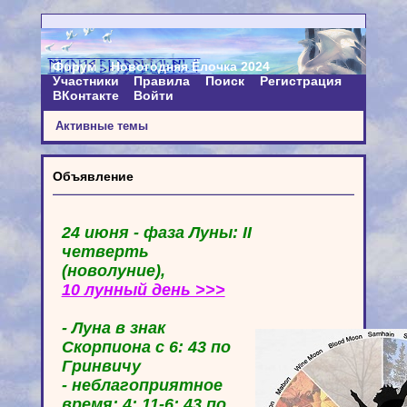
Форум
Новогодняя Ёлочка 2024
Участники
Правила
Поиск
Регистрация
ВКонтакте
Войти
Активные темы
Объявление
24 июня - фаза Луны: II
четверть
(новолуние),
10 лунный день >>>
- Луна в знак
Скорпиона с 6: 43 по
Гринвичу
- неблагоприятное
время: 4: 11-6: 43 по