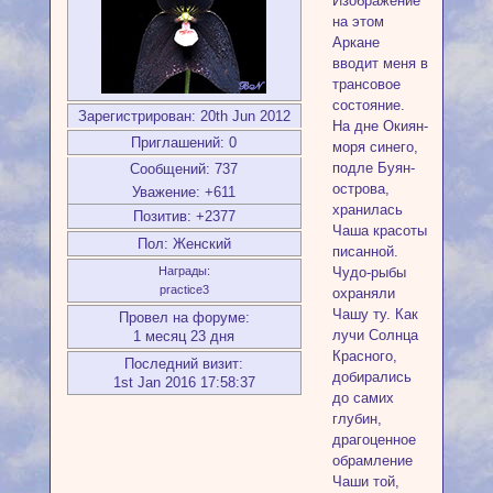
Изображение
на этом
Аркане
вводит меня в
трансовое
состояние.
Зарегистрирован
: 20th Jun 2012
На дне Окиян-
Приглашений:
0
моря синего,
подле Буян-
Сообщений:
737
острова,
Уважение:
+611
хранилась
Позитив:
+2377
Чаша красоты
Пол:
Женский
писанной.
Награды:
Чудо-рыбы
practice3
охраняли
Чашу ту. Как
Провел на форуме:
лучи Солнца
1 месяц 23 дня
Красного,
Последний визит:
добирались
1st Jan 2016 17:58:37
до самих
глубин,
драгоценное
обрамление
Чаши той,