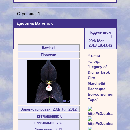
Страница:
1
Дневник Barvinok
Поделиться
1
20th Mar
2013 18:43:42
Barvinok
Практик
У меня
колода
"Legacy of
Divine Tarot,
Ciro
Marchetti/
Наследие
Божественного
Таро"
Зарегистрирован
: 20th Jun 2012
Приглашений:
0
Сообщений:
737
Уважение:
+611