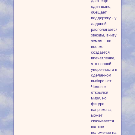
дает еще
один шанс,
обещает
поддержку - у
ладоней
располагается
звезды, внизу
земля... но
все же
создается
впечатление,
что полной
уверенности в
сделанном
выборе нет.
Человек
открылся
миру, но
фигура
напряжена,
может
сказывается
шаткое
положение на