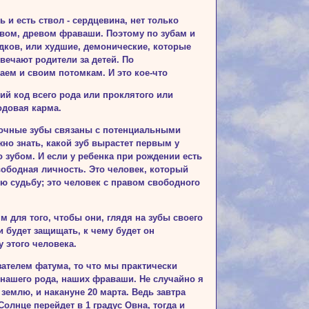
ь и есть ствол - сердцевина, нет только
евом, древом фраваши. Поэтому по зубам и
дков, или худ­шие, демонические, которые
твечают родители за детей. По
аем и своим потомкам. И это кое-что
ий код всего рода или проклятого или
родовая карма.
лочные зубы связаны с потенциальными
жно знать, какой зуб вырастет первым у
о зубом. И если у ре­бенка при рождении есть
свободная личность. Это человек, который
ю судьбу; это человек с правом свободного
 для того, чтобы они, глядя на зубы своего
и будет защищать, к чему будет он
 этого человека.
за­телем фатума, то что мы практически
 нашего рода, наших фраваши. Не случайно я
землю, и накануне 20 марта. Ведь завтра
олнце перейдет в 1 градус Овна, тогда и