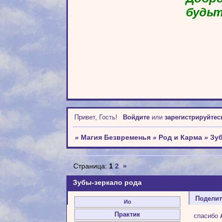
будьт
Привет, Гость!
Войдите
или
зарегистрируйтес
»
Магия Безвременья
»
Род и Карма
»
Зу
Страница:
1
2
»
Зубы-зеркало рода
Подели
Ио
Практик
спасибо