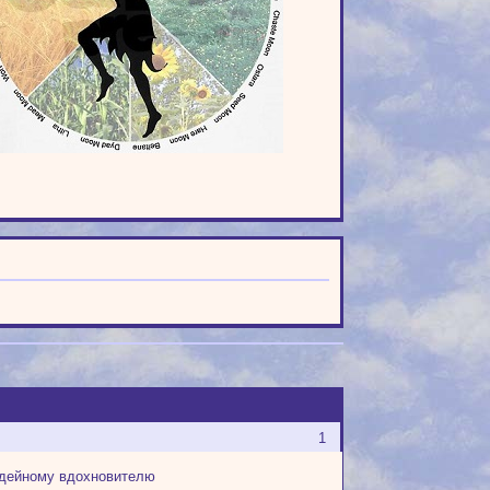
1
 идейному вдохновителю