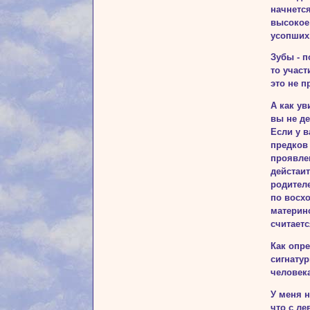
начнется
высокое 
усопших.
Зубы - п
то участ
это не п
А как ув
вы не де
Если у в
предков 
проявлен
дейстаит
родителе
по восхо
материнс
счи­тает
Как опре
сигнату
человека
У меня н
что с ле