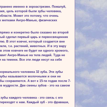
транено именно в зороастризме. Пожалуй,
ния, цель которой были зубы человека,
бласти. Может это потому, что очень
х метками Ангро-Манью, физических
о прямо и конкретно было сказано во второй
торый сделал первый царь и первосвященник
лю. В этот ковчег, который создается вне
ле, т.е. растений, животных. И в эту вару
в этом ков­чеге не будет ни одного хромого,
авит Ангро-Манью на тела людей. Туда не
 на темени. Все эти люди несут на себе
 нормального человека 32 зуба. Эти зубы
е зубы называются молочными и они не
ы сохраняются. А вот к 15-ти годам после 7-
в мудрости. Две смены зубов - это на самом
зубы каждого человека - это связь с его
переходят к нам. Каждый зуб - это фраваши,