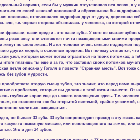
деальный вариант, если бы у мужчин отсутсвовала вся левая, а у 
иниться со своей женской половиной и образовывал бы андрофина. В
ная половина, отпочковался андрофин друг от друга, дорисовал себ
ь зло, т.е. черная сторона объявилась у чело­века, на которой отпе
ши фраваши, наши предки - это наши зубы. У кого не хватает зубов 
ены резонансу, они считают­ся почти незащищенными своими предк
и живут не свою жизнь. И этот человек очень сильно подвержен по
вию других людей, в основном предков. Вот поче­му считается, чт
кий узел, ко­торый может потом отразиться на твоих потомках; а теб
 итоге платишь ты еще и за то, что заставил своих потомков мучать
кая петля описана у Гоголя в повести "Странная месть". Вот тоже 
сь без зубов мудрости.
 приобретаете вторую смену зубов, это значит, что перед вами выр
нятие о проблемах, которые вы должны в этой жизни вынести. От н
ень глубокие корни еще до нашего воплощения здесь. Т.е. человек 
ным, он становится как бы открытой сис­темой, крайне уязвимой, н
остоян­но молиться, защищаться.
дко, но бывает 33 зуба. 33 зуба сопровождает приход в эту жизнь ка
о какую-то неземную миссию, или не­воплощенного на земле, или с
анью. Это и для 34 зубов.
зуба связаны еще и с календарным циклом, с 32-летним периодом, т