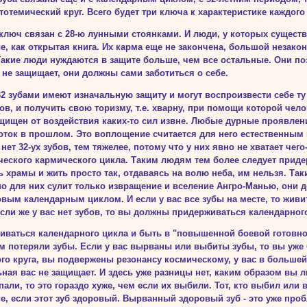
тотемический круг. Всего будет три ключа к характеристике каждого 
ключ связан с 28-ю лунными стоянками. И люди, у которых существу
, как открытая книга. Их карма еще не закончена, большой незако
Та­кие люди нуждаются в защите больше, чем все остальные. Они п
 не защищает, они должны сами заботиться о себе.
2 зубами имеют изначальную защиту и могут воспроизвести себе ту
ов, и получить свою торизму, т.е. хварну, при помощи которой чело
щищен от воздействия каких-то сил извне. Любые дурные проявления
оток в прошлом. Это воплощение считается для него естественным 
нет 32-ух зубов, тем тяжелее, потому что у них явно не хватает чего
ческого кармического цикла. Таким людям тем более следует прид
ь храмы и жить просто так, отдаваясь на волю неба, им нельзя. Та
оно для них сулит только извращение и вселение Ангро-Манью, они 
овым календарным циклом. И если у вас все зубы на месте, то живи
сли же у вас нет зубов, то вы должны придерживаться календарног
иваться календарного цикла и быть в "повышенной боевой готовно
м потеряли зубы. Если у вас вырваны или выбиты зубы, то вы уже
го круга, вы подвержены резонансу космическому, у вас в большей
ная вас не защищает. И здесь уже разницы нет, каким образом вы л
али, то это гораздо хуже, чем если их выбили. Тот, кто выбил или 
е, если этот зуб здоровый. Вырванный здоровый зуб - это уже про