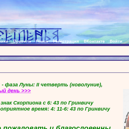
ники
Правила
Поиск
Регистрация
ВКонтакте
Войти
 - фаза Луны: II четверть (новолуние),
ый день >>>
в знак Скорпиона с 6: 43 по Гринвичу
гоприятное время: 4: 11-6: 43 по Гринвичу
 пожаловать и благословенны