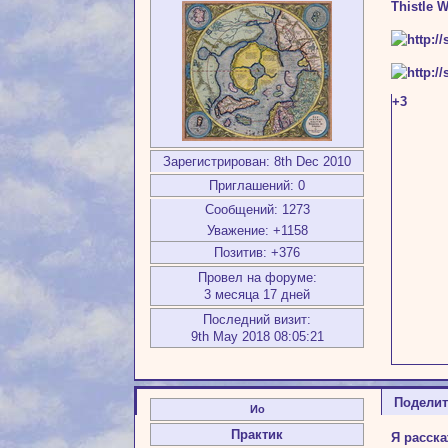
Thistle W
+3
Зарегистрирован
: 8th Dec 2010
Приглашений:
0
Сообщений:
1273
Уважение:
+1158
Позитив:
+376
Провел на форуме:
3 месяца 17 дней
Последний визит:
9th May 2018 08:05:21
Подели
Ио
Практик
Я расск