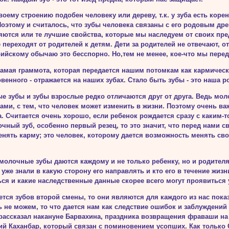
воему строению подобен человеку или дереву, т.к. у зуба есть корен
Поэтому и считалось, что зубы че­ловека связаны с его родовым др
яются или те лучшие свойства, которые мы наследуем от своих пре
 переходят от родителей к детям. Дети за ро­дителей не отвечают, о
ийскому обычаю это бесспорно. Но,тем не менее, кое-что мы перед
 самая граммота, которая передается нашим потомкам как кармическ
венного - отражается на наших зубах. Ста­ло быть зубы - это наша 
е зубы и зубы взрослые редко отличаются друг от друга. Ведь мо
ми, с тем, что человек может изменить в жизни. Поэтому очень ва
. Счита­ется очень хорошо, если ребенок рождается сразу с каким-т
чный зуб, особенно первый резец, то это значит, что перед нами 
енять карму; это человек, которому дается возможность менять сво
олочные зубы даются каждому и не только ребенку, но и родителям
 уже знали в какую сторону его направлять и кто его в течение жизн
ся и какие наследственные данные скорее всего могут проявиться у
ется зубов второй смены, то они являются для каждого из нас пока
ь не можем, то что дается нам как следствие ошибок и заблуждений
рассказал накануне Барвахина, праздника возвращения фраваши на 
й Каханбар, который связан с поминове­нием усопших. Как только С