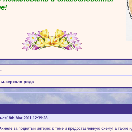
е!
ь
.
бы-зеркало рода
ться
18th Mar 2011 12:39:28
Акнеле
за поднятый интерес к теме и предоставленную схему!!а также