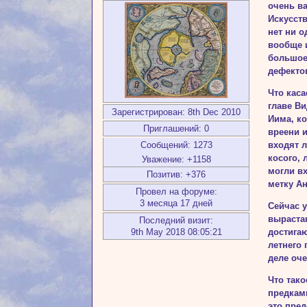
очень в
Искусст
нет ни о
вообще 
большое
дефекто
Что каса
главе Ви
Зарегистрирован
: 8th Dec 2010
Иима, ко
Приглашений:
0
вреени и
входят л
Сообщений:
1273
косого, 
Уважение:
+1158
могли вх
Позитив:
+376
метку Ан
Провел на форуме:
3 месяца 17 дней
Сейчас у
выраста
Последний визит:
достигаю
9th May 2018 08:05:21
летнего 
деле оче
Что тако
предками
это пред