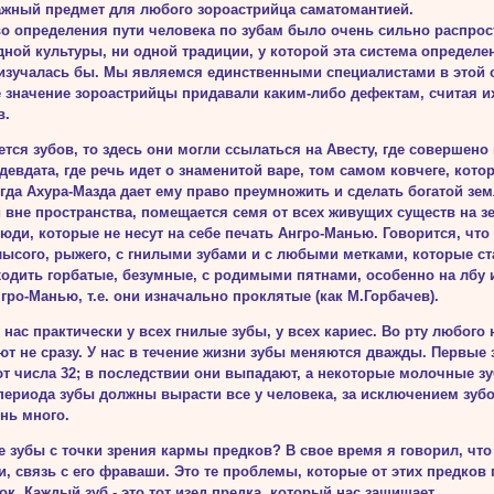
ажный предмет для любого зороастрийца саматомантией.
во определения пути человека по зубам было очень сильно распрос
дной культуры, ни одной традиции, у которой эта система определе
изучалась бы. Мы являемся единственными специалистами в этой о
 значение зороастрийцы придавали каким-либо дефектам, считая и
в.
ется зубов, то здесь они могли ссылаться на Авесту, где совершен
девдата, где речь идет о зна­менитой варе, том самом ковчеге, ко
гда Ахура-Мазда дает ему право преумножить и сделать богатой зем
 вне пространства, помещается семя от всех живущих существ на зем
юди, которые не несут на себе печать Ангро-Манью. Говорится, что 
лысого, рыжего, с гнилыми зубами и с любыми метками, которые ст
одить горбатые, безумные, с родимыми пятнами, особенно на лбу и
гро-Манью, т.е. они изначально проклятые (как М.Гор­бачев).
 нас практически у всех гнилые зубы, у всех кариес. Во рту любого
ют не сразу. У нас в течение жизни зубы меняются дважды. Первы
т числа 32; в последствии они выпадают, а некоторые молочные зуб
периода зубы должны вырасти все у человека, за исключением зубо
нь много.
е зубы с точки зрения кармы предков? В свое время я говорил, что 
, связь с его фраваши. Это те проблемы, которые от этих предков 
ок. Каждый зуб - это тот изед предка, который нас защищает.