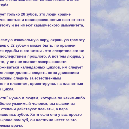
зуба.
ет только 28 зубов, это люди крайне
нченностью и незавершенностью веет от этих
оэтому и не имеют кармического иммунитета,
 са­мую изначальную вару, охранную грамоту
век с 32 зубами может быть, по крайней
 судьбы в его жизни - это следствие его же
последствием прошлого. А вот тем людям, у
-то, у них не хватает завершенности
ерживаться календарных циклов, им следует
кие люди должны следить не за движением
должны следить за естественным
те по планетам, ориентируясь на планетные
о цикла.
сти" нужно и людям, которые по каким-либо
 более уязвимый человек, вы вышли из
 степени действуют планеты, а вара
ишились зубов. Хотя если они у вас просто
вырвал вам зуб, он частично несет за это
блемы врача.