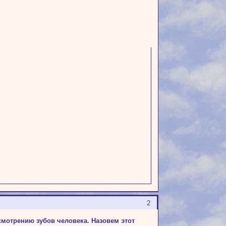
2
мот­рению зубов человека. Назовем этот