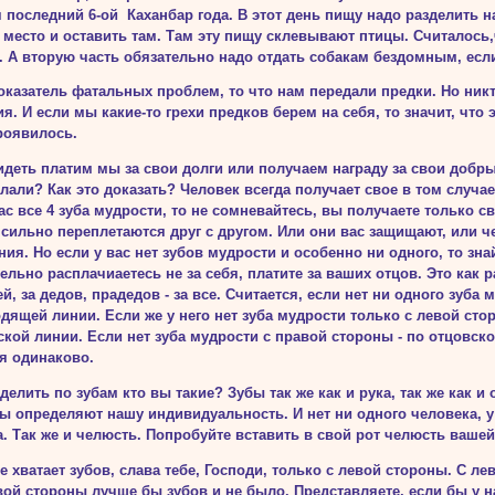
 по­следний 6-ой Каханбар года. В этот день пищу надо разделить на
место и оставить там. Там эту пищу склевыва­ют птицы. Считалось
 А вторую часть обязательно надо отдать собакам бездомным, если
оказатель фатальных проблем, то что нам передали предки. Но никт
ия. И если мы какие-то грехи пред­ков берем на себя, то значит, чт
роявилось.
идеть платим мы за свои долги или получаем награду за свои добры
лали? Как это доказать? Человек всегда получает свое в том случае
ас все 4 зуба мудрости, то не сомневайтесь, вы получаете только 
сильно переплетаются друг с другом. Или они вас защищают, или ч
ия. Но если у вас нет зубов мудрости и особенно ни одного, то зна
ельно расплачиаетесь не за себя, платите за ваших отцов. Это как р
й, за дедов, прадедов - за все. Считается, если нет ни одного зуба 
дящей линии. Если же у него нет зуба мудрости только с левой стор
кой линии. Если нет зуба мудро­сти с правой стороны - по отцовс
ся одинаково.
делить по зубам кто вы такие? Зубы так же как и рука, так же как и
ры определяют нашу индивидуальность. И нет ни одного человека, у
. Так же и челюсть. Попробуйте вставить в свой рот челюсть вашей
е хватает зубов, слава тебе, Господи, только с левой стороны. С ле
вой стороны лучше бы зубов и не было. Представляете, если бы у 