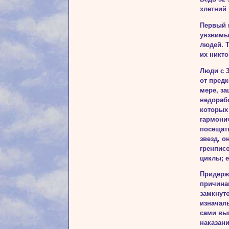
хлетний 
Первый 
уязвимые
людей. 
их никто
Люди с 3
от предк
мере, за
недораб
которых 
гармони
посещат
звезд, 
гренпис
циклы; е
Придерж
причина
замкнуто
изначаль
сами вып
наказани