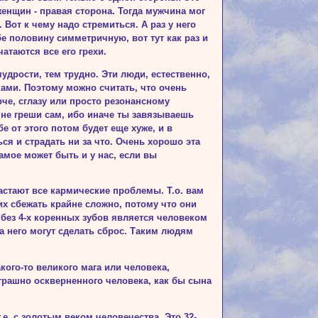
женщин - правая сторона. Тогда мужчина мог
от к чему надо стремиться. А раз у него
е половину симмет­ричную, вот тут как раз и
чатаются все его грехи.
мудрости, тем трудно. Эти люди, естественно,
ами. Поэтому можно считать, что очень
рче, сглазу или просто резонансному
о не греши сам, ибо иначе ты завязываешь
е от этого потом будет еще хуже, и в
ся и страдать ни за что. Очень хорошо эта
самое может быть и у нас, если вы
ас­тают все кармические проблемы. Т.о. вам
их сбежать крайне сложно, потому что они
без 4-х ко­ренных зубов является человеком
а него могут сделать сброс. Таким людям
­кого-то великого мага или человека,
трашно оскверненного человека, как бы сына
.е. с золотым веком человечества. Это 32-