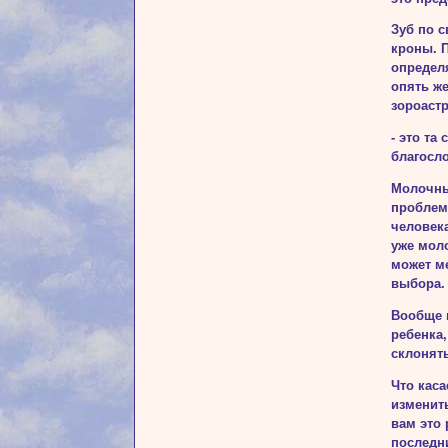
Зуб по с
кроны. 
опреде­л
опять же
зороастр
- это та
благосло
Молочны
проблема
человека
уже моло
может м
выбора.
Вообще м
ребенка,
склонять
Что каса
изменит
вам это 
последни