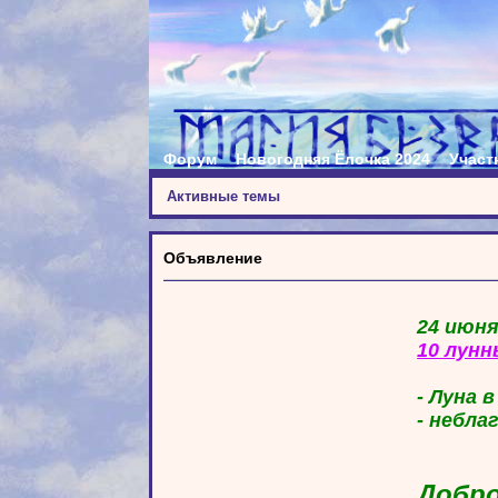
Форум
Новогодняя Ёлочка 2024
Участ
Активные темы
Объявление
24 июня
10 лунн
- Луна 
- небла
Добро