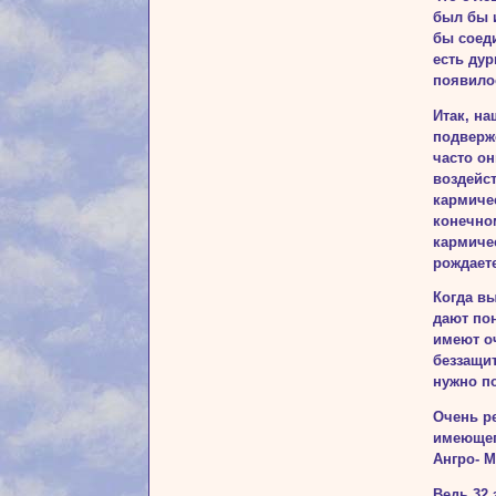
был бы и
бы соед
есть дур
появилос
Итак, на
подверж
часто он
воздейст
кармичес
конечном
кармичес
рождаете
Когда вы
дают по
имеют оч
беззащит
нужно п
Очень ре
имеющег
Ангро- М
Ведь 32 