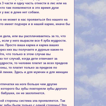
 3 части и одну часть отнести в лес или на
,что там появляются в это время духи
 у вас в доме нет собаки.
о не может в нас проявиться без нашего на
о это имеет подчерк и в нашей карме, иначе бы
е дела, или вы расплачиваетесь за то, что
, если у него вырасли все 4 зуба мудрости.
свое. Просто ваша карма и карма ваших
ерез них вы получаете и дурные какие-то
йте, что только в этом случае вы
аз тот случай, когда дети отвечают за
мудрости, то человек платит за всех предков
оны, то платит только за предков по
кой линии. Здесь и для мужчин и для женщин
 отпечатки на ноге больше чем другие
 которого бы зубы повторяли зубы другого
 бабушки, он не захлопнется.
­вой стороны система зла проявляется. Так
нас зубы были только с одной стороны! Это