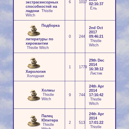
6
1017
экстрасенсорных
02:16:37
способностей на
Ёль
ладони
Thistle
Witch
Подборка
2nd Oct
2017
0
244
09:46:21
литературы по
Thistle
хиромантии
Witch
Thistle Witch
29th Dec
2014
1
1779
16:38:12
Хирология
Листик
Холодная
24th Apr
Холмы
2014
Thistle
9
744
17:16:42
Witch
Thistle
Witch
24th Apr
Палец
2014
Юпитера
2
513
17:01:22
Thistle
Thistle
Witch