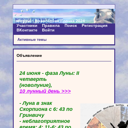
Форум
Новогодняя Ёлочка 2024
Участники
Правила
Поиск
Регистрация
ВКонтакте
Войти
Активные темы
Объявление
24 июня - фаза Луны: II
четверть
(новолуние),
10 лунный день >>>
- Луна в знак
Скорпиона с 6: 43 по
Гринвичу
- неблагоприятное
время: 4: 11-6: 43 по