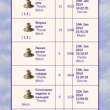
20th Jan
ума
2014
Thistle
21
5514
14:22:35
Witch
Листик
[
1
2
]
Форма
14th Jan
руки
2014
Thistle
23
2444
21:51:35
Witch
Miami
[
1
2
]
13th Jan
Линия
2014
жизни
5
6991
15:10:47
Thistle
Thistle
Witch
Witch
Линия
13th Jan
сердца
2014
8
4604
Thistle
11:29:18
Witch
Листик
Сочетание
11th Jan
ладони и
2014
пальцев
9
1525
13:09:42
Thistle
Инга
Witch