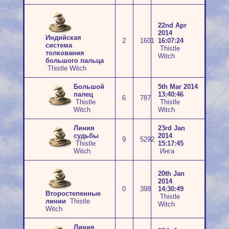
22nd Apr
2014
Индийская
2
1601
16:07:24
система
Thistle
толкования
Witch
большого пальца
Thistle Witch
Большой
5th Mar 2014
палец
13:40:46
6
787
Thistle
Thistle
Witch
Witch
Линия
23rd Jan
судьбы
2014
9
5292
Thistle
15:17:45
Witch
Инга
20th Jan
2014
0
398
14:30:49
Второстепенные
Thistle
линии
Thistle
Witch
Witch
Линия