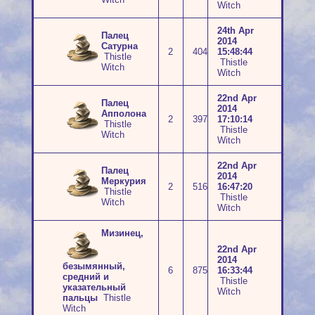
Witch
24th Apr
Палец
2014
Сатурна
2
404
15:48:44
Thistle
Thistle
Witch
Witch
22nd Apr
Палец
2014
Апполона
2
397
17:10:14
Thistle
Thistle
Witch
Witch
22nd Apr
Палец
2014
Меркурия
2
516
16:47:20
Thistle
Thistle
Witch
Witch
Мизинец,
22nd Apr
2014
безымянный,
6
875
16:33:44
средний и
Thistle
указательный
Witch
пальцы
Thistle
Witch