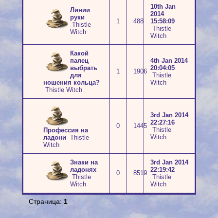
10th Jan
Линии
2014
руки
1
488
15:58:09
Thistle
Thistle
Witch
Witch
Какой
палец
4th Jan 2014
выбрать
20:04:05
1
1906
для
Thistle
ношения кольца?
Witch
Thistle Witch
3rd Jan 2014
22:27:16
0
1445
Thistle
Профессия на
Witch
ладони
Thistle
Witch
Знаки на
3rd Jan 2014
ладонях
22:19:42
0
8519
Thistle
Thistle
Witch
Witch
Страница:
1