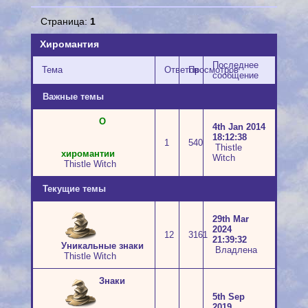
Страница:
1
Хиромантия
Последнее
Тема
Ответов
Просмотров
сообщение
Важные темы
О
4th Jan 2014
18:12:38
1
540
Thistle
хиромантии
Witch
Thistle Witch
Текущие темы
29th Mar
2024
12
3161
21:39:32
Уникальные знаки
Владлена
Thistle Witch
Знаки
5th Sep
2019