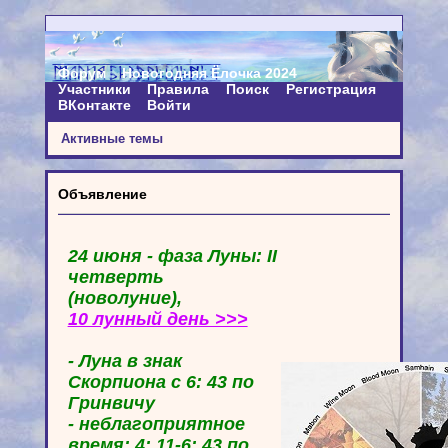
Форум
Новогодняя Ёлочка 2024
Участники
Правила
Поиск
Регистрация
ВКонтакте
Войти
Активные темы
Объявление
24 июня - фаза Луны: II
четверть
(новолуние),
10 лунный день >>>
- Луна в знак
Скорпиона с 6: 43 по
Гринвичу
- неблагоприятное
время: 4: 11-6: 43 по