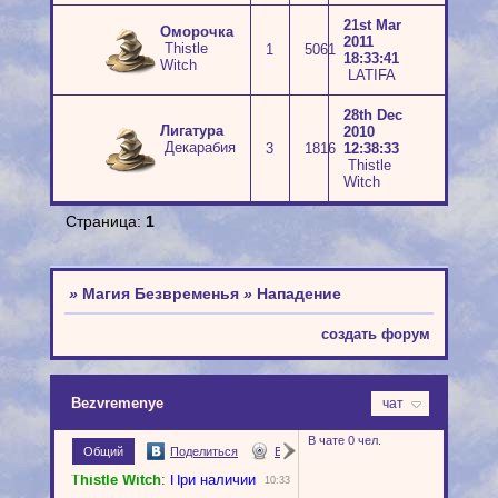
21st Mar
Оморочка
2011
Thistle
1
5061
18:33:41
Witch
LATIFA
28th Dec
Лигатура
2010
Декарабия
3
1816
12:38:33
Thistle
Witch
Страница:
1
»
Магия Безвременья
»
Нападение
создать форум