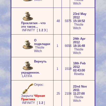
Witch
23rd May
2012
48
5975
15:18:52
Проклятия - что
Thistle
это такое...
Witch
INFINITY
[
1
2
3
]
24th Apr
О
2012
подкладах
1
6656
18:16:48
Thistle
Thistle
Witch
Witch
Вернуть
18th Feb
2012
1
1518
02:43:00
украденное.
Rinetta
LATIFA
Опрос:
22nd Nov
2011
25
2104
11:27:00
Закрыта
Чёрная
Thistle
Практика
Witch
INFINITY
[
1
2
]