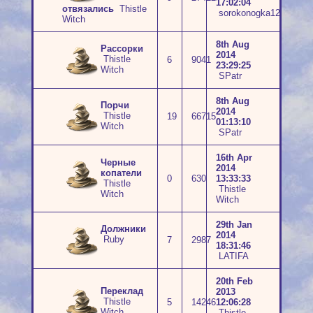
17:02:04
отвязались
Thistle
sorokonogka123
Witch
8th Aug
Рассорки
2014
Thistle
6
9041
23:29:25
Witch
SPatr
8th Aug
Порчи
2014
Thistle
19
66715
01:13:10
Witch
SPatr
16th Apr
Черные
2014
копатели
0
630
13:33:33
Thistle
Thistle
Witch
Witch
29th Jan
Должники
2014
Ruby
7
2987
18:31:46
LATIFA
20th Feb
Переклад
2013
Thistle
5
14246
12:06:28
Witch
Thistle