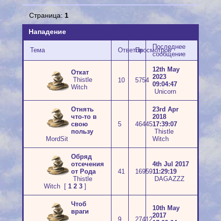
Страница:
1
Нападение
Последнее
Тема
Ответов
Просмотров
сообщение
12th May
Откат
2023
Thistle
10
5754
09:04:47
Witch
Unicorn
Отнять
23rd Apr
что-то в
2018
свою
5
46445
17:39:07
пользу
Thistle
MordSit
Witch
Обряд
отсечения
4th Jul 2017
от Рода
41
16959
11:29:19
Thistle
DAGAZZZ
Witch
[
1
2
3
]
Чтоб
10th May
враги
2017
9
27412