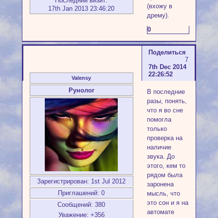
Последний визит:
(вхожу в
17th Jan 2013 23:46:20
дрему).
0
Поделиться
7
7th Dec 2014
22:26:52
Valensy
Рунолог
В последние
разы, понять,
что я во сне
помогла
только
проверка на
наличие
звука. До
этого, кем то
рядом была
Зарегистрирован
: 1st Jul 2012
заронена
Приглашений:
0
мысль, что
это сон и я на
Сообщений:
380
автомате
Уважение:
+356