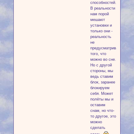
способностей.
В реальности
нам порой
мешают
установки и
только они -
реальность
не
предусматривает
того, что
можно во сне.
Но с другой
стороны, мы
ведь ставим
блок, заранее
блокируем
себя. Может
полёты мы и
оставим
снам, но что-
то другое, это
можно
сделать