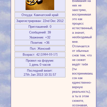
Внимания на
них не
заостряю,
воспринимая
Откуда:
Камчатский край
это как
Зарегистрирован
: 22nd Dec 2012
процесс
Приглашений:
0
естественный,
Сообщений:
39
а значит,
необходимый
Уважение:
+32
мне.
Позитив:
+36
Отличается
Пол:
Женский
от обычных
Возраст:
42
[1984-03-17]
снов тем, что
не сюжет
Провел на форуме:
ведёт тебя
1 день 0 часов
(ты
Последний визит:
воспринимаешь
27th Jan 2013 10:31:57
сон как
единственно-
верную
реальность),
а ты в этом
сюжете,
осознавая,