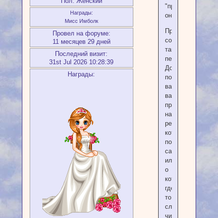
Пол:
Женский
"продвинутым"
Награды:
онейронавтам.
Мисс Имболк
Предлагаю
Провел на форуме:
создать
11 месяцев 29 дней
такой
Последний визит:
перечень.
31st Jul 2026 10:28:39
Добавляйте,
Награды:
пожалуйста,
ваши
варианты
проверок
на
реальность,
которыми
пользуетесь
сами
или
о
которых
где-
то
слышали/
читали!