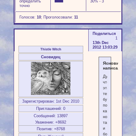
определить
30% - 3
точно
Голосов:
10
;
Проголосовали:
11
Поделиться
1
13th Dec
2012 13:03:29
Thistle Witch
Сновидец
Ясновидец
написал(а):
Думаю,
что
эта
тема
будет
Зарегистрирован
: 1st Dec 2010
полезна
Приглашений:
0
как
Сообщений:
13897
новичкам,
Уважение:
+8692
так
и
Позитив:
+8768
более