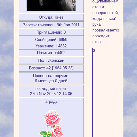
ощупыванием
стен и
поверхностей,
Откуда:
Киев
когда я "там"
рука
Зарегистрирован
: 9th Jan 2011
проваливается/
Приглашений:
0
проходит
Сообщений:
6959
сквозь.
Уважение:
+4832
0
Позитив:
+4402
Пол:
Женский
Возраст:
42
[1984-05-23]
Провел на форуме:
6 месяцев 0 дней
Последний визит:
27th Nov 2025 12:14:06
Награды: