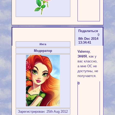
Поделиться
9
8th Dec 2014
13:34:41
Инга
Модератор
Valensy
,
ЭНИЯ
, как у
вас классно,
а мне ОС не
доступны, не
получается.
0
Зарегистрирован
: 25th Aug 2012