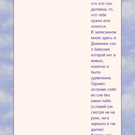
что это сон,
делаешь то,
что тебе
нужно или
хочется.
В записанном
мною здесь в
Дневнике сон
о бабушке,
которой нет в
живых,
конечно я
была
удивленна.
Однако,
осознаю себя
во сне без
каких-либо
условий (не
смотря ни на
руки, ни в
зеркало и так
далее).