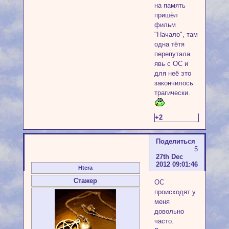
на память
пришёл
фильм
"Начало", там
одна тётя
перепутала
явь с ОС и
для неё это
закончилось
трагически.
+2
Поделиться
5
27th Dec
2012 09:01:46
Htera
Стажер
ОС
происходят у
меня
довольно
часто.