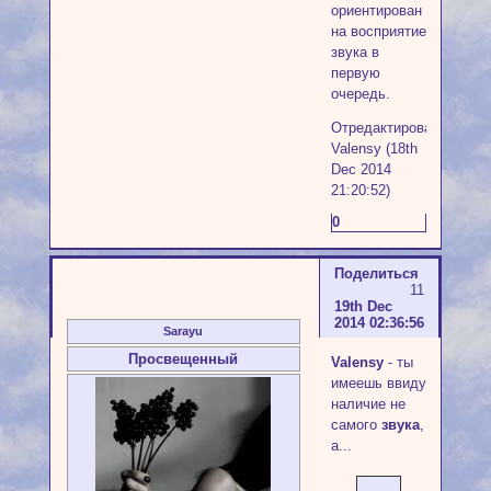
ориентирован
на восприятие
звука в
первую
очередь.
Отредактировано
Valensy (18th
Dec 2014
21:20:52)
0
Поделиться
11
19th Dec
2014 02:36:56
Sarayu
Просвещенный
Valensy
- ты
имеешь ввиду
наличие не
самого
звука
,
а...