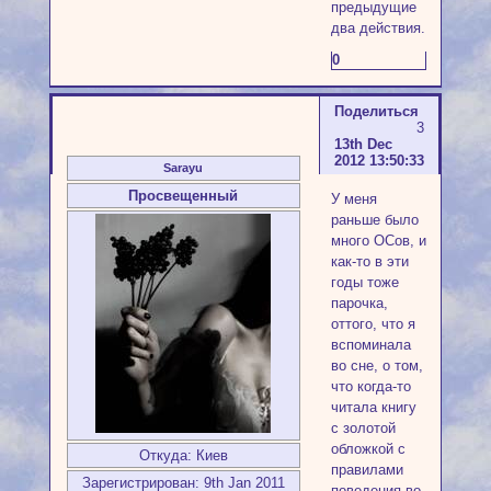
предыдущие
два действия.
0
Поделиться
3
13th Dec
2012 13:50:33
Sarayu
Просвещенный
У меня
раньше было
много ОСов, и
как-то в эти
годы тоже
парочка,
оттого, что я
вспоминала
во сне, о том,
что когда-то
читала книгу
с золотой
обложкой с
Откуда:
Киев
правилами
Зарегистрирован
: 9th Jan 2011
поведения во