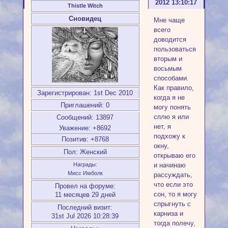
2012 13:10:17
Thistle Witch
Сновидец
Мне чаще
всего
доводится
пользоваться
вторым и
восьмым
способами.
Как правило,
Зарегистрирован
: 1st Dec 2010
когда я не
Приглашений:
0
могу понять
сплю я или
Сообщений:
13897
нет, я
Уважение:
+8692
подхожу к
Позитив:
+8768
окну,
Пол:
Женский
открываю его
и начинаю
Награды:
Мисс Имболк
рассуждать,
что если это
Провел на форуме:
сон, то я могу
11 месяцев 29 дней
спрыгнуть с
Последний визит:
карниза и
31st Jul 2026 10:28:39
тогда полечу,