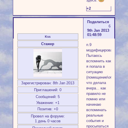
здесь.
+2
Поделиться
6
9th Jan 2013
01:48:59
Kss
Стажер
п.9
модифицированный.
Пытаюсь
вспомнить как
я попала в
ситуацию
(помещение\объект),
что делала
Зарегистрирован
: 8th Jan 2013
вчера... как
Приглашений:
0
правило не
Сообщений:
5
помню или
Уважение:
+1
начинаю
Позитив:
+0
вспоминать
реальные
Провел на форуме:
события и
1 день 0 часов
просыпаться