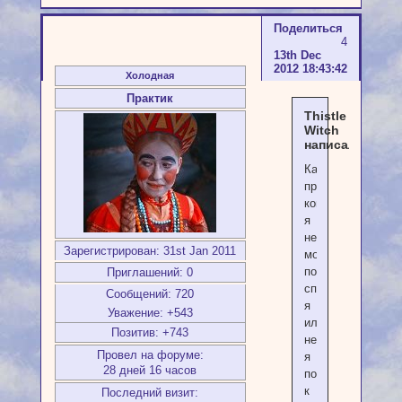
Поделиться
4
13th Dec
2012 18:43:42
Холодная
Практик
Thistle
Witch
написал(а):
Как
правило,
когда
я
не
Зарегистрирован
: 31st Jan 2011
могу
понять
Приглашений:
0
сплю
Сообщений:
720
я
Уважение:
+543
или
Позитив:
+743
нет,
Провел на форуме:
я
28 дней 16 часов
подхожу
к
Последний визит: