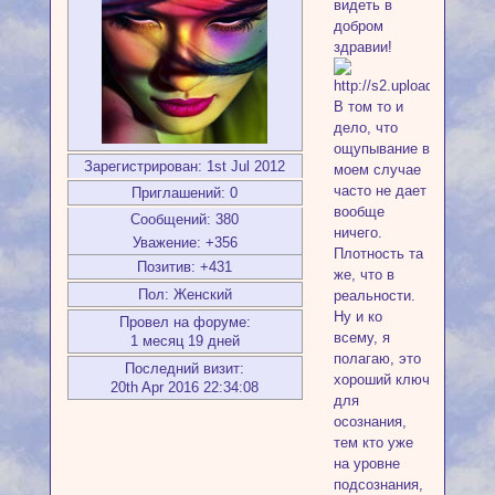
видеть в
добром
здравии!
В том то и
дело, что
ощупывание в
Зарегистрирован
: 1st Jul 2012
моем случае
часто не дает
Приглашений:
0
вообще
Сообщений:
380
ничего.
Уважение:
+356
Плотность та
Позитив:
+431
же, что в
Пол:
Женский
реальности.
Ну и ко
Провел на форуме:
всему, я
1 месяц 19 дней
полагаю, это
Последний визит:
хороший ключ
20th Apr 2016 22:34:08
для
осознания,
тем кто уже
на уровне
подсознания,