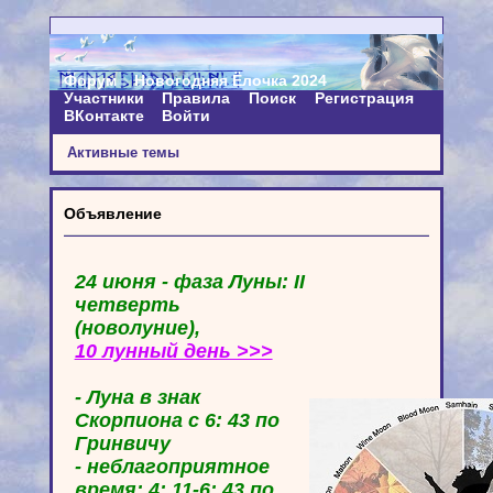
Форум
Новогодняя Ёлочка 2024
Участники
Правила
Поиск
Регистрация
ВКонтакте
Войти
Активные темы
Объявление
24 июня - фаза Луны: II
четверть
(новолуние),
10 лунный день >>>
- Луна в знак
Скорпиона с 6: 43 по
Гринвичу
- неблагоприятное
время: 4: 11-6: 43 по