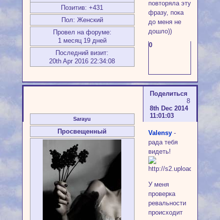
повторяла эту
Позитив:
+431
фразу, пока
Пол:
Женский
до меня не
дошло))
Провел на форуме:
1 месяц 19 дней
0
Последний визит:
20th Apr 2016 22:34:08
Поделиться
8
8th Dec 2014
11:01:03
Sarayu
Просвещенный
Valensy
-
рада тебя
видеть!
У меня
проверка
ревальности
происходит