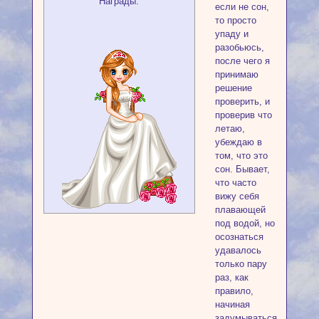
Награды:
если не сон,
то просто
упаду и
разобьюсь,
после чего я
принимаю
решение
проверить, и
проверив что
летаю,
убеждаю в
том, что это
сон. Бывает,
что часто
вижу себя
плавающей
под водой, но
осознаться
удавалось
только пару
раз, как
правило,
начиная
задумываться