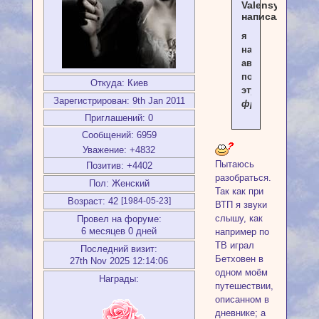
Valensy
написал(а):
я
на
автомате
повторяла
Откуда:
Киев
эту
Зарегистрирован
: 9th Jan 2011
фразу
Приглашений:
0
Сообщений:
6959
Уважение:
+4832
Пытаюсь
Позитив:
+4402
разобраться.
Пол:
Женский
Так как при
Возраст:
42
[1984-05-23]
ВТП я звуки
слышу, как
Провел на форуме:
6 месяцев 0 дней
например по
ТВ играл
Последний визит:
Бетховен в
27th Nov 2025 12:14:06
одном моём
Награды:
путешествии,
описанном в
дневнике; а