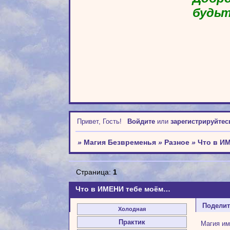
будьт
Привет, Гость!
Войдите
или
зарегистрируйтес
»
Магия Безвременья
»
Разное
»
Что в И
Страница:
1
Что в ИМЕНИ тебе моём…
Подели
Холодная
Практик
Магия им