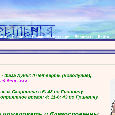
ники
Правила
Поиск
Регистрация
ВКонтакте
Войти
 - фаза Луны: II четверть (новолуние),
ый день >>>
в знак Скорпиона с 6: 43 по Гринвичу
гоприятное время: 4: 11-6: 43 по Гринвичу
 пожаловать и благословенны