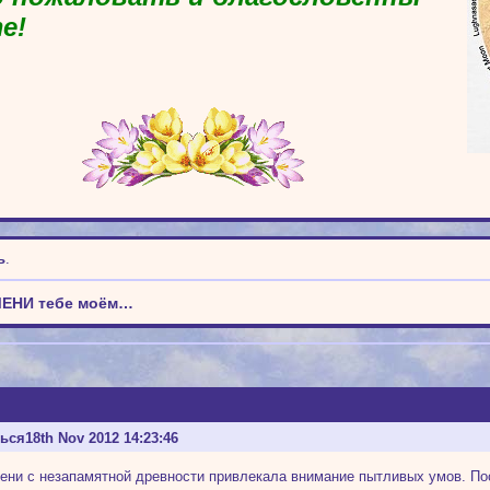
е!
ь
.
МЕНИ тебе моём…
ться
18th Nov 2012 14:23:46
ени с незапамятной древности привлекала внимание пытливых умов. По