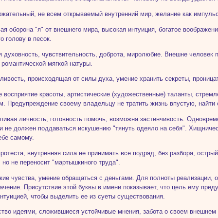
ржательный, не всем открываемый внутренний мир, желание как импульс
вая оборона "я" от внешнего мира, высокая интуиция, богатое воображен
о голову в песок.
я духовность, чувствительность, доброта, миролюбие. Внешне человек 
 романтической мягкой натуры.
ливость, происходящая от силы духа, умение хранить секреты, проницат
е восприятие красоты, артистические (художественные) таланты, стре
м. Предупреждение своему владельцу не тратить жизнь впустую, найти 
тливая личность, готовность помочь, возможна застенчивость. Одноврем
и не должен поддаваться искушению "тянуть одеяло на себя". Хищничес
ебе самому.
протеста, внутренняя сила не принимать все подряд, без разбора, остры
, но не переносит "мартышкиного труда".
кие чувства, умение обращаться с деньгами. Для полноты реализации, 
ачение. Присутствие этой буквы в имени показывает, что цель ему пред
интуицией, чтобы выделить ее из суеты существования.
ство идеями, сложившиеся устойчивые мнения, забота о своем внешнем 