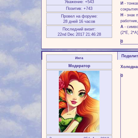
Уважение:
+543
И
- тонка
Позитив:
+743
сокрытия
Н
- знак 
Провел на форуме:
работник
28 дней 16 часов
А
- симво
Последний визит:
(2*Е, 2*А
22nd Dec 2017 21:46:28
0
Подели
Инга
Модератор
Холодна
0