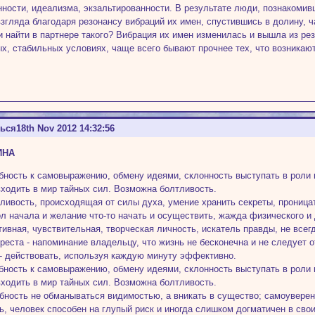
ности, идеализма, экзальтированности. В результате люди, познакомив
взгляда благодаря резонансу вибраций их имен, спустившись в долину, ч
и найти в партнере такого? Вибрация их имен изменилась и вышла из р
х, стабильных условиях, чаще всего бывают прочнее тех, что возникаю
Ф. Вели
ться
18th Nov 2012 14:32:56
ИНА
бность к самовыражению, обмену идеями, склонность выступать в роли 
ходить в мир тайных сил. Возможна болтливость.
ливость, происходящая от силы духа, умение хранить секреты, проницат
л начала и желание что-то начать и осуществить, жажда физического и
тивная, чувствительная, творческая личность, искатель правды, не вс
реста - напоминание владельцу, что жизнь не бесконечна и не следует о
 - действовать, используя каждую минуту эффективно.
бность к самовыражению, обмену идеями, склонность выступать в роли 
ходить в мир тайных сил. Возможна болтливость.
бность не обманываться видимостью, а вникать в существо; самоуверен
ь, человек способен на глупый риск и иногда слишком догматичен в сво