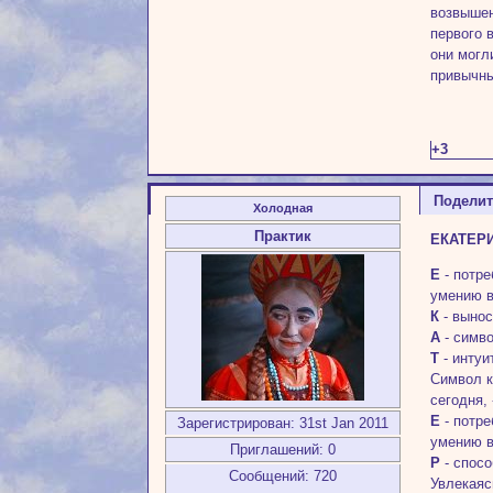
возвышен
первого 
они могл
привычны
+3
Подели
Холодная
Практик
ЕКАТЕР
Е
- потре
умению в
К
- вынос
А
- симво
Т
- интуи
Символ к
сегодня,
Е
- потре
Зарегистрирован
: 31st Jan 2011
умению в
Приглашений:
0
Р
- спосо
Сообщений:
720
Увлекаяс