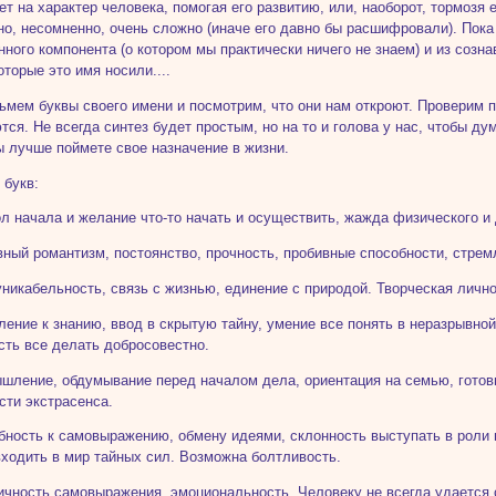
ет на характер человека, помогая его развитию, или, наоборот, тормозя 
но, несомненно, очень сложно (иначе его давно бы расшифровали). Пока
нного компонента (о котором мы практически ничего не знаем) и из созн
оторые это имя носили....
зьмем буквы своего имени и посмотрим, что они нам откроют. Проверим 
тся. Не всегда синтез будет простым, но на то и голова у нас, чтобы д
ы лучше поймете свое назначение в жизни.
 букв:
л начала и желание что-то начать и осуществить, жажда физического и
вный романтизм, постоянство, прочность, пробивные способности, стре
никабельность, связь с жизнью, единение с природой. Творческая личн
ление к знанию, ввод в скрытую тайну, умение все понять в неразрывно
сть все делать добросовестно.
шление, обдумывание перед началом дела, ориентация на семью, готовн
сти экстрасенса.
бность к самовыражению, обмену идеями, склонность выступать в роли 
ходить в мир тайных сил. Возможна болтливость.
ичность самовыражения, эмоциональность. Человеку не всегда удается 