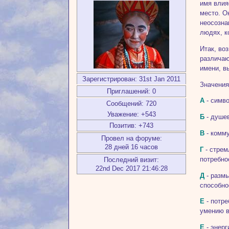
имя влия
место. О
неосозна
людях, к
Итак, во
различаю
имени, в
Зарегистрирован
: 31st Jan 2011
Значения
Приглашений:
0
А
- симво
Сообщений:
720
Уважение:
+543
Б
- душе
Позитив:
+743
В
- комму
Провел на форуме:
28 дней 16 часов
Г
- стрем
потребно
Последний визит:
22nd Dec 2017 21:46:28
Д
- размы
способно
Е
- потре
умению в
Е
- энерг