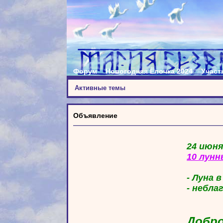
Форум
Новогодняя Ёлочка 2024
Участ
Активные темы
Объявление
24 июня
10 лунн
- Луна 
- небла
Добро