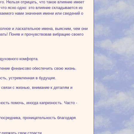
его. Нельзя отрицать, что такое влияние имеет
 что ясно одно: это влияние складывается из
аваемого нами значения имени или сведений о
полное и ласкательное имена, выясним, чем они
умать! Поняв и прочувствовав вибрацию своего
 духовного комфорта.
мление фннансово обеспечить свою жизнь.
ость, устремленная в будущее.
й связи с жизнью, внимание к деталям и
ость помочь, иногда капризность. Часто -
посредника, проницательность благодаря
сдержать свои страсти.