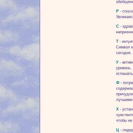
обобщени
Р
- спосо
Увлекаяс
С
- здрав
капризно
Т
- интуи
Символ к
сегодня,
У
- актив
уровень.
оглашать
Ф
- потр
содержащ
причудли
лучшими
Х
- устан
чувствит
чтобы не
Ц
- лиде