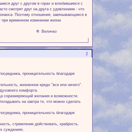
шиеся друг с другом в горах и влюбившиеся с
асто смотрят друг на друга с удивлением - что
езонанса. Поэтому отношения, завязывающиеся в
т при временном изменении жизни.
чко
2
посредника, проницательность благодаря
ельность, жизненное кредо "все или ничего".
 духовного комфорта.
егда соразмеряющий желания и возможности.
ткладывать на завтра то, что можно сделать
посредника, проницательность благодаря
ность, стремление действовать, храбрость.
их суждениях.