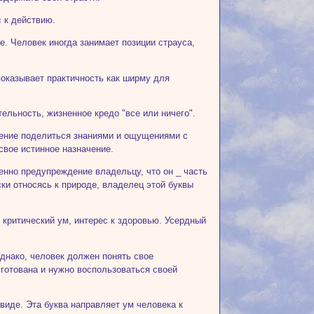
 к действию.
ие. Человек иногда занимает позиции страуса,
показывает практичность как ширму для
ельность, жизненное кредо "все или ничего".
мление поделиться знаниями и ощущениями с
свое истинное назначение.
енно предупреждение владельцу, что он _ часть
ки относясь к природе, владелец этой буквы
й критический ум, интерес к здоровью. Усердный
однако, человек должен понять свое
уготована и нужно воспользоваться своей
виде. Эта буква направляет ум человека к