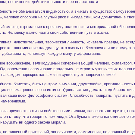
ям, постижению действительности в ее целостности.
бность не обманываться видимостью, а вникать в существо; самоуверен
ь, человек способен на глупый риск и иногда слишком догматичен в сво
ый смысл, стремление к прочному положению и материальной обеспечен
сть. Человеку важно найти свой собственный путь в жизни.
тивная, чувствительная, творческая личность, искатель правды, не вс
реста - напоминание владельцу, что жизнь не бесконечна и не следует о
 - действовать, используя каждую минуту эффективно.
ное воображение, великодушный сопереживающий человек, филантроп. 
 Одновременно напоминание владельцу не строить утопических планов и
 на каждом перекрестке: в жизни существует непроизносимое!
ебность блистать, быть центром внимания, дружелюбие, оригинальность 
их весьма ценное зерно истины. Удовольствие делать людей счастливы
вая каша всех философских систем. Способность приврать, пустить в
 намерениями.
овка преуспеть в жизни собственными силами, завоевать авторитет, не
елен к тому, что говорят о нем люди. Эта буква в имени напоминает о то
 нарушить ни одного закона морали.
р, не лишенный притязаний, заносчивости, самомнения, но спаянный с ц