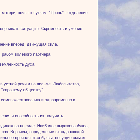
матери, ночь - к суткам. "Прочь" - отделение
 оценивать ситуацию. Скромность и умение
ление вперед, движущая сила.
ь рабом волевого партнера.
иземленность духа.
в устной речи и на письме. Любопытство,
к "хорошему обществу".
 к самопожертвованию и одновременно к
жения и способность их получить.
 одинаково по силе. Наиболее выражена буква,
 раз. Впрочем, определение вклада каждой
 сильнее проявляются буквы, несущие смысл