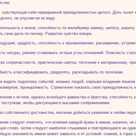
естве.
, чувствующая себя неразрывной принадлежностью целого. Дочь льнет к 
целого, не упуская ее из виду.
ательность к жизни, способность по малейшему намеку, шепоту, шороху
ть свои дела по-тихому. Развитое чувство юмора.
кодушие, щедрость, способность к проникновению, расширению, устрем
сть натуры, умение сглаживать острые углы отношений. Опасность стат
тво сопричастности, практическая сметка, тяготение к материализму, пр
бность классифицировать, разделять, раскладывать по полочкам.
е видеть подоплеку событий, изнанку людей, хорошее владение языком 
резмерное, пронырливость. Стремление показать свою принадлежность 
мление к истине, идеалы всеобщего равенства и братства, способность
 поступкам, якобы диктующимся высшими соображениями.
во собственного достоинства, желание добиться уважения и любви окру
ение следует отметить, что влияние каждой буквы в имени, конечно, не
ая слово, затем следует наиболее слышимая и повторяющаяся не один
общую значимость имени может зависеть и от условий: скажем, в горах