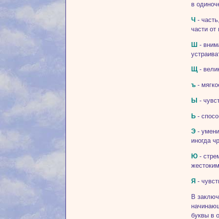
в одиноч
Ч
- часть
части от 
Ш
- вним
устраива
Щ
- вели
ъ
- мягко
Ы
- чувс
Ь
- спосо
Э
- умени
иногда ч
Ю
- стре
жестоким
Я
- чувст
В заключ
начинающ
буквы в 