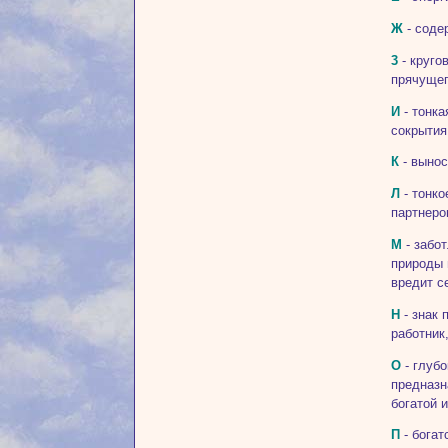
Ж
- соде
3
- круго
прячущег
И
- тонка
сокрытия
К
- вынос
Л
- тонко
партнеро
М
- забо
природы 
вредит с
Н
- знак 
работник
О
- глубо
предназн
богатой 
П
- богат