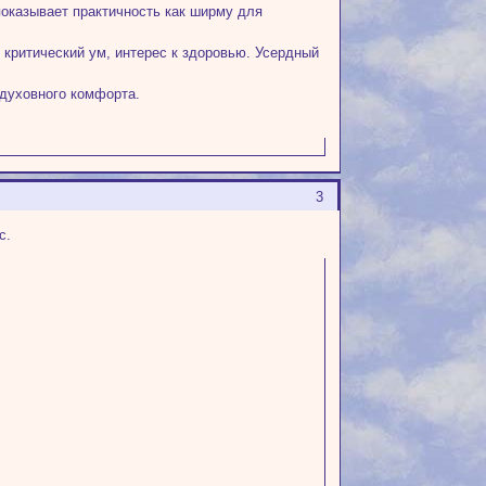
показывает практичность как ширму для
й критический ум, интерес к здоровью. Усердный
 духовного комфорта.
3
с.