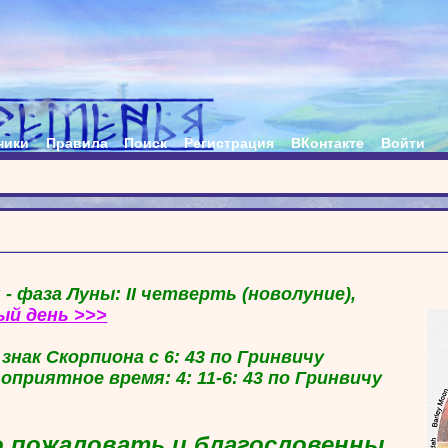
ники
Правила
Поиск
Регистрация
ВКонтакте
Войти
 - фаза Луны: II четверть (новолуние),
ый день >>>
в знак Скорпиона с 6: 43 по Гринвичу
гоприятное время: 4: 11-6: 43 по Гринвичу
 пожаловать и благословенны