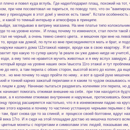
л плечо и повел куда вглубь. Где надел\подарил плащ, похожий на тот
ком, при чем посоветовал не париться, по поводу того, что он "вампирски
димо у приходящих в этот дом\ у многих есть такие". Кстати особенность
, и какой то темный интерьер и атмосфера в принципе.
выйдя, заглядываю в витрину магазина. На мне платье типо колокольчик
 где то на уровне колен.. И плащ почему то изменился, стал почти такой
 стал не черный, а очень темно синего цвета.. и мешочек при мне на лево
 то, вроде как домой, по пути ко мне присоединяются мать и брат, и п
наружи нашего дома \12этажка\ наверх, вроде как в свою квартиру.. Я вп
арахтит про какую то супер школу \в реале он уже давно нигде не учится\
 езде, а ему типо не нравится мучить животных и я ему вслух завидую.
, который вроде на уровне наших окон \высота 11го этажа\ и тут проблем
ие до него, а там перила с обоих сторон, высотой всего до колен, да еще
тся.. но мне почему то надо пройти по нему.. и вот в одной руке мешочек
кий и тонкий карниз зажатый перилами и я каким то чудом оказываюсь н
 лицом к дому. Начинаю пытаться раздвигать коленями эти перила, но д
ак начинает помогать отжимая внешние на себя.. при том находится будто
вая, а я коленями отжимаю внутренние и наружные, протискиваясь боком,
концу проход расширяется настолько, что я в изнеможении падаю на к
иже этого карниза и почему то частично устланную черными перьями с б
 там, брат снова где то за спиной, и процессе своей болтовни, вдруг на
й века 17го. И я сидя на этой площадке достаю из мешочка полного всяки
 цветные монеты с портретами и символами этих людей, показываю им, г