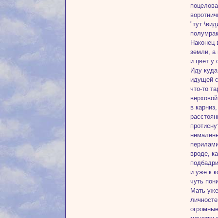
поцелова
воротнич
"тут \ви
полумрак
Наконец 
земли, а
и цвет у
Иду куда
идущей с
что-то т
верховой
в карниз
расстоян
протисну
немалень
перилами
вроде, к
подбадри
и уже к 
чуть пон
Мать уже
личносте
огромные