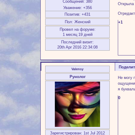
Сообщений:
380
Открыла 
Уважение:
+356
Отредакт
Позитив:
+431
Пол:
Женский
+1
Провел на форуме:
1 месяц 19 дней
Последний визит:
20th Apr 2016 22:34:08
Подели
Valensy
Рунолог
Не могу 
ощущения
я буквал
0
Зарегистрирован
: 1st Jul 2012