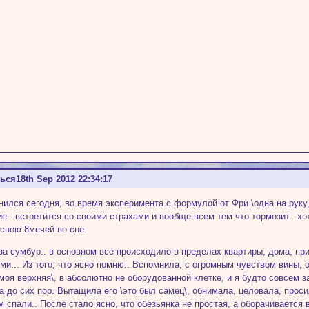
ться
18th Sep 2012 22:34:17
нился сегодня, во время эксперимента с формулой от Фри \одна на руку
е - встретится со своими страхами и вообще всем тем что тормозит.. хо
 свою 8мечей во сне.
ова сумбур.. в основном все происходило в пределах квартиры, дома, пр
ми... Из того, что ясно помню.. Вспомнила, с огромным чувством вины, о
\моя верхняя\, в абсолютно не оборудованной клетке, и я будто совсем з
а до сих пор. Вытащила его \это был самец\, обнимала, целовала, прос
 спали.. После стало ясно, что обезьянка не простая, а оборачивается