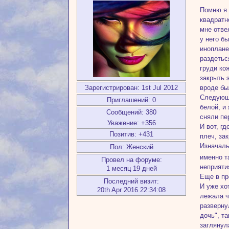
Помню я 
квадратн
мне отве
у него б
иноплане
раздетьс
груди ко
закрыть 
вроде бы
Зарегистрирован
: 1st Jul 2012
Следующи
Приглашений:
0
белой, и
Сообщений:
380
сняли пе
Уважение:
+356
И вот, г
Позитив:
+431
плеч, за
Изначаль
Пол:
Женский
именно т
Провел на форуме:
неприяти
1 месяц 19 дней
Еще в пр
Последний визит:
И уже хо
20th Apr 2016 22:34:08
лежала ч
разверну
дочь", т
заглянул