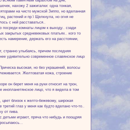
со всяким памятным барахлом на дне,
очек, нахожу 2 зажигалки: одна тонкая,
ляторами на чисто мужской Зиппо, но вделанная
ц, растений и пр.\ Щелкнула, но огня не
лось с ней расставаться..
ю посреди комнаты лицом к выходу.. сзади
ных закрытых средневековых платьях.. кого то
есть намерение, держать его на расстоянии,
ют, странно улыбаясь, причем последняя
у нее удивительно современное славянское лицо
 Прическа высокая, но без украшений, волосы
слеживается. Желтоватая кожа, строение
коре он берет меня на руки относит на трон,
ое инопланетянское лицо, что я видела в том
, цвет близок к желто-бежевому, широкая
 третий глаз у меня как будто вделано что-то..
ку от пива.
с детьми играют, пряча что нибудь и поощряя
просыпаюсь...