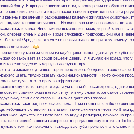
поменьше всю в черно-белых секторах, которая падает здоровый пакет 
жащий брату. В процессе поиска монетки, и водворения ее обратно в меш
ая, очень симпатишная, а вторая похожа своей внушительностью и регу
или камень изрезанный и раскрашенный разными фигурками \животных, пти
сь, видимо топливо кончилось... Но очень она мне понравилась, не хоте
оказываюсь в замке. Явно нижние помещения.. мрак, черный камень, сто
рон, спереди огонь и 2 девки вроде служанок - подружек.. они обе в чер
.. Лестера! \Вроде как это уже не первый вызов, но при этом почему то 
дошло до интима.\
 появляется у меня за спиной из клубящейся тьмы.. девки тут же убега
рыжая со закрывает за собой решетки двери.. И я думаю ей вслед, что 
до было еще задернуть черную тяжелую штору.
во что-то закрытое, длинное, горчично-оливкого-бордовое.. королевское.
-рыжего цвета, трудно сказать какой национальности, что-то южное про
 большие губы.. что-то арабско\африканское.
 время я ему что-то говорю \тогда и успела себя рассмотреть\, однако вс
не совсем сидячий оказывается.. и тут я вижу снова то же самое странн
 вдруг вижу себя с его стороны, и может даже его глазами...
оказываюсь такая же, но женского пола.. Глаза поменьше и более ровные
ца, небольшие складочки за глазами, такие смягченые черты но!!! там где
ругленькое, чуть темнее цвета глаз, по виду и размерам, похожее на проб
остаться твердой в своем намерении, я предлагаю ему сыграть в ТюТю \
.. думаю о том, как прикольно я складываю губы произнося это слово и 