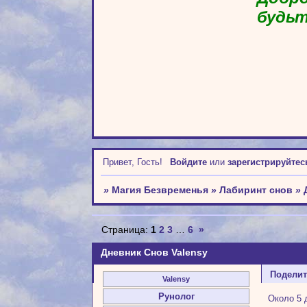
будьт
Привет, Гость!
Войдите
или
зарегистрируйтес
»
Магия Безвременья
»
Лабиринт снов
»
Страница:
1
2
3
…
6
»
Дневник Снов Valensy
Подели
Valensy
Рунолог
Около 5 