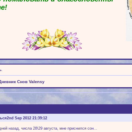
е!
ь
.
Дневник Снов Valensy
ться
2nd Sep 2012 21:39:12
дней назад, числа 28\29 августа, мне приснился сон...