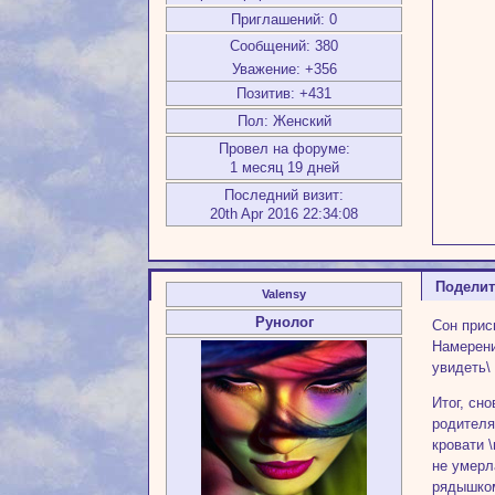
Приглашений:
0
Сообщений:
380
Уважение:
+356
Позитив:
+431
Пол:
Женский
Провел на форуме:
1 месяц 19 дней
Последний визит:
20th Apr 2016 22:34:08
Подели
Valensy
Рунолог
Сон прис
Намерени
увидеть\
Итог, сн
родителя
кровати 
не умерл
рядышком