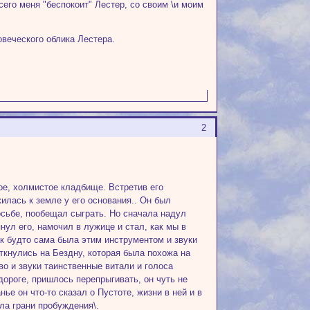
его меня "беспокоит" Лестер, со своим \и моим
ловеческого облика Лестера.
2
ое, холмистое кладбище. Встретив его
илась к земле у его основания.. Он был
осьбе, пообещал сыграть. Но сначала надул
нул его, намочил в лужице и стал, как мы в
 как будто сама была этим инструментом и звуки
аткнулись на Бездну, которая была похожа на
о и звуки таинственные витали и голоса
дороге, пришлось перепрыгивать, он чуть не
е он что-то сказал о Пустоте, жизни в ней и в
ла грани пробуждения\.