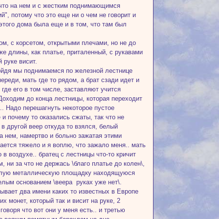
, что на нем и с жестким поднимающимся
й", потому что это еще ни о чем не говорит и
 этого дома была еще и в том, что там был
ом, с корсетом, открытыми плечами, но не до
 же длины, как платье, приталенный, с рукавами
й руке висит.
одойдя мы поднимаемся по железной лестнице
ереди, мать где то рядом, а брат сзади идет и
, где его в том числе, заставляют учится
 Доходим до конца лестницы, которая переходит
а.. Надо перешагнуть некоторое пустое
 и почему то оказались сжаты, так что не
 в другой веер откуда то взялся, белый
а нем, намертво и больно зажатая этими
ается тяжело и я воплю, что зажало меня.. мать
 в воздухе.. братец с лестницы что-то кричит
 ни за что не держась \благо платье до колен\,
руглую металлическую площадку находящуюся
елым основанием \веера руках уже нет\.
зывает два имени каких то известных в Европе
х монет, который так и висит на руке, 2
оворя что вот они у меня есть.. и третью