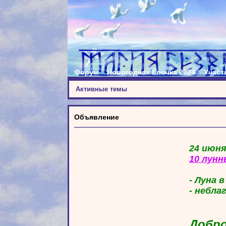
Форум
Новогодняя Ёлочка 2024
Участ
Активные темы
Объявление
24 июня
10 лунн
- Луна 
- небла
Добро