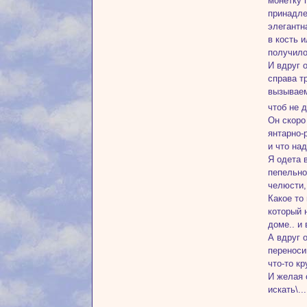
монетку 
принадле
элегантн
в кость 
получило
И вдруг 
справа т
вызываем
чтоб не 
Он скоро
янтарно-
и что на
Я одета 
пепельно
челюсти,
Какое то
который 
доме.. и
А вдруг 
переноси
что-то к
И желая 
искать\.