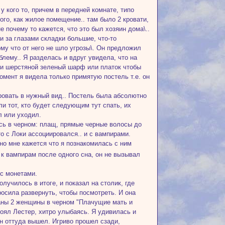
у кого то, причем в передней комнате, типо
ого, как жилое помещение.. там было 2 кровати,
е почему то кажется, что это был хозяин дома\..
и за глазами складки большие, что-то
ому что от него не шло угрозы\. Он предложил
блему.. Я разделась и вдруг увидела, что на
зки шерстяной зеленый шарф или платок чтобы
момент я видела только примятую постель т.е. он
ровать в нужный вид.. Постель была абсолютно
ли тот, кто будет следующим тут спать, их
л или уходил.
весь в черном: плащ, прямые черные волосы до
о с Локи ассоциировался.. и с вампирами.
 но мне кажется что я познакомилась с ним
к вампирам после одного сна, он не вызывал
 с монетами.
олучилось в итоге, и показал на столик, где
осила развернуть, чтобы посмотреть. И она
аны 2 женщины в черном "Плачущие мать и
стоял Лестер, хитро улыбаясь. Я удивилась и
он оттуда вышел. Игриво прошел сзади,