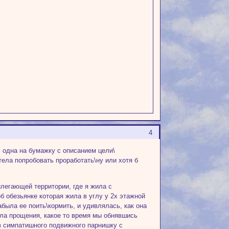
4
, одна на бумажку с описанием цели\
тела попробовать проработать\ну или хотя б
илегающей территории, где я жила с
б обезьянке которая жила в углу у 2х этажной
абыла ее поить\кормить, и удивлялась, как она
ила прощения, какое то время мы обнявшись
 в симпатишного подвижного парнишку с