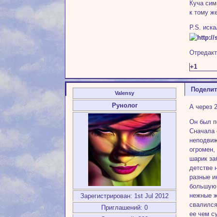
Куча сим
к тому ж
P.S. иск
Отредакт
+1
Подели
Valensy
Рунолог
А через 
Он был п
Сначала 
неподвиж
огромен,
шарик за
детстве 
разные и
большую 
нежные ж
Зарегистрирован
: 1st Jul 2012
свалилс
Приглашений:
0
ее чем с