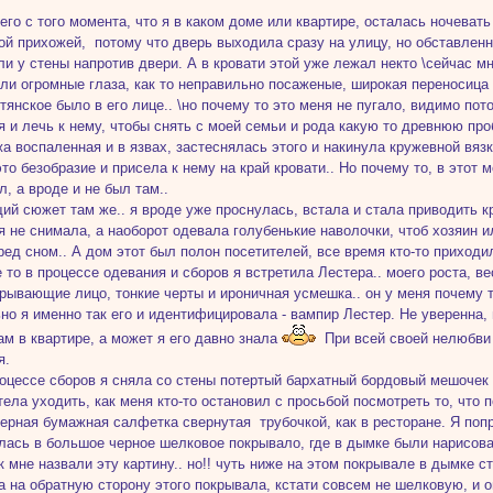
его с того момента, что я в каком доме или квартире, осталась ночевать 
ой прихожей, потому что дверь выходила сразу на улицу, но обставленн
ли у стены напротив двери. А в кровати этой уже лежал некто \сейчас мн
ыли огромные глаза, как то неправильно посаженые, широкая переносица 
тянское было в его лице.. \но почему то это меня не пугало, видимо пот
я и лечь к нему, чтобы снять с моей семьи и рода какую то древнюю про
жа воспаленная и в язвах, застеснялась этого и накинула кружевной вя
это безобразие и присела к нему на край кровати.. Но почему то, в этот 
л, а вроде и не был там..
й сюжет там же.. я вроде уже проснулась, встала и стала приводить к
 я не снимала, а наоборот одевала голубенькие наволочки, чтоб хозяин и
ред сном.. А дом этот был полон посетителей, все время кто-то приходи
де то в процессе одевания и сборов я встретила Лестера.. моего роста, 
крывающие лицо, тонкие черты и ироничная усмешка.. он у меня почему т
но я именно так его и идентифицировала - вампир Лестер. Не уверенна,
ам в квартире, а может я его давно знала
При всей своей нелюбви 
я.
оцессе сборов я сняла со стены потертый бархатный бордовый мешочек
тела уходить, как меня кто-то остановил с просьбой посмотреть то, что п
ерная бумажная салфетка свернутая трубочкой, как в ресторане. Я попр
лась в большое черное шелковое покрывало, где в дымке были нарисов
ак мне назвали эту картину.. но!! чуть ниже на этом покрывале в дымке 
а на обратную сторону этого покрывала, кстати совсем не шелковую, и 