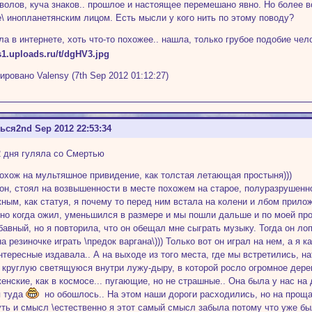
волов, куча знаков.. прошлое и настоящее перемешано явно. Но более вс
е\ инопланетянским лицом. Есть мысли у кого нить по этому поводу?
ала в интернете, хоть что-то похожее.. нашла, только грубое подобие че
ировано Valensy (7th Sep 2012 01:12:27)
ться
2nd Sep 2012 22:53:34
2 дня гуляла со Смертью
охож на мультяшное привидение, как толстая летающая простыня)))
он, стоял на возвышенности в месте похожем на старое, полуразрушенн
ным, как статуя, я почему то перед ним встала на колени и лбом прилож
 но когда ожил, уменьшился в размере и мы пошли дальше и по моей пр
бавный, но я повторила, что он обещал мне сыграть музыку. Тогда он лоп
на резиночке играть \предок варгана\))) Только вот он играл на нем, а я
нтересные издавала.. А на выходе из того места, где мы встретились, н
круглую светящуюся внутри лужу-дыру, в которой росло огромное дерев
енские, как в космосе... пугающие, но не страшные.. Она была у нас на 
я туда
но обошлось.. На этом наши дороги расходились, но на прощань
уть и смысл \естественно я этот самый смысл забыла потому что уже бы