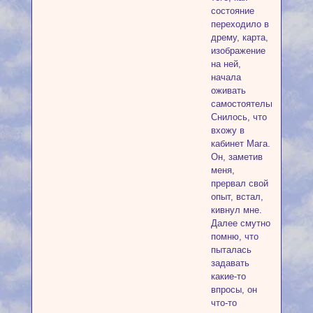
состояние
переходило в
дрему, карта,
изображение
на ней,
начала
оживать
самостоятельно.
Снилось, что
вхожу в
кабинет Мага.
Он, заметив
меня,
прервал свой
опыт, встал,
кивнул мне.
Далее смутно
помню, что
пыталась
задавать
какие-то
впросы, он
что-то