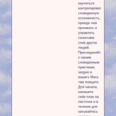
научиться
контролировать
сновиденную
осознанность,
прежде чем
проникать и
управлять
сюжетами
снов других
людей.
Присоединяйтесь
к нашим
сновиденным
практикам,
заодно и
вашего Мага
там поищите.
Для начала,
напишите
себе план на
листочке и в
течение дня
натыкайтесь