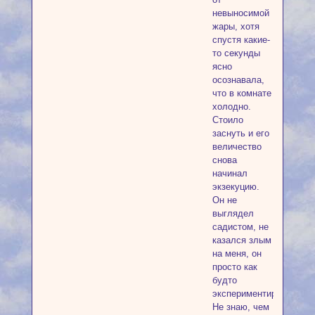
невыносимой
жары, хотя
спустя какие-
то секунды
ясно
осознавала,
что в комнате
холодно.
Стоило
заснуть и его
величество
снова
начинал
экзекуцию.
Он не
выглядел
садистом, не
казался злым
на меня, он
просто как
будто
экспериментировал.
Не знаю, чем