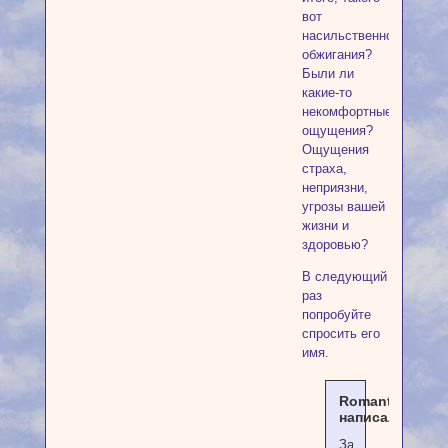
вот
насильственного
обжигания?
Были ли
какие-то
некомфортные
ощущения?
Ощущения
страха,
неприязни,
угрозы вашей
жизни и
здоровью?
В следующий
раз
попробуйте
спросить его
имя.
Romantika
написал(а):
Затем