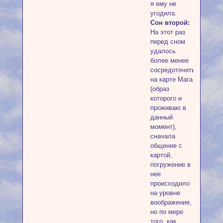
я ему не
угодила.
Сон второй:
На этот раз
перед сном
удалось
более менее
сосредоточиться
на карте Мага
(образ
которого и
проживаю в
данный
момент),
сначала
общение с
картой,
погружение в
нее
происходило
на уровне
воображения,
но по мере
того, как