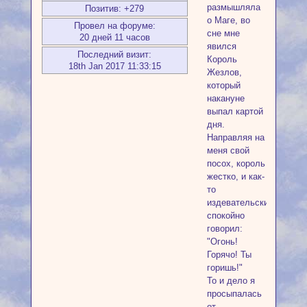
размышляла
Позитив:
+279
о Маге, во
Провел на форуме:
сне мне
20 дней 11 часов
явился
Последний визит:
Король
18th Jan 2017 11:33:15
Жезлов,
который
накануне
выпал картой
дня.
Направляя на
меня свой
посох, король
жестко, и как-
то
издевательски
спокойно
говорил:
"Огонь!
Горячо! Ты
горишь!"
То и дело я
просыпалась
от