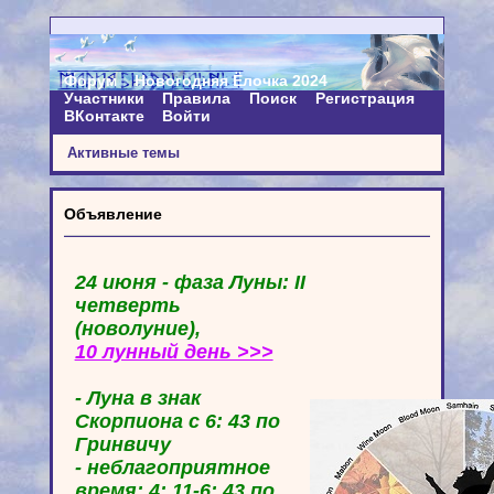
Форум
Новогодняя Ёлочка 2024
Участники
Правила
Поиск
Регистрация
ВКонтакте
Войти
Активные темы
Объявление
24 июня - фаза Луны: II
четверть
(новолуние),
10 лунный день >>>
- Луна в знак
Скорпиона с 6: 43 по
Гринвичу
- неблагоприятное
время: 4: 11-6: 43 по