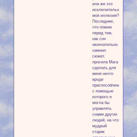
или же это
исключительно
моя иллюзия?
Последнее,
что помню
перед тем,
как сон
окончательно
сменил
сюжет,
просила Мага
сделать для
меня нечто
вроде
приспособления,
с помощью
которого я
могла бы
управлять
снами других
людей, на что
мудрый
старик