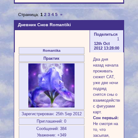
Страница:
1
2
3
4
5
»
Дневник Снов Romantiki
Поделиться
1
12th Oct
2012 13:28:00
Romantika
Практик
Два дня
назад начала
проживать
сюжет САТ,
уже две ночи
подряд
снятся сны о
взаимодействии
с фигурами
карт.
Зарегистрирован
: 25th Sep 2012
Сон первый:
Приглашений:
0
Не смотря на
Сообщений:
384
то, что
Уважение:
+349
засыпая,