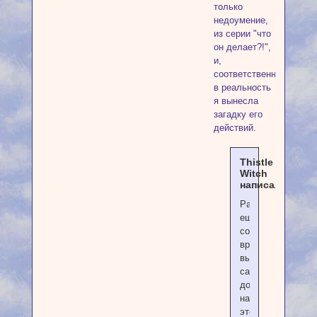
только
недоумение,
из серии "что
он делает?!",
и,
соответственно,
в реальность
я вынесла
загадку его
действий.
Thistle
Witch
написал(а):
Рано
еще,
со
временем
вы
сами
должны
научиться
этому.