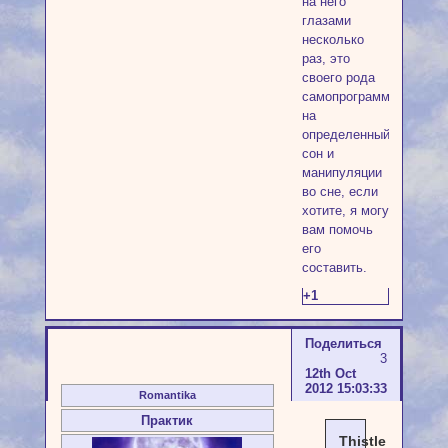
на него
глазами
несколько
раз, это
своего рода
самопрограммирование
на
определенный
сон и
манипуляции
во сне, если
хотите, я могу
вам помочь
его
составить.
+1
Поделиться
3
12th Oct
2012 15:03:33
Romantika
Практик
Thistle