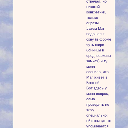
отвечал, но
никакой
конкретики,
только
образы.
Затем Маг
подошел к
окну (в форме
чуть шире
бойницы в
средневековых
замках) и ту
меня
осенило, что
Маг живет в
Башне!
Вот здесь у
меня вопрос,
сама
проверять не
хочу
специально:
об этом где-то
упоминается