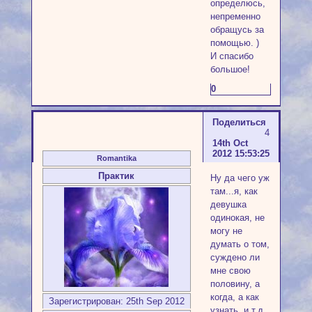
определюсь,
непременно
обращусь за
помощью. )
И спасибо
большое!
0
Поделиться
4
14th Oct
2012 15:53:25
Romantika
Практик
Ну да чего уж
там...я, как
девушка
одинокая, не
могу не
думать о том,
суждено ли
мне свою
половину, а
когда, а как
Зарегистрирован
: 25th Sep 2012
узнать, и т.д.