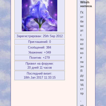
Witch
написал(а):
Посох,
это
безусловно
магический
атрибут,
с
Зарегистрирован
: 25th Sep 2012
помощью
Приглашений:
0
которого
Сообщений:
384
маги
Уважение:
+349
концентрируют
и
Позитив:
+279
перенаправляют
Провел на форуме:
энергию.
20 дней 11 часов
Я
Последний визит:
думаю,
18th Jan 2017 11:33:15
вам
здесь
стоит
проанализировать
-
на