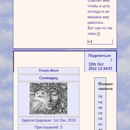
ответил мне,
чтобы я шла
отсюда и не
мешала ему
работать.
Вот как-то так
пока.)))
+1
Поделиться
2
12th Oct
2012 13:34:07
Thistle Witch
Сновидец
Romantika
написал(а):
Направляя
на
меня
свой
посох,
Зарегистрирован
: 1st Dec 2010
король
Приглашений:
0
жестко,