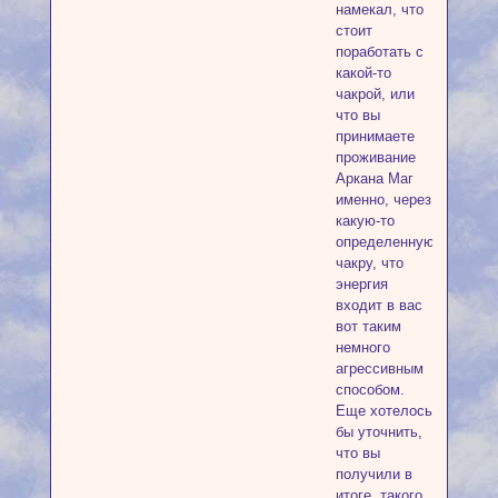
намекал, что
стоит
поработать с
какой-то
чакрой, или
что вы
принимаете
проживание
Аркана Маг
именно, через
какую-то
определенную
чакру, что
энергия
входит в вас
вот таким
немного
агрессивным
способом.
Еще хотелось
бы уточнить,
что вы
получили в
итоге, такого