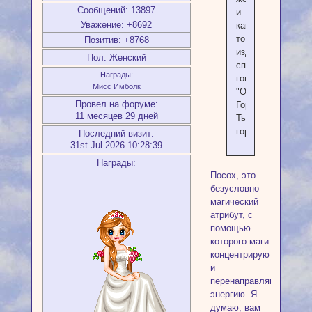
Сообщений:
13897
и
Уважение:
+8692
как-
то
Позитив:
+8768
издевательски
Пол:
Женский
спокойно
Награды:
говорил:
Мисс Имболк
"Огонь!
Провел на форуме:
Горячо!
11 месяцев 29 дней
Ты
горишь!"
Последний визит:
31st Jul 2026 10:28:39
Награды:
Посох, это
безусловно
магический
атрибут, с
помощью
которого маги
концентрируют
и
перенаправляют
энергию. Я
думаю, вам