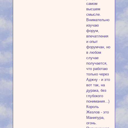
самом
высшем
смысле.
Внимательно
изучаю
форум,
впечатления
и опыт
форумчан, но
в любом
случае
получается,
что работаю
только через
Аджну - и это
вот так, на
дурака, без
глубокого
понимания...)
Король
Жезлов - это
Манипура,
огонь.