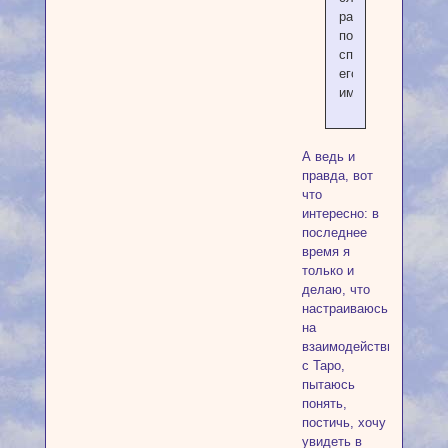
раз
попробуйте
спросить
его
имя.
А ведь и
правда, вот
что
интересно: в
последнее
время я
только и
делаю, что
настраиваюсь
на
взаимодействие
с Таро,
пытаюсь
понять,
постичь, хочу
увидеть в