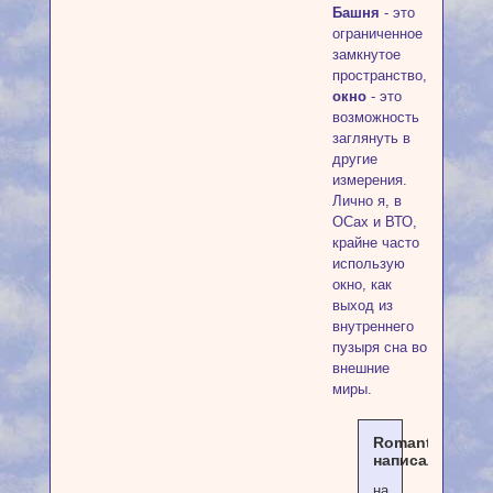
Башня
- это
ограниченное
замкнутое
пространство,
окно
- это
возможность
заглянуть в
другие
измерения.
Лично я, в
ОСах и ВТО,
крайне часто
использую
окно, как
выход из
внутреннего
пузыря сна во
внешние
миры.
Romantika
написал(а):
на