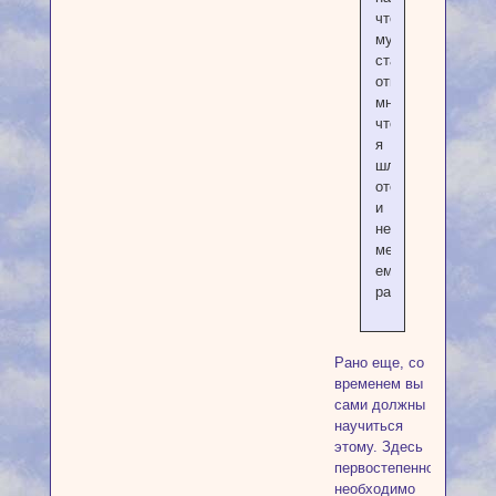
что
мудрый
старик
ответил
мне,
чтобы
я
шла
отсюда
и
не
мешала
ему
работать
Рано еще, со
временем вы
сами должны
научиться
этому. Здесь
первостепенно
необходимо