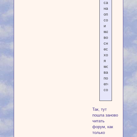
самопрограммиро
на
определенный
сон
и
манипуляции
во
сне,
если
хотите,
я
могу
вам
помочь
его
составить.
Так, тут
пошла заново
читать
форум, как
только