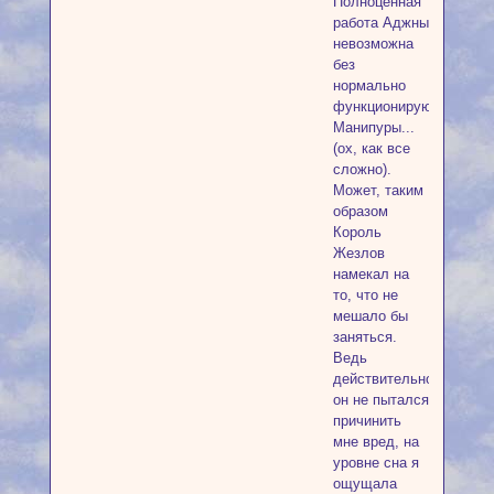
Полноценная
работа Аджны
невозможна
без
нормально
функционирующей
Манипуры...
(ох, как все
сложно).
Может, таким
образом
Король
Жезлов
намекал на
то, что не
мешало бы
заняться.
Ведь
действительно,
он не пытался
причинить
мне вред, на
уровне сна я
ощущала