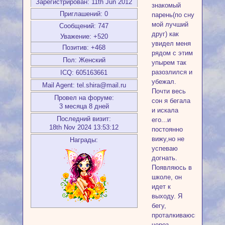
Зарегистрирован
: 11th Jun 2012
знакомый
Приглашений:
0
парень(по сну
мой лучший
Сообщений:
747
друг) как
Уважение:
+520
увидел меня
Позитив:
+468
рядом с этим
Пол:
Женский
упырем так
разозлился и
ICQ:
605163661
убежал.
Mail Agent:
tel.shira@mail.ru
Почти весь
Провел на форуме:
сон я бегала
3 месяца 8 дней
и искала
Последний визит:
его...и
18th Nov 2024 13:53:12
постоянно
вижу,но не
Награды:
успеваю
догнать.
Появляюсь в
школе, он
идет к
выходу. Я
бегу,
проталкиваюсь
через