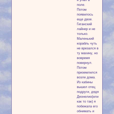
поле.
Потом
появилось
еще двое.
Гиганский
лайнер и не
только.
Маленький
корабль чуть
не врезался в
ту махину, но
вовремя
повернул.
Потом
приземлился
возле дома.
Из кабины
вышел отец
подруги, дядя
Деонелио(или
как то так) я
побежала его
обнимать и