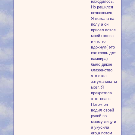
находилось.
Но решился
незнакомец.
Я лежала на
полу а он
присел возле
моей головы
и что то
вдохнул( это
как кровь для
вампира)
было дикое
блаженство
что стал
затуманиваться
мозг. Я
прекратила
этот сеанс.
Потом он
водил своей
рукой по
моему лицу и
я укусила
его,а потом