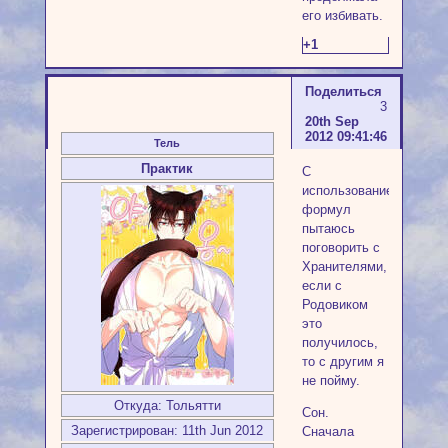
его избивать.
+1
Поделиться
3
20th Sep
2012 09:41:46
Тель
Практик
С
использованием
формул
пытаюсь
поговорить с
Хранителями,
если с
Родовиком
это
получилось,
то с другим я
не пойму.
Откуда:
Тольятти
Сон.
Зарегистрирован
: 11th Jun 2012
Сначала