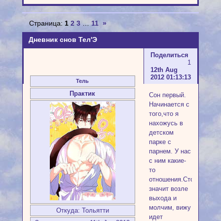
Страница:
1
2
3
…
11
»
Дневник снов Тел'Э
Поделиться
1
12th Aug
2012 01:13:13
Тель
Практик
Сон первый.
Начинается с
того,что я
нахожусь в
детском
парке с
парнем. У нас
с ним какие-
то
отношения.Стоим
значит возле
выхода и
молчим, вижу
Откуда:
Тольятти
идет