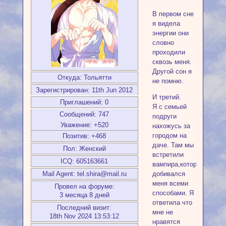
В первом сне
я видела
энергии они
словно
проходили
сквозь меня.
Другой сон я
Откуда:
Тольятти
не помню.
Зарегистрирован
: 11th Jun 2012
И третий.
Приглашений:
0
Я с семьей
Сообщений:
747
подруги
Уважение:
+520
нахожусь за
городом на
Позитив:
+468
даче. Там мы
Пол:
Женский
встретили
ICQ:
605163661
вампира,который
добивался
Mail Agent:
tel.shira@mail.ru
меня всеми
Провел на форуме:
способами. Я
3 месяца 8 дней
ответила что
Последний визит:
мне не
18th Nov 2024 13:53:12
нравятся