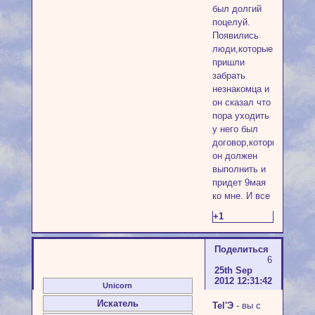
был долгий
поцелуй.
Появились
люди,которые
пришли
забрать
незнакомца и
он сказал что
пора уходить
у него был
договор,который
он должен
выполнить и
придет 9мая
ко мне. И все
+1
Поделиться
6
25th Sep
2012 12:31:42
Unicorn
Искатель
Tel'Э
- вы с