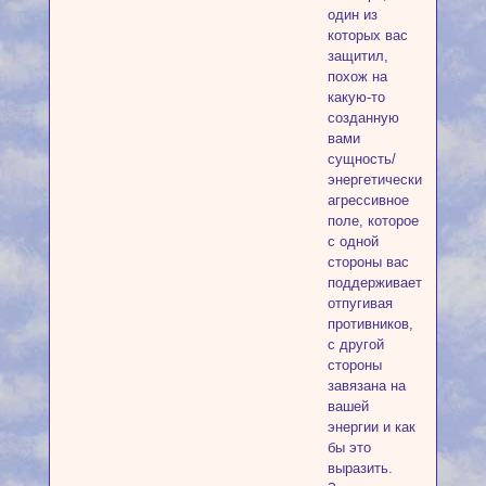
один из
которых вас
защитил,
похож на
какую-то
созданную
вами
сущность/
энергетически
агрессивное
поле, которое
с одной
стороны вас
поддерживает,
отпугивая
противников,
с другой
стороны
завязана на
вашей
энергии и как
бы это
выразить.