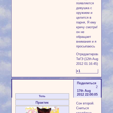
появляется
девушка с
оружием и
целится в
парня, Я ему
кричу смотри!
он не
обращает
внимания и я
просыпаюсь
Отредактировано
Tel'Э (12th Aug
2012 01:16:45)
+1
Поделиться
2
17th Aug
2012 22:00:05
Тель
Практик
Сон второй.
Сниться
кладбище,