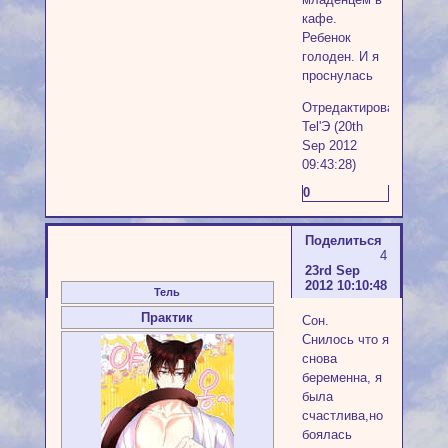
кафе.
Ребенок
голоден. И я
проснулась
Отредактировано
Tel'Э (20th
Sep 2012
09:43:28)
0
Поделиться
4
23rd Sep
2012 10:10:48
Тель
Практик
Сон.
Снилось что я
снова
беременна, я
была
счастлива,но
боялась