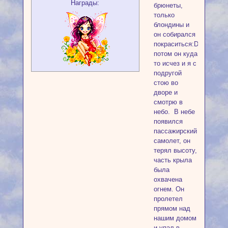
Награды:
брюнеты,
только
блондины и
он собирался
покраситься:D
потом он куда
то исчез и я с
подругой
стою во
дворе и
смотрю в
небо. В небе
появился
пассажирский
самолет, он
терял высоту,
часть крыла
была
охвачена
огнем. Он
пролетел
прямом над
нашим домом
и упал в