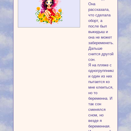
Она
рассказала,
что сделала
оборт, а
после был
выкидыш и
она не может
забеременеть.
Дальше
снится другой
сон.
Я на пляже с
одногруппниками
и один из них
пытается ко
мне клеиться,
но то
беременна. И
так сон
сменялся
сном, но
везде я
беременная.