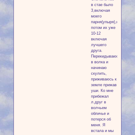
в стае было
3,включая
моего
парня(упыря),но
потом их уже
10-12
включая
лучшего
друга.
Перекидываюсь
в волка и
начинаю
скулить,
приживаюсь к
земле прижав
уши. Ко мне
прибежал
л.друг в
волчьем
обличье и
потерся об
меня. Я
встала и мы