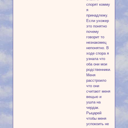
спорят комму
я
принадлежу.
Если ухожер
это понятно
почему
говорит то
незнакомец
непонятно. В
ходе спора я
узнала что
оба они мои
родственники.дааааал
Меня
расстроило
что они
считают меня
вещью и
ушла на
чердак.
Рыцарей
чтобы меня
успокоить не