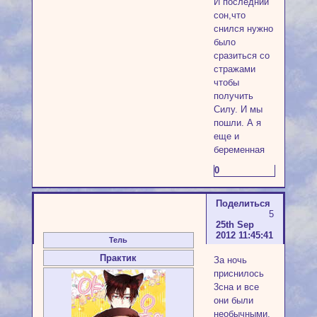
И последний
сон,что
снился нужно
было
сразиться со
стражами
чтобы
получить
Силу. И мы
пошли. А я
еще и
беременная
0
Поделиться
5
25th Sep
2012 11:45:41
Тель
Практик
За ночь
приснилось
3сна и все
они были
необычными.