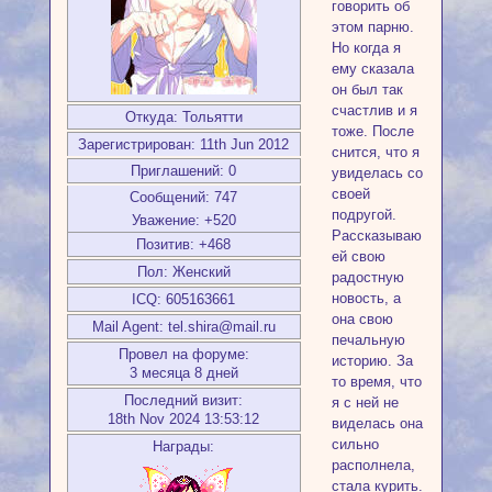
говорить об
этом парню.
Но когда я
ему сказала
он был так
счастлив и я
Откуда:
Тольятти
тоже. После
Зарегистрирован
: 11th Jun 2012
снится, что я
Приглашений:
0
увиделась со
своей
Сообщений:
747
подругой.
Уважение:
+520
Рассказываю
Позитив:
+468
ей свою
Пол:
Женский
радостную
новость, а
ICQ:
605163661
она свою
Mail Agent:
tel.shira@mail.ru
печальную
Провел на форуме:
историю. За
3 месяца 8 дней
то время, что
Последний визит:
я с ней не
18th Nov 2024 13:53:12
виделась она
сильно
Награды:
располнела,
стала курить.