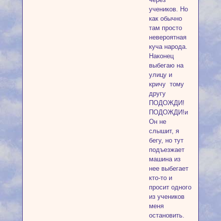
учеников. Но
как обычно
там просто
невероятная
куча народа.
Наконец
выбегаю на
улицу и
кричу тому
другу
ПОДОЖДИ!
ПОДОЖДИ!и
Он не
слышит, я
бегу, но тут
подъезжает
машина из
нее выбегает
кто-то и
просит одного
из учеников
меня
остановить.