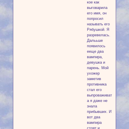
кое как
выговарила
его имя, он
попросил
называть его
Рябушкой. Я
разревелась.
Далььше
появилось
ееще два
вампира,
девушка и
парень. Мой
ухожер
заметив
противника
стал его
выпроваживать,
а я даже не
знала
прибывших. И
вот два
вампира
стоят и