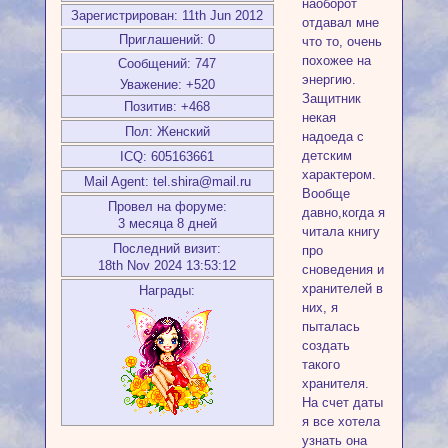
наоборот
Зарегистрирован
: 11th Jun 2012
отдавал мне
Приглашений:
0
что то, очень
похожее на
Сообщений:
747
энергию.
Уважение:
+520
Защитник
Позитив:
+468
некая
Пол:
Женский
надоеда с
детским
ICQ:
605163661
характером.
Mail Agent:
tel.shira@mail.ru
Вообще
Провел на форуме:
давно,когда я
3 месяца 8 дней
читала книгу
Последний визит:
про
18th Nov 2024 13:53:12
сноведения и
хранителей в
Награды:
них, я
пыталась
создать
такого
хранителя.
На счет даты
я все хотела
узнать она