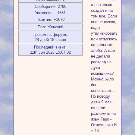
а не только
Сообщений:
2796
создал и на
Уважение:
+1651
том все. Если
Позитив:
+1670
она не нужна,
Пол:
Женский
надо
утилизировать
Провел на форуме:
или отпускать
28 дней 18 часов
на вольные
Последний визит:
хлеба. А вам
11th Jun 2026 15:07:02
не делали
расклад на
Духа-
помощника?
Можно было
бы
сопоставить.
По поводу
даты 9 мая,
ну если
разложить на
язык Таро -
Отшельник+Иерофант
= 14