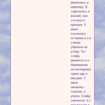
ввалились в
квартиру. Я
спряталась в
ванной, они
стучали и
кричали. У
меня
случилась
истерика и я в
слезах
убежала на
улицу. Тут
слайд
меняется и я
беременная
на последнем
сроке иду в
магазин. У
меня
начались
схватки, я
упала. Слайд
сменился, я с
младенцем в