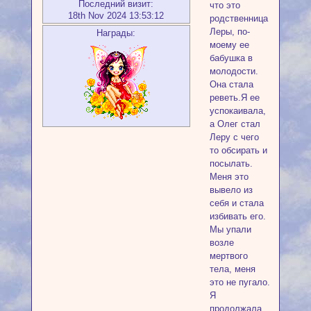
Последний визит:
что это
18th Nov 2024 13:53:12
родственница
Леры, по-
Награды:
моему ее
бабушка в
молодости.
Она стала
реветь.Я ее
успокаивала,
а Олег стал
Леру с чего
то обсирать и
посылать.
Меня это
вывело из
себя и стала
избивать его.
Мы упали
возле
мертвого
тела, меня
это не пугало.
Я
продолжала