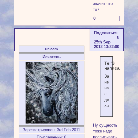
значит что
то?
0
Поделиться
8
25th Sep
2012 13:22:00
Unicorn
Искатель
Tel'Э
написал(а):
Защитник
некая
надоеда
с
детским
характером.
Ну сущность
Зарегистрирован
: 3rd Feb 2011
тоже надо
воспитывать,
Приглашений:
0