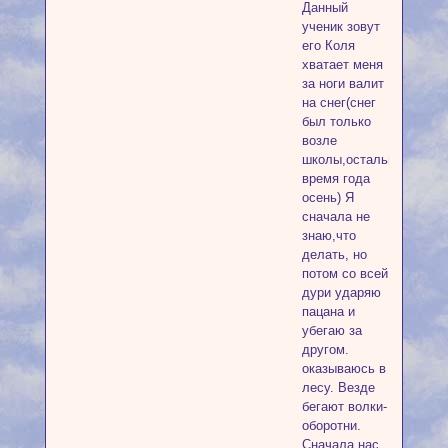
Данный
ученик зовут
его Коля
хватает меня
за ноги валит
на снег(снег
был только
возле
школы,остальное
время года
осень) Я
сначала не
знаю,что
делать, но
потом со всей
дури ударяю
пацана и
убегаю за
другом.
оказываюсь в
лесу. Везде
бегают волки-
оборотни.
Сначала нас