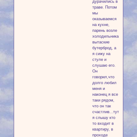
дурачились в
траве. Потом
мы
оказываемся
на кухне,
парень возле
холодильника
вытаские
бутерброд, а
я сижу на
стуле и
слушаю его.
Он
говорил,что
долго любил
меня и
наконец я все
таки рядом,
что он так
счастлив...тут
я слышу кто
то входит в
квартиру, в
проходе