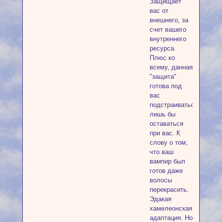
Защищает
вас от
внешнего, за
счет вашего
внутреннего
ресурса.
Плюс ко
всему, данная
"защита"
готова под
вас
подстраиваться,
лишь бы
оставаться
при вас. К
слову о том,
что ваш
вампир был
готов даже
волосы
перекрасить.
Эдакая
хамелеонская
адаптация. Но