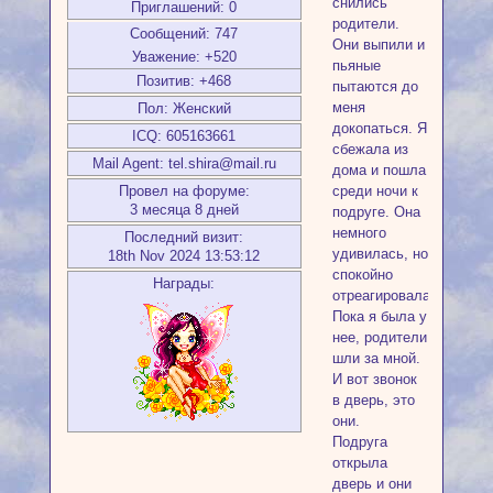
снились
Приглашений:
0
родители.
Сообщений:
747
Они выпили и
Уважение:
+520
пьяные
Позитив:
+468
пытаются до
меня
Пол:
Женский
докопаться. Я
ICQ:
605163661
сбежала из
Mail Agent:
tel.shira@mail.ru
дома и пошла
среди ночи к
Провел на форуме:
3 месяца 8 дней
подруге. Она
немного
Последний визит:
удивилась, но
18th Nov 2024 13:53:12
спокойно
Награды:
отреагировала.
Пока я была у
нее, родители
шли за мной.
И вот звонок
в дверь, это
они.
Подруга
открыла
дверь и они