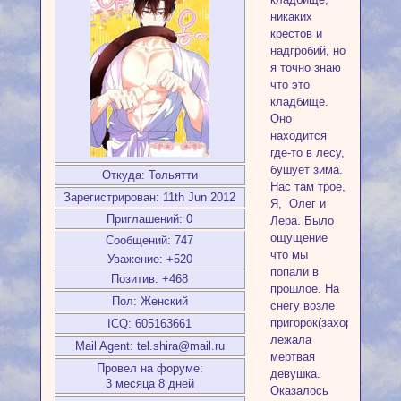
никаких
крестов и
надгробий, но
я точно знаю
что это
кладбище.
Оно
находится
где-то в лесу,
бушует зима.
Откуда:
Тольятти
Нас там трое,
Зарегистрирован
: 11th Jun 2012
Я, Олег и
Приглашений:
0
Лера. Было
ощущение
Сообщений:
747
что мы
Уважение:
+520
попали в
Позитив:
+468
прошлое. На
Пол:
Женский
снегу возле
пригорок(захоронений)
ICQ:
605163661
лежала
Mail Agent:
tel.shira@mail.ru
мертвая
Провел на форуме:
девушка.
3 месяца 8 дней
Оказалось