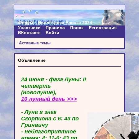
Форум
Новогодняя Ёлочка 2024
Участники
Правила
Поиск
Регистрация
ВКонтакте
Войти
Активные темы
Объявление
24 июня - фаза Луны: II
четверть
(новолуние),
10 лунный день >>>
- Луна в знак
Скорпиона с 6: 43 по
Гринвичу
- неблагоприятное
время: 4: 11-6: 43 по