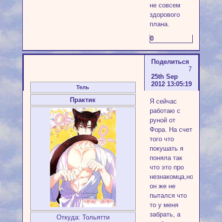
не совсем
здорового
плана.
0
Поделиться
7
25th Sep
2012 13:05:19
Тель
Практик
Я сейчас
работаю с
руной от
Фора. На счет
того что
покушать я
поняла так
что это про
незнакомца,но
он же не
пытался что
то у меня
забрать, а
Откуда:
Тольятти