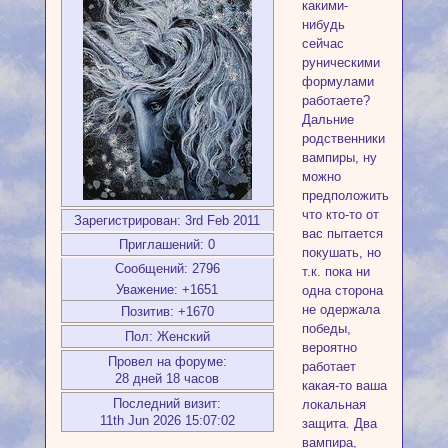
какими-
нибудь
сейчас
руническими
формулами
работаете?
Дальние
родственники
вампиры, ну
можно
предположить,
что кто-то от
Зарегистрирован
: 3rd Feb 2011
вас пытается
Приглашений:
0
покушать, но
Сообщений:
2796
т.к. пока ни
Уважение:
+1651
одна сторона
не одержала
Позитив:
+1670
победы,
Пол:
Женский
вероятно
Провел на форуме:
работает
28 дней 18 часов
какая-то ваша
Последний визит:
локальная
11th Jun 2026 15:07:02
защита. Два
вампира,