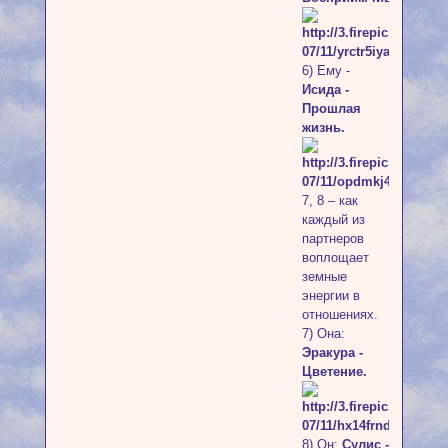
6) Ему -
Исида -
Прошлая
жизнь.
7, 8 – как
каждый из
партнеров
воплощает
земные
энергии в
отношениях.
7) Она:
Эракура -
Цветение.
8) Он:
Сулис -