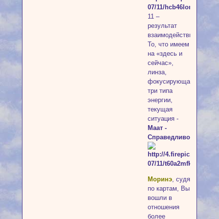
11 –
результат
взаимодействия.
То, что имеем
на «здесь и
сейчас»,
линза,
фокусирующая
три типа
энергии,
текущая
ситуация -
Маат -
Справедливость.
Моринэ
, судя
по картам, Вы
вошли в
отношения
более