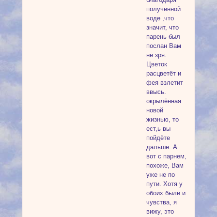
полученной
воде ,что
значит, что
парень был
послан Вам
не зря.
Цветок
расцветёт и
фея взлетит
ввысь.
окрылённая
новой
жизнью, то
ест,ь вы
пойдёте
дальше. А
вот с парнем,
похоже, Вам
уже не по
пути. Хотя у
обоих были и
чувства, я
вижу, это