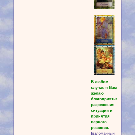
В любом
случае я Вам
желаю
благоприятного
разрешения
ситуации и
принятия
верного
решения.
[взломанный