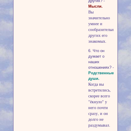
других? -
Мысли.
Вы
значительно
умнее и
сообразительнее
других его
знакомых.
6. Что он
думает о
наших
отношениях? -
Родственные
души.
Когда вы
встретились,
скорее всего
"ёкнуло" у
него почти
сразу, и он
долго не
раздумывал.