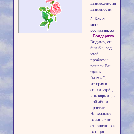
взаимодействия,
взаимности.
3. Как он
меня
воспринимает?
-
Поддержка.
Видимо, он
был бы, рад,
чтоб
проблемы
решали Вы,
эдакая
"мамка",
которая и
сопли утрёт,
и накормит, и
поймёт, и
простит.
Нормальное
желание по
отношению к
женщине,