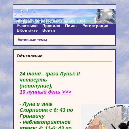
Форум
Новогодняя Ёлочка 2024
Участники
Правила
Поиск
Регистрация
ВКонтакте
Войти
Активные темы
Объявление
24 июня - фаза Луны: II
четверть
(новолуние),
10 лунный день >>>
- Луна в знак
Скорпиона с 6: 43 по
Гринвичу
- неблагоприятное
время: 4: 11-6: 43 по