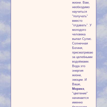
жизни. Вам,
необходимо
научиться
"получать"
вместо
"отдавать". У
молодого
человека
выпал Сулис.
Солнечная
Богиня,
присматривающая
за целебными
водоёмами.
Вода это
энергия
жизни,
эмоции. И
Ваше,
Моринэ
,
"цветение"
начинается
именно
благодаря