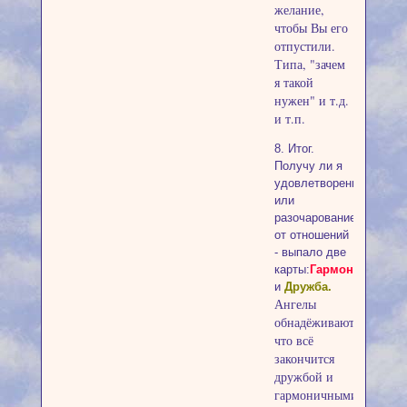
желание,
чтобы Вы его
отпустили.
Типа, "зачем
я такой
нужен" и т.д.
и т.п.
8. Итог.
Получу ли я
удовлетворение,
или
разочарование
от отношений
- выпало две
карты:
Гармония
и
Дружба.
Ангелы
обнадёживают,
что всё
закончится
дружбой и
гармоничными