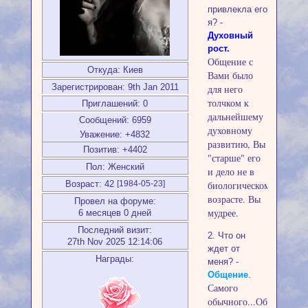
привлекла его
я? -
Духовный
рост.
Общение с
Откуда:
Киев
Вами было
Зарегистрирован
: 9th Jan 2011
для него
толчком к
Приглашений:
0
дальнейшему
Сообщений:
6959
духовному
Уважение:
+4832
развитию, Вы
Позитив:
+4402
"старше" его
Пол:
Женский
и дело не в
биологическом
Возраст:
42
[1984-05-23]
возрасте. Вы
Провел на форуме:
мудрее.
6 месяцев 0 дней
Последний визит:
2. Что он
27th Nov 2025 12:14:06
ждет от
Награды:
меня? -
Общение
.
Самого
обычного...Общения,