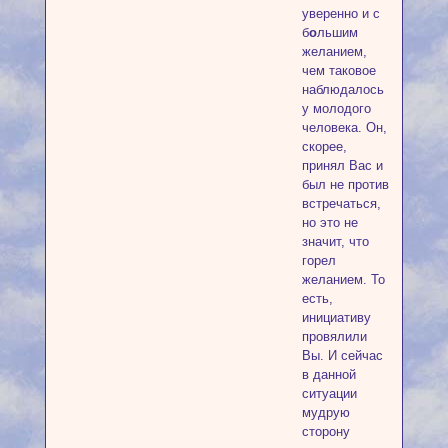
уверенно и с
б
о
льшим
желанием,
чем таковое
наблюдалось
у молодого
человека. Он,
скорее,
принял Вас и
был не против
встречаться,
но это не
значит, что
горел
желанием. То
есть,
инициативу
провялили
Вы. И сейчас
в данной
ситуации
мудрую
сторону