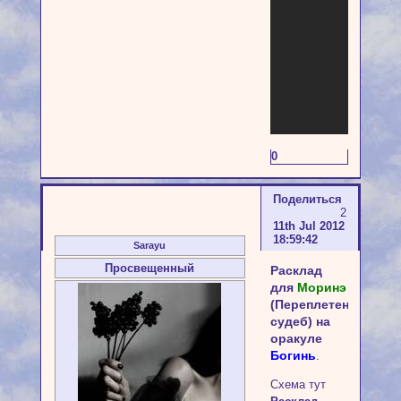
0
Поделиться
2
11th Jul 2012
18:59:42
Sarayu
Просвещенный
Расклад
для
Моринэ
(Переплетение
судеб) на
оракуле
Богинь
.
Схема тут