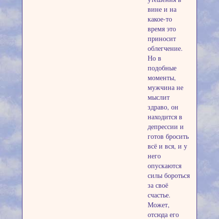
вине и на
какое-то
время это
приносит
облегчение.
Но в
подобные
моменты,
мужчина не
мыслит
здраво, он
находится в
депрессии и
готов бросить
всё и вся, и у
него
опускаются
силы бороться
за своё
счастье.
Может,
отсюда его