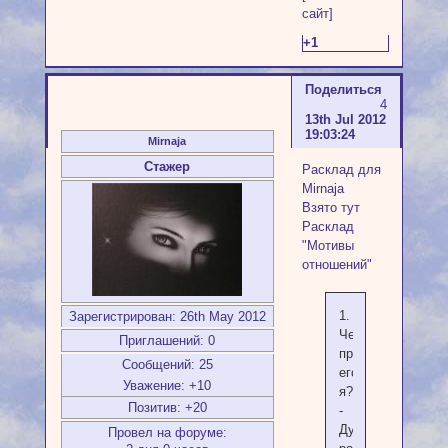
сайт]
+1
Поделиться
4
13th Jul 2012
19:03:24
Mirnaja
Стажер
Расклад для
Mirnaja
Взято тут
Расклад
"Мотивы
отношений"
1.
Зарегистрирован
: 26th May 2012
Чем
Приглашений:
0
привлекла
Сообщений:
25
его
Уважение:
+10
я?
Позитив:
+20
-
Духовный
Провел на форуме: