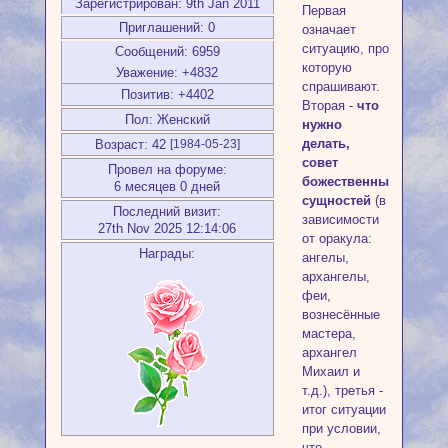
Зарегистрирован
: 9th Jan 2011
Первая
Приглашений:
0
означает
ситуацию, про
Сообщений:
6959
которую
Уважение:
+4832
спрашивают.
Позитив:
+4402
Вторая -
что
Пол:
Женский
нужно
делать,
Возраст:
42
[1984-05-23]
совет
Провел на форуме:
божественных
6 месяцев 0 дней
сущностей
(в
Последний визит:
зависимости
27th Nov 2025 12:14:06
от оракула:
Награды:
ангелы,
архангелы,
феи,
вознесённые
мастера,
архангел
Михаил и
т.д.), третья -
итог ситуации
при условии,
что