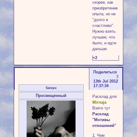
скорее, как
приобретение
опыта, но не
"долго и
счастливо".
Нужно взять
лучшее, что
было, и идти
дальше.
+2
Поделиться
3
13th Jul 2012
17:37:34
Sarayu
Просвещенный
Расклад для
Mirnaja
Взято тут
Расклад
"Мотивы
отношений"
1. Чем