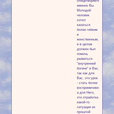
олицетворяете
именно Вы.
Молодой
человек
хотел
казаться
более гибким
и
женственным,
и в целом
должен был
помочь
развиться
"внутренней
богине" в Вас,
так как для
Вас, это урок
- стать более
восприимчивой,
а для Него,
это отработка
какой-то
ситуации из
прошлой