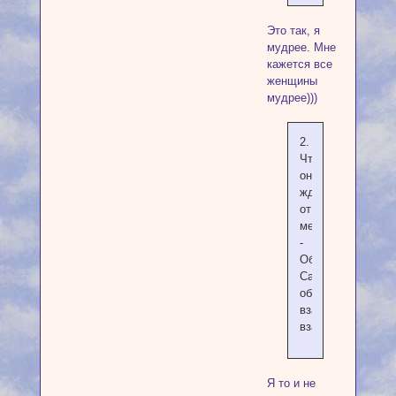
Это так, я
мудрее. Мне
кажется все
женщины
мудрее)))
2.
Что
он
ждет
от
меня?
-
Общение.
Самого
обычного...Общен
взаимодействия,
взаимности.
Я то и не