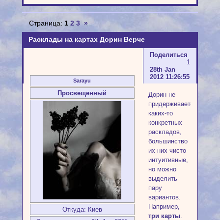
Страница:
1
2
3
»
Расклады на картах Дорин Верче
Поделиться
1
28th Jan
2012 11:26:55
Sarayu
Просвещенный
Дорин не
придерживается
каких-то
конкретных
раскладов,
большинство
их них чисто
интуитивные,
но можно
выделить
пару
вариантов.
Например,
Откуда:
Киев
три карты
.