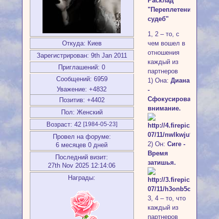
Расклад
"Переплетение
судеб"
1, 2 – то, с
Откуда:
Киев
чем вошел в
отношения
Зарегистрирован
: 9th Jan 2011
каждый из
Приглашений:
0
партнеров
Сообщений:
6959
1) Она:
Диана
Уважение:
+4832
-
Сфокусированное
Позитив:
+4402
внимание.
Пол:
Женский
Возраст:
42
[1984-05-23]
Провел на форуме:
2) Он:
Сиге -
6 месяцев 0 дней
Время
Последний визит:
затишья.
27th Nov 2025 12:14:06
Награды:
3, 4 – то, что
каждый из
партнеров