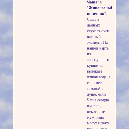
Чаша
" и
Живоносный
"
источник
".
Чаша в
данных
случаях очень
важный
элемент. На
нашей карте
из
треснувшего
кувшина
вытекает
живая вода, а
если нет
таковой в
душе, если
Чаша сердца
пустеет,
некоторые
мужчины
могут искать
утешения в