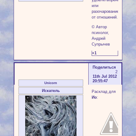
или
разочарование
от отношений.
© Автор
психолог,
Андрей
Супрычев
+1
Поделиться
2
11th Jul 2012
20:55:47
Unicorn
Искатель
Расклад для
Ио
: