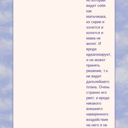
но который
ведет себя
как
мальчишка,
из серии и
хочется и
колется и
мама не
велит. И
вроде
идеализирует,
и не может
принять
решение, т.к.
не видит
дальнейшего
плана. Очень
странно его
рвет, и вроде
никакого
внешнего
намеренного
воздействия
на него я не