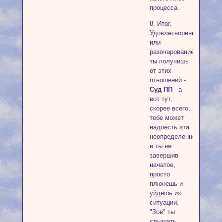
процесса.
8. Итог.
Удовлетворение
или
разочарование
ты получишь
от этих
отношений -
Суд ПП
- а
вот тут,
скорее всего,
тебе может
надоесть эта
неопределенность
и ты не
завершив
начатое,
просто
плюнешь и
уйдешь из
ситуации.
"Зов" ты
слышать