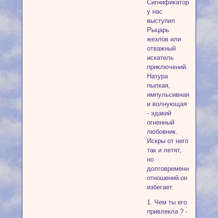
Сигнификатором
у нас
выступил
Рыцарь
жезлов или
отважный
искатель
приключений.
Натура
пылкая,
импульсивная
и волнующая
- эдакий
огненный
любовник.
Искры от него
так и летят,
но
долговременных
отношений он
избегает.
1. Чем ты его
привлекла ? -