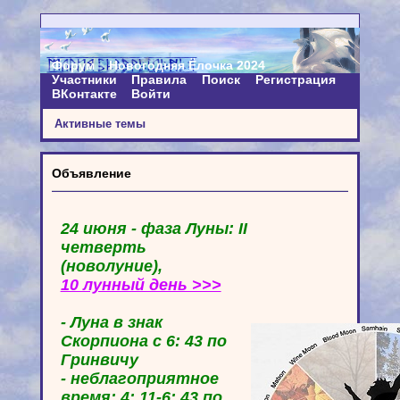
Форум
Новогодняя Ёлочка 2024
Участники
Правила
Поиск
Регистрация
ВКонтакте
Войти
Активные темы
Объявление
24 июня - фаза Луны: II
четверть
(новолуние),
10 лунный день >>>
- Луна в знак
Скорпиона с 6: 43 по
Гринвичу
- неблагоприятное
время: 4: 11-6: 43 по