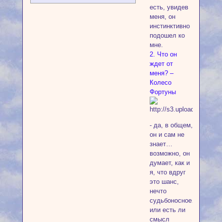
есть, увидев
меня, он
инстинктивно
подошел ко
мне.
2. Что он
ждет от
меня? –
Колесо
Фортуны
- да, в общем,
он и сам не
знает…
возможно, он
думает, как и
я, что вдруг
это шанс,
нечто
судьбоносное…
или есть ли
смысл