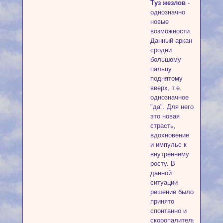
Туз жезлов
-
однозначно
новые
возможности.
Данный аркан
сродни
большому
пальцу
поднятому
вверх, т.е.
однозначное
"да". Для него
это новая
страсть,
вдохновение
и импульс к
внутреннему
росту. В
данной
ситуации
решение было
принято
спонтанно и
скоропалительно,