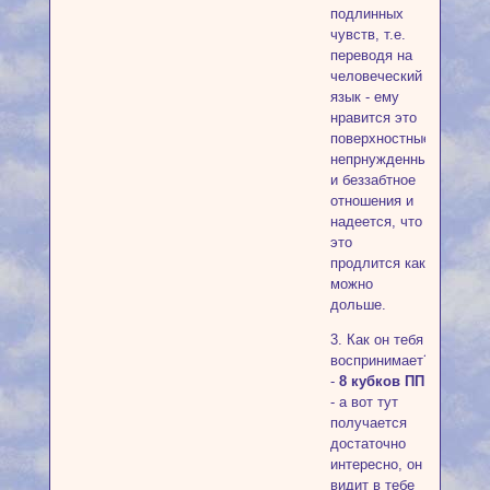
подлинных
чувств, т.е.
переводя на
человеческий
язык - ему
нравится это
поверхностные,
непрнужденные
и беззабтное
отношения и
надеется, что
это
продлится как
можно
дольше.
3. Как он тебя
воспринимает?
-
8 кубков ПП
- а вот тут
получается
достаточно
интересно, он
видит в тебе