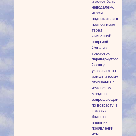
и хочет быть
неподалеку,
чтобы
подпитаться в
полной мере
твоей
жизненной
энергией.
Одна из
трактовок
перевернутого
Солнца
указывает на
романтические
отношения с
человеком
младше
вопрошающего
по возрасту, в
которых
больше
внешних
проявлений,
чем