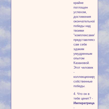
крайне
поглощен
успехом,
достижения
окончательной
победы над
твоими
"комплексами",
представляясь
сам себе
эдаким
умудренным
опытом
Казановой.
Этот человек
-
коллекционирует
собственные
победы.
4. Что он в
тебе ценит? -
Императрица
-