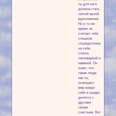
ты для него
должна стать
легкой музой
вдохновения.
Но в то же
время он
считает тебя
слишком
сосредоточенной
на себе,
слегка
легковерной и
наивной. Он
знает, что
такие люди
как ты,
освещают
мир вокруг
себя и щедро
делятся с
другими
своим
счастьем. Вот