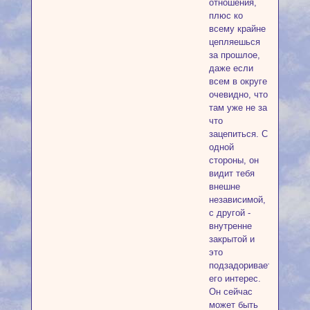
отношения,
плюс ко
всему крайне
цепляешься
за прошлое,
даже если
всем в округе
очевидно, что
там уже не за
что
зацепиться. С
одной
стороны, он
видит тебя
внешне
независимой,
с другой -
внутренне
закрытой и
это
подзадоривает
его интерес.
Он сейчас
может быть