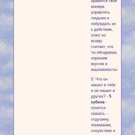
нравится твоя
манера
управлять
людьми и
побуждать их
к действию,
плюс ко
всему
считает, что
ты обладаешь
хорошим
вкусом и
изысканностью.
5. Что он
нашел в тебе
и не нашел в
других? -
5
кубков
-
хочется
сказать -
отдушину,
понимание,
сочувствие и