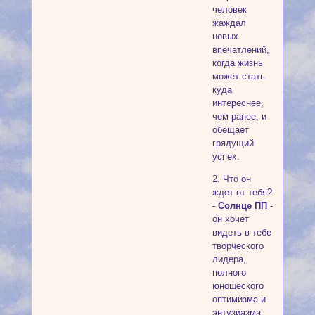
человек
жаждал
новых
впечатлений,
когда жизнь
может стать
куда
интереснее,
чем ранее, и
обещает
грядущий
успех.
2. Что он
ждет от тебя?
-
Солнце ПП
-
он хочет
видеть в тебе
творческого
лидера,
полного
юношеского
оптимизма и
энтузиазма,