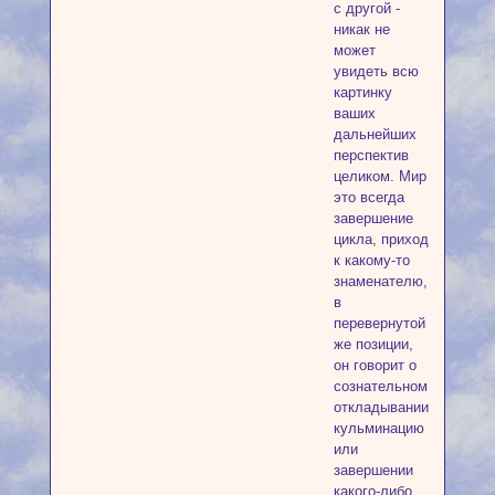
с другой -
никак не
может
увидеть всю
картинку
ваших
дальнейших
перспектив
целиком. Мир
это всегда
завершение
цикла, приход
к какому-то
знаменателю,
в
перевернутой
же позиции,
он говорит о
сознательном
откладывании
кульминацию
или
завершении
какого-либо