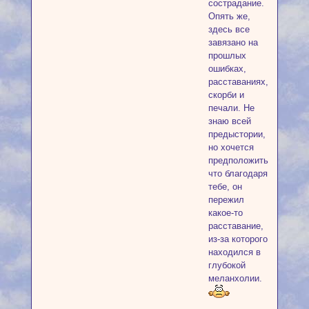
сострадание.
Опять же,
здесь все
завязано на
прошлых
ошибках,
расставаниях,
скорби и
печали. Не
знаю всей
предыстории,
но хочется
предположить,
что благодаря
тебе, он
пережил
какое-то
расставание,
из-за которого
находился в
глубокой
меланхолии.