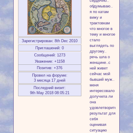
сердечно..
обдумываю..
я по катам
вижу и
трактовкам
что многое в
тему и многое
стало
Зарегистрирован
: 8th Dec 2010
выглядеть по
Приглашений:
0
другому..
Сообщений:
1273
речь шла о
Уважение:
+1158
женщине..с
Позитив:
+376
ней живет
сейчас мой
Провел на форуме:
бывший муж..
3 месяца 17 дней
меня
Последний визит:
интересовало
9th May 2018 08:05:21
долучила ли
она
удовлетворительный
результат для
себя
оценивая
ситуацию