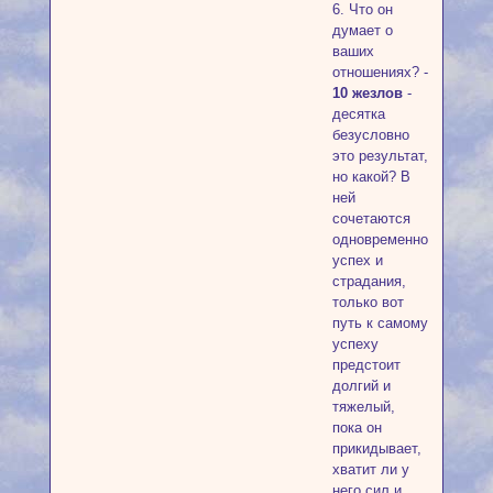
6. Что он
думает о
ваших
отношениях? -
10 жезлов
-
десятка
безусловно
это результат,
но какой? В
ней
сочетаются
одновременно
успех и
страдания,
только вот
путь к самому
успеху
предстоит
долгий и
тяжелый,
пока он
прикидывает,
хватит ли у
него сил и