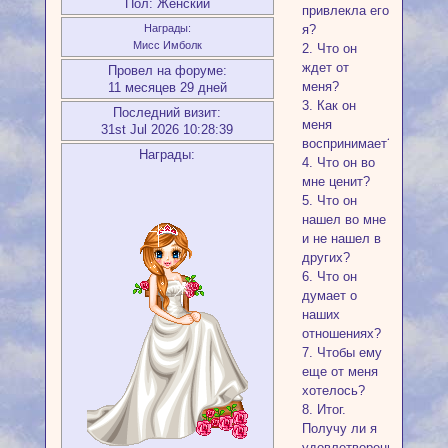
Пол:
Женский
привлекла его
Награды:
я?
Мисс Имболк
2. Что он
ждет от
Провел на форуме:
меня?
11 месяцев 29 дней
3. Как он
Последний визит:
меня
31st Jul 2026 10:28:39
воспринимает?
Награды:
4. Что он во
мне ценит?
5. Что он
нашел во мне
и не нашел в
других?
6. Что он
думает о
наших
отношениях?
7. Чтобы ему
еще от меня
хотелось?
8. Итог.
Получу ли я
удовлетворение,