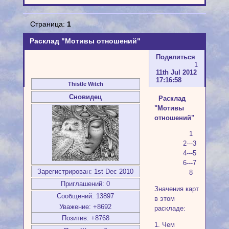
Страница:
1
Расклад "Мотивы отношений"
Поделиться
1
11th Jul 2012
17:16:58
Thistle Witch
Сновидец
Расклад
"Мотивы
отношений"
1
2---3
4---5
6---7
Зарегистрирован
: 1st Dec 2010
8
Приглашений:
0
Значения карт
Сообщений:
13897
в этом
Уважение:
+8692
раскладе:
Позитив:
+8768
1. Чем