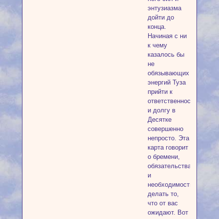
энтузиазма
дойти до
конца.
Начиная с ни
к чему
казалось бы
не
обязывающих
энергий Туза
прийти к
ответственности
и долгу в
Десятке
совершенно
непросто. Эта
карта говорит
о бремени,
обязательствах
и
необходимости
делать то,
что от вас
ожидают. Вот