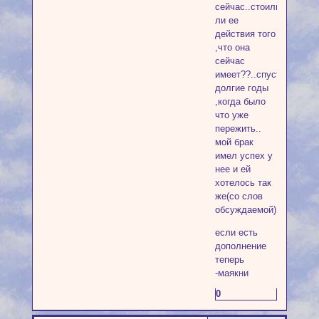
сейчас..стоили
ли ее
действия того
,что она
сейчас
имеет??..спустя
долгие годы
,когда было
что уже
пережить..
мой брак
имел успех у
нее и ей
хотелось так
же(со слов
обсуждаемой)...
если есть
дополнение
теперь
-маякни
0