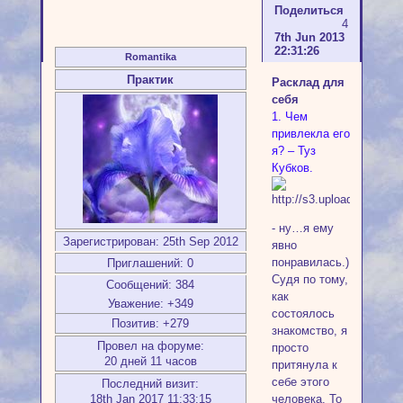
Поделиться
4
7th Jun 2013
22:31:26
Romantika
Практик
Расклад для
себя
1. Чем
привлекла его
я? – Туз
Кубков.
- ну…я ему
Зарегистрирован
: 25th Sep 2012
явно
понравилась.)
Приглашений:
0
Судя по тому,
Сообщений:
384
как
Уважение:
+349
состоялось
Позитив:
+279
знакомство, я
Провел на форуме:
просто
20 дней 11 часов
притянула к
себе этого
Последний визит:
человека. То
18th Jan 2017 11:33:15