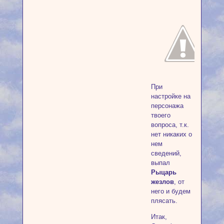
При
настройке на
персонажа
твоего
вопроса, т.к.
нет никаких о
нем
сведений,
выпал
Рыцарь
жезлов
, от
него и будем
плясать.
Итак,