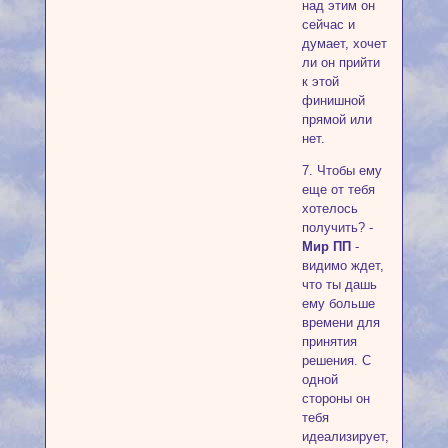
над этим он
сейчас и
думает, хочет
ли он прийти
к этой
финишной
прямой или
нет.
7. Чтобы ему
еще от тебя
хотелось
получить? -
Мир ПП
-
видимо ждет,
что ты дашь
ему больше
времени для
принятия
решения. С
одной
стороны он
тебя
идеализирует,