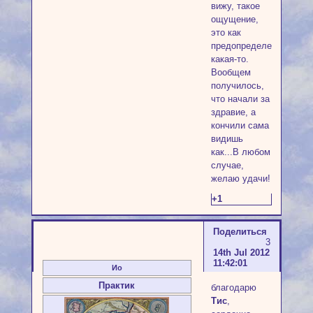
вижу, такое
ощущение,
это как
предопределенность
какая-то.
Вообщем
получилось,
что начали за
здравие, а
кончили сама
видишь
как...В любом
случае,
желаю удачи!
+1
Поделиться
3
14th Jul 2012
11:42:01
Ио
Практик
благодарю
Тис
,