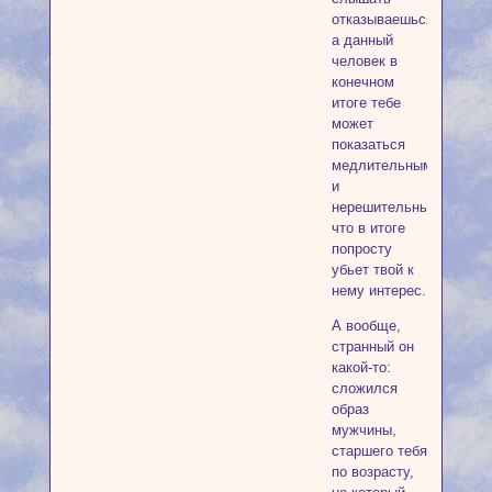
отказываешься,
а данный
человек в
конечном
итоге тебе
может
показаться
медлительным
и
нерешительным,
что в итоге
попросту
убьет твой к
нему интерес.
А вообще,
странный он
какой-то:
сложился
образ
мужчины,
старшего тебя
по возрасту,