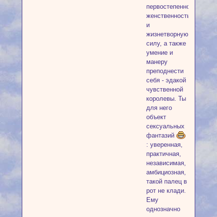
первостепенно
женственность
и
жизнетворную
силу, а также
умение и
манеру
преподнести
себя - эдакой
чувственной
королевы. Ты
для него
объект
сексуальных
фантазий
: уверенная,
практичная,
независимая,
амбициозная,
такой палец в
рот не клади.
Ему
однозначно