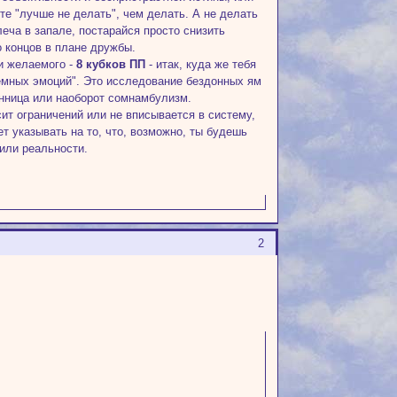
те "лучше не делать", чем делать. А не делать
еча в запале, постарайся просто снизить
о концов в плане дружбы.
ии желаемого -
8 кубков ПП
- итак, куда же тебя
темных эмоций". Это исследование бездонных ям
онница или наоборот сомнамбулизм.
ит ограничений или не вписывается в систему,
т указывать на то, что, возможно, ты будешь
или реальности.
2