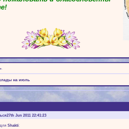
е!
ь
.
клады на июль
ться
27th Jun 2011 22:41:23
 для
Shakti
: