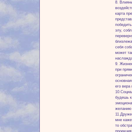
8. Влиян
воздейст
карта пр
представ
победить
злу, соб
переверн
близлежа
себя соб
может та
наслажд
9. Жизне
при прям
ограниче
основная
его вера
10.Социа
будешь к
эмоциона
желанию 
11.Друже
мне каже
то обстр
проекция