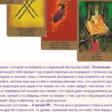
ценка с которой ты войдешь в следующий месяц (настрой) -
Отшельник
месяц для тебя пройдет под эгидой перехода на очередную ступеньку взр
родишь в потьмах лишь с маленьким фонариком и еще конкретно не пон
вайся, загляни еще раз в себя и проведи ревизию того, что уже было дос
я медитации или задай этот вопрос во сне, ответ придет, тем более, что
и в перевернутой позиции она говорит, что порой даже непродуманные де
хом, пробуй и ты найдешь ответ на вопрос о том, где же следующая разв
ания. Ищи и обретешь, ну да едем дальше...
иальное состояние -
4 мечей ПП
- Что касается денежного плана в конт
на другой стороне оси, то думаю, нынешний месяц поставит тебя перед 