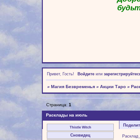
будьт
Привет, Гость!
Войдите
или
зарегистрируйтес
»
Магия Безвременья
»
Акции Таро
»
Рас
Страница:
1
Расклады на июль
Подели
Thistle Witch
Сновидец
Расклад