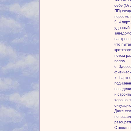
себе (От
ПП) созд
пересмот
5. Флирт
удачный 
заведомо
настроен
что пыта
кратковр
потом ра
полом.
6. Здоро
физическ
7. Партн
подчинен
поведени
и строит
хорошо п
ситуацию
Даже есл
неправил
разобрат
Отшельни