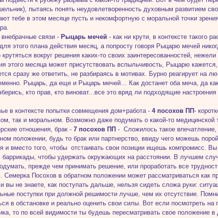
шельник), пытаясь понять неудовлетворенность духовным развитием сво
ают тебе в этом месяце пусть и некомфортную с моральной точки зрени
ра.
, внебрачные связи -
Рыцарь мечей
- как ни крути, в контексте такого 
для этого плана действия месяц, а попросту говоря Рыцарю мечей никогд
 крутяться вокруг решения каких-то своих заинтересованностей, нежели
ия этого месяца может присутствовать вспыльчивость, Рыцарю кажется, 
ется сразу же ответить, не разбираясь в мотивах. Бурно реагирует на л
еменно. Рыцарь, да еще и Рыцарь мечей… Как достанет оба меча, да ка
зберись, кто прав, кто виноват...все это вряд ли подходящие настроен
вье в контексте попытки совмещения дом+работа -
4 посохов ПП
- корот
ом, так и моральном. Возможно даже подумать о какой-то медицинской 
ерские отношения, брак -
7 посохов ПП
- Сложилось такое впечатление, 
ном положении, будь то брак или партнерство, ввиду чего можешь поро
я и вместо того, чтобы отстаивать свои позиции ищешь компромисс. Вы
ь баррикады, чтобы удержать окружающих на расстоянии. В лучшем слу
одумать, прежде чем принимать решение, или проработать все трудност
. Семерка Посохов в обратном положении может рассматриваться как пр
и вы не знаете, как поступать дальше, нельзя сидеть сложа руки: ситуа
ьные поступки при должной решимости лучше, чем их отсутствие. Помнит
ься в обстановке и реально оценить свои силы. Вот если посмотреть н
ка, то по всей видимости ты будешь пересматривать свое положение в 