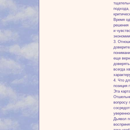
тщательн
подхода,
критичес
Время од
решения 
и чувств
экономии
3. Отнош
доверите
понимани
еще верн
доверять
всегда х
характер
4. Что д
позиция 
Эта карт
Отшельни
вопросу 
сосредот
уверенно
Дьявол п
восприня
того что