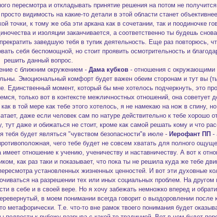
ого пересмотра и откладывать принятие решения на потом не получится.
 просто видимость на какие-то детали в этой области станет объективне
кой точки, к тому же оба эти аркана как в сочетании, так и поодиночке г
иночества и изоляции заканчивается, а соответственно ты будешь снова
прекратить заведшую тебя в тупик деятельность. Еще раз повторюсь, чт
овать себя беспомощной, но стоит проявить осмотрительность и благод
 решить данный вопрос.
ение с ближним окружением -
Дама кубков
- отношения с окружающими б
льны. Эмоциональный комфорт будет важен обеим сторонам и тут вы (т
е. Единственный момент, который бы мне хотелось подчеркнуть, это пр
емся, только вот в контексте межличностных отношений, она советует д
 как в той мере как тебе этого хотелось, я не намекаю на нож в спину, 
ватает, даже если человек сам по натуре действительно к тебе хорошо от
у, тут даже и обижаться не стоит, кроме как самой решать кому и что ра
ля тебя будет являться "чувством безопасности"в июле -
Иерофант ПП
- 
противоположная, чего тебе будет не совсем хватать для полного ощущ
а имеет отношение к учению, ученичеству и наставничеству. А вот к от
ком, как раз таки и показывает, что пока ты не решила куда же тебе дв
пересмотра установленных жизненных ценностей. И вот эти духовные кол
очиваться на разрешении тех или иных социальных проблем. На другом 
сти в себе и в своей вере. Но я хочу забежать немножко вперед и обрат
еревернутый, в моем понимании всегда говорит о выздоровлении после к
то метафорически. Т.е. что-то вне рамок твоего понимания будет оказыв
бы подвести к рубежу разрыва с какой-то традицией. Вот в чем будет пе