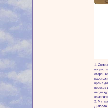
1. Самоо
вопрос, 
старец б
расстраи
время дл
посохов 
падай ду
самопозн
2. Матер
Дьявола 