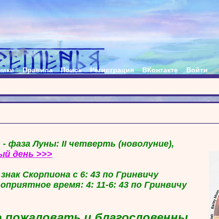
ники
Правила
Поиск
Регистрация
ВКонтакте
Войти
 - фаза Луны: II четверть (новолуние),
ый день >>>
в знак Скорпиона с 6: 43 по Гринвичу
гоприятное время: 4: 11-6: 43 по Гринвичу
 пожаловать и благословенны