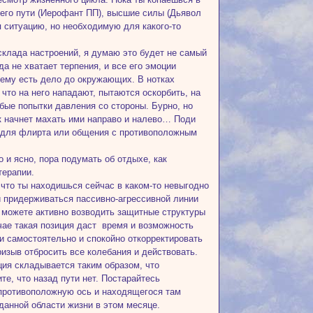
его пути (Иерофант ПП), высшие силы (Дьявол
я ситуацию, но необходимую для какого-то
расклада настроений, я думаю это будет не самый
а не хватает терпения, и все его эмоции
 ему есть дело до окружающих. В нотках
что на него нападают, пытаются оскорбить, на
юбые попытки давления со стороны. Бурно, но
к начнет махать ими направо и налево… Поди
ия для флирта или общения с противоположным
ко и ясно, пора подумать об отдыхе, как
терапии.
что ты находишься сейчас в каком-то невыгодно
й придерживаться пассивно-агрессивной линии
 можете активно возводить защитные структуры
чае такая позиция даст время и возможность
и самостоятельно и спокойно откорректировать
изыв отбросить все колебания и действовать.
ция складывается таким образом, что
е, что назад пути нет. Постарайтесь
а противоположную ось и находящегося там
данной области жизни в этом месяце.