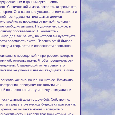
судьбоносным и данный аркан - силы
нт. С шаманской и магической точки зрения эта
 энергия. Она связана с установлением защиты и
енной части души маг или шаман должен
ную крайность перехода от прямой позиции -
ают свободно дышать. На другом его конце, в
уховному просветлению. В контексте к
ьную для вас работу, на которой вы чувствуете
мости оплачивать счета. Перевернутый Дьявол
овищам творчества и способности спонтанно
 связаны с переоценкой и прогрессом, которые
ими обстоятельствами. Чтобы преодолеть эти
реодолеть. С шаманской точки зрения это
омогают не умения и навыки кандидата, а лишь
ы описала как эмоционально-шаткое. Возможно
настроения, приступам ностальгии или
ной вовлеченности в ту или иную ситуацию и
отнести данный аркан с дружбой. Собственно,
что ты сама в этом месяце будешь стараться как
ирение, но он также может и говорить о
 объективности и беспристрастной истины, или