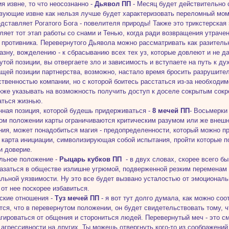
ия извне, то что неосознанно -
Дьявол ПП
- Месяц будет действительно 
вующие извне как нельзя лучше будет характеризовать переломный моме
едставляет Рогатого Бога - повелителя природы! Также это трикстерская
ляет тот этап работы со снами и Тенью, когда ради возвращения утрач
 противника. Перевернутого Дьявола можно рассматривать как разитель
лазну, вожделению - к сбрасыванию всех тех уз, которые довлеют и не д
утой позиции, вы отвергаете зло и зависимость и вступаете на путь к д
щей позиции партнерства, возможно, настало время бросить разрушител
ственностью компании, но с которой боитесь расстаться из-за необходи
кже указывать на возможность получить доступ к доселе сокрытым сокр
аться жизнью.
нная позиция, которой будешь придерживаться -
8 мечей ПП
- Восьмерки
ом положении карты ограничиваются критическим разумом или же внешн
ния, может понадобиться магия - предопределенности, который можно п
 карта инициации, символизирующая собой испытания, пройти которые п
 и доверие.
льное положение -
Рыцарь кубков ПП
- в двух словах, скорее всего б
азаться в обществе излишне угрюмой, подверженной резким переменам 
льной уязвимости. Ну это все будет вызвано усталостью от эмоциональ
от нее поскорее избавиться.
ские отношения -
Туз мечей ПП
- я вот тут долго думала, как можно со
тся, что в перевернутом положении, он будет свидетельствовать тому, 
агироваться от общения и сторониться людей. Перевернутый меч - это см
 агрессивности на других. Ты можешь отвергнуть кого-то из соображений