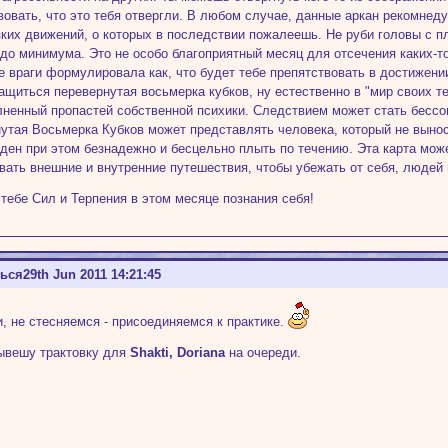
вовать, что это тебя отвергли. В любом случае, данные аркан рекомнеду
зких движений, о которых в последствии пожалеешь. Не руби головы с пл
до минимума. Это не особо благоприятный месяц для отсечения каких-т
е враги формулировала как, что будет тебе препятствовать в достижен
ащиться перевернутая восьмерка кубков, ну естественно в "мир своих 
лненный пропастей собственной психики. Следствием может стать бесс
утая Восьмерка Кубков может представлять человека, который не вынос
ден при этом безнадежно и бесцельно плыть по течению. Эта карта може
вать внешние и внутренние путешествия, чтобы убежать от себя, людей 
тебе Сил и Терпения в этом месяце познания себя!
ться
29th Jun 2011 14:21:45
, не стесняемся - присоединяемся к практике.
ывешу трактовку для
Shakti, Doriana
на очереди.