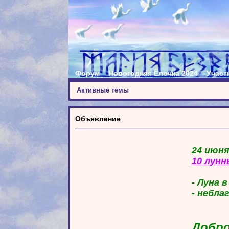
Форум
Новогодняя Ёлочка 2024
Участ
Активные темы
Объявление
24 июня
10 лунн
- Луна 
- небла
Добро