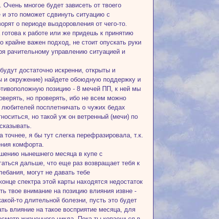
 Очень многое будет зависеть от твоего
е и это поможет сдвинуть ситуацию с
оворят о периоде выздоровления от чего-то.
 готова к работе или же придешь к принятию
о крайне важен подход, не стоит опускать руки
аря рачительному управлению ситуацией и
удут достаточно искренни, открыты и
ы и окружение) найдете обоюдную поддержку и
отивоположную позицию - 8 мечей ПП, к ней мы
оверять, но проверять, ибо не всем можно
но любителей посплетничать о чужих бедах
носиться, но такой уж он ветренный (мечи) по
ссказывать.
а точнее, я бы тут слегка перефразировала, т.к.
ения комфорта.
ношению нынешнего месяца в купе с
игаться дальше, что еще раз возвращает тебя к
ебания, могут не давать тебе
конце спектра этой карты находятся недостаток
ить твое внимание на позицию влияния извне -
акой-то длительной болезни, пусть это будет
ать влияние на такое восприятие месяца, для
ресмотр жизненного цикла. Пока ты копаешься в