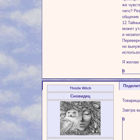
же чувст
чего? Ре
общение 
12.Тайны
может ут
и незапо
Переверн
но вынуж
использо
Я желаю 
0
Подели
Thistle Witch
Сновидец
Товарищи
Завтра в
0