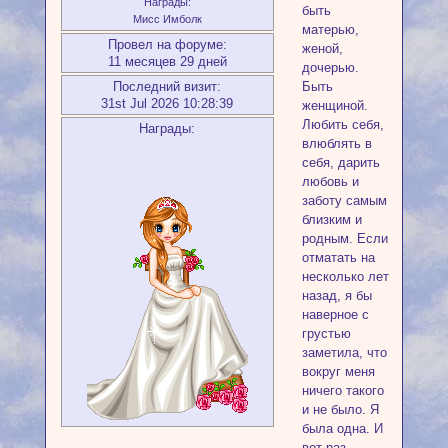
Награды:
быть
Мисс Имболк
матерью,
Провел на форуме:
женой,
11 месяцев 29 дней
дочерью.
Быть
Последний визит:
31st Jul 2026 10:28:39
женщиной.
Любить себя,
Награды:
влюблять в
себя, дарить
любовь и
заботу самым
близким и
родным. Если
отматать на
несколько лет
назад, я бы
наверное с
грустью
заметила, что
вокруг меня
ничего такого
и не было. Я
была одна. И
вот раз