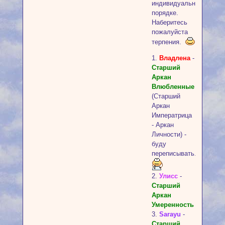
индивидуальном
порядке.
Наберитесь
пожалуйста
терпения.
1.
Владлена
-
Старший
Аркан
Влюбленные
(Старший
Аркан
Императрица
- Аркан
Личности) -
буду
переписывать.
2.
Улисс
-
Старший
Аркан
Умеренность
3.
Sarayu
-
Старший