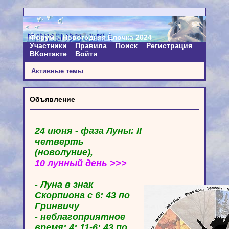
Форум
Новогодняя Ёлочка 2024
Участники
Правила
Поиск
Регистрация
ВКонтакте
Войти
Активные темы
Объявление
24 июня - фаза Луны: II
четверть
(новолуние),
10 лунный день >>>
- Луна в знак
Скорпиона с 6: 43 по
Гринвичу
- неблагоприятное
время: 4: 11-6: 43 по