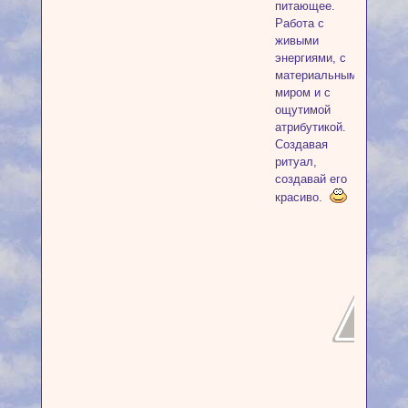
питающее.
Работа с
живыми
энергиями, с
материальным
миром и с
ощутимой
атрибутикой.
Создавая
ритуал,
создавай его
красиво.