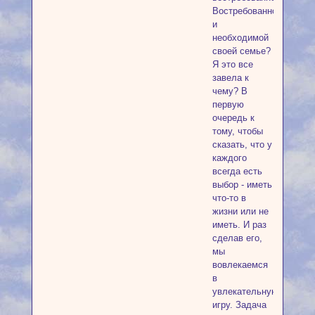
Востребованной
и
необходимой
своей семье?
Я это все
завела к
чему? В
первую
очередь к
тому, чтобы
сказать, что у
каждого
всегда есть
выбор - иметь
что-то в
жизни или не
иметь. И раз
сделав его,
мы
вовлекаемся
в
увлекательную
игру. Задача