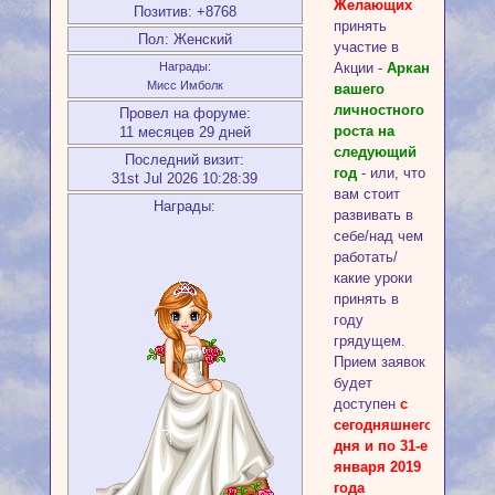
Желающих
Позитив:
+8768
принять
Пол:
Женский
участие в
Акции -
Аркан
Награды:
Мисс Имболк
вашего
личностного
Провел на форуме:
роста на
11 месяцев 29 дней
следующий
Последний визит:
год
- или, что
31st Jul 2026 10:28:39
вам стоит
Награды:
развивать в
себе/над чем
работать/
какие уроки
принять в
году
грядущем.
Прием заявок
будет
доступен
с
сегодняшнего
дня и по 31-е
января 2019
года