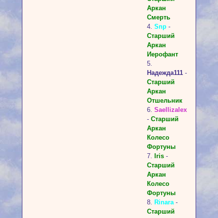
Аркан
Смерть
4.
Snp
-
Старший
Аркан
Иерофант
5.
Надежда111
-
Старший
Аркан
Отшельник
6.
Saellizalex
-
Старший
Аркан
Колесо
Фортуны
7.
Iris
-
Старший
Аркан
Колесо
Фортуны
8.
Rinara
-
Cтарший