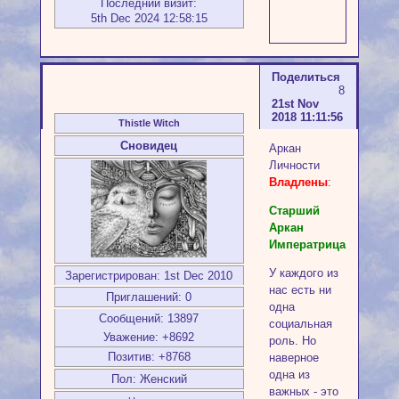
Последний визит:
5th Dec 2024 12:58:15
Поделиться
8
21st Nov
2018 11:11:56
Thistle Witch
Сновидец
Аркан
Личности
Владлены
:
Cтарший
Аркан
Императрица
У каждого из
Зарегистрирован
: 1st Dec 2010
нас есть ни
Приглашений:
0
одна
Сообщений:
13897
социальная
Уважение:
+8692
роль. Но
Позитив:
+8768
наверное
одна из
Пол:
Женский
важных - это