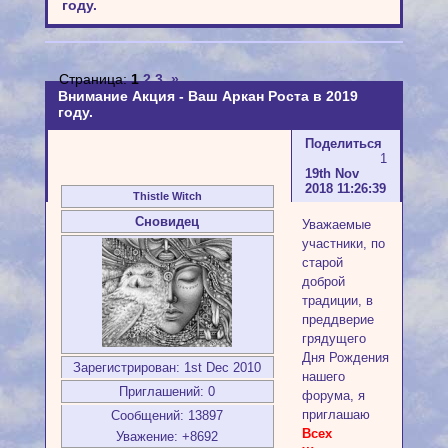
году.
Страница:
1
2
3
»
Внимание Акция - Ваш Аркан Роста в 2019
году.
Поделиться
1
19th Nov
2018 11:26:39
Thistle Witch
Сновидец
Уважаемые
участники, по
старой
доброй
традиции, в
преддверие
грядущего
Дня Рождения
Зарегистрирован
: 1st Dec 2010
нашего
Приглашений:
0
форума, я
приглашаю
Сообщений:
13897
Всех
Уважение:
+8692