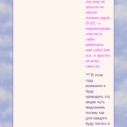
они еще не
прошли ни
одного
полного круга
(0-22) - и
корректировать
что-то в
себе/
работать
над собой для
них, я просто
не вижу
смысла.
*** В этом
году
возможно я
буду
проводить эту
акцию чуть
медленнее,
потому как
для каждого
буду писать в