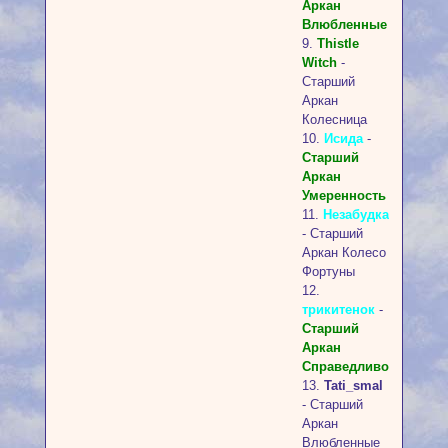
Аркан
Влюбленные
9.
Thistle
Witch
-
Старший
Аркан
Колесница
10.
Исида
-
Старший
Аркан
Умеренность
11.
Незабудка
- Старший
Аркан Колесо
Фортуны
12.
трикитенок
-
Старший
Аркан
Справедливость
13.
Tati_smal
- Cтарший
Аркан
Влюбленные