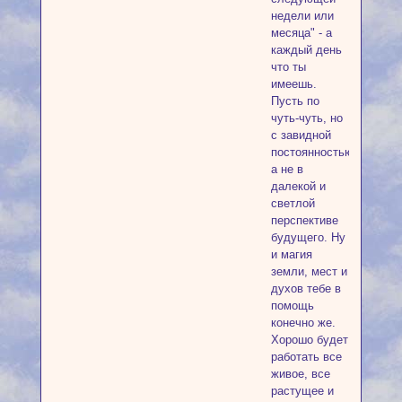
недели или
месяца" - а
каждый день
что ты
имеешь.
Пусть по
чуть-чуть, но
с завидной
постоянностью,
а не в
далекой и
светлой
перспективе
будущего. Ну
и магия
земли, мест и
духов тебе в
помощь
конечно же.
Хорошо будет
работать все
живое, все
растущее и