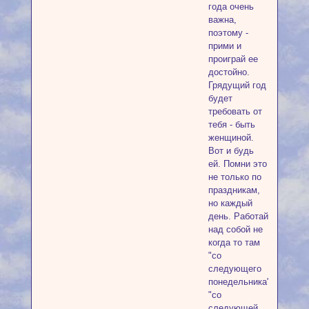
года очень
важна,
поэтому -
прими и
проиграй ее
достойно.
Грядущий год
будет
требовать от
тебя - быть
женщиной.
Вот и будь
ей. Помни это
не только по
праздникам,
но каждый
день. Работай
над собой не
когда то там
"со
следующего
понедельника",
"со
следующей