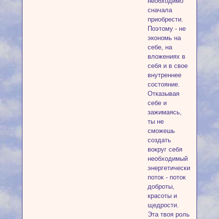
необходимо
сначала
приобрести.
Поэтому - не
экономь на
себе, на
вложениях в
себя и в свое
внутреннее
состояние.
Отказывая
себе и
зажимаясь,
ты не
сможешь
создать
вокруг себя
необходимый
энергетический
поток - поток
доброты,
красоты и
щедрости.
Эта твоя роль