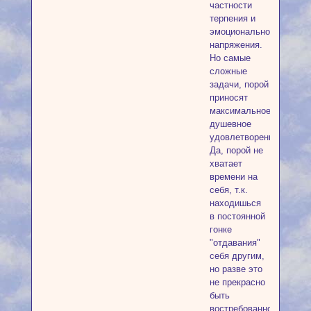
частности
терпения и
эмоционального
напряжения.
Но самые
сложные
задачи, порой
приносят
максимальное
душевное
удовлетворение.
Да, порой не
хватает
времени на
себя, т.к.
находишься
в постоянной
гонке
"отдавания"
себя другим,
но разве это
не прекрасно
быть
востребованной.