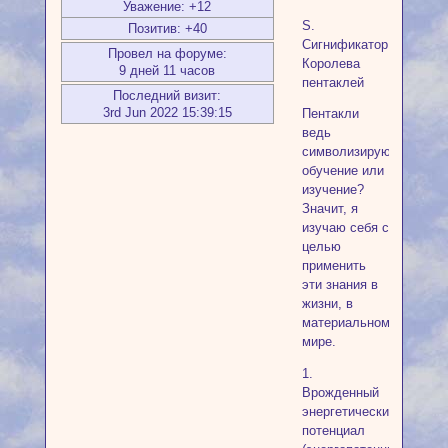
Уважение:
+12
S.
Позитив:
+40
Сигнификатор.
Провел на форуме:
Королева
9 дней 11 часов
пентаклей
Последний визит:
3rd Jun 2022 15:39:15
Пентакли
ведь
символизируют
обучение или
изучение?
Значит, я
изучаю себя с
целью
применить
эти знания в
жизни, в
материальном
мире.
1.
Врожденный
энергетический
потенциал