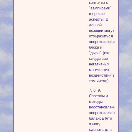
контакты с
"вампирами"
и прочие
аспекты. В
данной
позиции могут
отобразиться
энергетические
блоки и
"дыры" (как
следствие
негативных
магических
воздействий в
том числе)
7, 8, 9.
Способы и
методы
восстановления
энергетического
баланса (что
я могу
сделать для