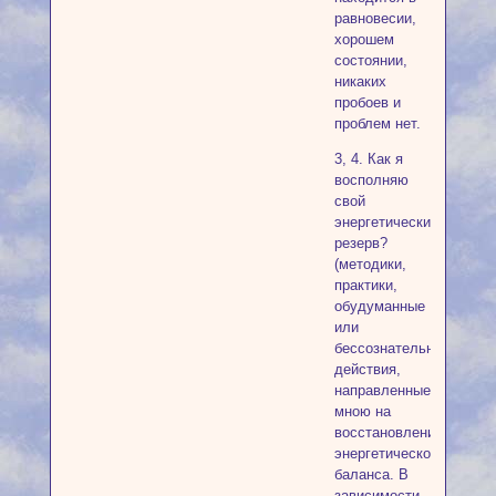
равновесии,
хорошем
состоянии,
никаких
пробоев и
проблем нет.
3, 4. Как я
восполняю
свой
энергетический
резерв?
(методики,
практики,
обудуманные
или
бессознательные
действия,
направленные
мною на
восстановление
энергетического
баланса. В
зависимости