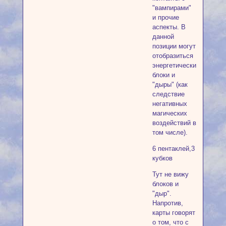
"вампирами"
и прочие
аспекты. В
данной
позиции могут
отобразиться
энергетические
блоки и
"дыры" (как
следствие
негативных
магических
воздействий в
том числе).
6 пентаклей,3
кубков
Тут не вижу
блоков и
"дыр".
Напротив,
карты говорят
о том, что с