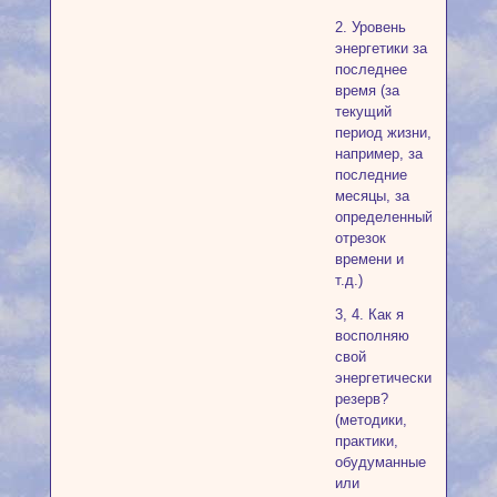
2. Уровень
энергетики за
последнее
время (за
текущий
период жизни,
например, за
последние
месяцы, за
определенный
отрезок
времени и
т.д.)
3, 4. Как я
восполняю
свой
энергетический
резерв?
(методики,
практики,
обудуманные
или