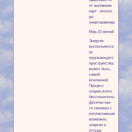
от выпавших
карт - вплоть
до
энерговампиризма).
Мир,10 мечей
Энергия
восполняется
из
окружающего
пространства,
может быть,
самой
вселенной.
Процесс
скорее всего
бессознательный.
Десятки как-
то связаны с
коллективным,
возможно,
энергия и
оттуда