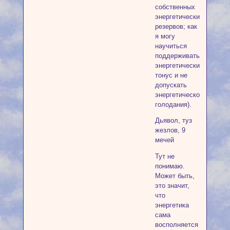
собственных
энергетических
резервов; как
я могу
научиться
поддерживать
энергетический
тонус и не
допускать
энергетического
голодания).
Дьявол, туз
жезлов, 9
мечей
Тут не
понимаю.
Может быть,
это значит,
что
энергетика
сама
восполняется