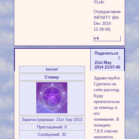
©Loki
Отредактировано
INFINITY (6th
Dec 2014
12:39:04)
+4
Поделиться
2
21st May
2014 23:07:40
karusel
Стажер
Здравствуйте.
Сделала на
себя расклад.
Буду
признательна
за помощь в
его
понимании. В
Зарегистрирован
: 21st Sep 2013
позициях
Приглашений:
0
7,8,9 совсем
Сообщений:
32
непонятно...