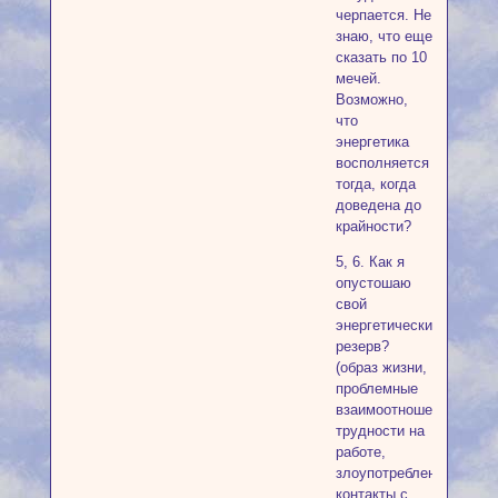
черпается. Не
знаю, что еще
сказать по 10
мечей.
Возможно,
что
энергетика
восполняется
тогда, когда
доведена до
крайности?
5, 6. Как я
опустошаю
свой
энергетический
резерв?
(образ жизни,
проблемные
взаимоотношения,
трудности на
работе,
злоупотребления,
контакты с