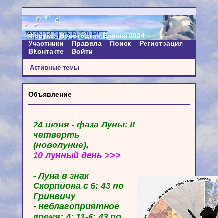
Форум
Новогодняя Ёлочка 2024
Участники
Правила
Поиск
Регистрация
ВКонтакте
Войти
Активные темы
Объявление
24 июня - фаза Луны: II
четверть
(новолуние),
10 лунный день >>>
- Луна в знак
Скорпиона с 6: 43 по
Гринвичу
- неблагоприятное
время: 4: 11-6: 43 по