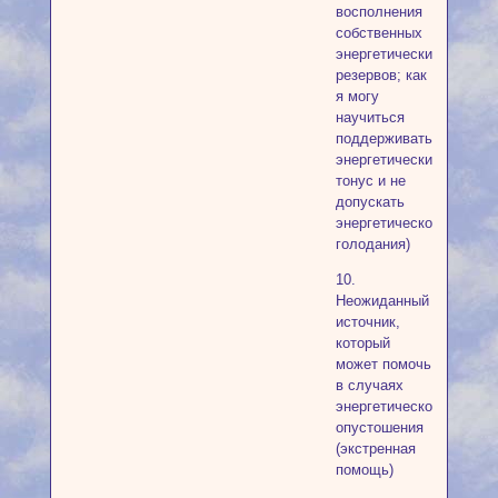
восполнения
собственных
энергетических
резервов; как
я могу
научиться
поддерживать
энергетический
тонус и не
допускать
энергетического
голодания)
10.
Неожиданный
источник,
который
может помочь
в случаях
энергетического
опустошения
(экстренная
помощь)