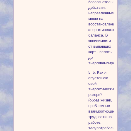
бессознательные
действия,
направленные
мною на
восстановление
энергетического
баланса. В
зависимости
от выпавших
карт - вплоть
до
энерговампиризма)
5, 6. Как я
опустошаю
свой
энергетический
резерв?
(образ жизни,
проблемные
взаимоотношения,
трудности на
работе,
злоупотребления,