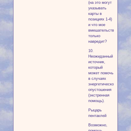
(на это могут
указывать
карты в
позициях 1-4)
и что мое
вмешательство
только
навредит?
10.
Неожиданный
источник,
который
может помочь
в случаях
энергетического
опустошения
(экстренная
помощь).
Рыцарь
пентаклей
Возможно,
помощь