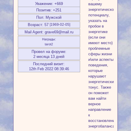
Уважение:
+669
вашему
энергетическому
Позитив:
+251
потенциалу,
Пол:
Мужской
указать на
Возраст:
57
[1969-02-05]
пробои в
энергетике
Mail Agent:
grave69@mail.ru
(если они
Награды:
имеют место)
tarot2
проблемные
Провел на форуме:
сферы жизни
2 месяца 13 дней
и\или аспекты
Последний визит:
поведения,
12th Feb 2022 08:39:46
которые
нарушают
энергетический
тонус. Также
он поможет
вам найти
верное
направление
к
восстановлению
энергобаланса