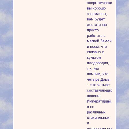
энергетически,
вы хорошо
заземлены,
вам будет
достаточно
просто
работать с
магией Земли
и всем, что
связано с
культом
плодородия,
т.к. мы
помним, что
четыре Дамы
- это четыре
составляющих
аспекта
Императирцы,
в ее
различных
стихиальных
и
потенциальных