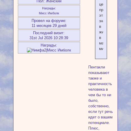
Пол:
Женский
целью
Награды:
применить
Мисс Имболк
эти
Провел на форуме:
знания
11 месяцев 29 дней
в
жизни,
Последний визит:
в
31st Jul 2026 10:28:39
материальном
Награды:
мире.
Пентакли
показывают
также и
практичность
человека в
чем бы то ни
было,
собственно,
если тут речь
идет о вашем
потенциале.
Плюс,