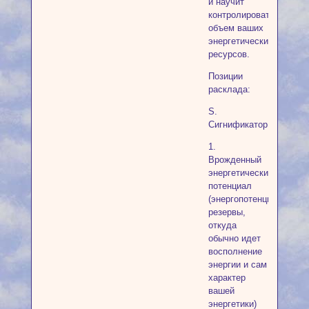
и научит
контролировать
объем ваших
энергетических
ресурсов.
Позиции
расклада:
S.
Сигнификатор
1.
Врожденный
энергетический
потенциал
(энергопотенциал,
резервы,
откуда
обычно идет
восполнение
энергии и сам
характер
вашей
энергетики)