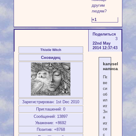
другим
людям?
+1
Поделиться
3
22nd May
2014 12:37:43
Thistle Witch
Сновидец
karusel
написал(а):
Пентакли
ведь
символизируют
обучение
или
Зарегистрирован
: 1st Dec 2010
изучение?
Приглашений:
0
Значит,
Сообщений:
13897
я
Уважение:
+8692
изучаю
себя
Позитив:
+8768
с