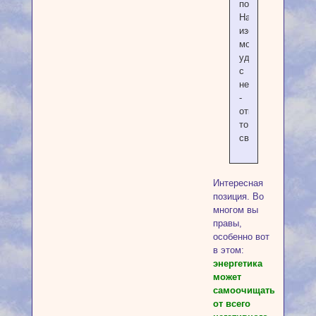
понять.
На
изображении
молния
ударяет
с
неба
-
откуда-
то
свыше?
Интересная
позиция. Во
многом вы
правы,
особенно вот
в этом:
энергетика
может
самоочищаться
от всего