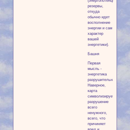
(энергопотенциал,
резервы,
откуда
обычно идет
восполнение
энергии и сам
характер
вашей
энергетики).
Башня
Первая
мысль -
энергетика
разрушительная.
Наверное,
карта
символизирует
разрушение
всего
ненужного,
всего, что
причиняет
вред и