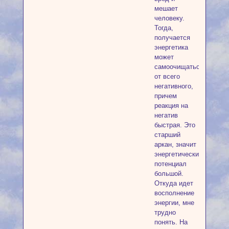
мешает
человеку.
Тогда,
получается
энергетика
может
самоочищаться
от всего
негативного,
причем
реакция на
негатив
быстрая. Это
старший
аркан, значит
энергетический
потенциал
большой.
Откуда идет
восполнение
энергии, мне
трудно
понять. На