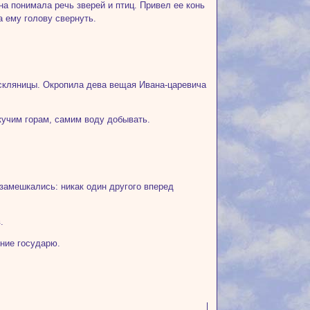
а понимала речь зверей и птиц. Привел ее конь
а ему голову свернуть.
 скляницы. Окропила дева вещая Ивана-царевича
кучим горам, самим воду добывать.
замешкались: никак один другого вперед
.
ение государю.