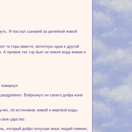
пнуть. И послал сыновей за целебной живой
оят те горы вместе, вплотную одна к другой
я. А промеж тех гор бьет из земли вода живая и
 повернул.
и раздробило. Взбрызнул он своего добра коня
учих, об источниках живой и мертвой воды.
 свое царство.
онь, который добро получше иных людей помнил,