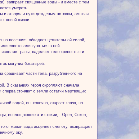
ки), запирает священные воды - и вместе с тем
ается умереть.
овы и отворяли пути дождевым потокам; омывая
 к новой жизни.
енно весенняя, обладает целительной силой,
или советовали купаться в ней.
а исцеляет раны, наделяет тело крепостью и
иток могучих богатырей.
а сращивает части тела, разрубленного на
ой. В сказаниях героя окропляют сначала
ди сперва сгоняют с земли остатки мертвящих
ивой водой, он, конечно, откроет глаза, но
ицы, воплощающие эти стихии, - Орел, Сокол,
того, живая вода исцеляет слепоту, возвращает
нечному оку.