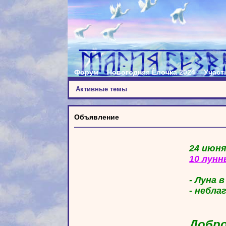
Форум
Новогодняя Ёлочка 2024
Участ
Активные темы
Объявление
24 июня
10 лунн
- Луна 
- небла
Добро