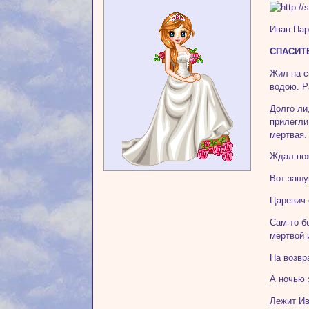
Иван Пар
СПАСИТ
Жил на с
водою. Р
Долго ли
прилегли
мертвая.
Ждал-пож
Вот зашу
Царевич 
Сам-то б
мертвой 
На возвр
А ночью 
Лежит Ив