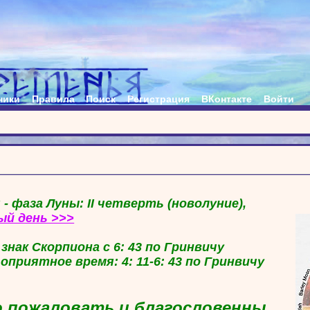
ники
Правила
Поиск
Регистрация
ВКонтакте
Войти
 - фаза Луны: II четверть (новолуние),
ый день >>>
в знак Скорпиона с 6: 43 по Гринвичу
гоприятное время: 4: 11-6: 43 по Гринвичу
 пожаловать и благословенны