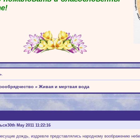
е!
ь
.
арообрядчество
»
Живая и мертвая вода
ться
30th May 2011 11:22:16
несущие дождь, издревле представлялись народному воображению небе