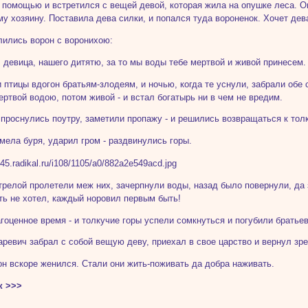
 помощью и встретился с вещей девой, которая жила на опушке леса. Он
му хозяину. Поставила дева силки, и попался туда вороненок. Хочет дев
лились ворон с воронихою:
и, девица, нашего дитятю, за то мы воды тебе мертвой и живой принесем.
 птицы вдогон братьям-злодеям, и ночью, когда те уснули, забрали обе
ертвой водою, потом живой - и встал богатырь ни в чем не вредим.
 проснулись поутру, заметили пропажу - и решились возвращаться к тол
мела буря, ударил гром - раздвинулись горы.
трелой пролетели меж них, зачерпнули воды, назад было повернули, да 
ть не хотел, каждый норовил первым быть!
гоценное время - и толкучие горы успели сомкнуться и погубили братьев
аревич забрал с собой вещую деву, приехал в свое царство и вернул зр
он вскоре женился. Стали они жить-поживать да добра наживать.
к >>>