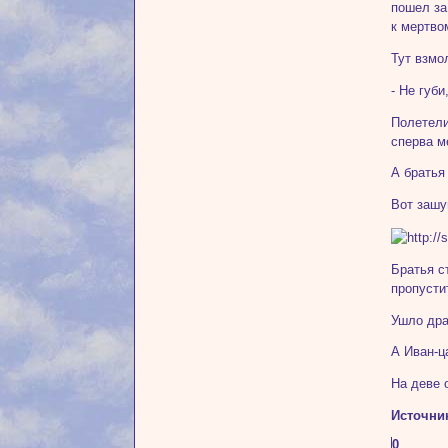
пошел за
к мертво
Тут взмо
- Не губ
Полетели
сперва м
А братья
Вот зашу
Братья с
пропусти
Ушло дра
А Иван-ц
На деве 
Источни
0