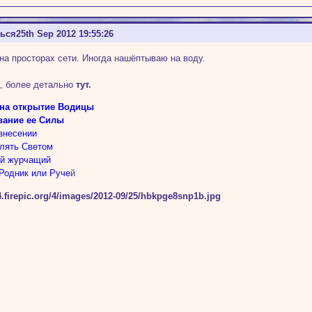
ться
25th Sep 2012 19:55:26
на просторах сети. Иногда нашёптываю на воду.
, более детально
тут.
 на открытие Водицы
вание ее Силы
знесении
лять Светом
ый журчащий
Родник или Руче
й