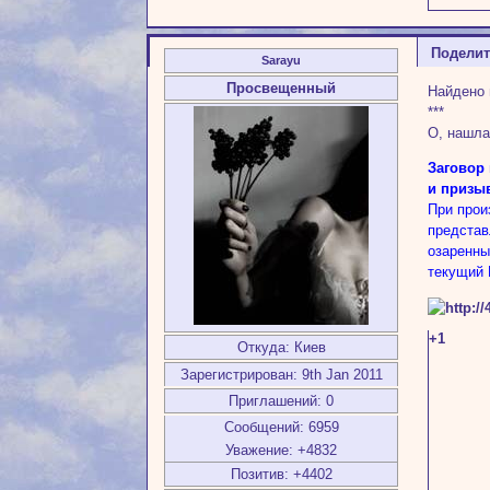
Подели
Sarayu
Просвещенный
Найдено 
***
О, нашла
Заговор
и призы
При прои
представ
озаренн
текущий 
+1
Откуда:
Киев
Зарегистрирован
: 9th Jan 2011
Приглашений:
0
Сообщений:
6959
Уважение:
+4832
Позитив:
+4402