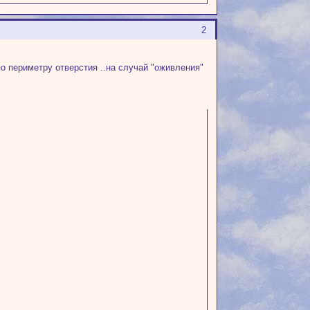
2
по периметру отверстия ..на случай "оживления"