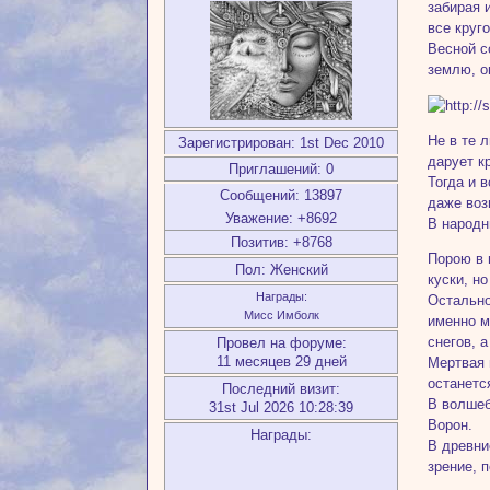
забирая 
все круг
Весной с
землю, о
Не в те 
Зарегистрирован
: 1st Dec 2010
дарует к
Приглашений:
0
Тогда и 
Сообщений:
13897
даже воз
Уважение:
+8692
В народн
Позитив:
+8768
Порою в 
Пол:
Женский
куски, н
Награды:
Остально
Мисс Имболк
именно м
снегов, 
Провел на форуме:
11 месяцев 29 дней
Мертвая 
останетс
Последний визит:
В волшеб
31st Jul 2026 10:28:39
Ворон.
Награды:
В древни
зрение, 