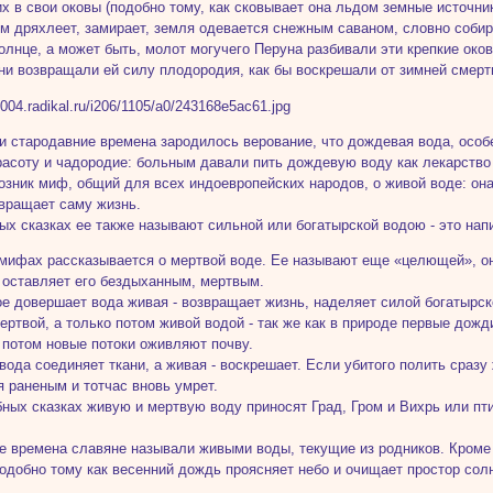
их в свои оковы (подобно тому, как сковывает она льдом земные источни
ом дряхлеет, замирает, земля одевается снежным саваном, словно собир
олнце, а может быть, молот могучего Перуна разбивали эти крепкие ок
ни возвращали ей силу плодородия, как бы воскрешали от зимней смерти
ли стародавние времена зародилось верование, что дождевая вода, особ
расоту и чадородие: больным давали пить дождевую воду как лекарство 
возник миф, общий для всех индоевропейских народов, о живой воде: он
вращает саму жизнь.
ых сказках ее также называют сильной или богатырской водою - это нап
мифах рассказывается о мертвой воде. Ее называют еще «целющей», он
о оставляет его бездыханным, мертвым.
е довершает вода живая - возвращает жизнь, наделяет силой богатырск
ертвой, а только потом живой водой - так же как в природе первые дож
а потом новые потоки оживляют почву.
вода соединяет ткани, а живая - воскрешает. Если убитого полить сразу ж
я раненым и тотчас вновь умрет.
ных сказках живую и мертвую воду приносят Град, Гром и Вихрь или пт
е времена славяне называли живыми воды, текущие из родников. Кроме 
подобно тому как весенний дождь проясняет небо и очищает простор сол