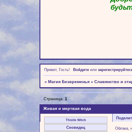
будьт
Привет, Гость!
Войдите
или
зарегистрируйтес
»
Магия Безвременья
»
Славянство и ст
Страница:
1
Живая и мертвая вода
Подели
Thistle Witch
Сновидец
Облака, 