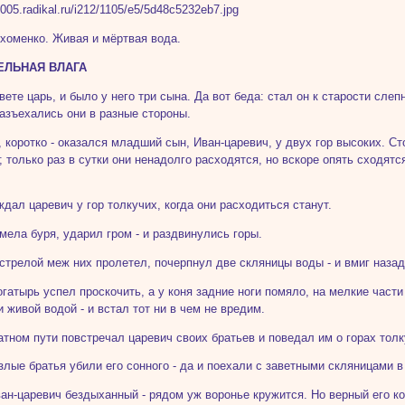
хоменко. Живая и мёртвая вода.
ЕЛЬНАЯ ВЛАГА
вете царь, и было у него три сына. Да вот беда: стал он к старости сле
азъехались они в разные стороны.
, коротко - оказался младший сын, Иван-царевич, у двух гор высоких. Ст
; только раз в сутки они ненадолго расходятся, но вскоре опять сходятс
дал царевич у гор толкучих, когда они расходиться станут.
мела буря, ударил гром - и раздвинулись горы.
стрелой меж них пролетел, почерпнул две скляницы воды - и вмиг назад
огатырь успел проскочить, а у коня задние ноги помяло, на мелкие част
и живой водой - и встал тот ни в чем не вредим.
атном пути повстречал царевич своих братьев и поведал им о горах толк
злые братья убили его сонного - да и поехали с заветными скляницами в
ан-царевич бездыханный - рядом уж воронье кружится. Но верный его к