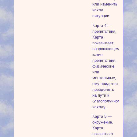
или изменить
исход
ситуации.
Карта 4 —
препятствия.
Карта
показывает
вопрошающему,
какие
препятствия,
физические
или
ментальные,
ему придется
преодолеть
на пути к
благополучному
исходу.
Карта 5 —
окружение.
Карта
показывает