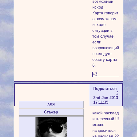
возможный
исход.
Карта говорит
о возможном
исходе
ситуации в
том случае,
если
вопрошающий
последует
совету карты
6.
+3
Поделиться
2
2nd Jan 2013
17:11:35
АЛЯ
Стажер
какой расклад
интересный !!!
можно
напроситься
на расклад ??