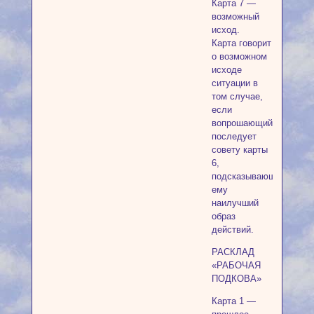
Карта 7 —
возможный
исход.
Карта говорит
о возможном
исходе
ситуации в
том случае,
если
вопрошающий
последует
совету карты
6,
подсказывающей
ему
наилучший
образ
действий.
РАСКЛАД
«РАБОЧАЯ
ПОДКОВА»
Карта 1 —