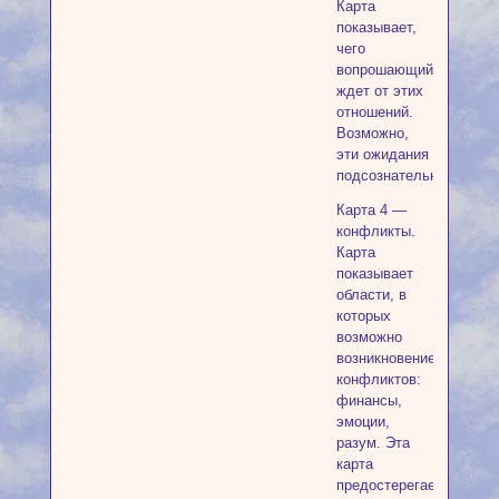
Карта
показывает,
чего
вопрошающий
ждет от этих
отношений.
Возможно,
эти ожидания
подсознательны.
Карта 4 —
конфликты.
Карта
показывает
области, в
которых
возможно
возникновение
конфликтов:
финансы,
эмоции,
разум. Эта
карта
предостерегает