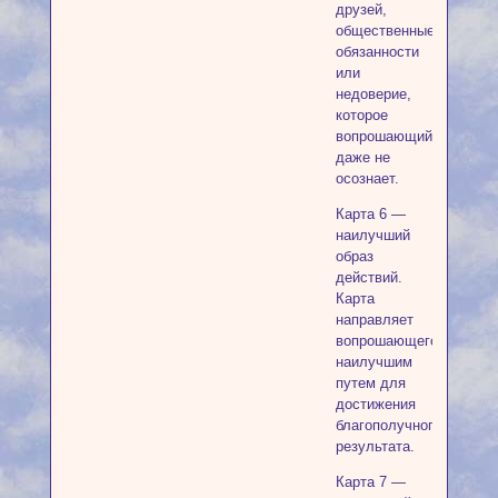
друзей,
общественные
обязанности
или
недоверие,
которое
вопрошающий
даже не
осознает.
Карта 6 —
наилучший
образ
действий.
Карта
направляет
вопрошающего
наилучшим
путем для
достижения
благополучного
результата.
Карта 7 —