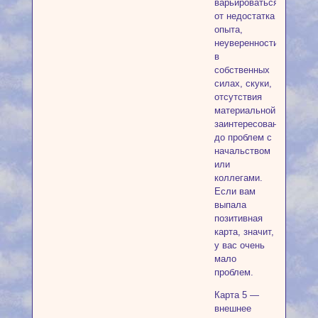
варьироваться
от недостатка
опыта,
неуверенности
в
собственных
силах, скуки,
отсутствия
материальной
заинтересованности
до проблем с
начальством
или
коллегами.
Если вам
выпала
позитивная
карта, значит,
у вас очень
мало
проблем.
Карта 5 —
внешнее