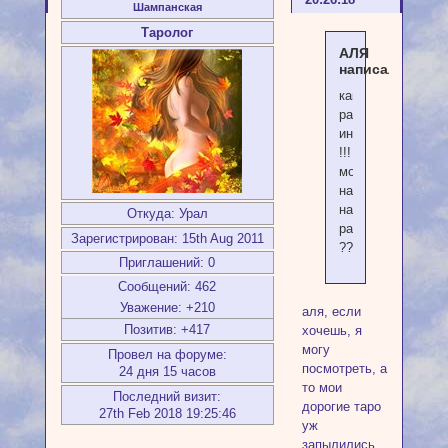
Шампанская
Таролог
АЛЯ
написал(а):
какой
расклад
интересный
!!!
можно
напроситься
на
Откуда:
Урал
расклад
Зарегистрирован
: 15th Aug 2011
??
Приглашений:
0
Сообщений:
462
Уважение:
+210
аля, если
Позитив:
+417
хочешь, я
могу
Провел на форуме:
посмотреть, а
24 дня 15 часов
то мои
Последний визит:
дорогие таро
27th Feb 2018 19:25:46
уж
запылились