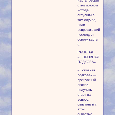
Карта говорит
о возможном
исходе
ситуации в
том случае,
если
вопрошающий
последует
совету карты
6.
РАСКЛАД
«ЛЮБОВНАЯ
ПОДКОВА»
«Любовная
подкова» —
прекрасный
способ
получить
ответ на
вопрос,
связанный с
этой
областью