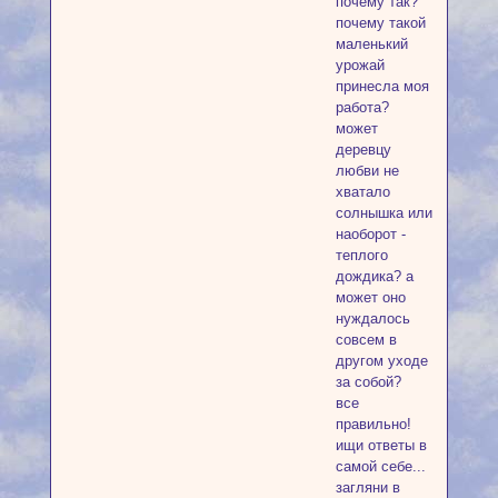
почему так?
почему такой
маленький
урожай
принесла моя
работа?
может
деревцу
любви не
хватало
солнышка или
наоборот -
теплого
дождика? а
может оно
нуждалось
совсем в
другом уходе
за собой?
все
правильно!
ищи ответы в
самой себе...
загляни в