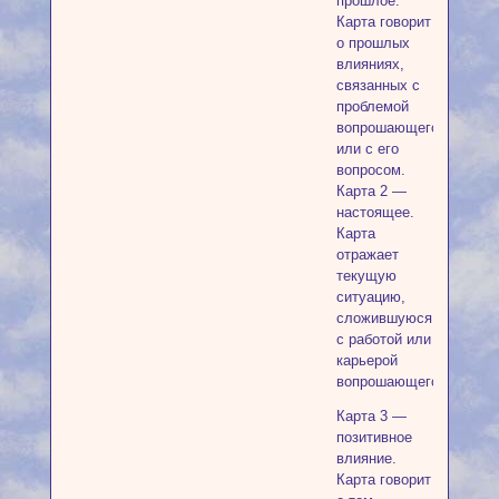
прошлое.
Карта говорит
о прошлых
влияниях,
связанных с
проблемой
вопрошающего
или с его
вопросом.
Карта 2 —
настоящее.
Карта
отражает
текущую
ситуацию,
сложившуюся
с работой или
карьерой
вопрошающего.
Карта 3 —
позитивное
влияние.
Карта говорит