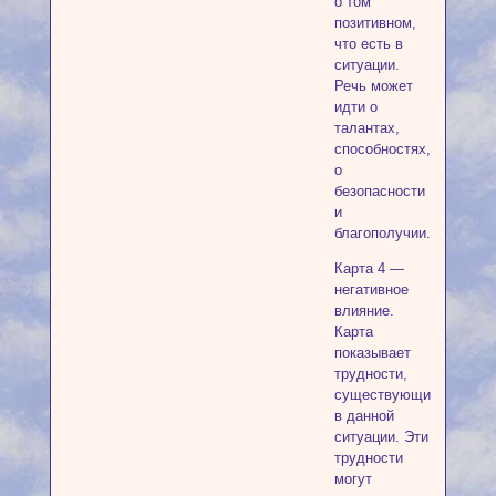
о том
позитивном,
что есть в
ситуации.
Речь может
идти о
талантах,
способностях,
о
безопасности
и
благополучии.
Карта 4 —
негативное
влияние.
Карта
показывает
трудности,
существующие
в данной
ситуации. Эти
трудности
могут