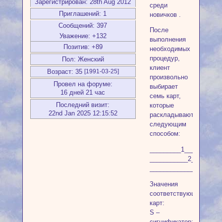
Зарегистрирован
: 28th Aug 2012
среди
Приглашений:
1
новичков .
Сообщений:
397
После
Уважение:
+132
выполнения
Позитив:
+89
необходимых
процедур,
Пол:
Женский
клиент
Возраст:
35
[1991-03-25]
произвольно
Провел на форуме:
выбирает
16 дней 21 час
семь карт,
Последний визит:
которые
22nd Jan 2025 12:15:52
раскладываются
следующим
способом:
_________1______S___
___________2________
_____________3__4__5
Значения
соответствующих
карт:
S –
сигнификатор;