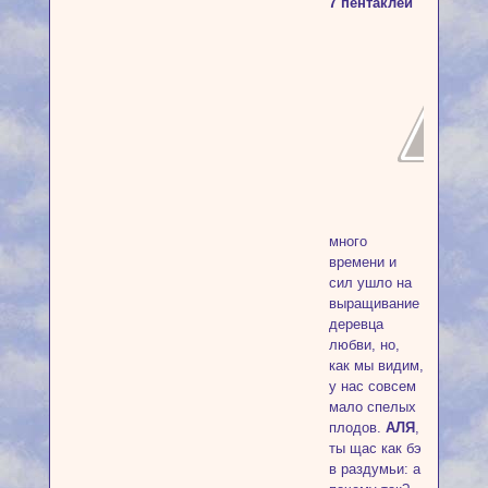
7 пентаклей
много
времени и
сил ушло на
выращивание
деревца
любви, но,
как мы видим,
у нас совсем
мало спелых
плодов.
АЛЯ
,
ты щас как бэ
в раздумьи: а