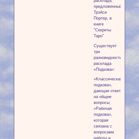
расклада,
предложенный
Трэйси
Портер, в
книге
"Секреты
Таро"
Существует
три
разновидности
расклада
«Подкова»:
«Классическая
подкова»,
дающая ответ
на общие
вопросы;
«Рабочая
подкова»,
которая
связана с
вопросами
работы и