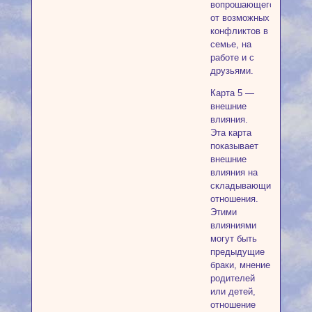
вопрошающего
от возможных
конфликтов в
семье, на
работе и с
друзьями.
Карта 5 —
внешние
влияния.
Эта карта
показывает
внешние
влияния на
складывающиеся
отношения.
Этими
влияниями
могут быть
предыдущие
браки, мнение
родителей
или детей,
отношение