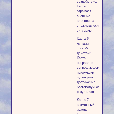
воздействие.
Карта
отражает
внешние
влияния на
сложившуюся
ситуацию.
Карта 6 —
лучший
способ
действий.
Карта
направляет
вопрошающего
наилучшим
путем для
достижения
благополучного
результата.
Карта 7 —
возможный
исход.