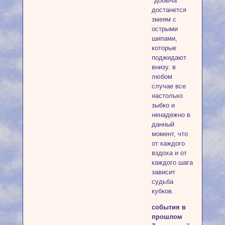
"добыча"
достанется
змеям с
острыми
шипами,
которые
поджидают
внизу. в
любом
случае все
настолько
зыбко и
ненадежно в
данный
момент, что
от каждого
вздоха и от
каждого шага
зависит
судьба
кубков.
события в
прошлом