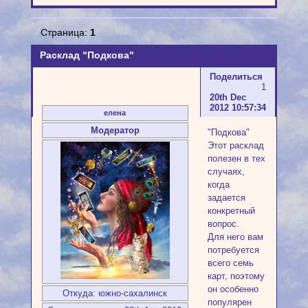
Страница:
1
Расклад "Подкова"
Поделиться
1
20th Dec
2012 10:57:34
елена
Модератор
"Подкова"
Этот расклад
полезен в тех
случаях,
когда
задается
конкретный
вопрос.
Для него вам
потребуется
всего семь
карт, поэтому
он особенно
Откуда:
южно-сахалинск
популярен