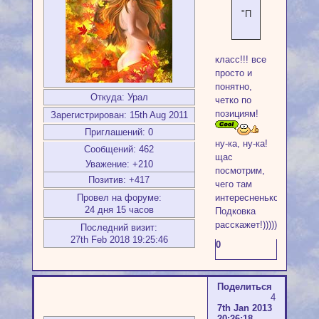
"Подкова"
класс!!! все
просто и
понятно,
Откуда:
Урал
четко по
позициям!
Зарегистрирован
: 15th Aug 2011
Приглашений:
0
ну-ка, ну-ка!
Сообщений:
462
щас
Уважение:
+210
посмотрим,
Позитив:
+417
чего там
интересненького
Провел на форуме:
24 дня 15 часов
Подковка
расскажет!))))))))
Последний визит:
27th Feb 2018 19:25:46
0
Поделиться
4
7th Jan 2013
20:26:18