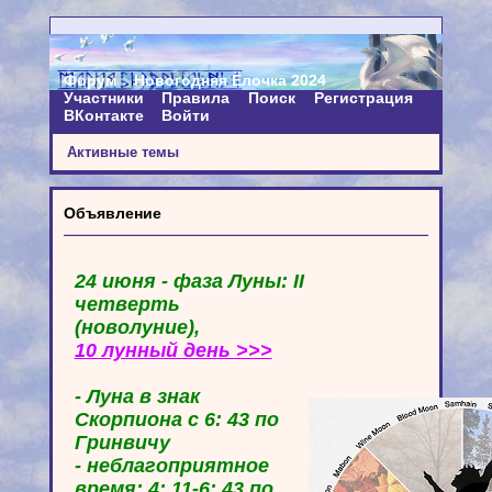
Форум
Новогодняя Ёлочка 2024
Участники
Правила
Поиск
Регистрация
ВКонтакте
Войти
Активные темы
Объявление
24 июня - фаза Луны: II
четверть
(новолуние),
10 лунный день >>>
- Луна в знак
Скорпиона с 6: 43 по
Гринвичу
- неблагоприятное
время: 4: 11-6: 43 по