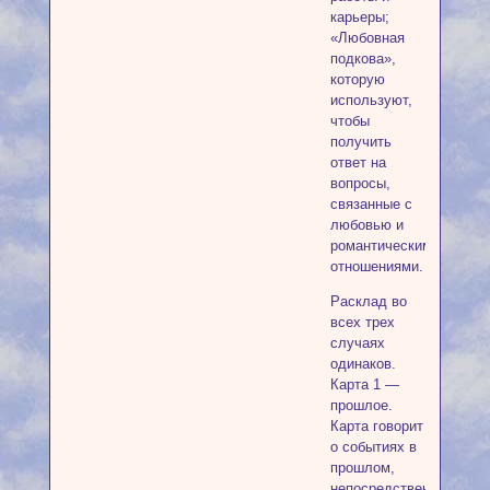
карьеры;
«Любовная
подкова»,
которую
используют,
чтобы
получить
ответ на
вопросы,
связанные с
любовью и
романтическими
отношениями.
Расклад во
всех трех
случаях
одинаков.
Карта 1 —
прошлое.
Карта говорит
о событиях в
прошлом,
непосредственно