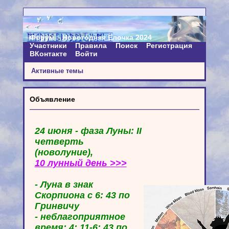
Форум
Новогодняя Ёлочка 2024
Участники
Правила
Поиск
Регистрация
ВКонтакте
Войти
Активные темы
Объявление
24 июня - фаза Луны: II
четверть
(новолуние),
10 лунный день >>>
- Луна в знак
Скорпиона с 6: 43 по
Гринвичу
- неблагоприятное
время: 4: 11-6: 43 по