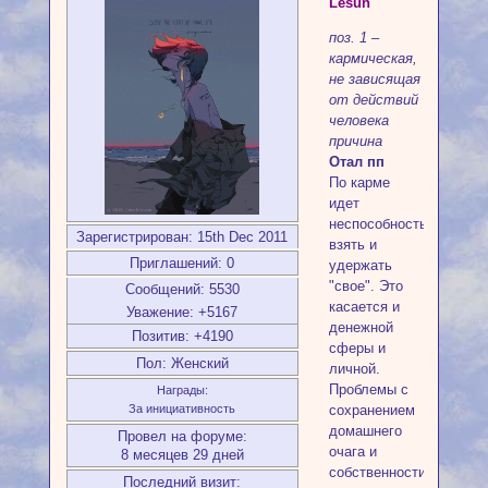
Lesun
поз. 1 –
кармическая,
не зависящая
от действий
человека
причина
Отал пп
По карме
идет
неспособность
Зарегистрирован
: 15th Dec 2011
взять и
Приглашений:
0
удержать
"свое". Это
Сообщений:
5530
касается и
Уважение:
+5167
денежной
Позитив:
+4190
сферы и
Пол:
Женский
личной.
Проблемы с
Награды:
сохранением
За инициативность
домашнего
Провел на форуме:
очага и
8 месяцев 29 дней
собственности.
Последний визит: