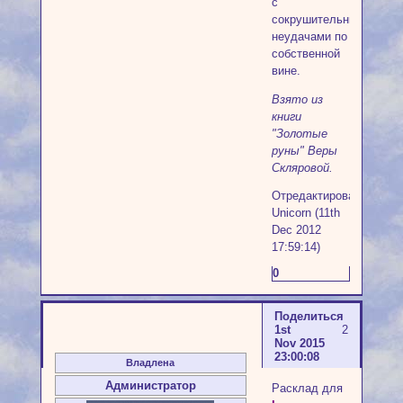
с
сокрушительными
неудачами по
собственной
вине.
Взято из
книги
"Золотые
руны" Веры
Скляровой.
Отредактировано
Unicorn (11th
Dec 2012
17:59:14)
0
Поделиться
1st
2
Nov 2015
23:00:08
Владлена
Администратор
Расклад для