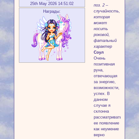
25th May 2026 14:51:02
поз. 2 –
случайность,
Награды:
которая
может
носить
роковой,
фатальный
характер
Соул
Очень
позитивная
руна,
отвечающая
за энергию,
возможности,
успех. В
данном
случае я
склонна
рассматривать
ее появление
как неумение
верно