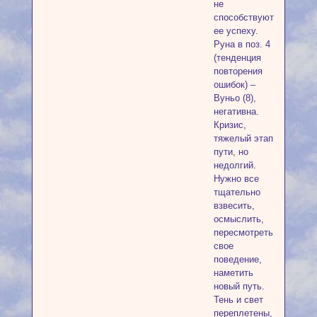
не
способствуют
ее успеху.
Руна в поз. 4
(тенденция
повторения
ошибок) –
Вуньо (8),
негативна.
Кризис,
тяжелый этап
пути, но
недолгий.
Нужно все
тщательно
взвесить,
осмыслить,
пересмотреть
свое
поведение,
наметить
новый путь.
Тень и свет
переплетены,