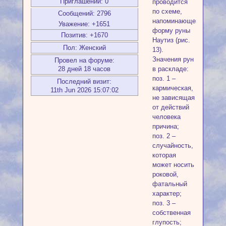
Приглашений:
0
проводится
по схеме,
Сообщений:
2796
напоминающей
Уважение:
+1651
форму руны
Позитив:
+1670
Наутиз (рис.
Пол:
Женский
13).
Значения рун
Провел на форуме:
28 дней 18 часов
в раскладе:
поз. 1 –
Последний визит:
кармическая,
11th Jun 2026 15:07:02
не зависящая
от действий
человека
причина;
поз. 2 –
случайность,
которая
может носить
роковой,
фатальный
характер;
поз. 3 –
собственная
глупость;