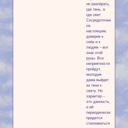
не разобрать,
где тень, а
где свет.
Сосредоточение
на
настоящем,
доверие к
себе и к
людям – вот
знак этой
руны. Все
неприятности
пройдут,
молодая
дама выйдет
из тени к
свету. Но
характер –
это данность,
и ей
периодически
придется
сталкиваться