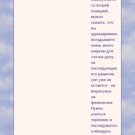
со второй
позицией,
можно
сказать, что
вы
единовременно
вкладываете
очень много
энергии для
толчка делу,
на
последующее
его развитие
сил уже не
остается - ни
моральных,
ни
физических.
Нужно
учиться
терпению и
последовательности,
соблюдать