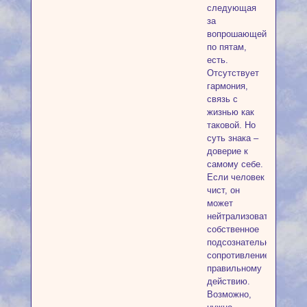
следующая
за
вопрошающей
по пятам,
есть.
Отсутствует
гармония,
связь с
жизнью как
таковой. Но
суть знака –
доверие к
самому себе.
Если человек
чист, он
может
нейтрализовать
собственное
подсознательное
сопротивление
правильному
действию.
Возможно,