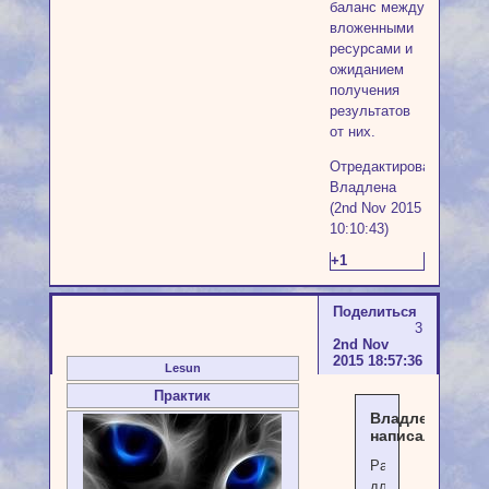
баланс между
вложенными
ресурсами и
ожиданием
получения
результатов
от них.
Отредактировано
Владлена
(2nd Nov 2015
10:10:43)
+1
Поделиться
3
2nd Nov
2015 18:57:36
Lesun
Практик
Владлена
написал(а):
Расклад
для