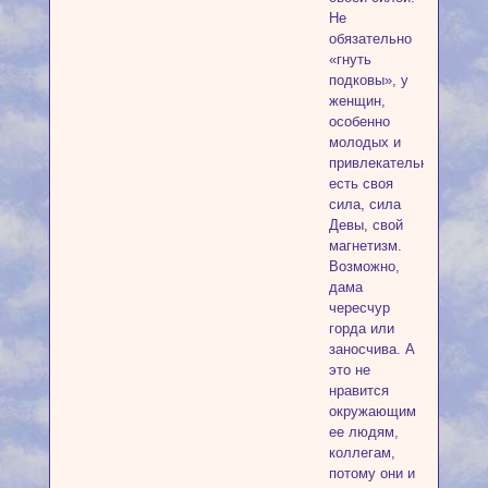
Не
обязательно
«гнуть
подковы», у
женщин,
особенно
молодых и
привлекательных,
есть своя
сила, сила
Девы, свой
магнетизм.
Возможно,
дама
чересчур
горда или
заносчива. А
это не
нравится
окружающим
ее людям,
коллегам,
потому они и