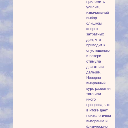
приложить
усилия,
изначальный
выбор
слишком
энерго-
затратных
дел, что
приводит к
опустошению
и потери
стимула
двигаться
дальше.
Неверно
выбранный
курс развития
того или
иного
процесса, что
в итоге дает
психологическое
выгорание и
физическую