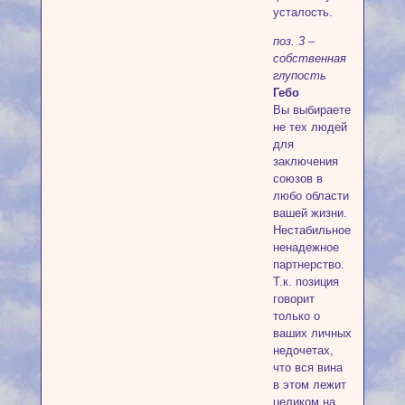
усталость.
поз. 3 –
собственная
глупость
Гебо
Вы выбираете
не тех людей
для
заключения
союзов в
любо области
вашей жизни.
Нестабильное,
ненадежное
партнерство.
Т.к. позиция
говорит
только о
ваших личных
недочетах,
что вся вина
в этом лежит
целиком на