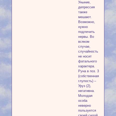
Уныние,
депрессия
также
мешают.
Возможно,
нужно
подлечить
нервы. Во
всяком
случае,
случайность
не носит
фатального
характера.
Руна в поз. 3
(собственная
глупость) –
Уруз (2),
негативна.
Молодая
особа
неверно
пользуется
своей силой.