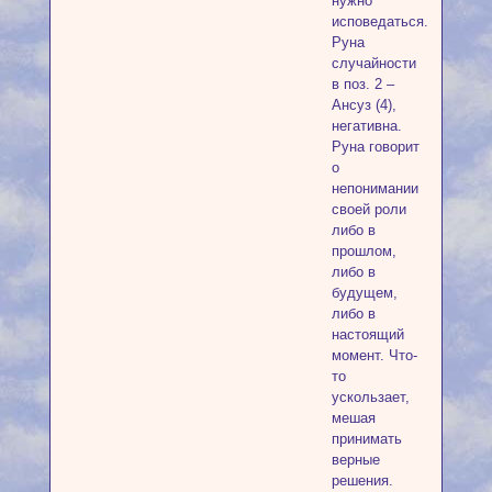
нужно
исповедаться.
Руна
случайности
в поз. 2 –
Ансуз (4),
негативна.
Руна говорит
о
непонимании
своей роли
либо в
прошлом,
либо в
будущем,
либо в
настоящий
момент. Что-
то
ускользает,
мешая
принимать
верные
решения.