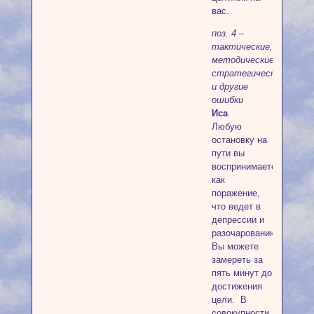
вас.
поз. 4 –
тактические,
методические,
стратегические
и другие
ошибки
Иса
Любую
остановку на
пути вы
воспринимаете
как
поражение,
что ведет в
депрессии и
разочарованию.
Вы можете
замереть за
пять минут до
достижения
цели. В
совокупности