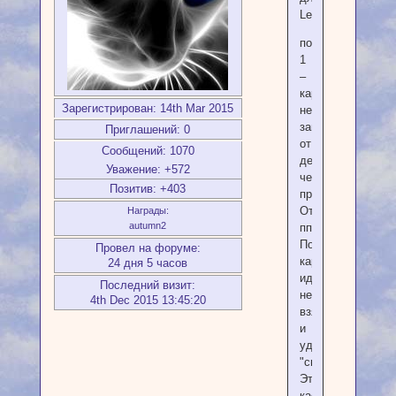
Lesun
поз.
1
–
кармическая,
Зарегистрирован
: 14th Mar 2015
не
зависящая
Приглашений:
0
от
Сообщений:
1070
действий
Уважение:
+572
человека
Позитив:
+403
причина
Отал
Награды:
autumn2
пп
По
Провел на форуме:
карме
24 дня 5 часов
идет
Последний визит:
неспособность
4th Dec 2015 13:45:20
взять
и
удержать
"свое".
Это
касается