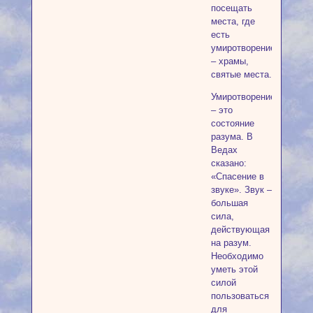
посещать
места, где
есть
умиротворение
– храмы,
святые места.
Умиротворение
– это
состояние
разума. В
Ведах
сказано:
«Спасение в
звуке». Звук –
большая
сила,
действующая
на разум.
Необходимо
уметь этой
силой
пользоваться
для