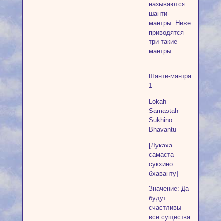
называются
шанти-
мантры. Ниже
приводятся
три такие
мантры.
Шанти-мантра
1
Lokah
Samastah
Sukhino
Bhavantu
[Лукаха
самаста
сукхино
бхаванту]
Значение: Да
будут
счастливы
все существа