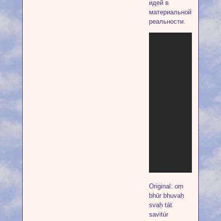
идей в
материальной
реальности.
Original: oṃ
bhūr bhuvaḥ
svaḥ tát
savitúr