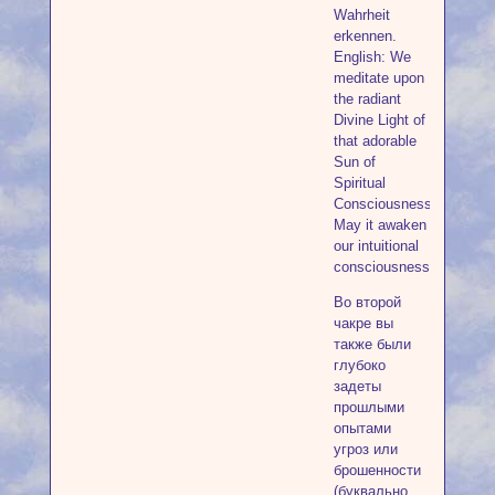
Wahrheit
erkennen.
English: We
meditate upon
the radiant
Divine Light of
that adorable
Sun of
Spiritual
Consciousness;
May it awaken
our intuitional
consciousness.
Во второй
чакре вы
также были
глубоко
задеты
прошлыми
опытами
угроз или
брошенности
(буквально