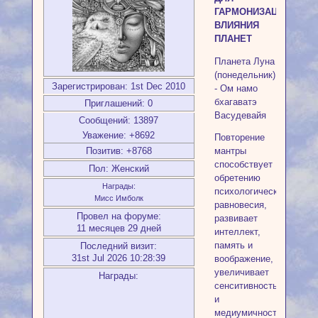
ГАРМОНИЗАЦИИ
ВЛИЯНИЯ
ПЛАНЕТ
Планета Луна
(понедельник)
Зарегистрирован
: 1st Dec 2010
- Ом намо
бхагаватэ
Приглашений:
0
Васудевайя
Сообщений:
13897
Уважение:
+8692
Повторение
Позитив:
+8768
мантры
способствует
Пол:
Женский
обретению
Награды:
психологического
Мисс Имболк
равновесия,
Провел на форуме:
развивает
11 месяцев 29 дней
интеллект,
память и
Последний визит:
31st Jul 2026 10:28:39
воображение,
увеличивает
Награды:
сенситивность
и
медиумичность,