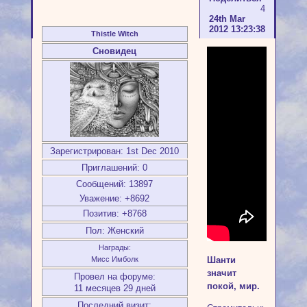
4
24th Mar
2012 13:23:38
Thistle Witch
Сновидец
Зарегистрирован
: 1st Dec 2010
Приглашений:
0
Сообщений:
13897
Уважение:
+8692
Позитив:
+8768
Пол:
Женский
Награды:
Шанти
Мисс Имболк
значит
Провел на форуме:
покой, мир.
11 месяцев 29 дней
Последний визит: