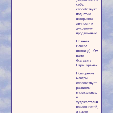
себе,
способствует
поднятию
авторитета
личности и
духовному
продвижению.
Планета
Венера
(пятница) - Ом
намо
бхагаватэ
Парашурамайя
Повторение
мантры
способствует
развитию
музыкальных
и
художественных
наклонностей,
а также