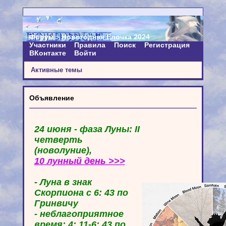
Форум
Новогодняя Ёлочка 2024
Участники
Правила
Поиск
Регистрация
ВКонтакте
Войти
Активные темы
Объявление
24 июня - фаза Луны: II
четверть
(новолуние),
10 лунный день >>>
- Луна в знак
Скорпиона с 6: 43 по
Гринвичу
- неблагоприятное
время: 4: 11-6: 43 по