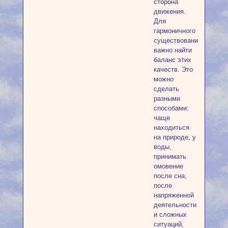
сторона
движения.
Для
гармоничного
существования
важно найти
баланс этих
качеств. Это
можно
сделать
разными
способами:
чаще
находиться
на природе, у
воды,
принимать
омовение
после сна,
после
напряженной
деятельности
и сложных
ситуаций,