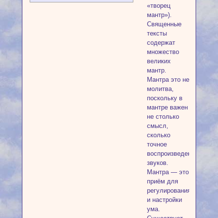
«творец
мантр»).
Священные
тексты
содержат
множество
великих
мантр.
Мантра это не
молитва,
поскольку в
мантре важен
не столько
смысл,
сколько
точное
воспроизведение
звуков.
Мантра — это
приём для
регулирования
и настройки
ума.