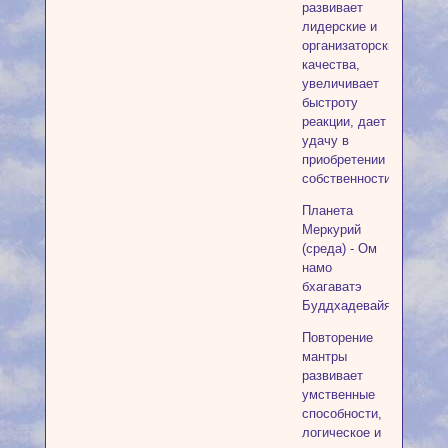
развивает
лидерские и
организаторские
качества,
увеличивает
быстроту
реакции, дает
удачу в
приобретении
собственности.
Планета
Меркурий
(среда) - Ом
намо
бхагаватэ
Буддхадевайя
Повторение
мантры
развивает
умственные
способности,
логическое и