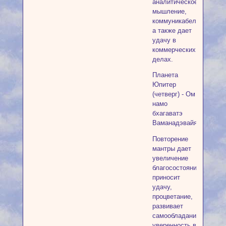
аналитическое
мышление,
коммуникабельность,
а также дает
удачу в
коммерческих
делах.
Планета
Юпитер
(четверг) - Ом
намо
бхагаватэ
Ваманадэвайя
Повторение
мантры дает
увеличение
благосостояния,
приносит
удачу,
процветание,
развивает
самообладание,
уверенность в