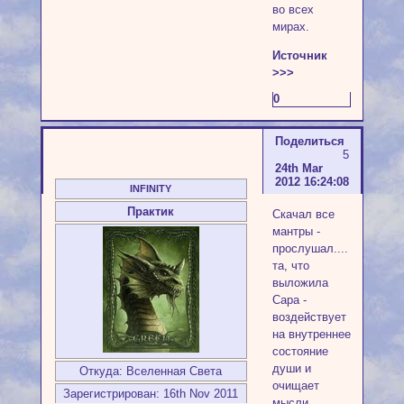
во всех
мирах.
Источник
>>>
0
Поделиться
5
24th Mar
2012 16:24:08
INFINITY
Практик
Скачал все
мантры -
прослушал....
та, что
выложила
Сара -
воздействует
на внутреннее
состояние
души и
Откуда:
Вселенная Света
очищает
Зарегистрирован
: 16th Nov 2011
мысли,