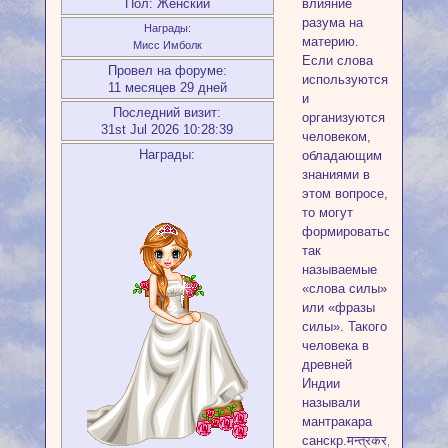
Пол:
Женский
влияние
разума на
Награды:
материю.
Мисс Имболк
Если слова
Провел на форуме:
используются
11 месяцев 29 дней
и
Последний визит:
организуются
31st Jul 2026 10:28:39
человеком,
Награды:
обладающим
знаниями в
этом вопросе,
то могут
формироваться
так
называемые
«слова силы»
или «фразы
силы». Такого
человека в
древней
Индии
называли
мантракара
санскр.मन्त्रकर,