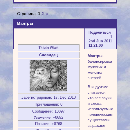
Страница:
1
2
»
Мантры
Поделиться
1
2nd Jun 2011
11:21:00
Thistle Witch
Сновидец
Мантры
-
балансировка
мужских и
женских
энергий.
В индуизме
считается,
Зарегистрирован
: 1st Dec 2010
что все звуки
и слова,
Приглашений:
0
используемые
Сообщений:
13897
человеческими
Уважение:
+8692
существами,
Позитив:
+8768
выражают