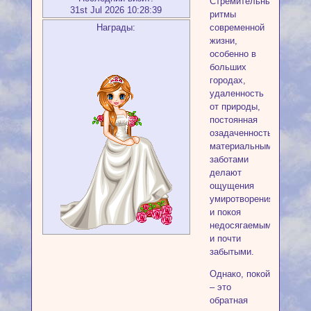
Стремительные
31st Jul 2026 10:28:39
ритмы
современной
Награды:
жизни,
особенно в
больших
городах,
удаленность
от природы,
постоянная
озадаченность
материальными
заботами
делают
ощущения
умиротворения
и покоя
недосягаемыми
и почти
забытыми.
Однако, покой
– это
обратная