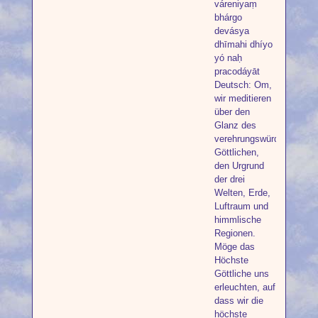
váreniyaṃ
bhárgo
devásya
dhīmahi dhíyo
yó naḥ
pracodáyāt
Deutsch: Om,
wir meditieren
über den
Glanz des
verehrungswürdigen
Göttlichen,
den Urgrund
der drei
Welten, Erde,
Luftraum und
himmlische
Regionen.
Möge das
Höchste
Göttliche uns
erleuchten, auf
dass wir die
höchste