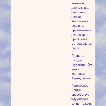
вокальных
данных, дает
счастье в
любви,
увеличивает
обаяние,
привлекательность
личности и
притягивает
материальные
блага.
Планета
Сатурн
(суббота) - Ом
намо
бхагаватэ
Курмадэвайя
Повторение
мантры
способствует
улучшению
концентрации,