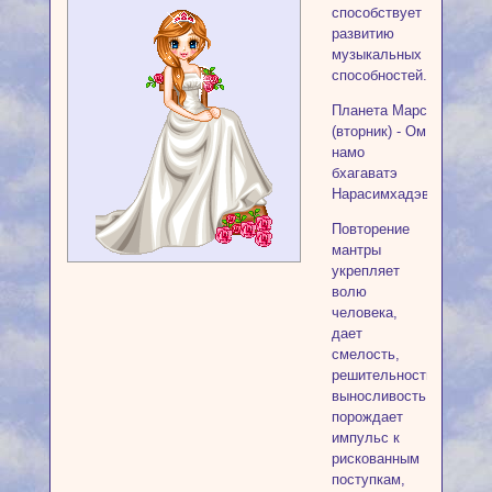
способствует
развитию
музыкальных
способностей.
Планета Марс
(вторник) - Ом
намо
бхагаватэ
Нарасимхадэвайя
Повторение
мантры
укрепляет
волю
человека,
дает
смелость,
решительность,
выносливость,
порождает
импульс к
рискованным
поступкам,