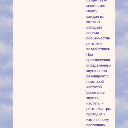
Существует
множество
мантр,
каждая из
которых
обладает
своими
особенностями,
ритмом и
воздействием.
При
произнесении
определённых
звуков тело
резонирует с
некоторой
частотой.
Сочетание
звуков,
частоты и
ритма мантры
приводит к
изменённому
состоянию