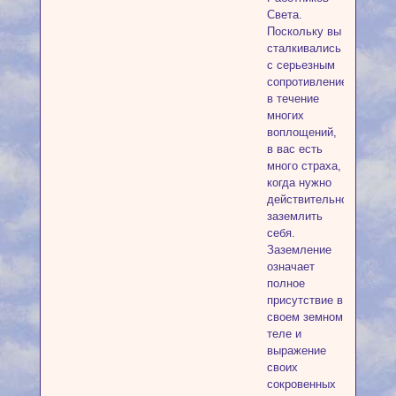
Света.
Поскольку вы
сталкивались
с серьезным
сопротивлением
в течение
многих
воплощений,
в вас есть
много страха,
когда нужно
действительно
заземлить
себя.
Заземление
означает
полное
присутствие в
своем земном
теле и
выражение
своих
сокровенных