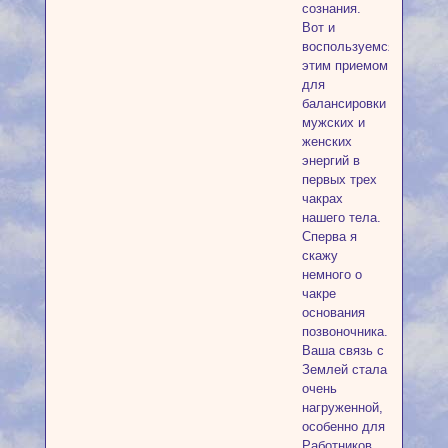
сознания.
Вот и
воспользуемся
этим приемом
для
балансировки
мужских и
женских
энергий в
первых трех
чакрах
нашего тела.
Сперва я
скажу
немного о
чакре
основания
позвоночника.
Ваша связь с
Землей стала
очень
нагруженной,
особенно для
Работников