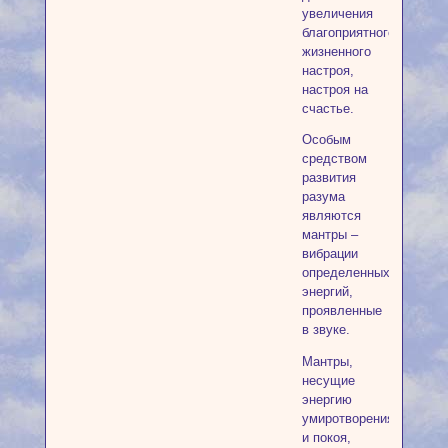
увеличения
благоприятного
жизненного
настроя,
настроя на
счастье.
Особым
средством
развития
разума
являются
мантры –
вибрации
определенных
энергий,
проявленные
в звуке.
Мантры,
несущие
энергию
умиротворения
и покоя,