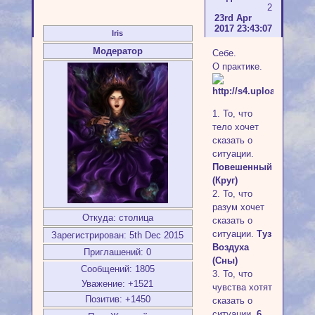
2
23rd Apr
2017 23:43:07
Iris
Модератор
Себе.
О практике.
1. То, что
тело хочет
сказать о
ситуации.
Повешенный
(Круг)
2. То, что
разум хочет
Откуда:
столица
сказать о
ситуации.
Туз
Зарегистрирован
: 5th Dec 2015
Воздуха
Приглашений:
0
(Сны)
Сообщений:
1805
3. То, что
Уважение:
+1521
чувства хотят
Позитив:
+1450
сказать о
ситуации.
6