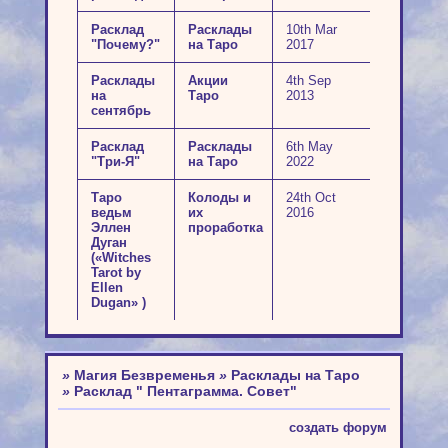
Расклад
Расклады
10th Mar
"Почему?"
на Таро
2017
Расклады
Акции
4th Sep
на
Таро
2013
сентябрь
Расклад
Расклады
6th May
"Три-Я"
на Таро
2022
Таро
Колоды и
24th Oct
ведьм
их
2016
Эллен
проработка
Дуган
(«Witches
Tarot by
Ellen
Dugan» )
»
Магия Безвременья
»
Расклады на Таро
»
Расклад " Пентаграмма. Совет"
создать форум