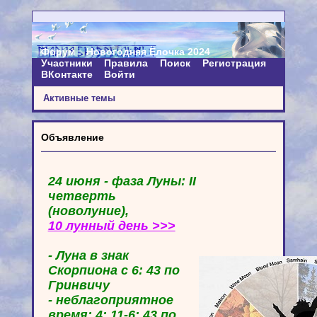
Форум
Новогодняя Ёлочка 2024
Участники
Правила
Поиск
Регистрация
ВКонтакте
Войти
Активные темы
Объявление
24 июня - фаза Луны: II
четверть
(новолуние),
10 лунный день >>>
- Луна в знак
Скорпиона с 6: 43 по
Гринвичу
- неблагоприятное
время: 4: 11-6: 43 по