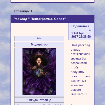
Страница:
1
Расклад " Пентаграмма. Совет"
Поделиться
1
23rd Apr
2017 23:38:50
Iris
Модератор
Этот расклад
в виде
пятиконечной
звезды был
разработан,
чтобы
получить
совет от пяти
различных
аспектов
вашего
Высшего Я.
Откуда:
столица