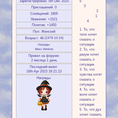
Зарегистрирован
: 5th Dec 2015
5
3
Приглашений:
0
2
Сообщений:
1805
1
Уважение:
+1521
4
Позитив:
+1450
1. То, что
Пол:
Женский
тело хочет
Возраст:
46
[1979-10-24]
сказать о
ситуации.
Награды:
Мисс Имболк
2. То, что
разум хочет
Провел на форуме:
сказать о
2 месяца 1 день
ситуации.
Последний визит:
3. То, что
10th Apr 2023 18:21:13
чувства хотят
Награды:
сказать о
ситуации.
4. То, что
воля хочет
сказать о
ситуации.
5. То, что дух
хочет сказать