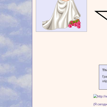
Th
Гр
об
(Я сегод