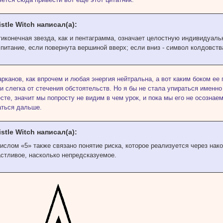
istle Witch написал(а):
тиконечная звезда, как и пентаграмма, означает целостную индивидуаль
питание, если повернута вершиной вверх; если вниз - символ колдовств
арканов, как впрочем и любая энергия нейтральна, а вот каким боком ее
у и слегка от стечения обстоятельств. Но я бы не стала упираться именно
сте, значит мы попросту не видим в чем урок, и пока мы его не осознаем 
аться дальше.
istle Witch написал(а):
ислом «5» также связано понятие риска, которое реализуется через нак
астливое, насколько непредсказуемое.