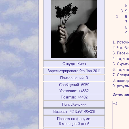
5
3 S 
1 6
7
8
9
1. Источ
2. Что б
3. Перви
4. То, ч
Откуда:
Киев
5. Скрыт
6. То, чт
Зарегистрирован
: 9th Jan 2011
7. След
Приглашений:
0
8. неожи
Сообщений:
6959
9. резуль
Уважение:
+4832
Источни
Позитив:
+4402
+3
Пол:
Женский
Возраст:
42
[1984-05-23]
Провел на форуме:
6 месяцев 0 дней