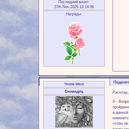
Последний визит:
27th Nov 2025 12:14:06
Награды:
Подели
Thistle Witch
Сновидец
Расклад
S - Вопр
пройденн
в данной
изменитс
чтобы не
также хо