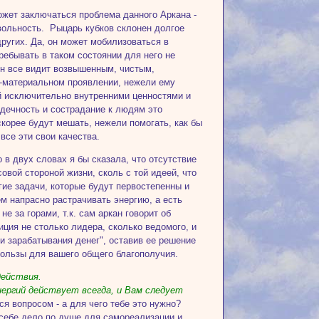
ожет заключаться проблема данного Аркана -
звольность. Рыцарь кубков склонен долгое
ругих. Да, он может мобилизоваться в
ребывать в таком состоянии для него не
 он все видит возвышенным, чистым,
о-материальном проявлении, нежели ему
й исключительно внутренними ценностями и
дечность и сострадание к людям это
скорее будут мешать, нежели помогать, как бы
все эти свои качества.
о в двух словах я бы сказала, что отсутствие
овой стороной жизни, сколь с той идеей, что
ие задачи, которые будут первостепенны и
ем напрасно растрачивать энергию, а есть
 за горами, т.к. сам аркан говорит об
ция не столько лидера, сколько ведомого, и
 и зарабатывания денег", оставив ее решение
пользы для вашего общего благополучия.
действия.
нергий действует всегда, и Вам следует
ся вопросом - а для чего тебе это нужно?
себе дело по душе для самореализации и