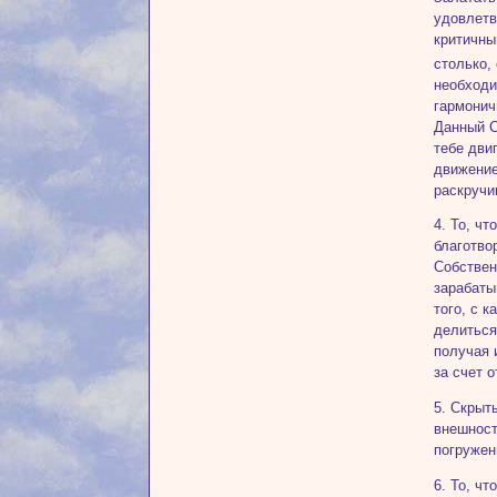
удовлетв
критичны
столько,
необходи
гармонич
Данный С
тебе дви
движение
раскручи
4. То, ч
благотво
Собствен
зарабаты
того, с 
делиться
получая 
за счет 
5. Скрыт
внешност
погружен
6. То, ч