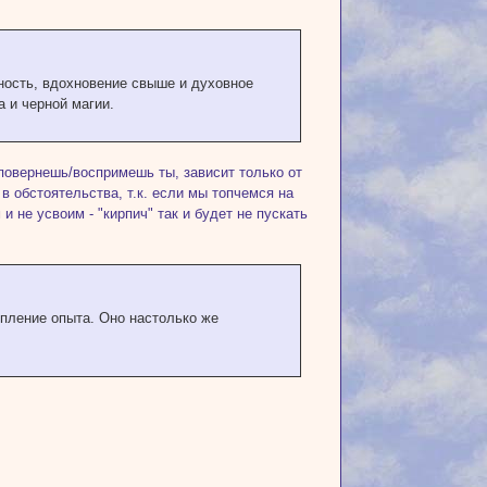
ность, вдохновение свыше и духовное
а и черной магии.
 повернешь/воспримешь ты, зависит только от
 в обстоятельства, т.к. если мы топчемся на
и не усвоим - "кирпич" так и будет не пускать
опление опыта. Оно настолько же