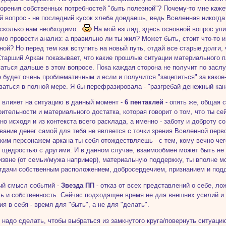
орения собственных потребностей "быть полезной"? Почему-то мне кажет
й вопрос - не последний кусок хлеба доедаешь, ведь Вселенная никогда 
 сколько нам необходимо.
На мой взгляд, здесь основной вопрос упи
мо провести анализ: а правильно ли ты жил? Может быть, стоит что-то 
ной? Но перед тем как вступить на новый путь, отдай все старые долги, 
тарший Аркан показывает, что какие прошлые ситуации материального пл
гаться дальше в этом вопросе. Пока каждая сторона не получит по засл
 будет очень проблематичным и если и получится "зацепиться" за какое-т
ваться в полной мере. Я бы перефразировала - "разгребай денежный кан
то влияет на ситуацию в данный момент -
6 пентаклей
- опять же, общая с
рительности и материального достатка, которая говорит о том, что ты с
но исходя и из контекста всего расклада, а именно - заботу и доброту с
вание денег самой для тебя не является с точки зрения Вселенной перв
каким персонажем аркана ты себя отождествляешь - с тем, кому вечно чего
 щедростью с другими. И в данном случае, взаимообмен может быть не
извне (от семьи/мужа например), материальную поддержку, ты вполне мо
отдачи собственным расположением, добросердечием, признанием и под
ый смысл событий -
Звезда ПП
- отказ от всех представлений о себе, ло
ь и собственность. Сейчас подходящее время не для внешних усилий и 
ия в себя - время для "быть", а не для "делать".
то надо сделать, чтобы выбраться из замкнутого круга/повернуть ситуаци