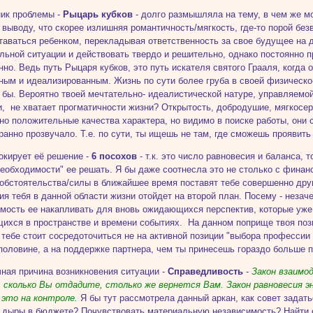
ник проблемы -
Рыцарь кубков
- долго размышляла на тему, в чем же м
 выводу, что скорее излишняя романтичность/мягкость, где-то порой бе
таваться ребенком, перекладывая ответственность за свое будущее на д
льной ситуации и действовать твердо и решительно, однако постоянно п
нно. Ведь путь Рыцаря кубков, это путь искателя святого Грааля, когда
ным и идеализированным. Жизнь по сути более груба в своей физическ
 бы. Вероятно твоей мечтательно- идеалистической натуре, управляемо
, не хватает прогматичности жизни? Открытость, добродушие, мягкосер
но положительные качества характера, но видимо в поиске работы, они 
транно прозвучало. Т.е. по сути, ты ищешь не там, где сможешь проявить 
локирует её решение -
6 посохов
- т.к. это число равновесия и баланса, т
необходимости" ее решать. Я бы даже соотнесла это не столько с финанс
обстоятельства/силы в ближайшее время поставят тебе совершенно друг
ия тебя в данной области жизни отойдет на второй план. Посему - незач
мость ее накапливать для вновь ожидающихся перспектив, которые уже не
ихся в пространстве и времени событиях. На данном поприще твоя пози
 тебе стоит сосредоточиться не на активной позиции "выбора профессии
половине, а на поддержке партнера, чем ты принесешь гораздо больше 
чная причина возникновения ситуации -
Справедливость
-
Закон взаимо
 сколько Вы отдадите, столько же вернется Вам. Закон равновесия э
 это на контроле.
Я бы тут рассмотрела данный аркан, как совет задать
 дыры в бюджете? Почувствовать материальную независимость? Найти 