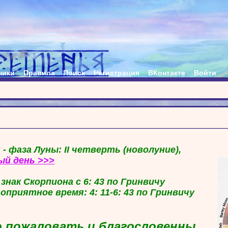
ники
Правила
Поиск
Регистрация
ВКонтакте
Войти
 - фаза Луны: II четверть (новолуние),
ый день >>>
в знак Скорпиона с 6: 43 по Гринвичу
гоприятное время: 4: 11-6: 43 по Гринвичу
 пожаловать и благословенны