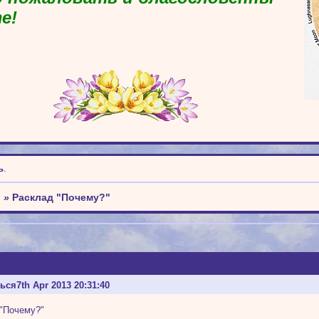
е!
ь
.
о
»
Расклад "Почему?"
ться
7th Apr 2013 20:31:40
"Почему?"