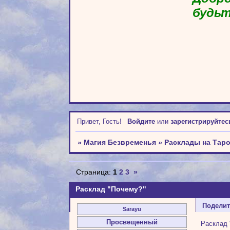
будьт
Привет, Гость!
Войдите
или
зарегистрируйтес
»
Магия Безвременья
»
Расклады на Тар
Страница:
1
2
3
»
Расклад "Почему?"
Подели
Sarayu
Просвещенный
Расклад 