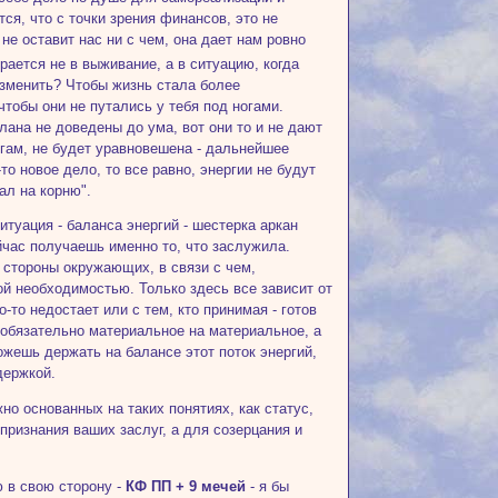
ся, что с точки зрения финансов, это не
не оставит нас ни с чем, она дает нам ровно
рается не в выживание, а в ситуацию, когда
изменить? Чтобы жизнь стала более
чтобы они не путались у тебя под ногами.
ана не доведены до ума, вот они то и не дают
угам, не будет уравновешена - дальнейшее
о новое дело, то все равно, энергии не будут
ал на корню".
итуация - баланса энергий - шестерка аркан
ейчас получаешь именно то, что заслужила.
о стороны окружающих, в связи с чем,
ой необходимостью. Только здесь все зависит от
-то недостает или с тем, кто принимая - готов
 обязательно материальное на материальное, а
жешь держать на балансе этот поток энергий,
держкой.
жно основанных на таких понятиях, как статус,
признания ваших заслуг, а для созерцания и
ю в свою сторону -
КФ ПП + 9 мечей
- я бы