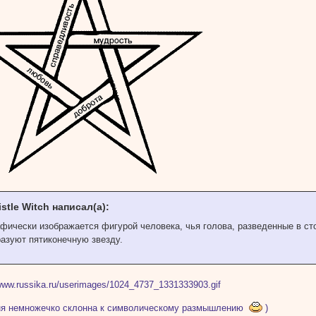
istle Witch написал(а):
афически изображается фигурой человека, чья голова, разведенные в ст
разуют пятиконечную звезду.
ня немножечко склонна к символическому размышлению
)