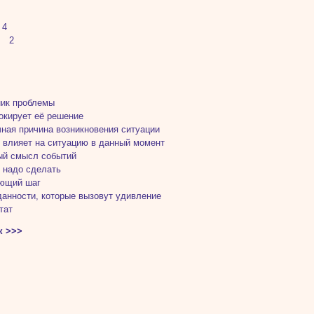
4
 2
ник проблемы
локирует её решение
чная причина возникновения ситуации
то влияет на ситуацию в данный момент
ый смысл событий
о надо сделать
ующий шаг
данности, которые вызовут удивление
тат
к >>>