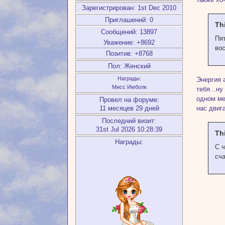
Зарегистрирован
: 1st Dec 2010
Приглашений:
0
Th
Сообщений:
13897
Пя
Уважение:
+8692
вос
Позитив:
+8768
Пол:
Женский
Награды:
Энергия 
Мисс Имболк
тебя...н
одном ме
Провел на форуме:
нас двиг
11 месяцев 29 дней
Последний визит:
31st Jul 2026 10:28:39
Th
Награды:
С ч
сч