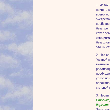
1. Источ
пришла к
время ос
экстрема
свойстве
безупреч
хотелось
эмоциями
безуслов
это ни с
2. Что б
"острой 
внешние 
реализац
необходи
ускоряющ
вероятно
сильной 
3. Перви
Столько,
держать
Залатать