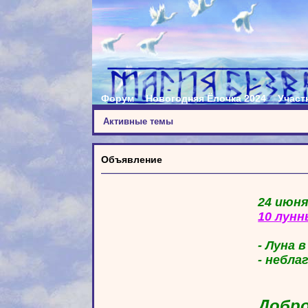
Форум
Новогодняя Ёлочка 2024
Участ
Активные темы
Объявление
24 июня
10 лунн
- Луна 
- небла
Добро