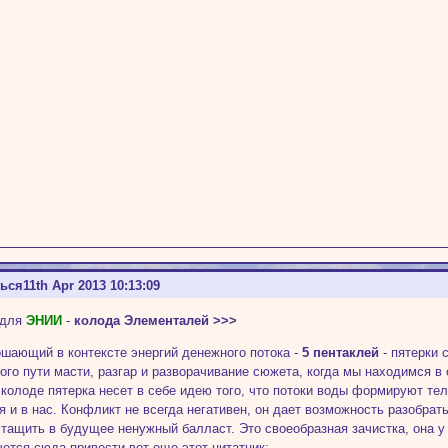
ться
11th Apr 2013 10:13:09
 для
ЭНИИ
-
колода Элементалей >>>
ошающий в контексте энергий денежного потока -
5 пентаклей
- пятерки 
ого пути масти, разгар и разворачивание сюжета, когда мы находимся в
 колоде пятерка несет в себе идею того, что потоки воды формируют те
я и в нас. Конфликт не всегда негативен, он дает возможность разобрать
 тащить в будущее ненужный балласт. Это своеобразная зачистка, она у
чется сюда привести вот еще этот цитатник: