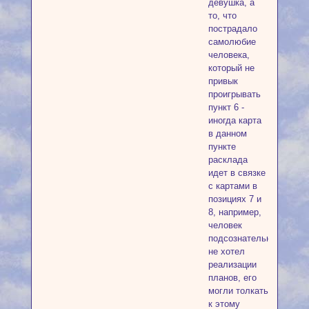
девушка, а
то, что
пострадало
самолюбие
человека,
который не
привык
проигрывать
пункт 6 -
иногда карта
в данном
пункте
расклада
идет в связке
с картами в
позициях 7 и
8, например,
человек
подсознательно
не хотел
реализации
планов, его
могли толкать
к этому