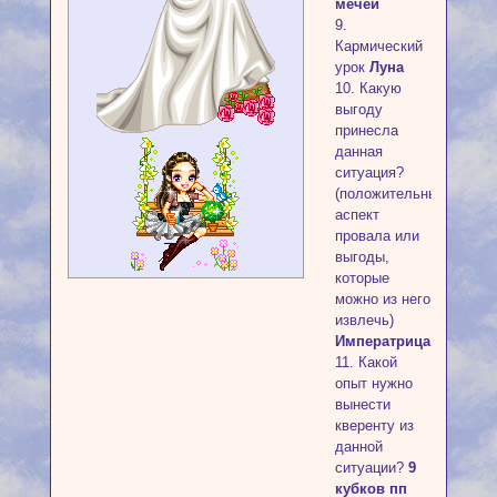
мечей
9.
Кармический
урок
Луна
10. Какую
выгоду
принесла
данная
ситуация?
(положительный
аспект
провала или
выгоды,
которые
можно из него
извлечь)
Императрица
11. Какой
опыт нужно
вынести
кверенту из
данной
ситуации?
9
кубков пп