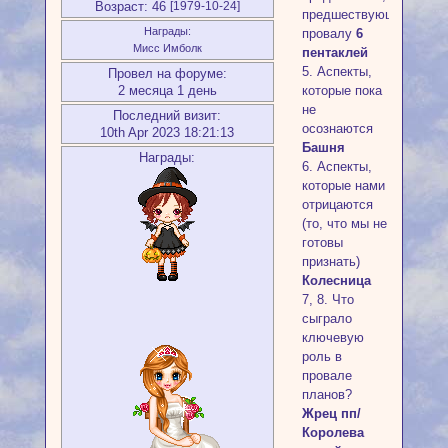
Возраст:
46
[1979-10-24]
предшествующие
Награды:
провалу
6
Мисс Имболк
пентаклей
5. Аспекты,
Провел на форуме:
2 месяца 1 день
которые пока
не
Последний визит:
осознаются
10th Apr 2023 18:21:13
Башня
Награды:
6. Аспекты,
которые нами
отрицаются
(то, что мы не
готовы
признать)
Колесница
7, 8. Что
сыграло
ключевую
роль в
провале
планов?
Жрец пп/
Королева