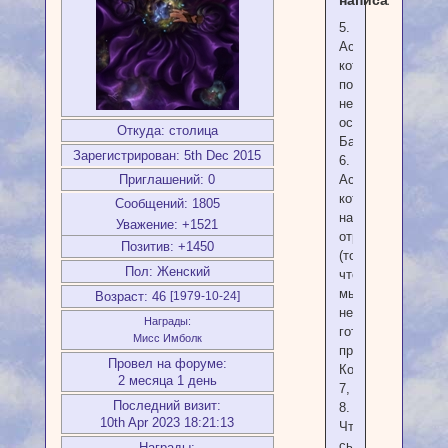
написал(а):
5.
Аспекты,
которые
пока
не
осознаются
Откуда:
столица
Башня
Зарегистрирован
: 5th Dec 2015
6.
Аспекты,
Приглашений:
0
которые
Сообщений:
1805
нами
Уважение:
+1521
отрицаются
Позитив:
+1450
(то,
Пол:
Женский
что
мы
Возраст:
46
[1979-10-24]
не
Награды:
готовы
Мисс Имболк
признать)
Провел на форуме:
Колесница
2 месяца 1 день
7,
Последний визит:
8.
10th Apr 2023 18:21:13
Что
сыграло
Награды: