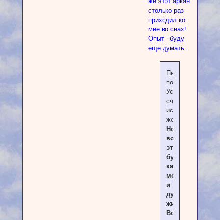
же этот аркан
столько раз
приходил ко
мне во снах!
Опыт - буду
еще думать.
Перевернутое
положение
Успех,
счастье,
исполнение
желаний.
Но
все
это
будет
касаться
моральной
и
духовной
жизни
Вопрошающего