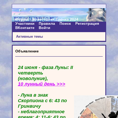
Форум
Новогодняя Ёлочка 2024
Участники
Правила
Поиск
Регистрация
ВКонтакте
Войти
Активные темы
Объявление
24 июня - фаза Луны: II
четверть
(новолуние),
10 лунный день >>>
- Луна в знак
Скорпиона с 6: 43 по
Гринвичу
- неблагоприятное
время: 4: 11-6: 43 по