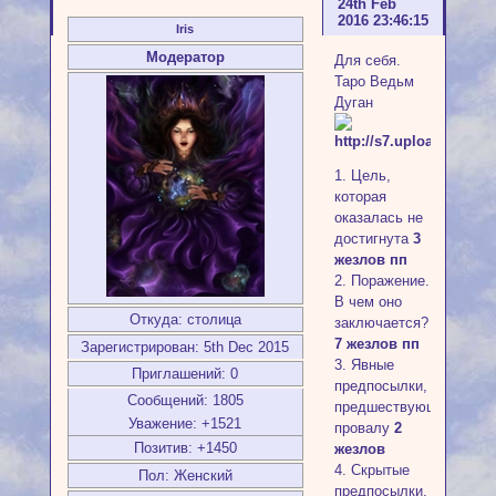
24th Feb
2016 23:46:15
Iris
Модератор
Для себя.
Таро Ведьм
Дуган
1. Цель,
которая
оказалась не
достигнута
3
жезлов пп
2. Поражение.
В чем оно
Откуда:
столица
заключается?
7 жезлов пп
Зарегистрирован
: 5th Dec 2015
3. Явные
Приглашений:
0
предпосылки,
Сообщений:
1805
предшествующие
Уважение:
+1521
провалу
2
Позитив:
+1450
жезлов
4. Скрытые
Пол:
Женский
предпосылки,