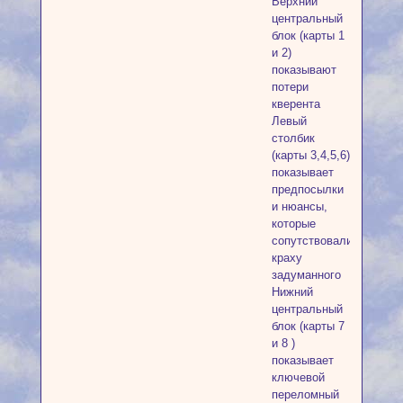
Верхний
центральный
блок (карты 1
и 2)
показывают
потери
кверента
Левый
столбик
(карты 3,4,5,6)
показывает
предпосылки
и нюансы,
которые
сопутствовали
краху
задуманного
Нижний
центральный
блок (карты 7
и 8 )
показывает
ключевой
переломный