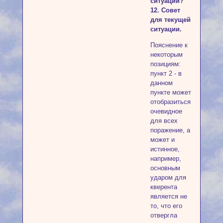
ситуации?
12. Совет
для текущей
ситуации.
Пояснение к
некоторым
позициям:
пункт 2 - в
данном
пункте может
отобразиться
очевидное
для всех
поражение, а
может и
истинное,
например,
основным
ударом для
кверента
является не
то, что его
отвергла