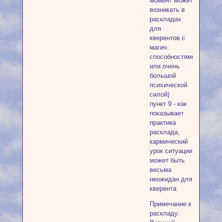
момент может
возникать в
раскладах
для
кверентов с
магич.
способностями
или очень
большой
психической
силой)
пункт 9 - как
показывает
практика
расклада,
кармический
урок ситуации
может быть
весьма
неожидан для
кверента
Примечание к
раскладу: