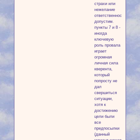
страхи или
нежелание
ответственности
допустим.
пункты 7 и 8 -
иногда
ключевую
роль провала
играет
огромная
личная сила
кверента,
который
попросту не
дал
свершиться
ситуации,
хотя к
достижению
цели были
все
предпосылки
(данный