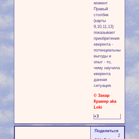
момент
Правый
столбик
(карты
9,10,11,13)
показывает
приобретения
кверента -
потенциальные
выгоды и
опыт - то,
чему научила
кверента
данная
ситуация.
© Захар
Крамер aka
Loki
+3
Поделиться
2