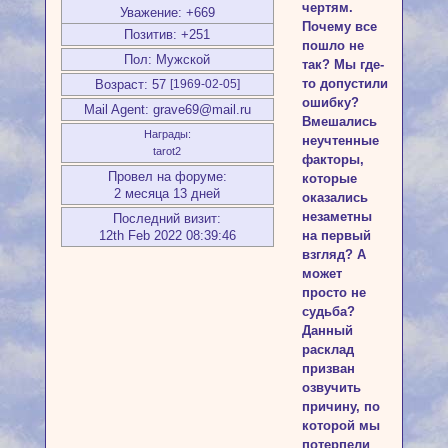
чертям.
Уважение:
+669
Почему все
Позитив:
+251
пошло не
Пол:
Мужской
так? Мы где-
то допустили
Возраст:
57
[1969-02-05]
ошибку?
Mail Agent:
grave69@mail.ru
Вмешались
Награды:
неучтенные
tarot2
факторы,
Провел на форуме:
которые
2 месяца 13 дней
оказались
незаметны
Последний визит:
12th Feb 2022 08:39:46
на первый
взгляд? А
может
просто не
судьба?
Данный
расклад
призван
озвучить
причину, по
которой мы
потерпели