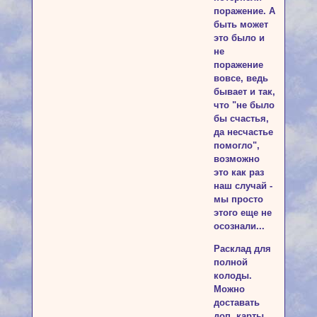
поражение. А
быть может
это было и
не
поражение
вовсе, ведь
бывает и так,
что "не было
бы счастья,
да несчастье
помогло",
возможно
это как раз
наш случай -
мы просто
этого еще не
осознали...
Расклад для
полной
колоды.
Можно
доставать
доп. карты