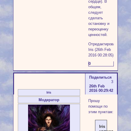
сердце). В
общем,
следует
сделать
остановку и
переоценку
ценностей.
Отредактировано
Iris (26th Feb
2016 00:28:05)
0
Поделиться
3
26th Feb
2016 00:29:42
Iris
Модератор
Прошу
помощи по
этим пунктам:
Iris