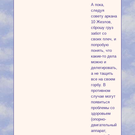
А пока,
следуя
совету аркана
10 Жезлов,
сброшу груз
забот со
своих плеч, и
попробую
понять, что
какие-то дела
можно и
делегировать,
а не тащить
все на своем
горбу. В
противном
случае могут
появиться
проблемы со
здоровьем
(опорно-
двигательный
аппарат,