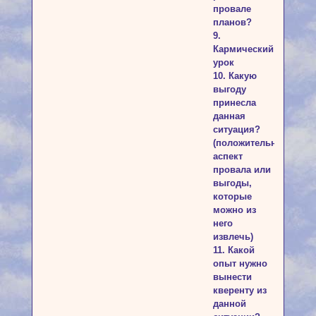
провале
планов?
9.
Кармический
урок
10. Какую
выгоду
принесла
данная
ситуация?
(положительный
аспект
провала или
выгоды,
которые
можно из
него
извлечь)
11. Какой
опыт нужно
вынести
кверенту из
данной