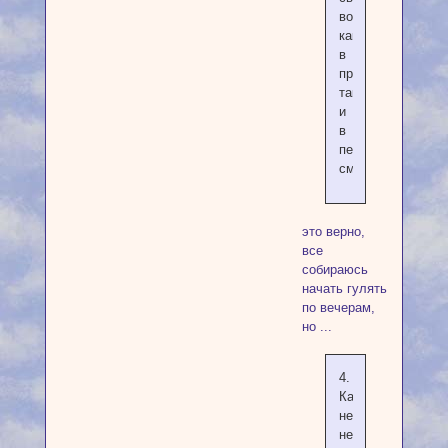
воздуха,
как
в
прямом
так
и
в
переносном
смысле.
это верно,
все
собираюсь
начать гулять
по вечерам,
но ...
4.
Какой
недостаток
не