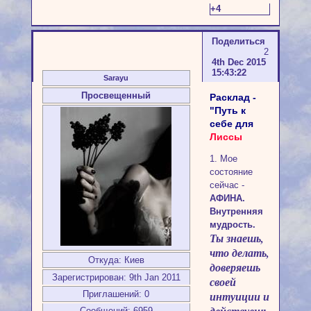
+4
Поделиться
2
4th Dec 2015
15:43:22
Sarayu
Просвещенный
Расклад -
"Путь к
себе для
Лиссы
1. Мое
состояние
сейчас -
АФИНА.
Внутренняя
мудрость.
Ты знаешь,
что делать,
Откуда:
Киев
доверяешь
Зарегистрирован
: 9th Jan 2011
своей
Приглашений:
0
интуиции и
Сообщений:
6959