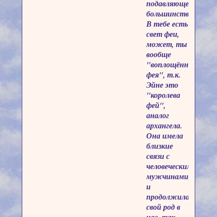
подавляющее
большинство.
В тебе есть
свет феи,
может, ты
вообще
"воплощённая
фея", т.к.
Эйне это
"королева
фей",
аналог
архангела.
Она имела
близкие
связи с
человеческими
мужчинами,
и
продолжила
свой род в
нас, так