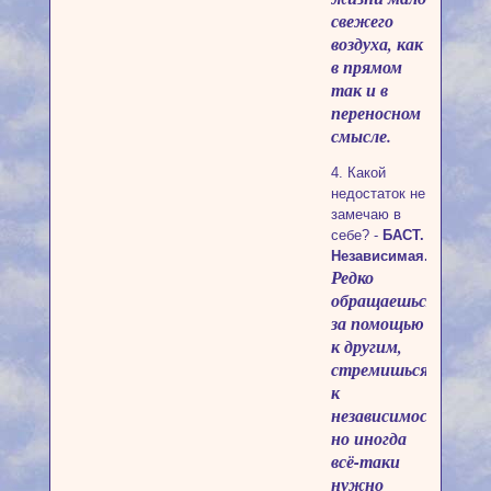
свежего
воздуха, как
в прямом
так и в
переносном
смысле.
4. Какой
недостаток не
замечаю в
себе? -
БАСТ.
Независимая.
Редко
обращаешься
за помощью
к другим,
стремишься
к
независимости,
но иногда
всё-таки
нужно