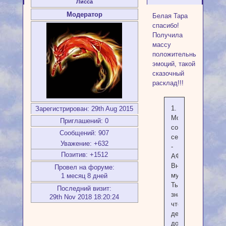
Лисса
Модератор
Белая Тара
спасибо!
Получила
массу
положительных
эмоций, такой
сказочный
расклад!!!
1.
Зарегистрирован
: 29th Aug 2015
Мое
Приглашений:
0
состояние
Сообщений:
907
сейчас
Уважение:
+632
-
Позитив:
+1512
АФИНА.
Внутренняя
Провел на форуме:
мудрость.
1 месяц 8 дней
Ты
Последний визит:
знаешь,
29th Nov 2018 18:20:24
что
делать,
доверяешь