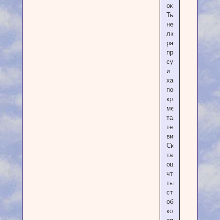
окружающие.
Ты
не
любишь
распри,
пристрастные
суждения
и
хаос,
по
крайней
мере,
так
тебя
видят.
Скажем
так,
ощущение,
что
ты
стремишься
обходить
конфликты,