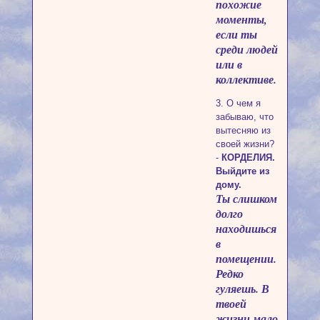
похожие
моменты,
если ты
среди людей
или в
коллективе.
3. О чем я
забываю, что
вытесняю из
своей жизни?
-
КОРДЕЛИЯ.
Выйдите из
дому.
Ты слишком
долго
находишься
в
помещении.
Редко
гуляешь. В
твоей
жизни мало