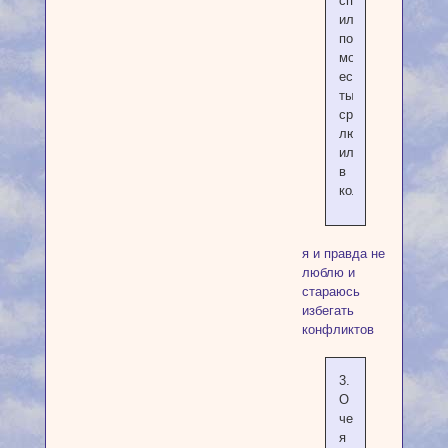
сплетни,
или
похожие
моменты,
если
ты
среди
людей
или
в
коллективе.
я и правда не
люблю и
стараюсь
избегать
конфликтов
3.
О
чем
я