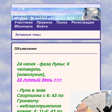
Форум
Новогодняя Ёлочка 2024
Участники
Правила
Поиск
Регистрация
ВКонтакте
Войти
Активные темы
Объявление
24 июня - фаза Луны: II
четверть
(новолуние),
10 лунный день >>>
- Луна в знак
Скорпиона с 6: 43 по
Гринвичу
- неблагоприятное
время: 4: 11-6: 43 по