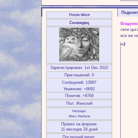
Подели
Thistle Witch
Сновидец
Владлен
свои цыг
всё же н
+2
Зарегистрирован
: 1st Dec 2010
Приглашений:
0
Сообщений:
13897
Уважение:
+8692
Позитив:
+8768
Пол:
Женский
Награды:
Мисс Имболк
Провел на форуме:
11 месяцев 29 дней
Последний визит: