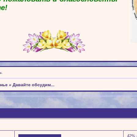
е!
ь
.
енье
»
Давайте обсудим...
42% 