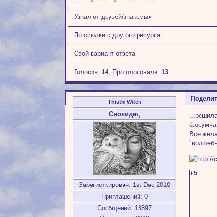
Узнал от друзей/знакомых
По ссылке с другого ресурса
Свой вариант ответа
Голосов:
14
;
Проголосовали:
13
Подели
Thistle Witch
Сновидец
...решил
форумчан
Все жела
"волшебн
+5
Зарегистрирован
: 1st Dec 2010
Приглашений:
0
Сообщений:
13897