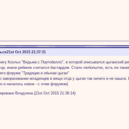
ться
21st Oct 2015 21:37:31
нигу Коэльо "Ведьма с Портобелло", в которой описывался цыганский р
тца, иначе ребенок считался бастардом. Стало любопытно, есть ли такая
его форума "Традиции и обычаи цыган"
 о заворачивании младенцев в вещи отца у цыган так ничего и не нашла.
о и началось новое - с этим форумом)
ировано Владлена (21st Oct 2015 21:38:14)