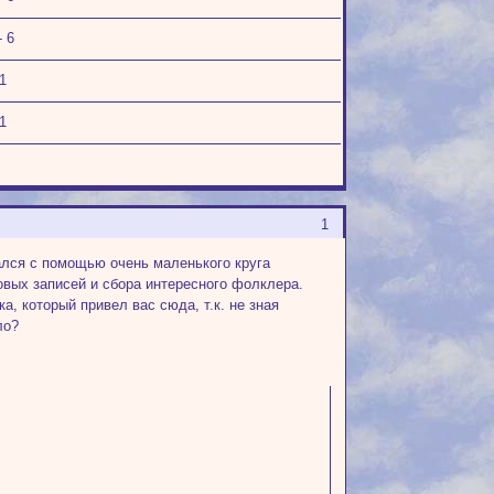
- 6
1
1
1
ался с помощью очень маленького круга
овых записей и сбора интересного фолклера.
, который привел вас сюда, т.к. не зная
ло?