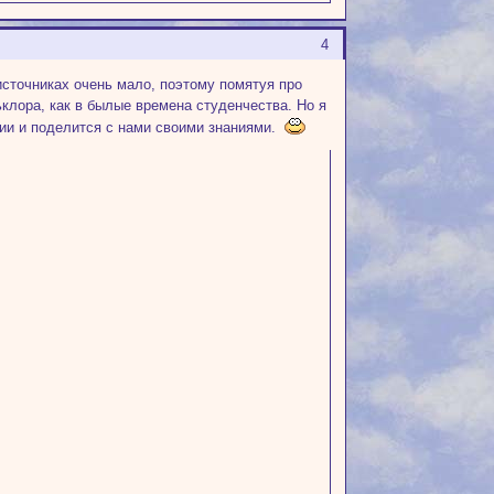
4
сточниках очень мало, поэтому помятуя про
клора, как в былые времена студенчества. Но я
ции и поделится с нами своими знаниями.