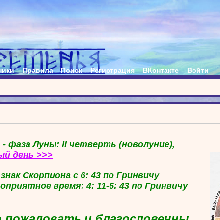
ники
Правила
Поиск
Регистрация
ВКонтакте
Войти
 - фаза Луны: II четверть (новолуние),
ый день >>>
в знак Скорпиона с 6: 43 по Гринвичу
гоприятное время: 4: 11-6: 43 по Гринвичу
 пожаловать и благословенны