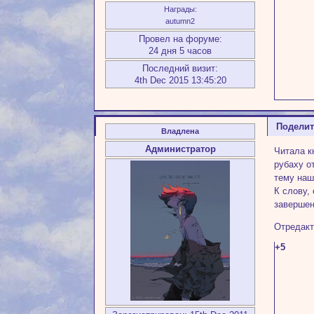
Награды:
autumn2
Провел на форуме:
24 дня 5 часов
Последний визит:
4th Dec 2015 13:45:20
Подели
Владлена
Администратор
Читала к
рубаху о
тему наш
К слову,
завершен
Отредакт
+5