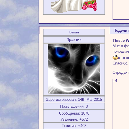
Подели
Lesun
Практик
Thistle W
Мне о фо
понравил
а то х
Спасибо,
Отредакт
+4
Зарегистрирован
: 14th Mar 2015
Приглашений:
0
Сообщений:
1070
Уважение:
+572
Позитив:
+403