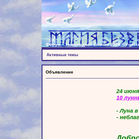
Форум
Новогодняя Ёлочка 2024
Участ
Активные темы
Объявление
24 июня
10 лунн
- Луна 
- небла
Добро