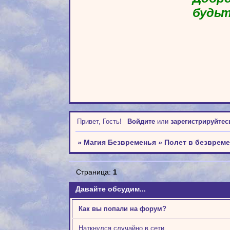
будьт
Привет, Гость!
Войдите
или
зарегистрируйтес
»
Магия Безвременья
»
Полет в безврем
Страница:
1
Давайте обсудим...
Как вы попали на форум?
Наткнулся случайно в сети