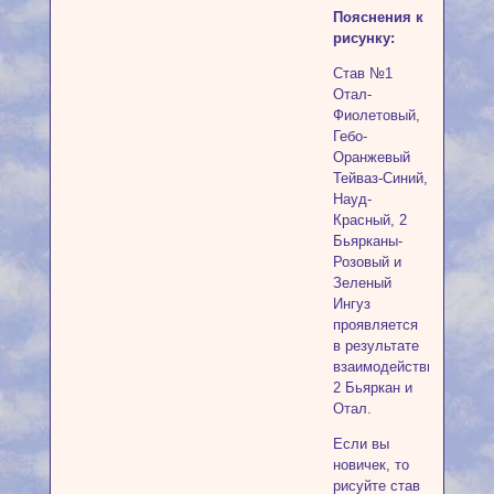
Пояснения к
рисунку:
Став №1
Отал-
Фиолетовый,
Гебо-
Оранжевый
Тейваз-Синий,
Науд-
Красный, 2
Бьярканы-
Розовый и
Зеленый
Ингуз
проявляется
в результате
взаимодействия
2 Бьяркан и
Отал.
Если вы
новичек, то
рисуйте став