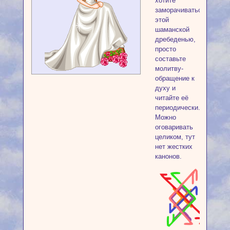
хотите
заморачиваться
этой
шаманской
дребеденью,
просто
составьте
молитву-
обращение к
духу и
читайте её
периодически.
Можно
оговаривать
целиком, тут
нет жестких
канонов.