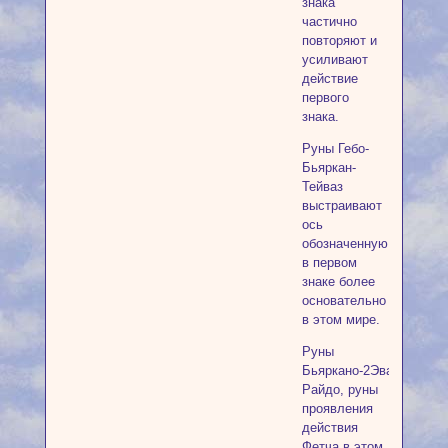
знака
частично
повторяют и
усиливают
действие
первого
знака.
Руны Гебо-
Бьяркан-
Тейваз
выстраивают
ось
обозначенную
в первом
знаке более
основательно
в этом мире.
Руны
Бьяркано-2Эваз-2Совил
Райдо, руны
проявления
действия
Фетча в этом