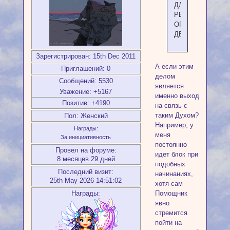
ДЛЯ
РЕАЛИЗАЦИИ
ОПРЕДЕЛЕННОГ
ДЕЛА.
Зарегистрирован
: 15th Dec 2011
А если этим
Приглашений:
0
делом
Сообщений:
5530
является
Уважение:
+5167
именно выход
Позитив:
+4190
на связь с
таким Духом?
Пол:
Женский
Например, у
Награды:
меня
За инициативность
постоянно
Провел на форуме:
идет блок при
8 месяцев 29 дней
подобных
Последний визит:
начинаниях,
25th May 2026 14:51:02
хотя сам
Награды:
Помощник
явно
стремится
пойти на