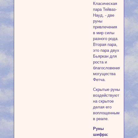
Класическая
пара Тейваз-
Науд, - две
руны
привлечения
в мир силы
разного рода.
Вторая пара,
это пара двух
Бьяркан для
роста и
благословения
могущества
Фетча.
Скрытые руны
воздействуют
на скрытое
делая его
воплощенным
в реале.
Руны
шифра: