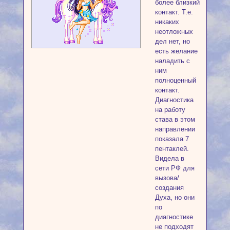
более близкий
контакт. Т.е.
никаких
неотложных
дел нет, но
есть желание
наладить с
ним
полноценный
контакт.
Диагностика
на работу
става в этом
направлении
показала 7
пентаклей.
Видела в
сети РФ для
вызова/
создания
Духа, но они
по
диагностике
не подходят