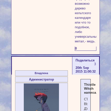
возможно
дерево
кельтского
календаря
или что то
подобное,
либо
универсальный
метал,- медь.
0
Поделиться
3
20th Sep
2015 11:00:32
Владлена
Администратор
Thistle
Witch
написал(а):
СТАВ
ВЫЗОВА
ДУХА