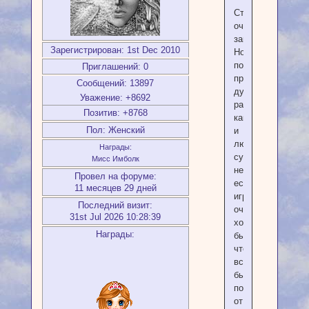
Став
очень
заинтересовал.
Зарегистрирован
: 1st Dec 2010
Но
поскольку
Приглашений:
0
призывание
Сообщений:
13897
духа
Уважение:
+8692
равно
Позитив:
+8768
как
Пол:
Женский
и
любой
Награды:
сущности
Мисс Имболк
не
Провел на форуме:
есть
11 месяцев 29 дней
игрушки,
Последний визит:
очень
31st Jul 2026 10:28:39
хотелось
Награды:
бы,
чтобы
все
было
понятно
от