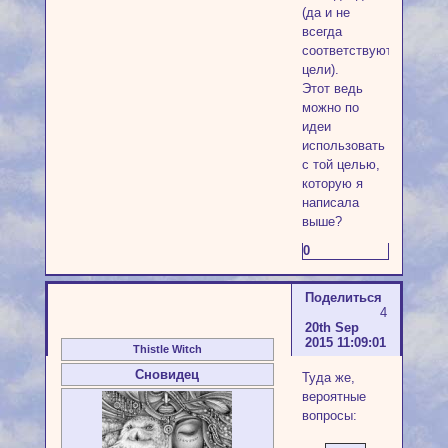
(да и не
всегда
соответствуют
цели).
Этот ведь
можно по
идеи
использовать
с той целью,
которую я
написала
выше?
0
Поделиться
4
20th Sep
2015 11:09:01
Thistle Witch
Сновидец
Туда же,
вероятные
вопросы: