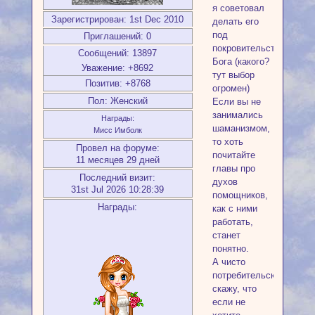
я советовал
Зарегистрирован
: 1st Dec 2010
делать его
под
Приглашений:
0
покровительством
Сообщений:
13897
Бога (какого?
Уважение:
+8692
тут выбор
Позитив:
+8768
огромен)
Пол:
Женский
Если вы не
занимались
Награды:
шаманизмом,
Мисс Имболк
то хоть
Провел на форуме:
почитайте
11 месяцев 29 дней
главы про
Последний визит:
духов
31st Jul 2026 10:28:39
помощников,
Награды:
как с ними
работать,
станет
понятно.
А чисто
потребительски
скажу, что
если не