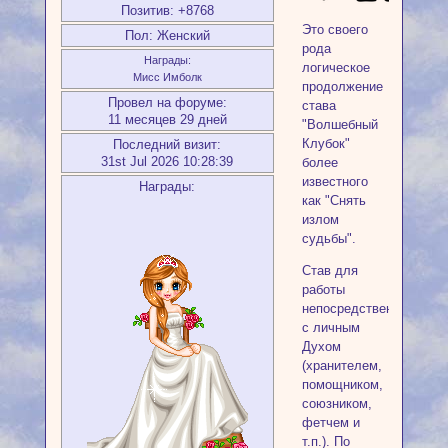
Позитив:
+8768
Это своего
Пол:
Женский
рода
Награды:
логическое
Мисс Имболк
продолжение
Провел на форуме:
става
11 месяцев 29 дней
"Волшебный
Клубок"
Последний визит:
31st Jul 2026 10:28:39
более
известного
Награды:
как "Снять
излом
судьбы".
Став для
работы
непосредственно
с личным
Духом
(хранителем,
помощником,
союзником,
фетчем и
т.п.). По