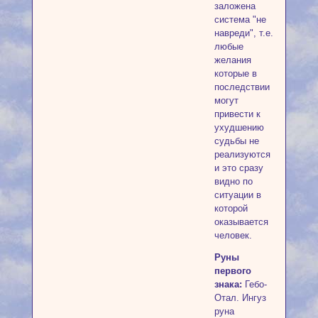
заложена
система "не
навреди", т.е.
любые
желания
которые в
последствии
могут
привести к
ухудшению
судьбы не
реализуются
и это сразу
видно по
ситуации в
которой
оказывается
человек.
Руны
первого
знака:
Гебо-
Отал. Ингуз
руна