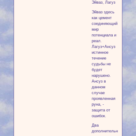
Эйваз, Лагуз
Эйваз здесь
как цемент
соединяющий
мир
потенциала и
реал.
Лагуз+Ансуз
истинное
течение
судьбы не
будет
нарушено.
Ансуз в
данном
случае
проявленная
руна, -
защита от
ошибок.
Два
дополнительных