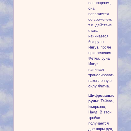
воплощения,
она
появляется
со временем,
т.е. действие
става
начинается
без руны
Ингуз, после
привлечения
Фетча, руна
Ингуз
начинает
транслировать
накопленную
силу Фетча.
Шифрованые
руны:
Тейваз,
Бьяркано,
Науд. В этой
тройке
получается
две пары рун,