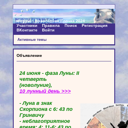
Форум
Новогодняя Ёлочка 2024
Участники
Правила
Поиск
Регистрация
ВКонтакте
Войти
Активные темы
Объявление
24 июня - фаза Луны: II
четверть
(новолуние),
10 лунный день >>>
- Луна в знак
Скорпиона с 6: 43 по
Гринвичу
- неблагоприятное
время: 4: 11-6: 43 по