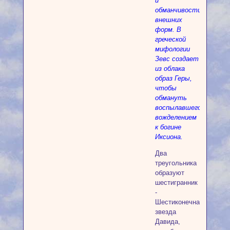
и
обманчивости
внешних
форм. В
греческой
мифологии
Зевс создает
из облака
образ Геры,
чтобы
обмануть
воспылавшего
вожделением
к богине
Иксиона.
Два
треугольника
образуют
шестигранник
-
Шестиконечная
звезда
Давида,