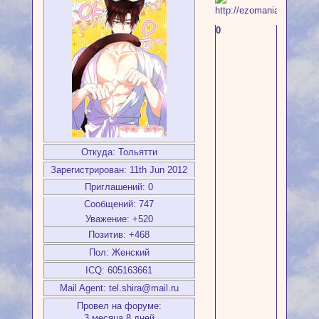
0
Откуда:
Тольятти
Зарегистрирован
: 11th Jun 2012
Приглашений:
0
Сообщений:
747
Уважение:
+520
Позитив:
+468
Пол:
Женский
ICQ:
605163661
Mail Agent:
tel.shira@mail.ru
Провел на форуме:
3 месяца 8 дней