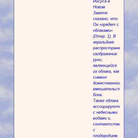
Иисуса в
Новом
Завете
сказано, что
Он «грядет с
облаками»
(Откр. 1). В
геральдике
распространено
изображение
руки,
являющейся
из облака, как
символ
божественного
вмешательство
Бога.
Также облака
ассоциируются
с небесными
водами и,
соответственно,
с
плодородием.