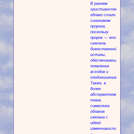
В раннем
христианстве
облако стало
синонимом
пророка,
поскольку
пророк — это
сеятель
божественной
истины,
обеспечивающий
появление
всходов и
плодоношение.
Также, в
более
абстрактном
плане,
символика
облаков
связана с
идеей
изменчивости