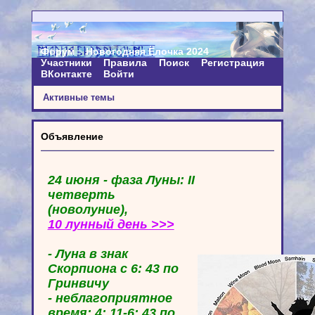
Форум
Новогодняя Ёлочка 2024
Участники
Правила
Поиск
Регистрация
ВКонтакте
Войти
Активные темы
Объявление
24 июня - фаза Луны: II
четверть
(новолуние),
10 лунный день >>>
- Луна в знак
Скорпиона с 6: 43 по
Гринвичу
- неблагоприятное
время: 4: 11-6: 43 по