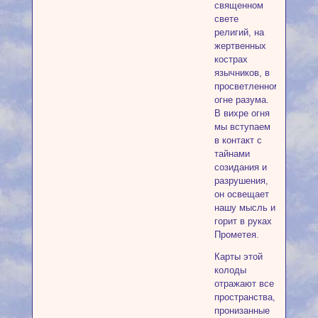
священном
свете
религий, на
жертвенных
кострах
язычников, в
просветленном
огне разума.
В вихре огня
мы вступаем
в контакт с
тайнами
созидания и
разрушения,
он освещает
нашу мысль и
горит в руках
Прометея.
Карты этой
колоды
отражают все
пространства,
пронизанные