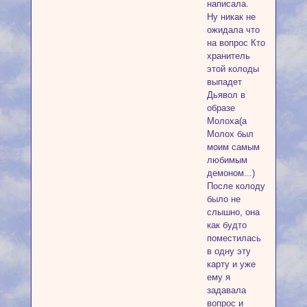
написала.
Ну никак не
ожидала что
на вопрос Кто
хранитель
этой колоды
выпадет
Дьявол в
образе
Молоха(а
Молох был
моим самым
любимым
демоном...)
После колоду
было не
слышно, она
как будто
поместилась
в одну эту
карту и уже
ему я
задавала
вопрос и