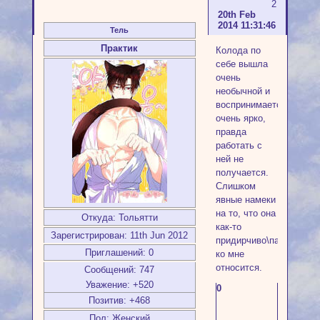
2
20th Feb
2014 11:31:46
Тель
Практик
Колода по
себе вышла
очень
необычной и
воспринимается
очень ярко,
правда
работать с
ней не
получается.
Слишком
явные намеки
на то, что она
Откуда:
Тольятти
как-то
Зарегистрирован
: 11th Jun 2012
придирчиво\пассивно
Приглашений:
0
ко мне
относится.
Сообщений:
747
Уважение:
+520
0
Позитив:
+468
Пол:
Женский