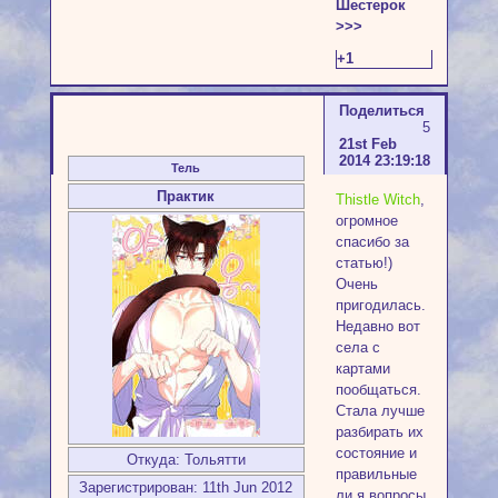
Шестерок
>>>
+1
Поделиться
5
21st Feb
2014 23:19:18
Тель
Практик
Thistle Witch
,
огромное
спасибо за
статью!)
Очень
пригодилась.
Недавно вот
села с
картами
пообщаться.
Стала лучше
разбирать их
состояние и
Откуда:
Тольятти
правильные
Зарегистрирован
: 11th Jun 2012
ли я вопросы