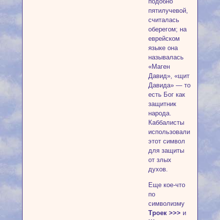
подобно
пятилучевой,
считалась
оберегом; на
еврейском
языке она
называлась
«Маген
Давид», «щит
Давида» — то
есть Бог как
защитник
народа.
Каббалисты
использовали
этот символ
для защиты
от злых
духов.
Еще кое-что
по
символизму
Троек >>>
и