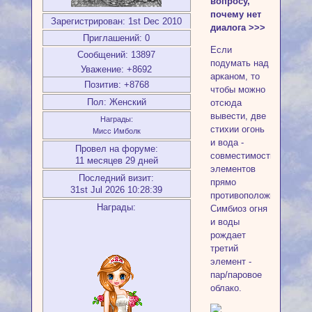
вопросу,
почему нет
Зарегистрирован
: 1st Dec 2010
диалога >>>
Приглашений:
0
Если
Сообщений:
13897
подумать над
Уважение:
+8692
арканом, то
Позитив:
+8768
чтобы можно
Пол:
Женский
отсюда
вывести, две
Награды:
стихии огонь
Мисс Имболк
и вода -
Провел на форуме:
совместимость
11 месяцев 29 дней
элементов
Последний визит:
прямо
31st Jul 2026 10:28:39
противоположная.
Награды:
Симбиоз огня
и воды
рождает
третий
элемент -
пар/паровое
облако.