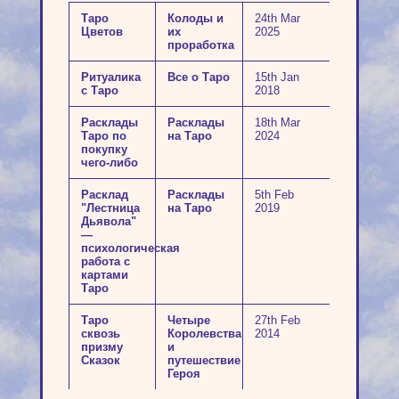
Таро
Колоды и
24th Mar
Цветов
их
2025
проработка
Ритуалика
Все о Таро
15th Jan
с Таро
2018
Расклады
Расклады
18th Mar
Таро по
на Таро
2024
покупку
чего-либо
Расклад
Расклады
5th Feb
"Лестница
на Таро
2019
Дьявола"
—
психологическая
работа с
картами
Таро
Таро
Четыре
27th Feb
сквозь
Королевства
2014
призму
и
Сказок
путешествие
Героя