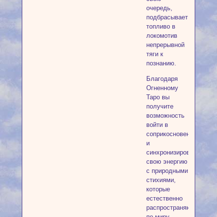
очередь,
подбрасывает
топливо в
локомотив
непрерывной
тяги к
познанию.
Благодаря
Огненному
Таро вы
получите
возможность
войти в
соприкосновение
и
синхронизировать
свою энергию
с природными
стихиями,
которые
естественно
распространяются
по миру,