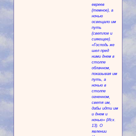
евреев
(темное), а
ночью
освещало им
путь
(светлое и
сияющее).
«Господь же
шел пред
ними днем в
столпе
облачном,
показывая им
путь, а
ночью в
столпе
огненном,
светя им,
дабы идти им
и днем и
ночью» (Исх.
13). О
явлении