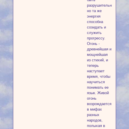
разрушительным,
но та же
энергия
способна
созидать и
служить
прогрессу.
Огонь -
древнейшая и
мощнейшая
из стихий, и
теперь
наступает
время, чтобы
научиться
понимать ее
язык. Живой
огонь
возрождается
в мифах
разных
народов,
полыхая в