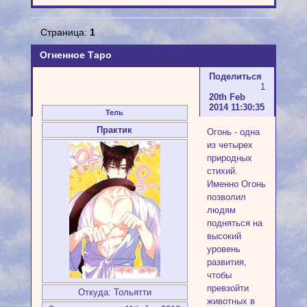
Страница:
1
Огненное Таро
Поделиться
1
20th Feb
2014 11:30:35
Тель
Практик
Огонь - одна
из четырех
природных
стихий.
Именно Огонь
позволил
людям
подняться на
высокий
уровень
развития,
чтобы
превзойти
Откуда:
Тольятти
животных в