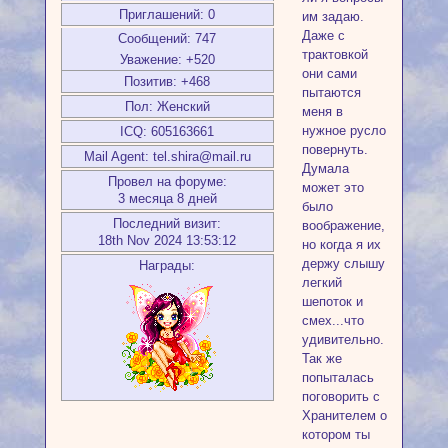
Приглашений:
0
им задаю.
Даже с
Сообщений:
747
трактовкой
Уважение:
+520
они сами
Позитив:
+468
пытаются
Пол:
Женский
меня в
нужное русло
ICQ:
605163661
повернуть.
Mail Agent:
tel.shira@mail.ru
Думала
Провел на форуме:
может это
3 месяца 8 дней
было
Последний визит:
воображение,
18th Nov 2024 13:53:12
но когда я их
держу слышу
Награды:
легкий
шепоток и
смех...что
удивительно.
Так же
попыталась
поговорить с
Хранителем о
котором ты