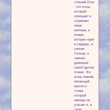
стихией Огня
- это огонь,
который
освещает и
согревает
наши
жилища, и
пламя,
которое горит
в сердцах, и
сияние
Солнца, и
темное,
дымящее
серой адское
пламя. Это
огонь знаний,
питающий
мысли и
слова,
который
никогда не
угасает и, в
свою