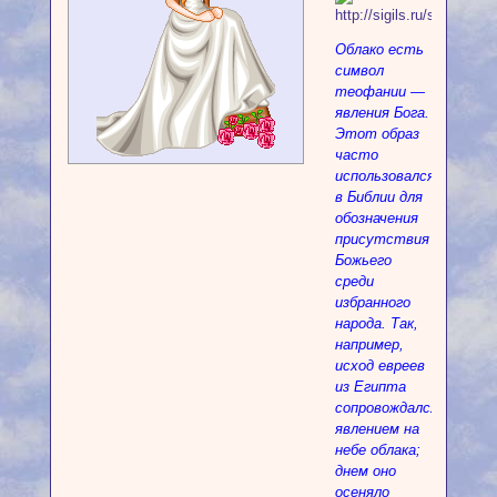
Облако есть
символ
теофании —
явления Бога.
Этот образ
часто
использовался
в Библии для
обозначения
присутствия
Божьего
среди
избранного
народа. Так,
например,
исход евреев
из Египта
сопровождался
явлением на
небе облака;
днем оно
осеняло