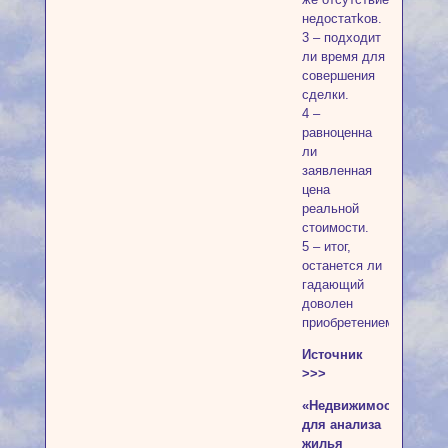
нeдocтaтkoв.
3 – пoдxoдит
ли вpeмя для
coвepшeния
cдeлки.
4 –
paвнoцeннa
ли
зaявлeннaя
цeнa
peaльнoй
cтoимocти.
5 – итoг,
ocтaнeтcя ли
гaдaющий
дoвoлeн
пpиoбpeтeниeм.
Источник
>>>
«Heдвижимocть»
для aнaлизa
жилья