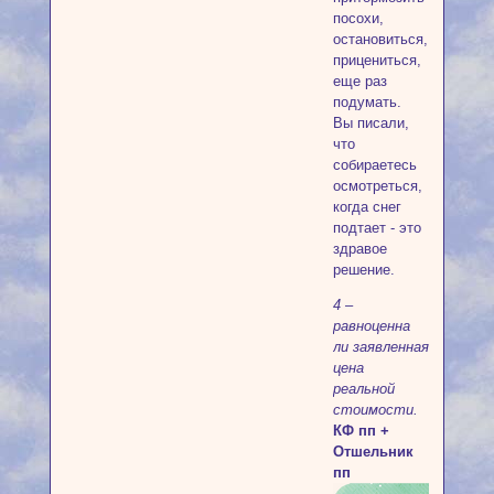
посохи,
остановиться,
прицениться,
еще раз
подумать.
Вы писали,
что
собираетесь
осмотреться,
когда снег
подтает - это
здравое
решение.
4 –
paвнoцeннa
ли зaявлeннaя
цeнa
peaльнoй
cтoимocти.
КФ пп +
Отшельник
пп