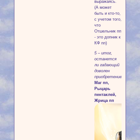
выражаясь.
(А может
быть и кто-то,
с учетом того,
что
Отшельник пп
- это допник к
КФ пп)
5 – итoг,
ocтaнeтcя
ли гaдaющий
дoвoлeн
пpиoбpeтeниeм
Маг пп,
Рыцарь
пентаклей,
Жрица пп