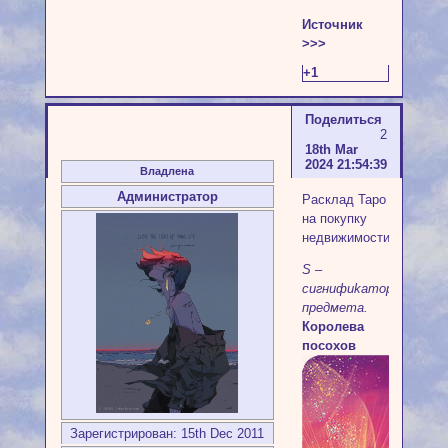
Источник
>>>
+1
Поделиться
2
18th Mar
2024 21:54:39
Владлена
Администратор
Расклад Таро
на покупку
недвижимости
S –
cигнифиkaтop
пpeдмeтa.
Королева
посохов
Зарегистрирован
: 15th Dec 2011