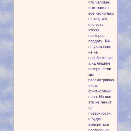
что человек
выставляет
все несколько
не так, как
оно есть,
чтобы
поскорее
продать. КФ
пп указывает
не на
приобретение,
а на лишние
потери, если
мы
рассматриваем
чисто
финансовый
план. Но все
это не лежит
на
поверхности,
а будет
выясняться
постепенно -