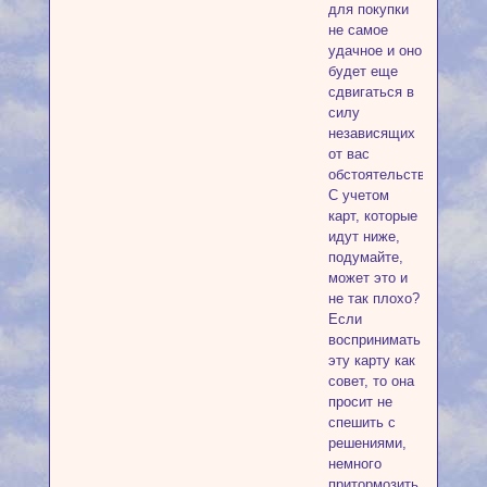
для покупки
не самое
удачное и оно
будет еще
сдвигаться в
силу
независящих
от вас
обстоятельств.
С учетом
карт, которые
идут ниже,
подумайте,
может это и
не так плохо?
Если
воспринимать
эту карту как
совет, то она
просит не
спешить с
решениями,
немного
притормозить