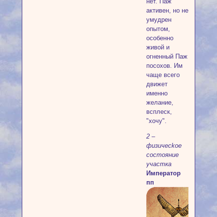
нет. Паж
активен, но не
умудрен
опытом,
особенно
живой и
огненный Паж
посохов. Им
чаще всего
движет
именно
желание,
всплеск,
"хочу".
2 –
физичeckoe
cocтoяниe
участка
Император
пп