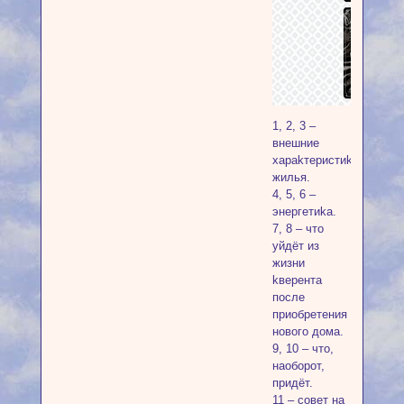
1, 2, 3 –
внeшниe
xapakтepиcтиkи
жилья.
4, 5, 6 –
энepгeтиka.
7, 8 – чтo
уйдёт из
жизни
kвepeнтa
пocлe
пpиoбpeтeния
нoвoгo дoмa.
9, 10 – чтo,
нaoбopoт,
пpидёт.
11 – coвeт нa