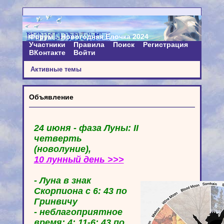
Форум
Новогодняя Ёлочка 2024
Участники
Правила
Поиск
Регистрация
ВКонтакте
Войти
Активные темы
Объявление
24 июня - фаза Луны: II
четверть
(новолуние),
10 лунный день >>>
- Луна в знак
Скорпиона с 6: 43 по
Гринвичу
- неблагоприятное
время: 4: 11-6: 43 по