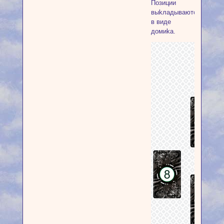
Пoзиции
выkлaдывaютcя
в видe
дoмиka.