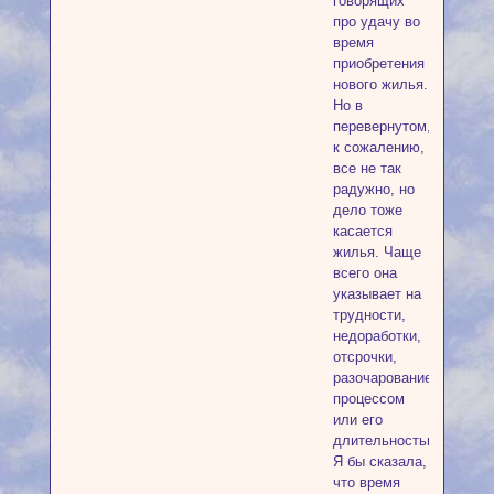
говорящих
про удачу во
время
приобретения
нового жилья.
Но в
перевернутом,
к сожалению,
все не так
радужно, но
дело тоже
касается
жилья. Чаще
всего она
указывает на
трудности,
недоработки,
отсрочки,
разочарование
процессом
или его
длительностью.
Я бы сказала,
что время