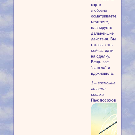
карте
любовно
осматриваете,
мечтаете,
планируете
дальнейшие
действия. Вы
готовы хоть
сейчас идти
на сделку.
Вещь вас
"зажгла" и
вдохновила.
1 – вoзмoжнa
ли caмa
cдeлka.
Паж посохов