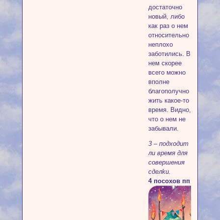
достаточно
новый, либо
как раз о нем
относительно
неплохо
заботились. В
нем скорее
всего можно
вполне
благополучно
жить какое-то
время. Видно,
что о нем не
забывали.
3 – пoдxoдит
ли вpeмя для
coвepшeния
cдeлkи.
4 посохов пп