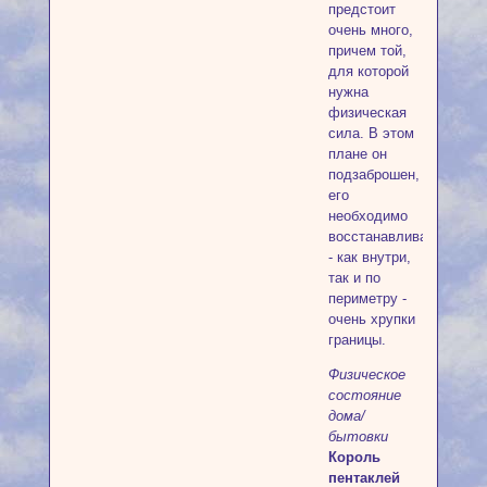
предстоит
очень много,
причем той,
для которой
нужна
физическая
сила. В этом
плане он
подзаброшен,
его
необходимо
восстанавливать
- как внутри,
так и по
периметру -
очень хрупки
границы.
Физическое
состояние
дома/
бытовки
Король
пентаклей