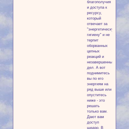
благополучия
и доступа к
ресурсу,
который
отвечает за
"энергетическую
гигиену" и не
терпит
оборванных
цепных
реакций и
незавершенных
дел. А вот
поднимитесь
вы по его
энергиям на
ряд выше или
опуститесь
ниже - это
решать
только вам.
Дают вам
доступ
щедро. В