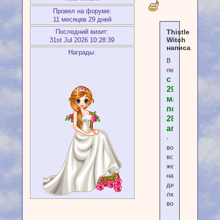
Провел на форуме:
11 месяцев 29 дней
Thistle
Последний визит:
Witch
31st Jul 2026 10:28:39
написал(а):
Награды:
В
период
с
29
марта
по
28
апреля
-
возьму
всех
желающих
на
диагностику
любых
вопросов.