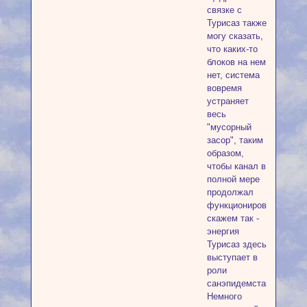
связке с
Турисаз также
могу сказать,
что каких-то
блоков на нем
нет, система
вовремя
устраняет
весь
"мусорный
засор", таким
образом,
чтобы канал в
полной мере
продолжал
функционировать,
скажем так -
энергия
Турисаз здесь
выступает в
роли
санэпидемстанции.
Немного