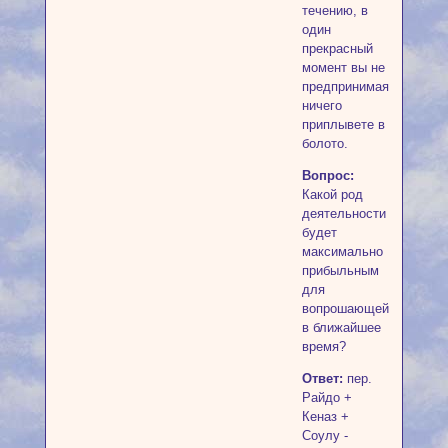
течению, в
один
прекрасный
момент вы не
предпринимая
ничего
приплывете в
болото.
Вопрос:
Какой род
деятельности
будет
максимально
прибыльным
для
вопрошающей
в ближайшее
время?
Ответ:
пер.
Райдо +
Кеназ +
Соулу -