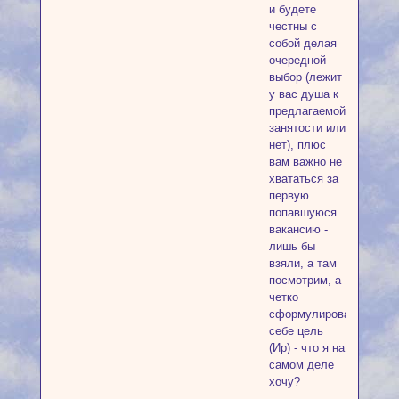
и будете
честны с
собой делая
очередной
выбор (лежит
у вас душа к
предлагаемой
занятости или
нет), плюс
вам важно не
хвататься за
первую
попавшуюся
вакансию -
лишь бы
взяли, а там
посмотрим, а
четко
сформулировать
себе цель
(Ир) - что я на
самом деле
хочу?