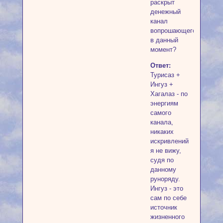
раскрыт
денежный
канал
вопрошающего
в данный
момент?
Ответ:
Турисаз +
Ингуз +
Хагалаз - по
энергиям
самого
канала,
никаких
искривлений
я не вижу,
судя по
данному
руноряду.
Ингуз - это
сам по себе
источник
жизненного