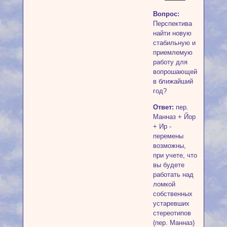
Вопрос:
Перспектива
найти новую
стабильную и
приемлемую
работу для
вопрошающей
в ближайший
год?
Ответ:
пер.
Манназ + Йор
+ Ир -
перемены
возможны,
при учете, что
вы будете
работать над
ломкой
собственных
устаревших
стереотипов
(пер. Манназ)