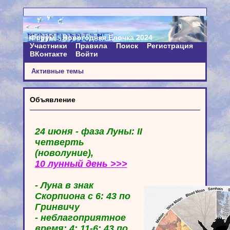
Форум
Новогодняя Ёлочка 2024
Участники
Правила
Поиск
Регистрация
ВКонтакте
Войти
Активные темы
Объявление
24 июня - фаза Луны: II
четверть
(новолуние),
10 лунный день >>>
- Луна в знак
Скорпиона с 6: 43 по
Гринвичу
- неблагоприятное
время: 4: 11-6: 43 по