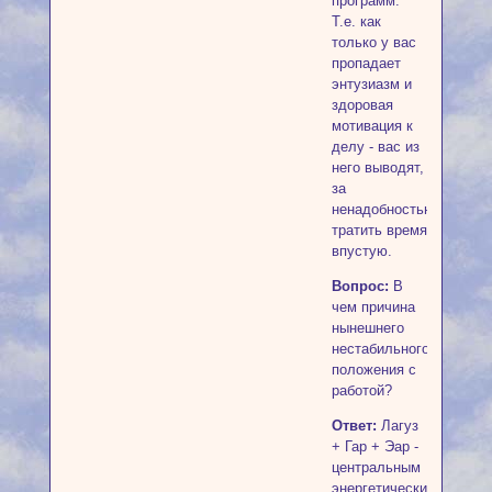
программ.
Т.е. как
только у вас
пропадает
энтузиазм и
здоровая
мотивация к
делу - вас из
него выводят,
за
ненадобностью
тратить время
впустую.
Вопрос:
В
чем причина
нынешнего
нестабильного
положения с
работой?
Ответ:
Лагуз
+ Гар + Эар -
центральным
энергетическим