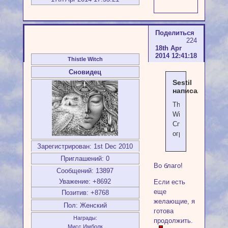
Поделиться
224
18th Apr
2014 12:41:18
Thistle Witch
Сновидец
Sestil
написал(а):
Thistle
Witch
Спасибо
огромное!
Зарегистрирован
: 1st Dec 2010
Приглашений:
0
Во благо!
Сообщений:
13897
Уважение:
+8692
Если есть
еще
Позитив:
+8768
желающие, я
Пол:
Женский
готова
Награды:
продолжить.
Мисс Имболк