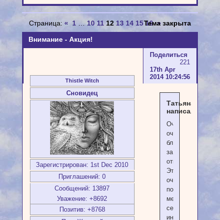
Страница:
«
1
…
10
11
12
13
14
15
Тема закрыта
16
»
Внимание - Акция!
Поделиться
221
17th Apr
2014 10:24:56
Thistle Witch
Сновидец
ТатьянаЛ1981
написал(а):
Очень
очень
благодарю
за
ответы!
Зарегистрирован
: 1st Dec 2010
Это
Приглашений:
0
очень
Сообщений:
13897
поддержало
Уважение:
+8692
меня))
сейчас
Позитив:
+8768
интересует