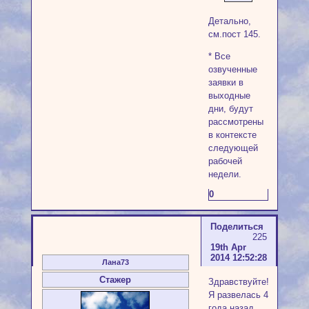
Детально,
см.пост 145.
* Все
озвученные
заявки в
выходные
дни, будут
рассмотрены
в контексте
следующей
рабочей
недели.
0
Поделиться
225
19th Apr
2014 12:52:28
Лана73
Стажер
Здравствуйте!
Я развелась 4
года назад.