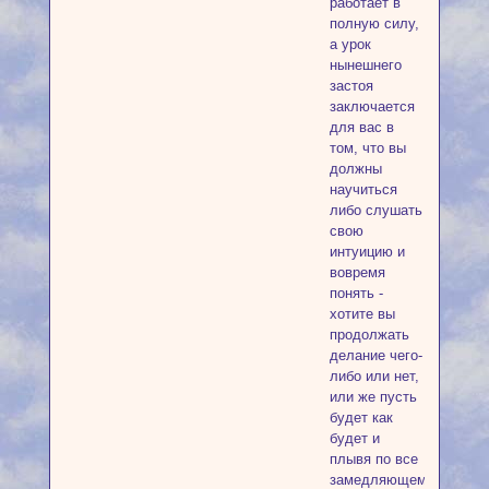
работает в
полную силу,
а урок
нынешнего
застоя
заключается
для вас в
том, что вы
должны
научиться
либо слушать
свою
интуицию и
вовремя
понять -
хотите вы
продолжать
делание чего-
либо или нет,
или же пусть
будет как
будет и
плывя по все
замедляющемуся