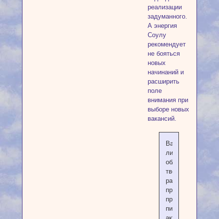
реализации
задуманного.
А энергия
Соулу
рекомендует
не бояться
новых
начинаний и
расширить
поле
внимания при
выборе новых
вакансий.
Вашей
личности,
обладающей
творческой
работоспособнос
присущи
профессии
писателя,
актера.