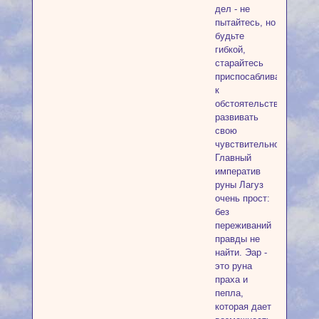
дел - не
пытайтесь, но
будьте
гибкой,
старайтесь
приспосабливаться
к
обстоятельствам,
развивать
свою
чувствительность.
Главный
императив
руны Лагуз
очень прост:
без
переживаний
правды не
найти. Эар -
это руна
праха и
пепла,
которая дает