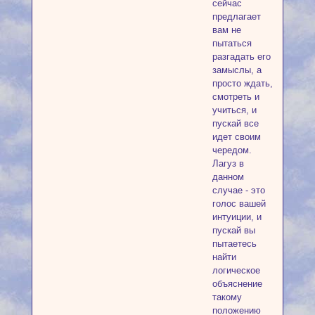
сейчас
предлагает
вам не
пытаться
разгадать его
замыслы, а
просто ждать,
смотреть и
учиться, и
пускай все
идет своим
чередом.
Лагуз в
данном
случае - это
голос вашей
интуиции, и
пускай вы
пытаетесь
найти
логическое
объяснение
такому
положению