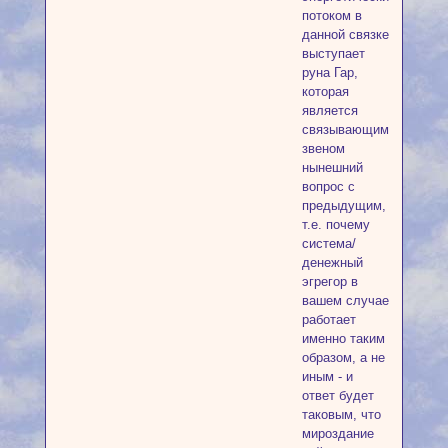
потоком в
данной связке
выступает
руна Гар,
которая
является
связывающим
звеном
нынешний
вопрос с
предыдущим,
т.е. почему
система/
денежный
эгрегор в
вашем случае
работает
именно таким
образом, а не
иным - и
ответ будет
таковым, что
мироздание