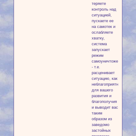
теряете
контроль над
ситуацией,
пускаете ее
на самотек и
ослабляете
хватку,
система
запускает
режим
самоуничтожения
- т.е.
расценивает
ситуацию, как
неблагоприятную
для вашего
развития и
благополучия
и выводит вас
таким
образом из
заведомо
застойных