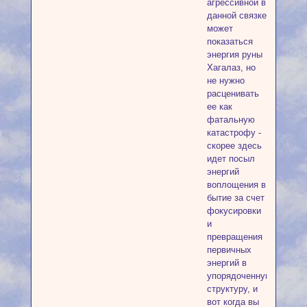
агрессивной в
данной связке
может
показаться
энергия руны
Хагалаз, но
не нужно
расценивать
ее как
фатальную
катастрофу -
скорее здесь
идет посыл
энергий
воплощения в
бытие за счет
фокусировки
и
превращения
первичных
энергий в
упорядоченную
структуру, и
вот когда вы