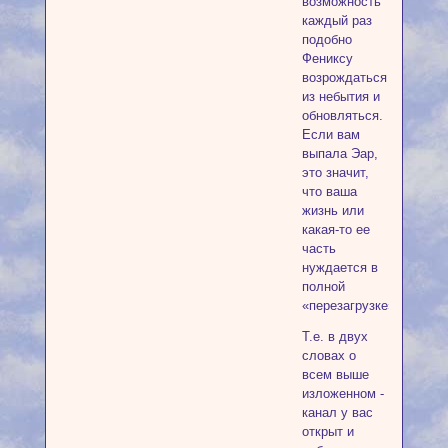
возможность
каждый раз
подобно
Фениксу
возрождаться
из небытия и
обновляться.
Если вам
выпала Эар,
это значит,
что ваша
жизнь или
какая-то ее
часть
нуждается в
полной
«перезагрузке».
Т.е. в двух
словах о
всем выше
изложенном -
канал у вас
открыт и