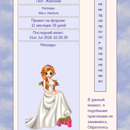
Пол:
Женский
как
Награды:
мне
Мисс Имболк
здесь
Провел на форуме:
найти
11 месяцев 29 дней
практика,
который
Последний визит:
почистит
31st Jul 2026 10:28:39
и
Награды:
продиагностирует
на
наличие
негативных
на
меня
воздействий.
В данный
момент, я
подобными
практиками не
занимаюсь.
Обратитесь