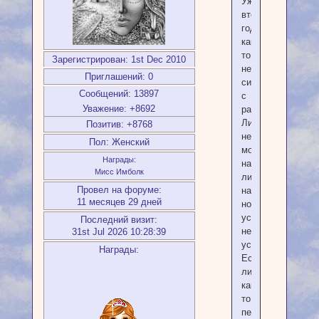
Уже
второй
год
какая-
то
Зарегистрирован
: 1st Dec 2010
непонятная
Приглашений:
0
ситуация
Сообщений:
13897
с
Уважение:
+8692
работой.
Либо
Позитив:
+8768
не
Пол:
Женский
могу
Награды:
найти,
Мисс Имболк
либо
Провел на форуме:
нахожу,
11 месяцев 29 дней
но
условия
Последний визит:
не
31st Jul 2026 10:28:39
устраивают.
Награды:
Есть
ли
какие
то
перспективы