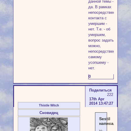
данной темы -
да. В рамках
непосредственного
контакта с
умершим -
нет. Т.е. - об
умершем,
вопрос задать
можно,
непосредственно
самому
усопшему -
нет.
0
Поделиться
222
17th Apr
2014 13:47:27
Thistle Witch
Сновидец
Sestil
написал(а):