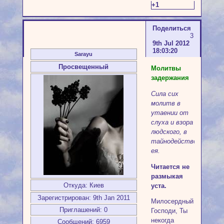
+1
Поделиться
3
9th Jul 2012
18:03:20
Sarayu
Просвещенный
Молитвы
задержания
Сила сих
молитв в
утаении от
слуха и взора
людского, в
тайнодействовании
ея.
Читается не
размыкая
Откуда:
Киев
уста.
Зарегистрирован
: 9th Jan 2011
Милосердный
Приглашений:
0
Господи, Ты
некогда
Сообщений:
6959