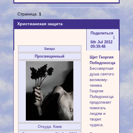
Страница:
1
Христианская защита
Поделиться
1
6th Jul 2012
09:39:48
Sarayu
Просвещенный
Щит Георгия
Победоносца
Бессмертная
душа святого
великому­
ченика
Георгия
Победоносца
продол­жает
помогать
людям и
творит
чудеса.
Откуда:
Киев