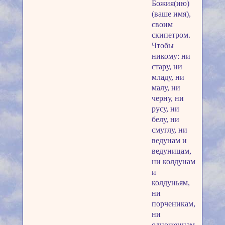
Божия(ию)
(ваше имя),
своим
скипетром.
Чтобы
никому: ни
стару, ни
младу, ни
малу, ни
черну, ни
русу, ни
белу, ни
смуглу, ни
ведунам и
ведуницам,
ни колдунам
и
колдуньям,
ни
порченикам,
ни
одноженцам,