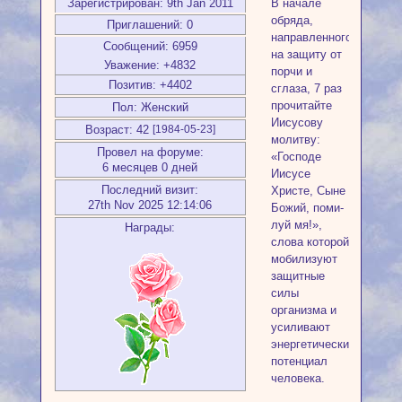
Зарегистрирован
: 9th Jan 2011
В начале
обряда,
Приглашений:
0
направленного
Сообщений:
6959
на защиту от
Уважение:
+4832
порчи и
Позитив:
+4402
сглаза, 7 раз
про­читайте
Пол:
Женский
Иисусову
Возраст:
42
[1984-05-23]
молитву:
Провел на форуме:
«Господе
6 месяцев 0 дней
Иисусе
Последний визит:
Христе, Сыне
27th Nov 2025 12:14:06
Божий, поми­
луй мя!»,
Награды:
слова которой
мобилизуют
за­щитные
силы
организма и
усиливают
энергетический
потенциал
человека.