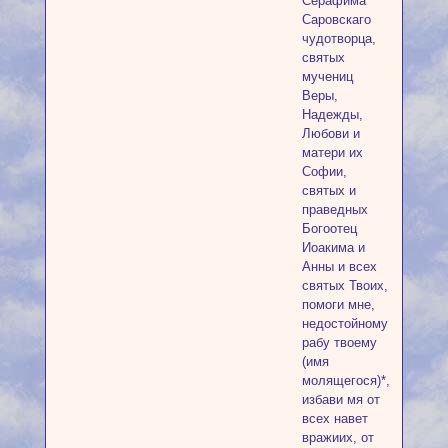
Серафима
Саровскаго
чудотворца,
святых
мучениц
Веры,
Надежды,
Любови и
матери их
Софии,
святых и
праведных
Богоотец
Иоакима и
Анны и всех
святых Твоих,
помоги мне,
недостойному
рабу твоему
(имя
молящегося)*,
избави мя от
всех навет
вражиих, от