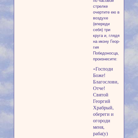
по часовой
стрелке
очертите ею в
воздухе
(впереди
себя) три
круга и, глядя
на икону Геор­
гия
Победоносца,
произнесите:
«Господи
Боже!
Благослови,
Отче!
Святой
Георгий
Храбрый,
обереги и
огороди
меня,
раба(у)