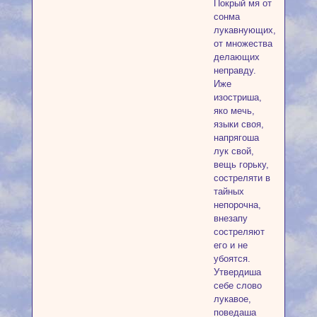
Покрый мя от
сонма
лукавнующих,
от множества
делающих
неправду.
Иже
изостриша,
яко мечь,
языки своя,
напрягоша
лук свой,
вещь горьку,
состреляти в
тайных
непорочна,
внезапу
состреляют
его и не
убоятся.
Утвердиша
себе слово
лукавое,
поведаша