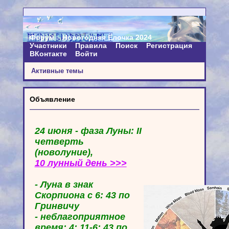
Форум
Новогодняя Ёлочка 2024
Участники
Правила
Поиск
Регистрация
ВКонтакте
Войти
Активные темы
Объявление
24 июня - фаза Луны: II
четверть
(новолуние),
10 лунный день >>>
- Луна в знак
Скорпиона с 6: 43 по
Гринвичу
- неблагоприятное
время: 4: 11-6: 43 по