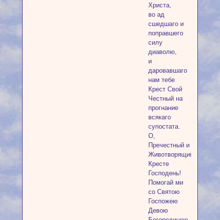
Христа,
во ад
сшедшаго и
поправшего
силу
диаволю,
и
даровавшаго
нам тебе
Крест Свой
Честный на
прогнание
всякаго
супостата.
О,
Пречестный и
Животворящий
Кресте
Господень!
Помогай ми
со Святою
Госпожею
Девою
Богородицею