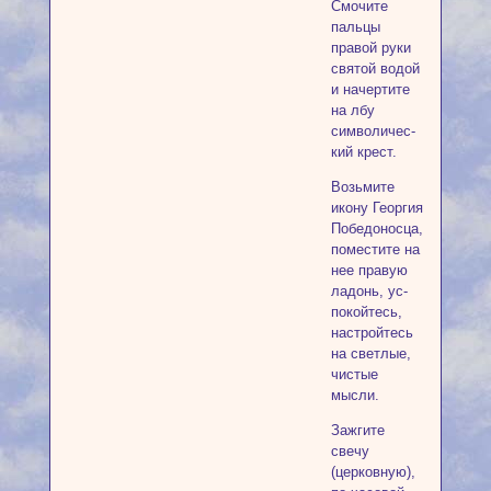
Смочите
пальцы
правой руки
святой водой
и начертите
на лбу
символичес­
кий крест.
Возьмите
икону Георгия
Победонос­ца,
поместите на
нее правую
ладонь, ус­
покойтесь,
настройтесь
на светлые,
чис­тые
мысли.
Зажгите
свечу
(церковную),