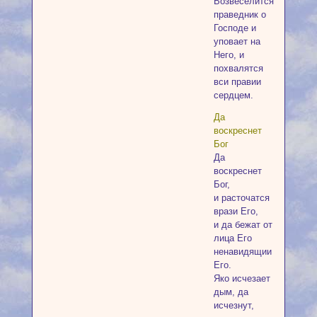
Возвеселится
праведник о
Господе и
уповает на
Него, и
похвалятся
вси правии
сердцем.
Да
воскреснет
Бог
Да
воскреснет
Бог,
и расточатся
врази Его,
и да бежат от
лица Его
ненавидящии
Его.
Яко исчезает
дым, да
исчезнут,