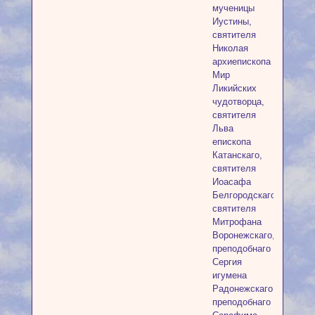
мученицы
Иустины,
святителя
Николая
архиепископа
Мир
Ликийских
чудотворца,
святителя
Льва
епископа
Катанскаго,
святителя
Иоасафа
Белгородскаго,
святителя
Митрофана
Воронежскаго,
преподобнаго
Сергия
игумена
Радонежскаго,
преподобнаго