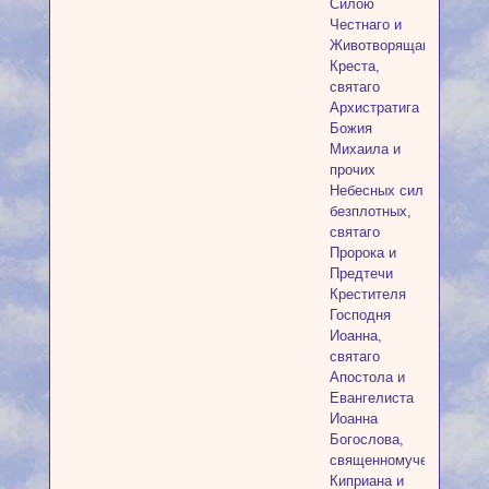
Силою
Честнаго и
Животворящаго
Креста,
святаго
Архистратига
Божия
Михаила и
прочих
Небесных сил
безплотных,
святаго
Пророка и
Предтечи
Крестителя
Господня
Иоанна,
святаго
Апостола и
Евангелиста
Иоанна
Богослова,
священномученика
Киприана и