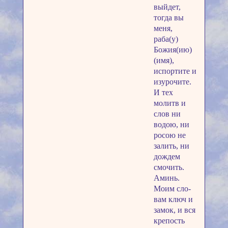
выйдет,
тогда вы
меня,
раба(у)
Божия(ию)
(имя),
испортите и
изурочите.
И тех
молитв и
слов ни
водою, ни
росою не
залить, ни
дождем
смочить.
Аминь.
Моим сло­
вам ключ и
замок, и вся
крепость