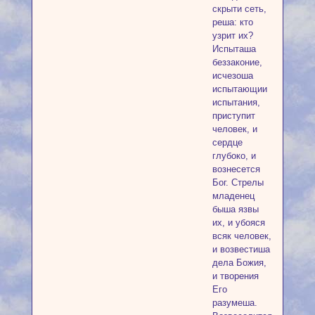
скрыти сеть,
реша: кто
узрит их?
Испыташа
беззаконие,
исчезоша
испытающии
испытания,
приступит
человек, и
сердце
глубоко, и
вознесется
Бог. Стрелы
младенец
быша язвы
их, и убояся
всяк человек,
и возвестиша
дела Божия,
и творения
Его
разумеша.