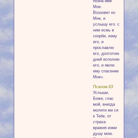
позна име
Мое.
Воззовет ко
Мне, и
услышу его: с
ним есмь в
скорби, изму
его, и
прославлю
его, долготою
дней исполню
его, и явлю
ему спасение
Мое».
Псалом 63
Услыши,
Боже, глас
мой, внегда
молити ми ся
к Тебе, от
страха
вражия изми
душу мою.