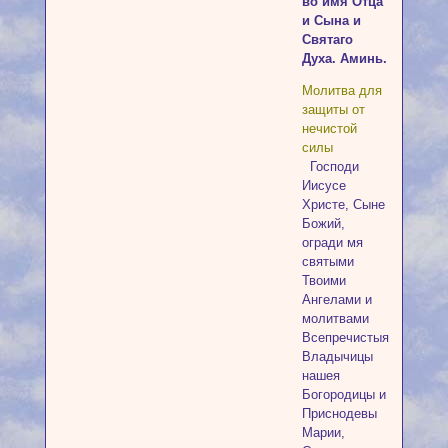
во имя Отца
и Сына и
Святаго
Духа. Аминь.
Молитва для
защиты от
нечистой
силы
Господи
Иисусе
Христе, Сыне
Божий,
огради мя
святыми
Твоими
Ангелами и
молитвами
Всепречистыя
Владычицы
нашея
Богородицы и
Приснодевы
Марии,