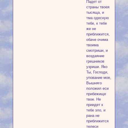
Падет от
страны твоея
тысяща, и
тма одесную
тебе, к тебе
же не
приближится,
обаче очима
твоима
смотриши, и
воздаяние
грешников
узриши. Яко
Ты, Господи,
упование мое,
Вышняго
положил еси
прибежище
твое. Не
приидет к
тебе зло, и
рана не
приближится
телеси