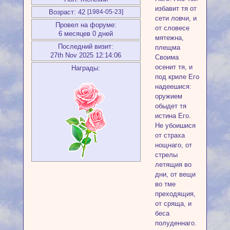
избавит тя от
Возраст:
42
[1984-05-23]
сети ловчи, и
Провел на форуме:
от словесе
6 месяцев 0 дней
мятежна,
Последний визит:
плещма
27th Nov 2025 12:14:06
Своима
осенит тя, и
Награды:
под криле Его
надеешися:
оружием
обыдет тя
истина Его.
Не убоишися
от страха
нощнаго, от
стрелы
летящия во
дни, от вещи
во тме
преходящия,
от сряща, и
беса
полуденнаго.