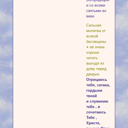
и со всеми
святыми во
веки.
Сильная
молитва от
всякой
бесовщины
+
её очень
хорошо
читать
выходя из
дому перед
дверью
Отрицаюсь
тебя, сатана,
гордыни
твоей
и служению
тебе , и
сочетаюсь
Тебе ,
Христе,