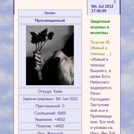
2
9th Jul 2012
17:46:09
Sarayu
Просвещенный
Защитные
псалмы и
молитвы
Псалом 90
(Живый в
помощи …)
«Живый в
помощи
Вышняго, в
крове Бога
Небеснаго
водворится.
Откуда:
Киев
Речет
Зарегистрирован
: 9th Jan 2011
Господеви:
Заступник
Приглашений:
0
мой еси и
Сообщений:
6959
Прибежище
Уважение:
+4832
мое, Бог мой,
Позитив:
+4402
и уповаю на
Него. Яко Той
Пол:
Женский