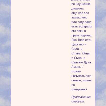
по наущению
диавола ,
аще кое зло
замыслено
или соделано
есть возврати
его паки в
преисподнюю.
Яко Твое есть
Царство и
Сила, и
Слава, Отца,
и Сына, и
Святаго Духа.
Аминь. /
можно
называть всю
семью, имена
по
крещению/
Продолжение
следует.