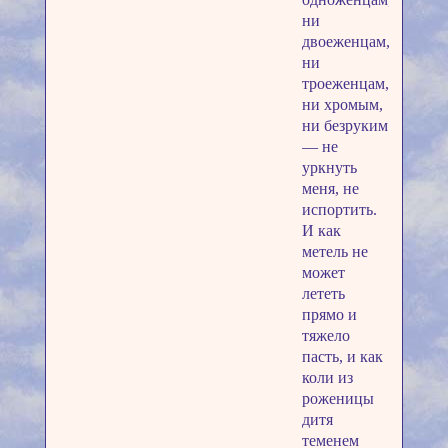
ни
двоеженцам,
ни
троеженцам,
ни хромым,
ни безруким
— не
уркнуть
меня, не
испортить.
И как
метель не
может
лететь
прямо и
тяжело
пасть, и как
коли из
роженицы
дитя
теменем