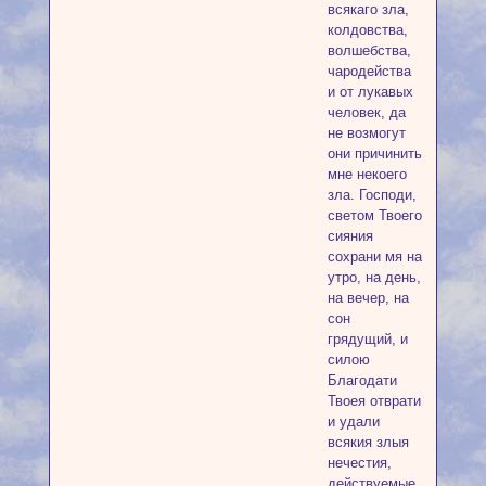
всякаго зла,
колдовства,
волшебства,
чародейства
и от лукавых
человек, да
не возмогут
они причинить
мне некоего
зла. Господи,
светом Твоего
сияния
сохрани мя на
утро, на день,
на вечер, на
сон
грядущий, и
силою
Благодати
Твоея отврати
и удали
всякия злыя
нечестия,
действуемые