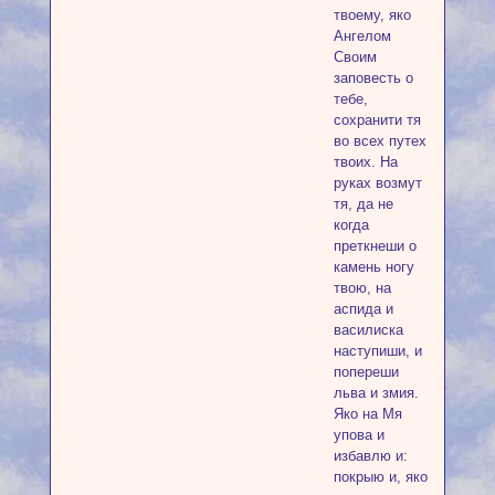
твоему, яко
Ангелом
Своим
заповесть о
тебе,
сохранити тя
во всех путех
твоих. На
руках возмут
тя, да не
когда
преткнеши о
камень ногу
твою, на
аспида и
василиска
наступиши, и
попереши
льва и змия.
Яко на Мя
упова и
избавлю и:
покрыю и, яко