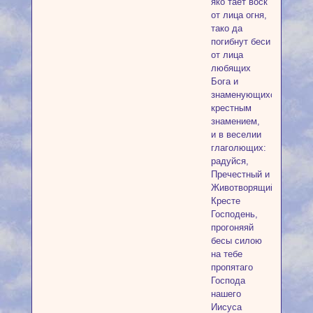
яко тает воск
от лица огня,
тако да
погибнут беси
от лица
любящих
Бога и
знаменующихся
крестным
знамением,
и в веселии
глаголющих:
радуйся,
Пречестный и
Животворящий
Кресте
Господень,
прогоняяй
бесы силою
на тебе
пропятаго
Господа
нашего
Иисуса