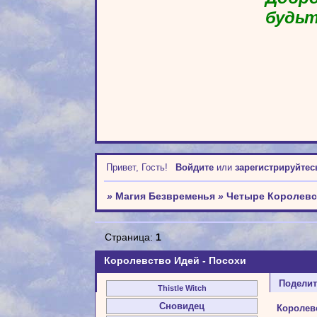
будьт
Привет, Гость!
Войдите
или
зарегистрируйтес
»
Магия Безвременья
»
Четыре Королевс
Страница:
1
Королевство Идей - Посохи
Подели
Thistle Witch
Сновидец
Королев