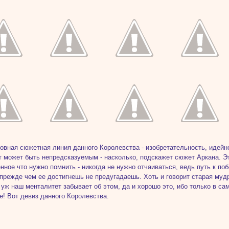
новная сюжетная линия данного Королевства - изобретательность, идейно
т может быть непредсказуемым - насколько, подскажет сюжет Аркана. Эт
нное что нужно помнить - никогда не нужно отчаиваться, ведь путь к по
прежде чем ее достигнешь не предугадаешь. Хоть и говорит старая мудр
 уж наш менталитет забывает об этом, да и хорошо это, ибо только в с
те! Вот девиз данного Королевства.