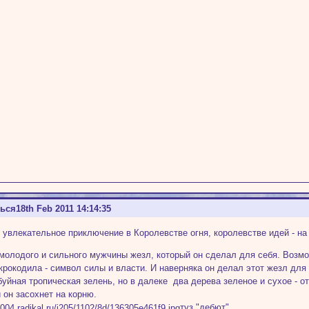
ться
18th Feb 2011 14:14:35
 увлекательное приключение в Королевстве огня, королевстве идей - на 
 молодого и сильного мужчины жезл, который он сделал для себя. Воз
крокодила - символ силы и власти. И наверняка он делал этот жезл дл
уйная тропическая зелень, но в далеке два дерева зеленое и сухое - о
 он засохнет на корню.
туз "дебют"