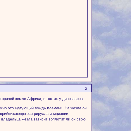
2
горячей земле Африки, в гостях у динозавров.
можно это будующий вождь племени. На жезле он
я приближающегося рируала инициации.
т владельца жезла зависит воплотит ли он свою