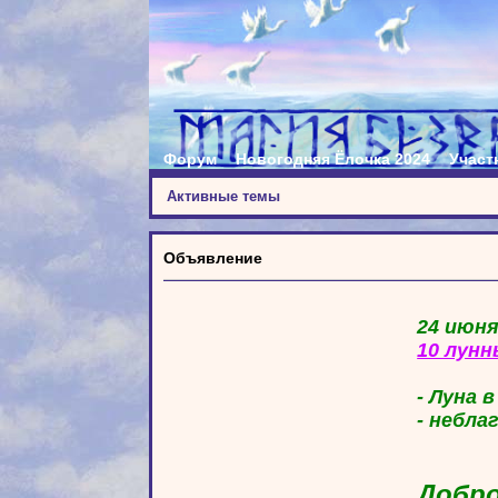
Форум
Новогодняя Ёлочка 2024
Участ
Активные темы
Объявление
24 июня
10 лунн
- Луна 
- небла
Добро