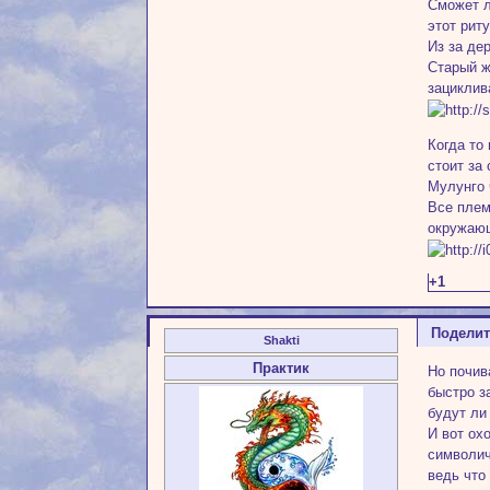
Сможет л
этот рит
Из за де
Старый ж
зациклив
Когда то
стоит за
Мулунго 
Все плем
окружаю
+1
Подели
Shakti
Практик
Но почив
быстро з
будут ли
И вот ох
символич
ведь что