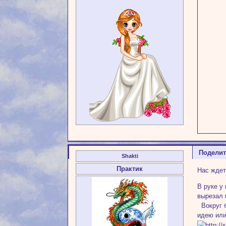
Подели
Shakti
Практик
Нас ждет
В руке у
вырезал 
Вокруг б
идею или