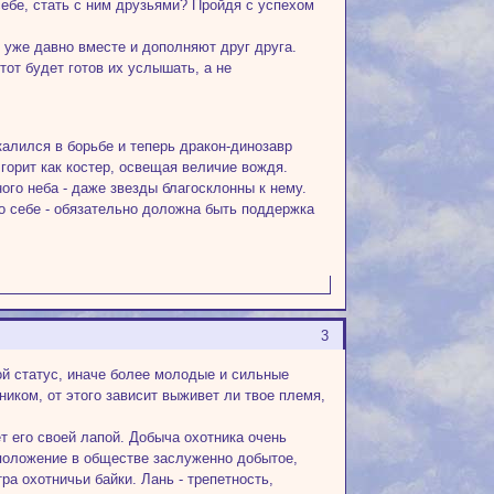
ебе, стать с ним друзьями? Пройдя с успехом
 уже давно вместе и дополняют друг друга.
от будет готов их услышать, а не
калился в борьбе и теперь дракон-динозавр
 горит как костер, освещая величие вождя.
ого неба - даже звезды благосклонны к нему.
о себе - обязательно доложна быть поддержка
3
ой статус, иначе более молодые и сильные
ником, от этого зависит выживет ли твое племя,
т его своей лапой. Добыча охотника очень
и положение в обществе заслуженно добытое,
ра охотничьи байки. Лань - трепетность,