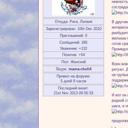
нежность
сострада
Откуда:
Рига, Латвия
В другом
интересн
Зарегистрирован
: 10th Dec 2010
разбудит
Приглашений:
0
малыша б
Сообщений:
285
готов ср
Уважение:
+132
Промедле
Позитив:
+54
Пол:
Женский
Воин вож
Skype:
mama-choli4
ритуал. 
не грубы
Провел на форуме:
поддержк
5 дней 9 часов
Последний визит:
21st Nov 2013 09:55:33
И вот он
родной с
шага, и 
продолжен