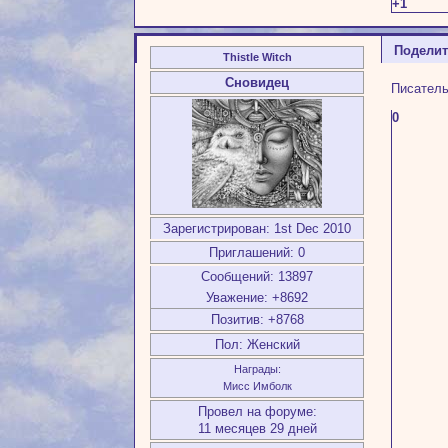
+1
Подели
Thistle Witch
Сновидец
Писатель
0
Зарегистрирован
: 1st Dec 2010
Приглашений:
0
Сообщений:
13897
Уважение:
+8692
Позитив:
+8768
Пол:
Женский
Награды:
Мисс Имболк
Провел на форуме:
11 месяцев 29 дней