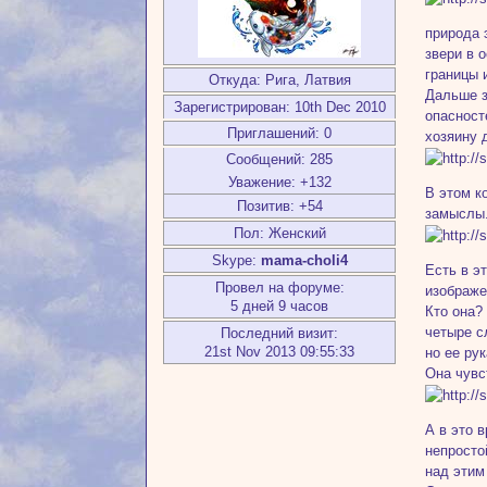
природа 
звери в 
границы 
Откуда:
Рига, Латвия
Дальше з
Зарегистрирован
: 10th Dec 2010
опасност
Приглашений:
0
хозяину 
Сообщений:
285
Уважение:
+132
В этом к
Позитив:
+54
замыслы.
Пол:
Женский
Skype:
mama-choli4
Есть в э
Провел на форуме:
изображе
5 дней 9 часов
Кто она?
четыре с
Последний визит:
21st Nov 2013 09:55:33
но ее ру
Она чувс
А в это 
непросто
над этим