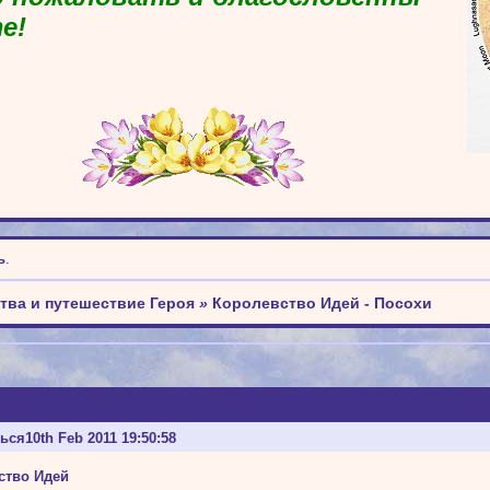
е!
ь
.
тва и путешествие Героя
»
Королевство Идей - Посохи
ться
10th Feb 2011 19:50:58
ство Идей