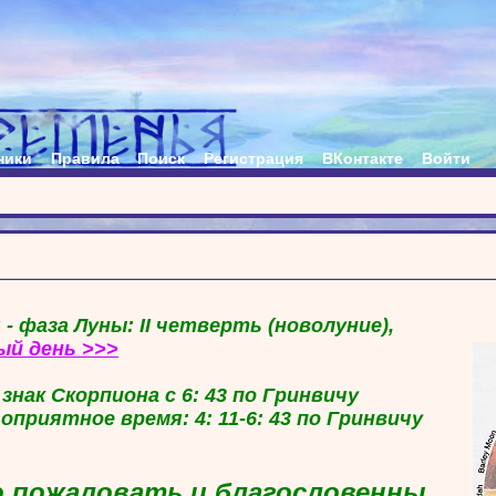
ники
Правила
Поиск
Регистрация
ВКонтакте
Войти
 - фаза Луны: II четверть (новолуние),
ый день >>>
в знак Скорпиона с 6: 43 по Гринвичу
гоприятное время: 4: 11-6: 43 по Гринвичу
 пожаловать и благословенны