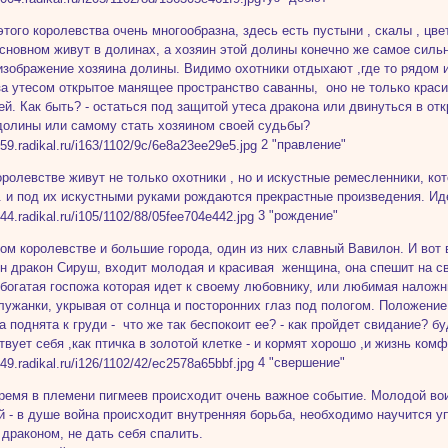
этого королевства очень многообразна, здесь есть пустыни , скалы , ц
основном живут в долинах, а хозяин этой долины конечно же самое сильн
изображение хозяина долины. Видимо охотники отдыхают ,где то рядом и
а утесом открытое манящее пространство саванны, оно не только красив
ей. Как быть? - остаться под защитой утеса дракона или двинуться в о
долины или самому стать хозяином своей судьбы?
2 "правление"
оролевстве живут не только охотники , но и искустные ремесленники, к
 и под их искустными руками рождаются прекрастные произведения. Ид
3 "рождение"
том королевстве и большие города, один из них славный Вавилон. И вот 
н дракон Сируш, входит молодая и красивая женщина, она спешит на с
 богатая госпожа которая идет к своему любовнику, или любимая налож
лужанки, укрывая от солнца и посторонних глаз под пологом. Положени
ка поднята к груди - что же так беспокоит ее? - как пройдет свидание? 
твует себя ,как птичка в золотой клетке - и кормят хорошо ,и жизнь комф
4 "свершение"
время в племени пигмеев происходит очень важное событие. Молодой во
й - в душе война происходит внутренняя борьба, необходимо научится уп
 драконом, не дать себя спалить.