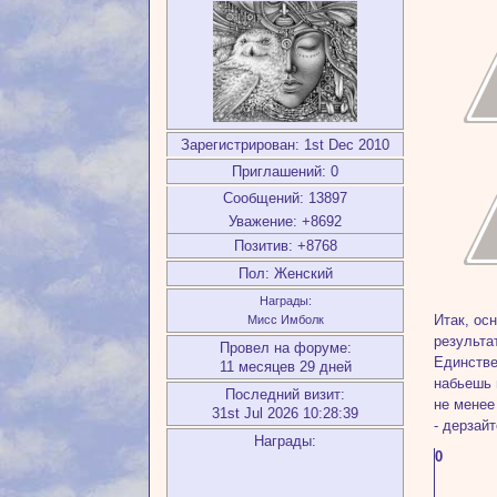
Зарегистрирован
: 1st Dec 2010
Приглашений:
0
Сообщений:
13897
Уважение:
+8692
Позитив:
+8768
Пол:
Женский
Награды:
Итак, ос
Мисс Имболк
результа
Провел на форуме:
Единстве
11 месяцев 29 дней
набьешь 
Последний визит:
не менее
31st Jul 2026 10:28:39
- дерзай
Награды:
0