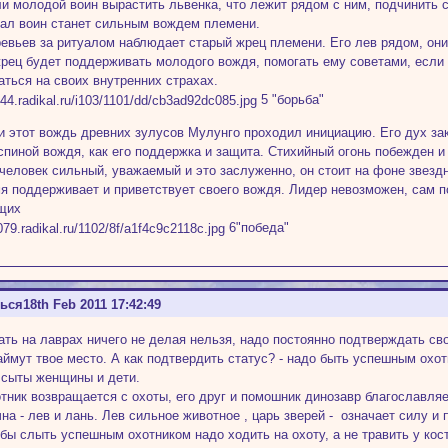
и молодой воин вырастить львенка, что лежит рядом с ним, подчинить с
уал воин станет сильным вождем племени.
ревьев за ритуалом наблюдает старый жрец племени. Его лев рядом, они
рец будет поддерживать молодого вождя, помогать ему советами, если т
аться на своих внутренних страхах.
5 "борьба"
 и этот вождь древних зулусов Мулунго проходил инициацию. Его дух за
 спиной вождя, как его поддержка и защита. Стихийный огонь побежден и
человек сильный, уважаемый и это заслуженно, он стоит на фоне звездн
я поддерживает и приветствует своего вождя. Лидер невозможен, сам п
щих
6"победа"
ться
18th Feb 2011 17:42:49
ать на лаврах ничего не делая нельзя, надо постоянно подтверждать св
аймут твое место. А как подтвердить статус? - надо быть успешным охот
 сыты женщины и дети.
отник возвращается с охоты, его друг и помошник динозавр благославляе
на - лев и лань. Лев сильное животное , царь зверей - означает силу 
 бы слыть успешным охотником надо ходить на охоту, а не травить у кост