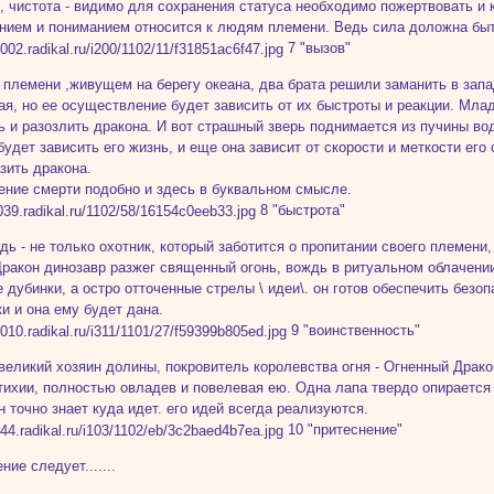
, чистота - видимо для сохранения статуса необходимо пожертвовать и 
нием и пониманием относится к людям племени. Ведь сила доложна быть
7 "вызов"
 племени ,живущем на берегу океана, два брата решили заманить в запа
ая, но ее осуществление будет зависить от их быстроты и реакции. Мла
ь и разозлить дракона. И вот страшный зверь поднимается из пучины вод
удет зависить его жизнь, и еще она зависит от скорости и меткости его 
азить дракона.
ние смерти подобно и здесь в буквальном смысле.
8 "быстрота"
дь - не только охотник, который заботится о пропитании своего племени
Дракон динозавр разжег священный огонь, вождь в ритуальном облачении
е дубинки, а остро отточенные стрелы \ идеи\. он готов обеспечить безо
и и она ему будет дана.
9 "воинственность"
 великий хозяин долины, покровитель королевства огня - Огненный Драко
тихии, полностью овладев и повелевая ею. Одна лапа твердо опирается
он точно знает куда идет. его идей всегда реализуются.
10 "притеснение"
ие следует.......