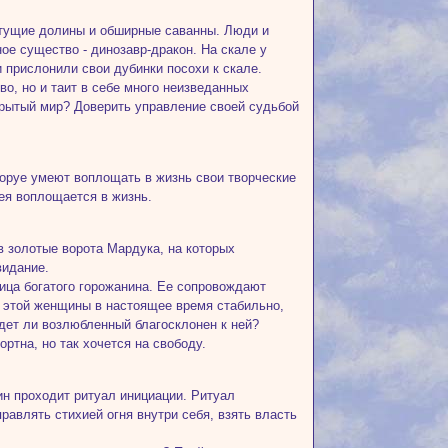
ветущие долины и обширные саванны. Люди и
ое существо - динозавр-дракон. На скале у
 прислонили свои дубинки посохи к скале.
о, но и таит в себе много неизведанных
ткрытый мир? Доверить управление своей судьбой
оторуе умеют воплощать в жизнь свои творческие
ея воплощается в жизнь.
в золотые ворота Мардука, на которых
видание.
ница богатого горожанина. Ее сопровождают
е этой женщины в настоящее время стабильно,
будет ли возлюбленный благосклонен к ней?
ортна, но так хочется на свободу.
ин проходит ритуал инициации. Ритуал
равлять стихией огня внутри себя, взять власть