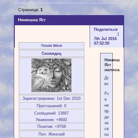
Страница:
1
Нянюшка Ягг
Поделиться
1
7th Jul 2016
07:52:50
Thistle Witch
Сновидец
Нянюшка
Ягг
написал(а):
Дорогие
все!!!
Ранее
Зарегистрирован
: 1st Dec 2010
я
не
Приглашений:
0
брала
Сообщений:
13897
денег
Уважение:
+8692
за
Позитив:
+8768
свою
Пол:
Женский
помощь