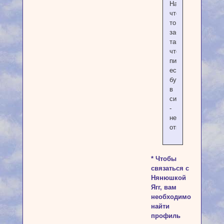
Наверняка
что-
то
забыла,
так
что
пишите,
если
буду
в
силах
-
не
откажу.
* Чтобы
связаться с
Нянюшкой
Ягг, вам
необходимо
найти
профиль