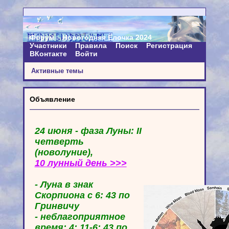
Форум
Новогодняя Ёлочка 2024
Участники
Правила
Поиск
Регистрация
ВКонтакте
Войти
Активные темы
Объявление
24 июня - фаза Луны: II
четверть
(новолуние),
10 лунный день >>>
- Луна в знак
Скорпиона с 6: 43 по
Гринвичу
- неблагоприятное
время: 4: 11-6: 43 по