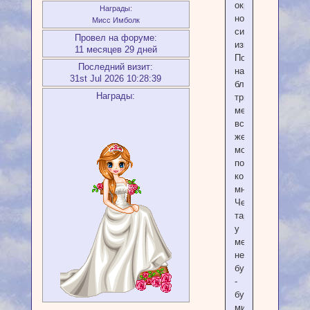
окружающим,
Награды:
но
Мисс Имболк
ситуация
Провел на форуме:
изменилась.
11 месяцев 29 дней
Поэтому
Последний визит:
на
31st Jul 2026 10:28:39
ближайшие
Награды:
три
месяца
все
желающие
могут
попасть
ко
мне.
Четкого
тарифа
у
меня
не
будет
-
будет
минимальная