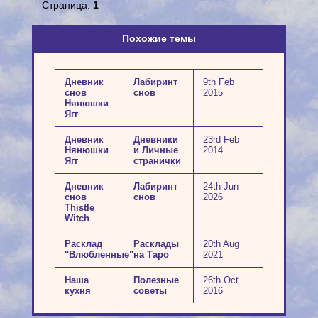
Страница:
1
Похожие темы
Дневник
Лабиринт
9th Feb
снов
снов
2015
Нянюшки
Ягг
Дневник
Дневники
23rd Feb
Нянюшки
и Личные
2014
Ягг
странички
Дневник
Лабиринт
24th Jun
снов
снов
2026
Thistle
Witch
Расклад
Расклады
20th Aug
"Влюбленные"
на Таро
2021
Наша
Полезные
26th Oct
кухня
советы
2016