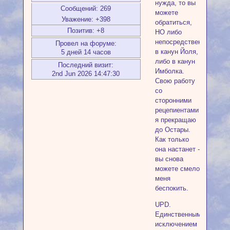
нужда, то вы
Сообщений:
269
можете
Уважение:
+398
обратиться,
Позитив:
+8
НО либо
непосредственно
Провел на форуме:
в канун Йоля,
5 дней 14 часов
либо в канун
Последний визит:
Имболка.
2nd Jun 2026 14:47:30
Свою работу
со
сторонними
рецепиентами
я прекращаю
до Остары.
Как только
она настанет -
вы снова
можете смело
меня
беспокить.
UPD.
Единственным
исключением