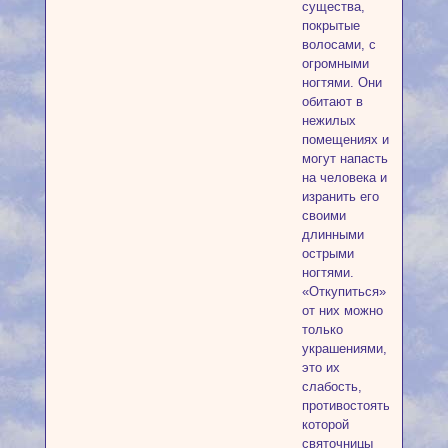
существа,
покрытые
волосами, с
огромными
ногтями. Они
обитают в
нежилых
помещениях и
могут напасть
на человека и
изранить его
своими
длинными
острыми
ногтями.
«Откупиться»
от них можно
только
украшениями,
это их
слабость,
противостоять
которой
святочницы