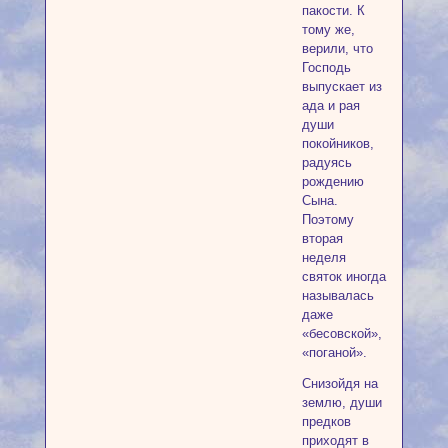
пакости. К
тому же,
верили, что
Господь
выпускает из
ада и рая
души
покойников,
радуясь
рождению
Сына.
Поэтому
вторая
неделя
святок иногда
называлась
даже
«бесовской»,
«поганой».
Снизойдя на
землю, души
предков
приходят в