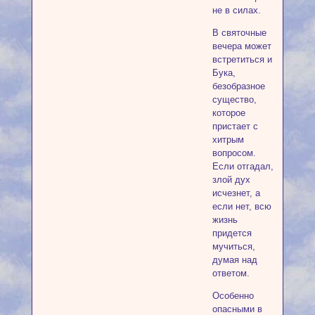
не в силах.
В святочные
вечера может
встретиться и
Бука,
безобразное
существо,
которое
пристает с
хитрым
вопросом.
Если отгадал,
злой дух
исчезнет, а
если нет, всю
жизнь
придется
мучиться,
думая над
ответом.
Особенно
опасными в