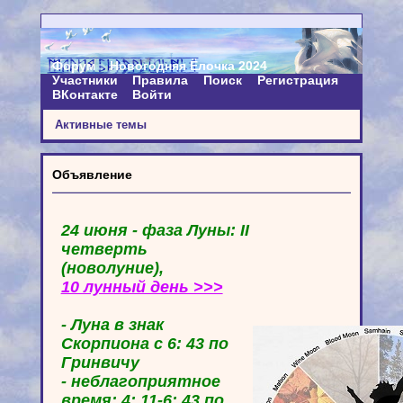
Форум
Новогодняя Ёлочка 2024
Участники
Правила
Поиск
Регистрация
ВКонтакте
Войти
Активные темы
Объявление
24 июня - фаза Луны: II
четверть
(новолуние),
10 лунный день >>>
- Луна в знак
Скорпиона с 6: 43 по
Гринвичу
- неблагоприятное
время: 4: 11-6: 43 по