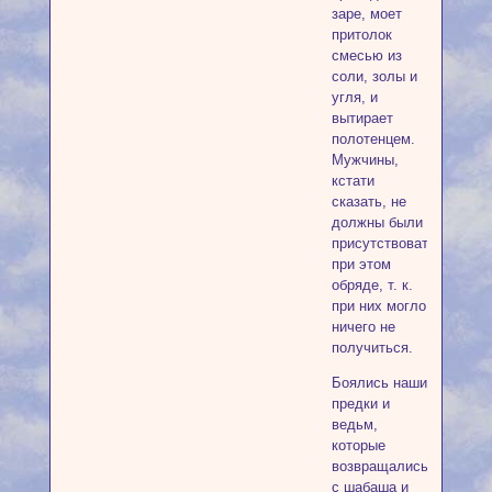
заре, моет
притолок
смесью из
соли, золы и
угля, и
вытирает
полотенцем.
Мужчины,
кстати
сказать, не
должны были
присутствовать
при этом
обряде, т. к.
при них могло
ничего не
получиться.
Боялись наши
предки и
ведьм,
которые
возвращались
с шабаша и