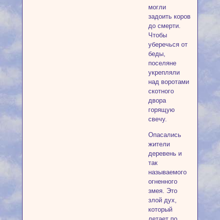
могли
задоить коров
до смерти.
Чтобы
уберечься от
беды,
поселяне
укрепляли
над воротами
скотного
двора
горящую
свечу.
Опасались
жители
деревень и
так
называемого
огненного
змея. Это
злой дух,
который
летает по