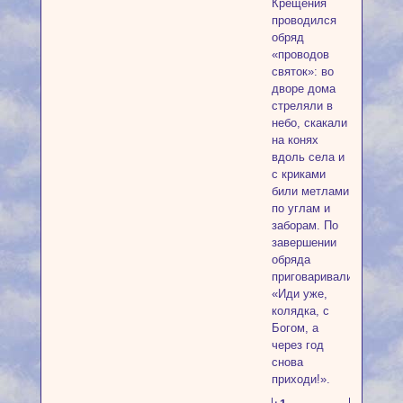
Крещения
проводился
обряд
«проводов
святок»: во
дворе дома
стреляли в
небо, скакали
на конях
вдоль села и
с криками
били метлами
по углам и
заборам. По
завершении
обряда
приговаривали:
«Иди уже,
колядка, с
Богом, а
через год
снова
приходи!».