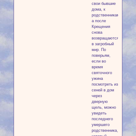
свои бывшие
дома, к
родственникам,
а после
Крещения
снова
возвращаются
в загробный
мир. По
поверьям,
если во
время
святочного
ужина
посмотреть из
сеней в дом
через
дверную
щель, можно
увидеть
последнего
умершего
родственника,