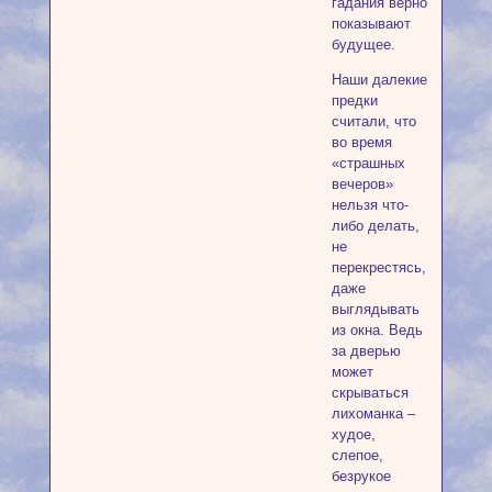
гадания верно
показывают
будущее.
Наши далекие
предки
считали, что
во время
«страшных
вечеров»
нельзя что-
либо делать,
не
перекрестясь,
даже
выглядывать
из окна. Ведь
за дверью
может
скрываться
лихоманка –
худое,
слепое,
безрукое