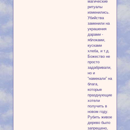
магические
ритуалы
изменились.
Убийства
заменили на
украшения
дарами -
яблоками,
кусками
хлеба, и т.д.
Божество не
просто
задабривали,
но и
“намекали” на
блага,
которые
празднующие
хотели
получить в
новом году.
Рубить живое
дерево было
запрещено,