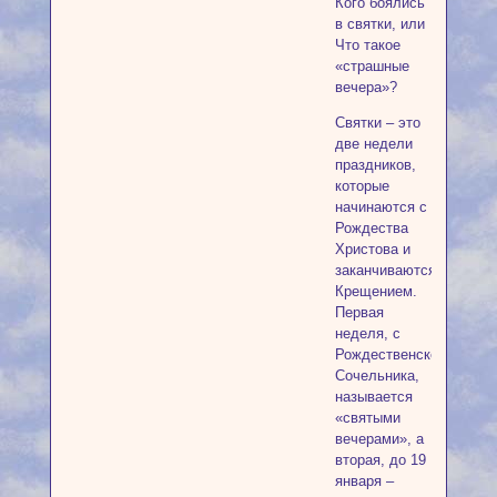
Кого боялись
в святки, или
Что такое
«страшные
вечера»?
Святки – это
две недели
праздников,
которые
начинаются с
Рождества
Христова и
заканчиваются
Крещением.
Первая
неделя, с
Рождественского
Сочельника,
называется
«святыми
вечерами», а
вторая, до 19
января –