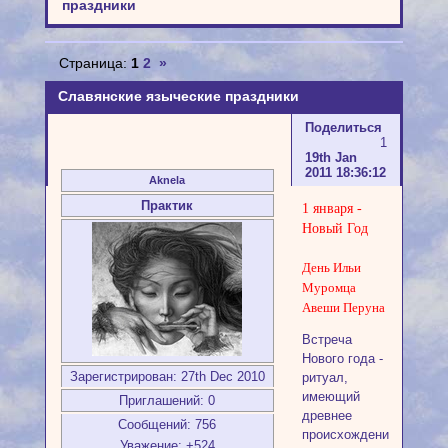
праздники
Страница:
1
2
»
Славянские языческие праздники
Поделиться
1
19th Jan
2011 18:36:12
Aknela
Практик
1 января -
Новый Год
День Ильи
Муромца
Авеши Перуна
Встреча
Нового года -
Зарегистрирован
: 27th Dec 2010
ритуал,
имеющий
Приглашений:
0
древнее
Сообщений:
756
происхождение.
Уважение:
+524