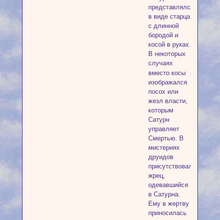
представлялся
в виде старца
с длинной
бородой и
косой в руках.
В некоторых
случаях
вместо косы
изображался
посох или
жезл власти,
которым
Сатурн
управляет
Смертью. В
мистериях
друидов
присутствовал
жрец,
одевавшийся
в Сатурна.
Ему в жертву
приносилась