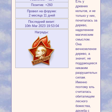
Ель у
Позитив:
+260
древних
кельтов, и не
Провел на форуме:
2 месяца 11 дней
только у них,
почиталась за
Последний визит:
дерево,
10th Mar 2023 19:53:04
наделенное
Награды:
магическим
смыслом.
Она
вечнозеленое
дерево, а
значит, не
поддающееся
никаким
разрушительным
силам.
Именно
поэтому ель
считалась
обиталищем
лесного
божества,
дружба с