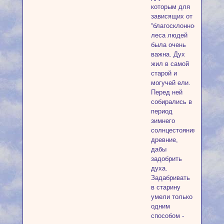
которым для
зависящих от
“благосклонности”
леса людей
была очень
важна. Дух
жил в самой
старой и
могучей ели.
Перед ней
собирались в
период
зимнего
солнцестояния
древние,
дабы
задобрить
духа.
Задабривать
в старину
умели только
одним
способом -