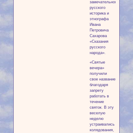
замечательного
русского
историка и
этнографа
Ивана
Петровича
Сахарова
«Сказания
русского
народа».
«Святые
вечера»
получили
свое название
благодаря
запрету
работать в
течение
святок. В эту
веселую
неделю
устраивались
колядования,