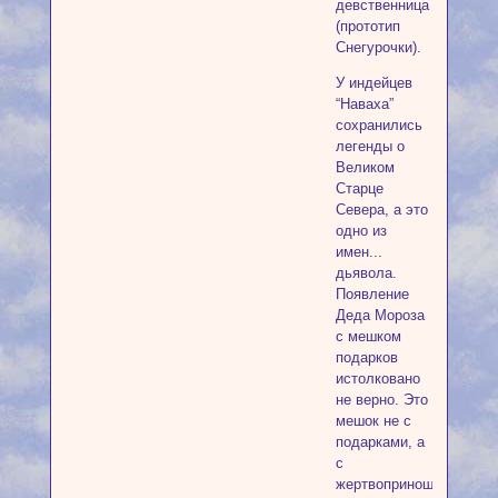
девственница
(прототип
Снегурочки).
У индейцев
“Наваха”
сохранились
легенды о
Великом
Старце
Севера, а это
одно из
имен...
дьявола.
Появление
Деда Мороза
с мешком
подарков
истолковано
не верно. Это
мешок не с
подарками, а
с
жертвоприношениями,