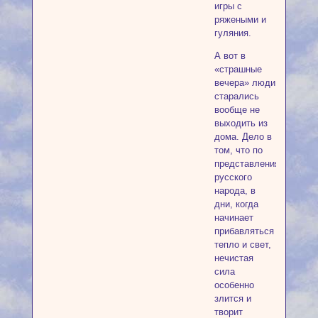
игры с
ряжеными и
гуляния.
А вот в
«страшные
вечера» люди
старались
вообще не
выходить из
дома. Дело в
том, что по
представлениям
русского
народа, в
дни, когда
начинает
прибавляться
тепло и свет,
нечистая
сила
особенно
злится и
творит