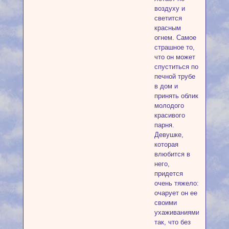
воздуху и
светится
красным
огнем. Самое
страшное то,
что он может
спуститься по
печной трубе
в дом и
принять облик
молодого
красивого
парня.
Девушке,
которая
влюбится в
него,
придется
очень тяжело:
очарует он ее
своими
ухаживаниями
так, что без