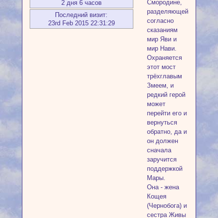
Смородине,
2 дня 6 часов
разделяющей
Последний визит:
согласно
23rd Feb 2015 22:31:29
сказаниям
мир Яви и
мир Нави.
Охраняется
этот мост
трёхглавым
Змеем, и
редкий герой
может
перейти его и
вернуться
обратно, да и
он должен
сначала
заручится
поддержкой
Мары.
Она - жена
Кощея
(Чернобога) и
сестра Живы