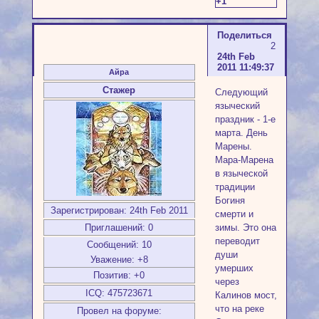
+1
Поделиться
2
24th Feb
2011 11:49:37
Айра
Стажер
Следующий
языческий
праздник - 1-е
марта. День
Марены.
Мара-Марена
в языческой
традиции
Богиня
Зарегистрирован
: 24th Feb 2011
смерти и
зимы. Это она
Приглашений:
0
переводит
Сообщений:
10
души
Уважение:
+8
умерших
Позитив:
+0
через
ICQ:
475723671
Калинов мост,
что на реке
Провел на форуме: