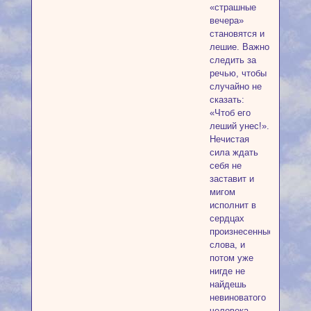
«страшные
вечера»
становятся и
лешие. Важно
следить за
речью, чтобы
случайно не
сказать:
«Чтоб его
леший унес!».
Нечистая
сила ждать
себя не
заставит и
мигом
исполнит в
сердцах
произнесенные
слова, и
потом уже
нигде не
найдешь
невиноватого
человека.