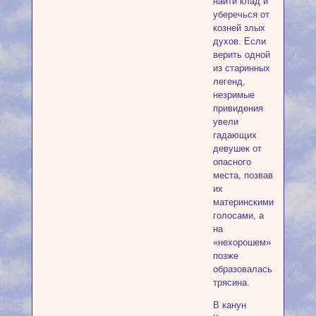
найти клад и
уберечься от
козней злых
духов. Если
верить одной
из старинных
легенд,
незримые
привидения
увели
гадающих
девушек от
опасного
места, позвав
их
материнскими
голосами, а
на
«нехорошем»
позже
образовалась
трясина.
В канун