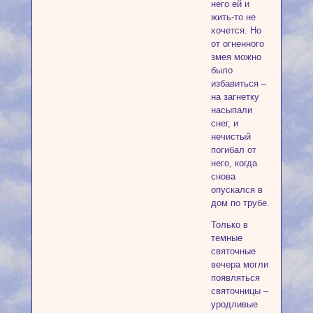
него ей и
жить-то не
хочется. Но
от огненного
змея можно
было
избавиться –
на загнетку
насыпали
снег, и
нечистый
погибал от
него, когда
снова
опускался в
дом по трубе.
Только в
темные
святочные
вечера могли
появляться
святочницы –
уродливые