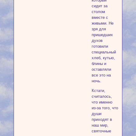
который
сидит за
столом
вместе с
живыми. Не
зря для
пришедших
духов
готовили
специальный
хлеб, кутью,
блины и
оставляли
все это на
ночь.
Кстати,
считалось,
что именно
из-за того, что
души
приходят в
наш мир,
святочные