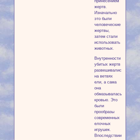
принесением
жертв.
Изначально
это были
человеческие
жертвы,
затем стали
использовать
животных.
Внутренности
убитых жертв
развешивались
на ветвях
ели, а сама
она
обмазывалась
кровью. Это
были
прообразы
современных
елочных
игрушек.
Впоследствии