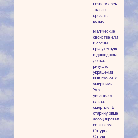
позволялось
только
срезать
ветки.
Магические
свойства ели
и сосны
присутствуют
в дошедшем
до нас
ритуале
украшения
ими гробов с
умершими.
Это
увязывает
ель со
смертью. В
старину зима
ассоциировалась
со знаком
Сатурна.
Сатурн