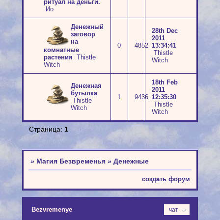
ритуал на деньги.
Ио
Денежный
28th Dec
заговор
2011
на
0
4852
13:34:41
комнатные
Thistle
растения
Thistle
Witch
Witch
18th Feb
Денежная
2011
бутылка
1
9436
12:35:30
Thistle
Thistle
Witch
Witch
Страница:
1
»
Магия Безвременья
»
Денежные
создать форум