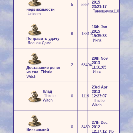
2015
5
5854
23:21:17
недвижимости
Танюшечка1108
Unicorn
16th Jan
2015
6
18310
15:35:38
Поправить удачу
Инга
Лесная Дама
29th Nov
2013
2
68404
11:31:05
Доставание денег
Инга
из сна
Thistle
Witch
23rd Apr
Клад
2013
Thistle
0
1119
12:23:07
Witch
Thistle
Witch
27th Dec
0
8489
2012
Викканский
12:37:12
Ио