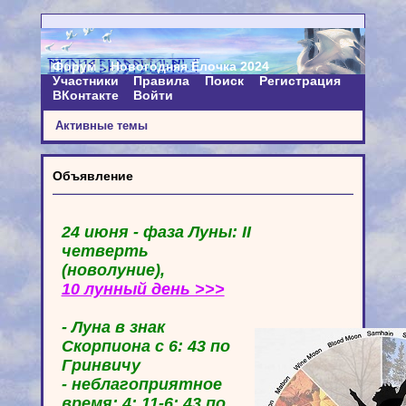
Форум
Новогодняя Ёлочка 2024
Участники
Правила
Поиск
Регистрация
ВКонтакте
Войти
Активные темы
Объявление
24 июня - фаза Луны: II
четверть
(новолуние),
10 лунный день >>>
- Луна в знак
Скорпиона с 6: 43 по
Гринвичу
- неблагоприятное
время: 4: 11-6: 43 по