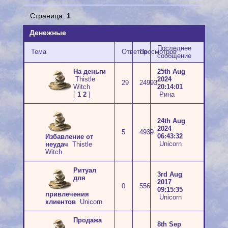
Страница:
1
Денежные
Последнее
Тема
Ответов
Просмотров
сообщение
На деньги
25th Aug
Thistle
2024
29
24993
Witch
20:14:01
[
1
2
]
Рина
24th Aug
2024
5
4939
06:43:32
Избавление от
Unicorn
неудач
Thistle
Witch
Ритуал
3rd Aug
для
2017
0
556
09:15:35
привлечения
Unicorn
клиентов
Unicorn
Продажа
8th Sep