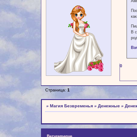
Ам
По
как
Пи
В 
род
Вз
0
Страница:
1
»
Магия Безвременья
»
Денежные
»
Дене