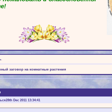
е!
ь
.
жный заговор на комнатные растения
я
ться
28th Dec 2011 13:34:41