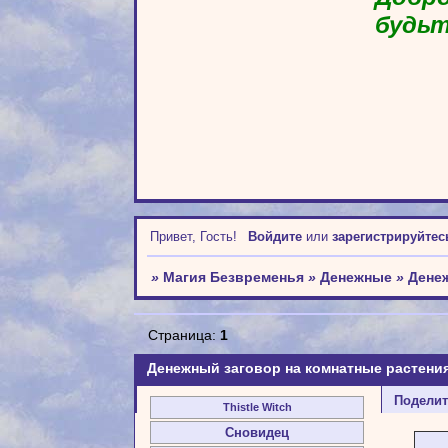
будьт
Привет, Гость!
Войдите
или
зарегистрируйтес
»
Магия Безвременья
»
Денежные
»
Дене
Страница:
1
Денежный заговор на комнатные растени
Подели
Thistle Witch
Сновидец