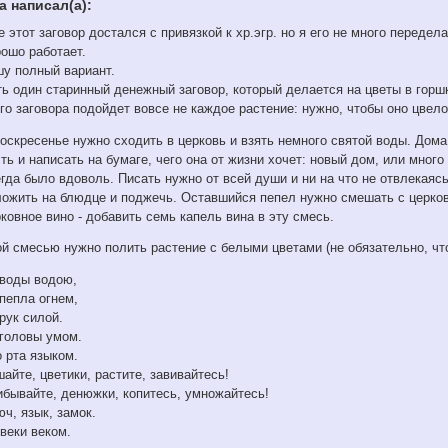
а написал(а):
 этот заговор достался с привязкой к хр.эгр. но я его не много переде
рошо работает.
шу полный вариант.
ь один старинный денежный заговор, который делается на цветы в горшк
го заговора подойдет вовсе не каждое растение: нужно, чтобы оно цвел
воскресенье нужно сходить в церковь и взять немного святой воды. До
ть и написать на бумаге, чего она от жизни хочет: новый дом, или мног
гда было вдоволь. Писать нужно от всей души и ни на что не отвлекаясь
ложить на блюдце и поджечь. Оставшийся пепел нужно смешать с церков
ковное вино - добавить семь капель вина в эту смесь.
й смесью нужно полить растение с белыми цветами (не обязательно, что
 воды водою,
пепла огнем,
рук силой.
 головы умом.
 рта языком.
айте, цветики, растите, завивайтесь!
ибывайте, денюжки, копитесь, умножайтесь!
ч, язык, замок.
веки веком.