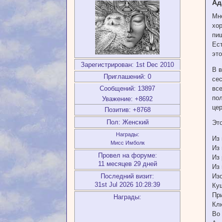
Ад
Мне
хо
пи
Ест
это
Зарегистрирован
: 1st Dec 2010
В 
Приглашений:
0
сес
все
Сообщений:
13897
по
Уважение:
+8692
цер
Позитив:
+8768
Пол:
Женский
Это
Награды:
Из
Мисс Имболк
Из 
Провел на форуме:
Из 
11 месяцев 29 дней
Из
Последний визит:
Изо
31st Jul 2026 10:28:39
Куш
Пр
Награды:
Клю
Во 