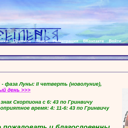
ники
Правила
Поиск
Регистрация
ВКонтакте
Войти
 - фаза Луны: II четверть (новолуние),
ый день >>>
в знак Скорпиона с 6: 43 по Гринвичу
гоприятное время: 4: 11-6: 43 по Гринвичу
 пожаловать и благословенны