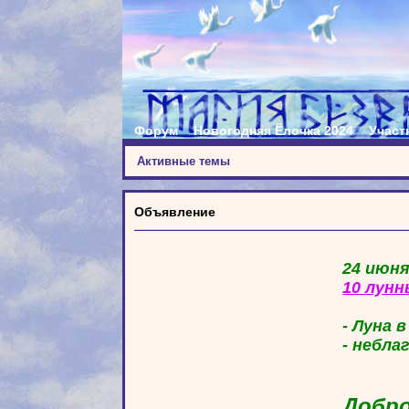
Форум
Новогодняя Ёлочка 2024
Участ
Активные темы
Объявление
24 июня
10 лунн
- Луна 
- небла
Добро