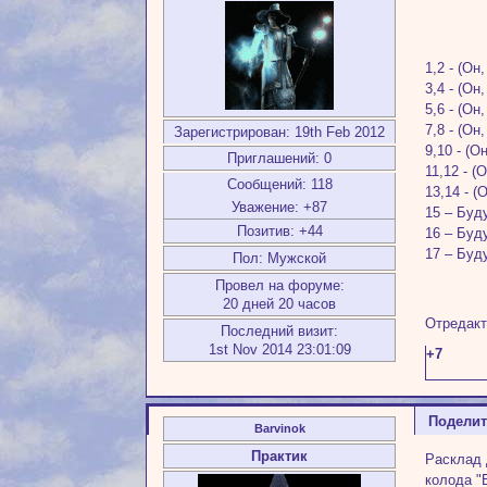
1,2 - (О
3,4 - (Он
5,6 - (О
7,8 - (Он
Зарегистрирован
: 19th Feb 2012
9,10 - (
Приглашений:
0
11,12 - 
Сообщений:
118
13,14 - 
Уважение:
+87
15 – Буд
Позитив:
+44
16 – Буд
17 – Буд
Пол:
Мужской
Провел на форуме:
20 дней 20 часов
Отредакт
Последний визит:
1st Nov 2014 23:01:09
+7
Подели
Barvinok
Практик
Расклад 
колода "