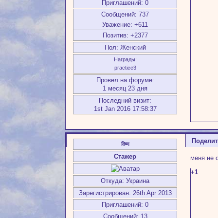
Приглашений:
0
Сообщений:
737
Уважение:
+611
Позитив:
+2377
Пол:
Женский
Награды:
practice3
Провел на форуме:
1 месяц 23 дня
Последний визит:
1st Jan 2016 17:58:37
Подели
विष्ण
Стажер
меня не 
+1
Откуда:
Украина
Зарегистрирован
: 26th Apr 2013
Приглашений:
0
Сообщений:
13