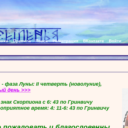
ники
Правила
Поиск
Регистрация
ВКонтакте
Войти
 - фаза Луны: II четверть (новолуние),
ый день >>>
в знак Скорпиона с 6: 43 по Гринвичу
гоприятное время: 4: 11-6: 43 по Гринвичу
 пожаловать и благословенны