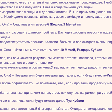
оционально чувствительный человек, переживаете происходящее. Необ
 двигаться и все получится. Свет в конце тоннеля уже виден.
емпераментная женщина с деловой хваткой. Вы не прочь эмоционально 
о. Необходимо проявить гибкость, умерить амбиции и прислушиваться 
Он, Она) – Счастливы ли вместе-
6 Жезлов,3 Мечей пп
дастся разрешить давнюю проблему. Вас ждут хорошие новости и подъе
ующем.
предстоит утратить прежние иллюзии. Возможно вас ожидает очень непр
(Он, Она) – Истинный мотив быть вместе-
10 Мечей, Рыцарь Кубков
пая, как вам кажется разумно, вы можете потерять партнера, который с
очень важного в своих отношениях.
чень мечтательны и романтичны.У вас наступает период радости, весны
(Он, Она) – Неверны или будут неверны друг другу, если будут вместе-
Ры
е прочь пофлиртовать, но понимаете, что , если про ваши проделки узна
.
баятельная женщина, чем пользуетесь при случае, например при устрой
ут ли счастливы, если будут вместе далее-
Туз Кубков
жизни начинается новый благоприятный этап. Ожидается эмоциональное