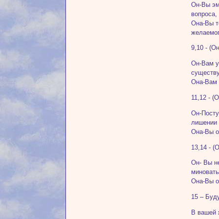
Он-Вы эм
вопроса,
Она-Вы т
желаемог
9,10 - (
Он-Вам у
существ
Она-Вам 
11,12 - 
Он-Посту
лишении 
Она-Вы о
13,14 - 
Он- Вы н
миновать
Она-Вы о
15 – Буд
В вашей 