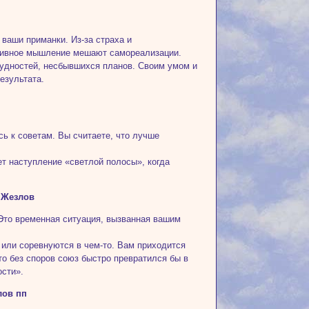
ваши приманки. Из-за страха и
ативное мышление мешают самореализации.
трудностей, несбывшихся планов. Своим умом и
езультата.
ь к советам. Вы считаете, что лучше
ет наступление «светлой полосы», когда
 Жезлов
Это временная ситуация, вызванная вашим
 или соревнуются в чем-то. Вам приходится
то без споров союз быстро превратился бы в
ости».
лов пп