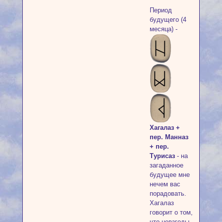
Период
будущего (4
месяца) -
Хагалаз +
пер. Манназ
+ пер.
Турисаз
- на
загаданное
будущее мне
нечем вас
порадовать.
Хагалаз
говорит о том,
что невзгоды