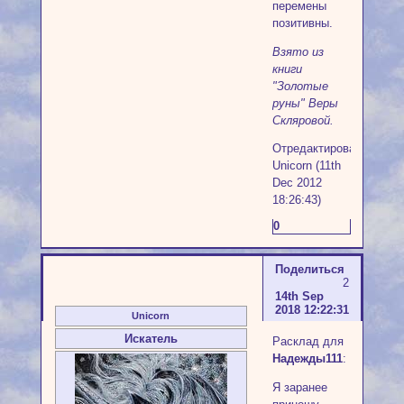
перемены
позитивны.
Взято из
книги
"Золотые
руны" Веры
Скляровой.
Отредактировано
Unicorn (11th
Dec 2012
18:26:43)
0
Поделиться
2
14th Sep
2018 12:22:31
Unicorn
Искатель
Расклад для
Надежды111
:
Я заранее