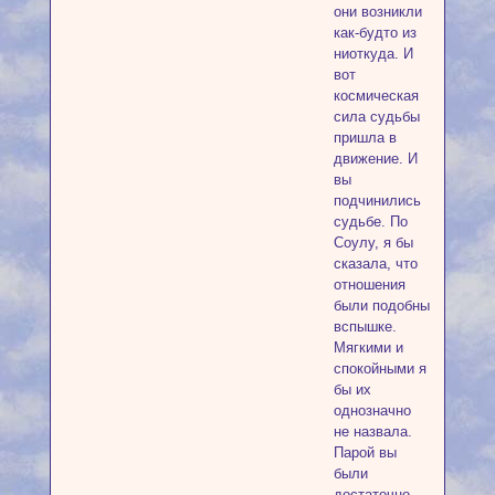
они возникли
как-будто из
ниоткуда. И
вот
космическая
сила судьбы
пришла в
движение. И
вы
подчинились
судьбе. По
Соулу, я бы
сказала, что
отношения
были подобны
вспышке.
Мягкими и
спокойными я
бы их
однозначно
не назвала.
Парой вы
были
достаточно