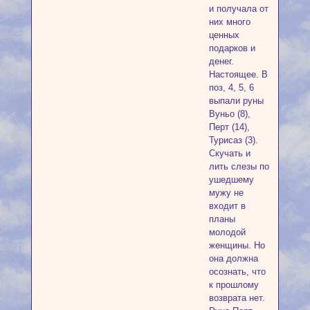
и получала от
них много
ценных
подарков и
денег.
Настоящее. В
поз, 4, 5, 6
выпали руны
Вуньо (8),
Перт (14),
Турисаз (3).
Скучать и
лить слезы по
ушедшему
мужу не
входит в
планы
молодой
женщины. Но
она должна
осознать, что
к прошлому
возврата нет.