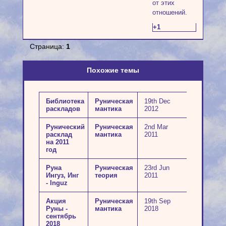
от этих
отношений.
+1
Страница:
1
Похожие темы
Библиотека
Руническая
19th Dec
раскладов
мантика
2012
Рунический
Руническая
2nd Mar
расклад
мантика
2011
на 2011
год
Руна
Руническая
23rd Jun
Ингуз, Инг
теория
2011
- Inguz
Акция
Руническая
19th Sep
Руны -
мантика
2018
сентябрь
2018