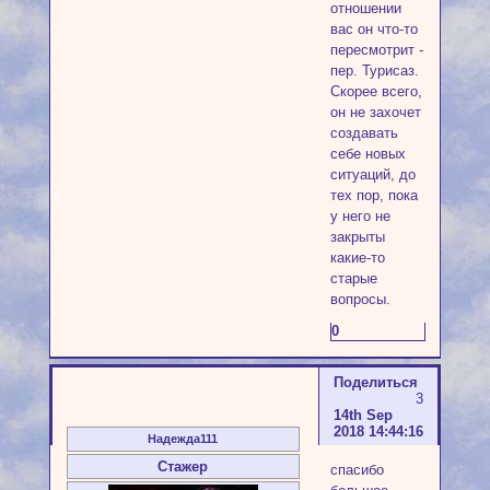
отношении
вас он что-то
пересмотрит -
пер. Турисаз.
Скорее всего,
он не захочет
создавать
себе новых
ситуаций, до
тех пор, пока
у него не
закрыты
какие-то
старые
вопросы.
0
Поделиться
3
14th Sep
2018 14:44:16
Надежда111
Стажер
спасибо