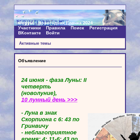
Форум
Новогодняя Ёлочка 2024
Участники
Правила
Поиск
Регистрация
ВКонтакте
Войти
Активные темы
Объявление
24 июня - фаза Луны: II
четверть
(новолуние),
10 лунный день >>>
- Луна в знак
Скорпиона с 6: 43 по
Гринвичу
- неблагоприятное
время: 4: 11-6: 43 по