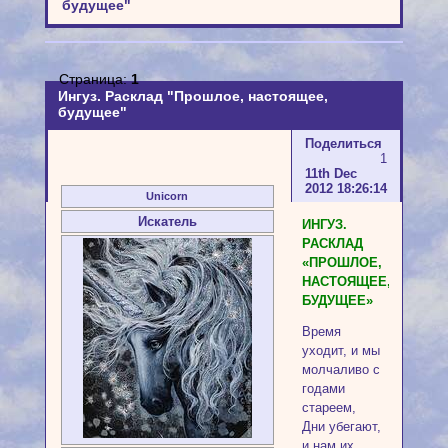
будущее"
Страница:
1
Ингуз. Расклад "Прошлое, настоящее,
будущее"
Поделиться
1
11th Dec
2012 18:26:14
Unicorn
Искатель
ИНГУЗ.
РАСКЛАД
«ПРОШЛОЕ,
НАСТОЯЩЕЕ,
БУДУЩЕЕ»
Время
уходит, и мы
молчаливо с
годами
стареем,
Дни убегают,
и нам их