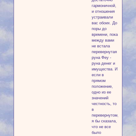
гармоничной,
и отношения
устраивали
вас обоих. До
поры до
времени, пока
между вами
не встала
перевернутая
руна Феу -
руна денег и
имущества. И
если в
прямом
положение,
одно из ее
значений
честность, то
в
перевернутом,
я бы сказала,
что не все
было