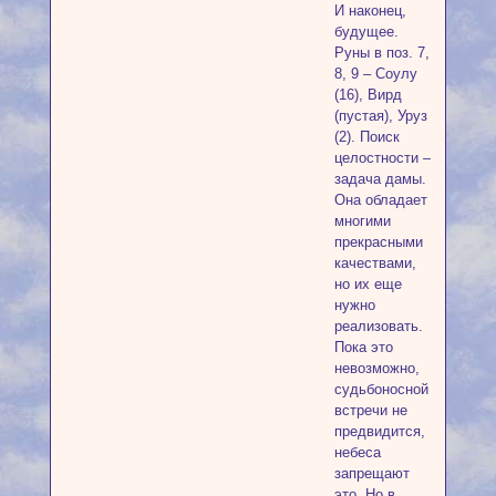
И наконец,
будущее.
Руны в поз. 7,
8, 9 – Соулу
(16), Вирд
(пустая), Уруз
(2). Поиск
целостности –
задача дамы.
Она обладает
многими
прекрасными
качествами,
но их еще
нужно
реализовать.
Пока это
невозможно,
судьбоносной
встречи не
предвидится,
небеса
запрещают
это. Но в