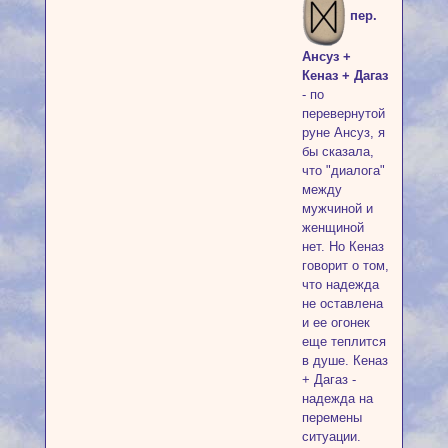
пер.
Ансуз +
Кеназ + Дагаз
- по
перевернутой
руне Ансуз, я
бы сказала,
что "диалога"
между
мужчиной и
женщиной
нет. Но Кеназ
говорит о том,
что надежда
не оставлена
и ее огонек
еще теплится
в душе. Кеназ
+ Дагаз -
надежда на
перемены
ситуации.