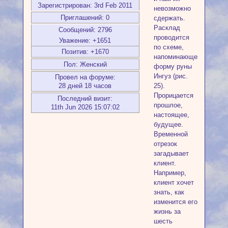
Зарегистрирован
: 3rd Feb 2011
невозможно
Приглашений:
0
сдержать.
Расклад
Сообщений:
2796
проводится
Уважение:
+1651
по схеме,
Позитив:
+1670
напоминающей
Пол:
Женский
форму руны
Ингуз (рис.
Провел на форуме:
28 дней 18 часов
25).
Прорицается
Последний визит:
прошлое,
11th Jun 2026 15:07:02
настоящее,
будущее.
Временной
отрезок
загадывает
клиент.
Например,
клиент хочет
знать, как
изменится его
жизнь за
шесть