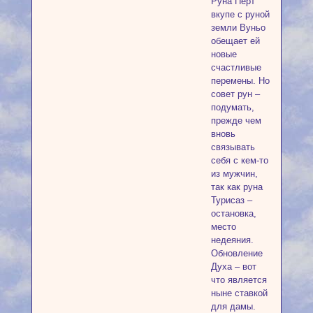
Руна Перт
вкупе с руной
земли Вуньо
обещает ей
новые
счастливые
перемены. Но
совет рун –
подумать,
прежде чем
вновь
связывать
себя с кем-то
из мужчин,
так как руна
Турисаз –
остановка,
место
недеяния.
Обновление
Духа – вот
что является
ныне ставкой
для дамы.