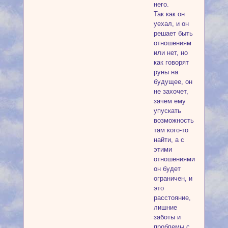
него.
Так как он
уехал, и он
решает быть
отношениям
или нет, но
как говорят
руны на
будущее, он
не захочет,
зачем ему
упускать
возможность
там кого-то
найти, а с
этими
отношениями
он будет
ограничен, и
это
расстояние,
лишние
заботы и
проблемы с