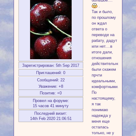
большое....
.
Так и было,
по прошлому
он ждал
ответа о
переводе на
рабату, дадут
или нет....в
итоге дали,
отношения
действительно
Зарегистрирован
: 5th Sep 2017
были скажем
Приглашений:
0
прчти
Сообщений:
22
идеальными,
Уважение:
+8
комфортными...
По
Позитив:
+0
настоящему,
Провел на форуме:
я так
15 часов 41 минуту
понимаю
Последний визит:
надежда у
14th Feb 2020 21:06:51
меня еще
осталась
только, не у