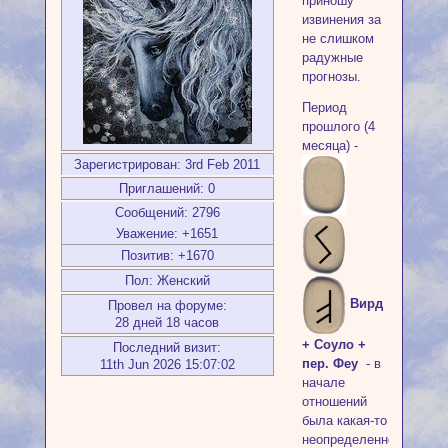
приношу
извинения за
не слишком
радужные
прогнозы.
Период
прошлого (4
месяца) -
Зарегистрирован
: 3rd Feb 2011
Приглашений:
0
Сообщений:
2796
Уважение:
+1651
Позитив:
+1670
Пол:
Женский
Вирд
Провел на форуме:
28 дней 18 часов
+ Соуло +
Последний визит:
пер. Феу
- в
11th Jun 2026 15:07:02
начале
отношений
была какая-то
неопределенность,