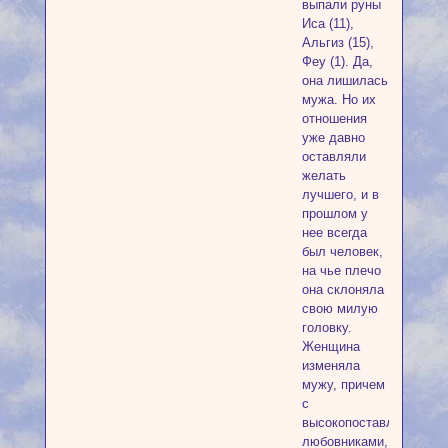
выпали руны
Иса (11),
Альгиз (15),
Феу (1). Да,
она лишилась
мужа. Но их
отношения
уже давно
оставляли
желать
лучшего, и в
прошлом у
нее всегда
был человек,
на чье плечо
она склоняла
свою милую
головку.
Женщина
изменяла
мужу, причем
с
высокопоставленными
любовниками,