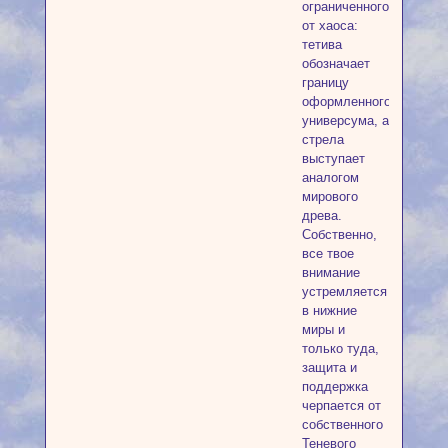
ограниченного
от хаоса:
тетива
обозначает
границу
оформленного
универсума, а
стрела
выступает
аналогом
мирового
древа.
Собственно,
все твое
внимание
устремляется
в нижние
миры и
только туда,
защита и
поддержка
черпается от
собственного
Теневого