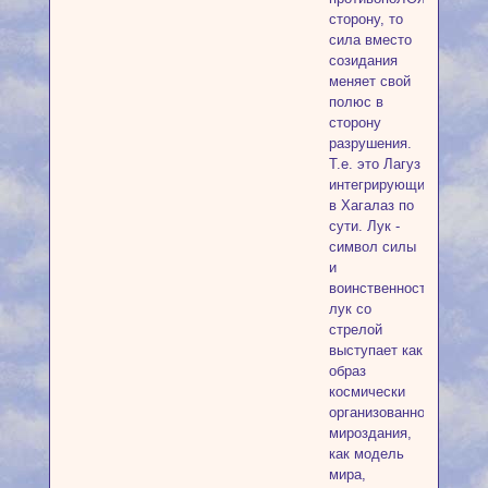
сторону, то
сила вместо
созидания
меняет свой
полюс в
сторону
разрушения.
Т.е. это Лагуз
интегрирующийся
в Хагалаз по
сути. Лук -
символ силы
и
воинственности,
лук со
стрелой
выступает как
образ
космически
организованного
мироздания,
как модель
мира,