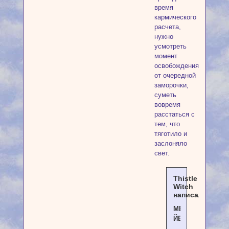
время
кармического
расчета,
нужно
усмотреть
момент
освобождения
от очередной
заморочки,
суметь
вовремя
расстаться с
тем, что
тяготило и
заслоняло
свет.
Thistle
Witch
написал(а):
МЕТАФОРЫ
ЙЕР