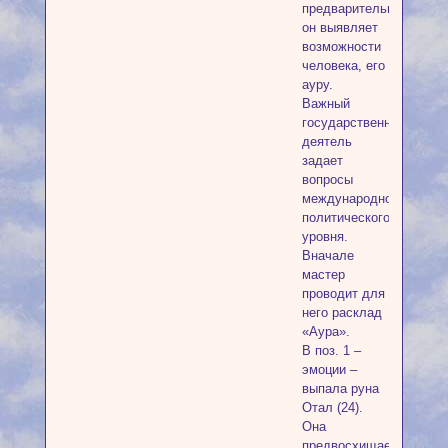
предварительный,
он выявляет
возможности
человека, его
ауру.
Важный
государственный
деятель
задает
вопросы
международного
политического
уровня.
Вначале
мастер
проводит для
него расклад
«Аура».
В поз. 1 –
эмоции –
выпала руна
Отал (24).
Она
предвосхищает