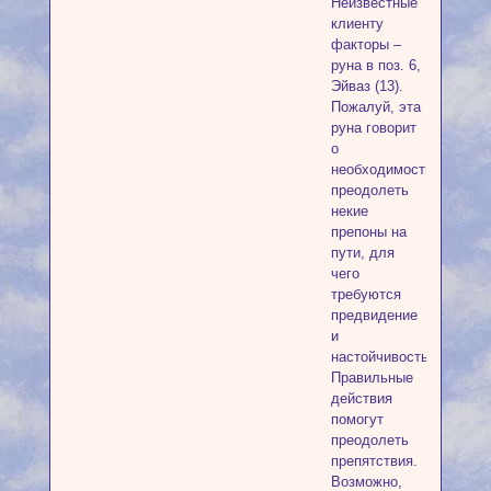
Неизвестные
клиенту
факторы –
руна в поз. 6,
Эйваз (13).
Пожалуй, эта
руна говорит
о
необходимости
преодолеть
некие
препоны на
пути, для
чего
требуются
предвидение
и
настойчивость.
Правильные
действия
помогут
преодолеть
препятствия.
Возможно,