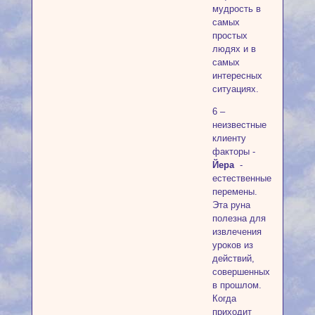
мудрость в
самых
простых
людях и в
самых
интересных
ситуациях.
6 –
неизвестные
клиенту
факторы -
Йера
-
естественные
перемены.
Эта руна
полезна для
извлечения
уроков из
действий,
совершенных
в прошлом.
Когда
приходит