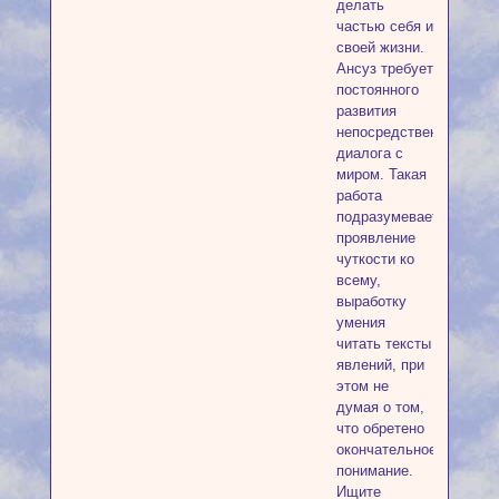
делать
частью себя и
своей жизни.
Ансуз требует
постоянного
развития
непосредственного
диалога с
миром. Такая
работа
подразумевает
проявление
чуткости ко
всему,
выработку
умения
читать тексты
явлений, при
этом не
думая о том,
что обретено
окончательное
понимание.
Ищите