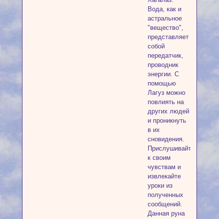
Вода, как и
астральное
"вещество",
представляет
собой
передатчик,
проводник
энергии. С
помощью
Лагуз можно
повлиять на
других людей
и проникнуть
в их
сновидения.
Прислушивайтесь
к своим
чувствам и
извлекайте
уроки из
полученных
сообщений.
Данная руна