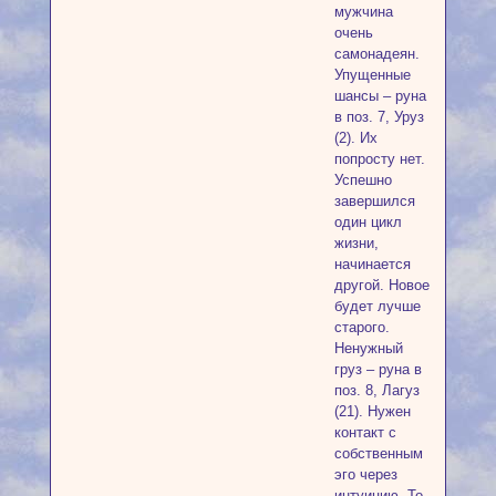
мужчина
очень
самонадеян.
Упущенные
шансы – руна
в поз. 7, Уруз
(2). Их
попросту нет.
Успешно
завершился
один цикл
жизни,
начинается
другой. Новое
будет лучше
старого.
Ненужный
груз – руна в
поз. 8, Лагуз
(21). Нужен
контакт с
собственным
эго через
интуицию. То,