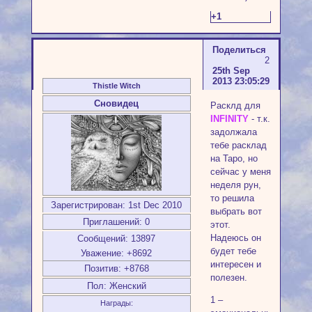
+1
Поделиться
2
25th Sep
2013 23:05:29
Thistle Witch
Сновидец
Расклд для
INFINITY
- т.к.
задолжала
тебе расклад
на Таро, но
сейчас у меня
неделя рун,
то решила
Зарегистрирован
: 1st Dec 2010
выбрать вот
Приглашений:
0
этот.
Надеюсь он
Сообщений:
13897
будет тебе
Уважение:
+8692
интересен и
Позитив:
+8768
полезен.
Пол:
Женский
1 –
Награды: