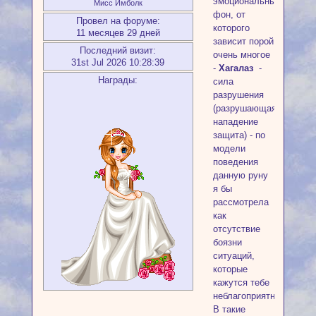
эмоциональный
Мисс Имболк
фон, от
Провел на форуме:
которого
11 месяцев 29 дней
зависит порой
Последний визит:
очень многое
31st Jul 2026 10:28:39
-
Хагалаз
-
Награды:
сила
разрушения
(разрушающая
нападение
защита) - по
модели
поведения
данную руну
я бы
рассмотрела
как
отсутствие
боязни
ситуаций,
которые
кажутся тебе
неблагоприятными.
В такие