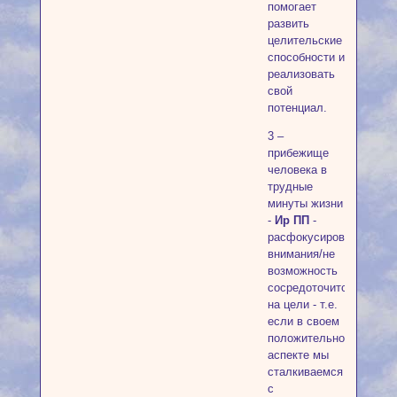
помогает
развить
целительские
способности и
реализовать
свой
потенциал.
3 –
прибежище
человека в
трудные
минуты жизни
-
Ир ПП
-
расфокусировка
внимания/не
возможность
сосредоточится
на цели - т.е.
если в своем
положительном
аспекте мы
сталкиваемся
с