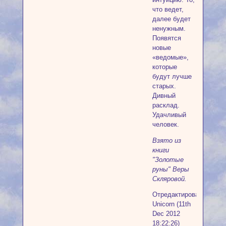
что ведет,
далее будет
ненужным.
Появятся
новые
«ведомые»,
которые
будут лучше
старых.
Дивный
расклад.
Удачливый
человек.
Взято из
книги
"Золотые
руны" Веры
Скляровой.
Отредактировано
Unicorn (11th
Dec 2012
18:22:26)