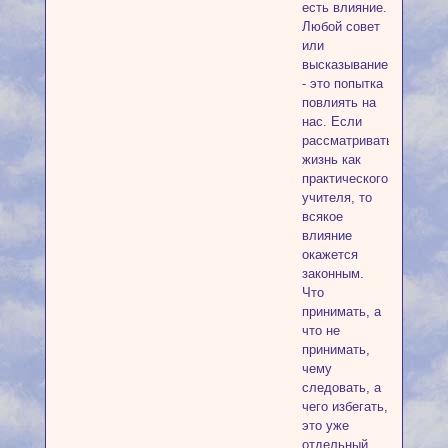
есть влияние.
Любой совет
или
высказывание
- это попытка
повлиять на
нас. Если
рассматривать
жизнь как
практического
учителя, то
всякое
влияние
окажется
законным.
Что
принимать, а
что не
принимать,
чему
следовать, а
чего избегать,
это уже
отдельный