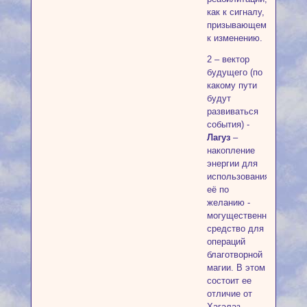
как к сигналу,
призывающему
к изменению.
2 – вектор
будущего (по
какому пути
будут
развиваться
события) -
Лагуз
–
накопление
энергии для
использования
её по
желанию -
могущественное
средство для
операций
благотворной
магии. В этом
состоит ее
отличие от
Хагалаз.