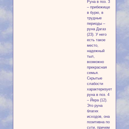
Руна в поз. 3
– прибежище
в бурю, в
трудные
периоды –
руна Дагаз
(23). У него
есть такое
место,
надежный
тыл,
возможно
прекрасная
семья.
Скрытые
слабости
характеризует
руна в поз. 4
– Йера (12).
Это руна
благих
исходов, она
позитивна по
сути, причем