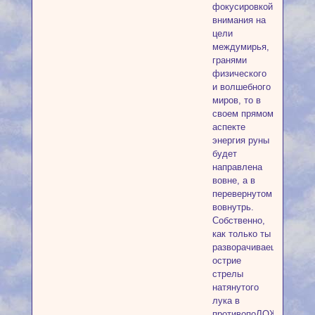
фокусировкой
внимания на
цели
междумирья,
гранями
физического
и волшебного
миров, то в
своем прямом
аспекте
энергия руны
будет
направлена
вовне, а в
перевернутом
вовнутрь.
Собственно,
как только ты
разворачиваешь
острие
стрелы
натянутого
лука в
противопоЛОЖную