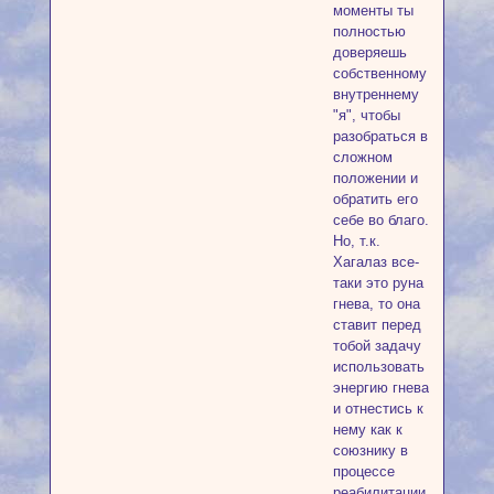
моменты ты
полностью
доверяешь
собственному
внутреннему
"я", чтобы
разобраться в
сложном
положении и
обратить его
себе во благо.
Но, т.к.
Хагалаз все-
таки это руна
гнева, то она
ставит перед
тобой задачу
использовать
энергию гнева
и отнестись к
нему как к
союзнику в
процессе
реабилитации,