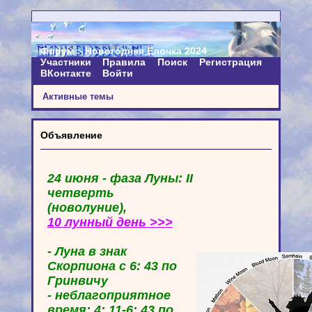
Форум
Новогодняя Ёлочка 2024
Участники
Правила
Поиск
Регистрация
ВКонтакте
Войти
Активные темы
Объявление
24 июня - фаза Луны: II
четверть
(новолуние),
10 лунный день >>>
- Луна в знак
Скорпиона с 6: 43 по
Гринвичу
- неблагоприятное
время: 4: 11-6: 43 по