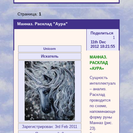
Страница:
1
Манназ. Расклад "Аура"
Поделиться
1
11th Dec
2012 18:21:55
Unicorn
Искатель
МАННАЗ.
РАСКЛАД
«АУРА»
Сущность
интеллектуализма
– анализ.
Расклад
проводится
по схеме,
напоминающей
форму руны
Манназ (рис.
Зарегистрирован
: 3rd Feb 2011
23).