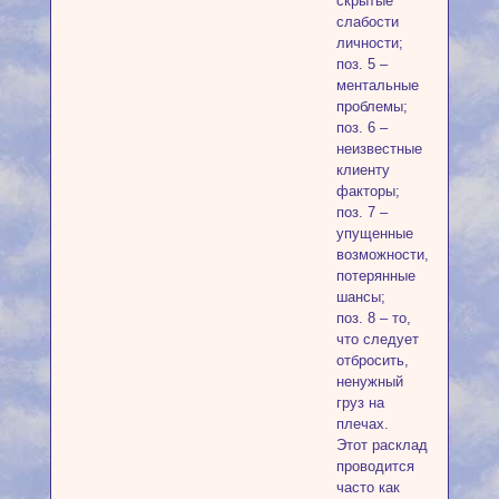
скрытые
слабости
личности;
поз. 5 –
ментальные
проблемы;
поз. 6 –
неизвестные
клиенту
факторы;
поз. 7 –
упущенные
возможности,
потерянные
шансы;
поз. 8 – то,
что следует
отбросить,
ненужный
груз на
плечах.
Этот расклад
проводится
часто как