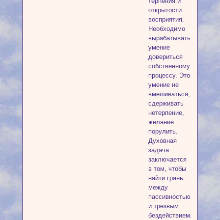
терпения и
открытости
восприятия.
Необходимо
вырабатывать
умение
довериться
собственному
процессу. Это
умение не
вмешиваться,
сдерживать
нетерпение,
желание
порулить.
Духовная
задача
заключается
в том, чтобы
найти грань
между
пассивностью
и трезвым
бездействием.