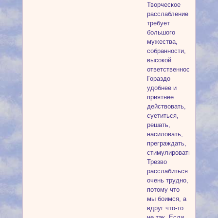
Творческое
расслабление
требует
большого
мужества,
собранности,
высокой
ответственности.
Гораздо
удобнее и
приятнее
действовать,
суетиться,
решать,
насиловать,
преграждать,
стимулировать.
Трезво
расслабиться
очень трудно,
потому что
мы боимся, а
вдруг что-то
не так. Если