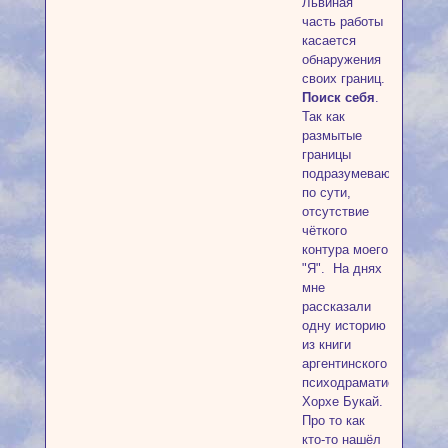
Львиная
часть работы
касается
обнаружения
своих границ.
Поиск себя
.
Так как
размытые
границы
подразумевают,
по сути,
отсутствие
чёткого
контура моего
"Я". На днях
мне
рассказали
одну историю
из книги
аргентинского
психодраматиста
Хорхе Букай.
Про то как
кто-то нашёл