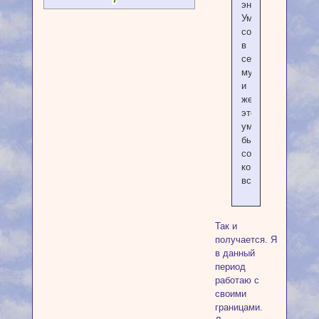
энергией.
Умение
соединить
в
себе
мужское
и
женское,
это
умение
быть
сопричастным
ко
всему.
Так и
получается. Я
в данный
период
работаю с
своими
границами.