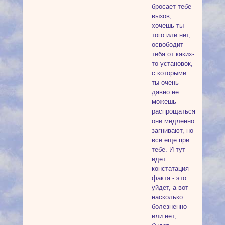
бросает тебе
вызов,
хочешь ты
того или нет,
освободит
тебя от каких-
то установок,
с которыми
ты очень
давно не
можешь
распрощаться,
они медленно
загнивают, но
все еще при
тебе. И тут
идет
констатация
факта - это
уйдет, а вот
насколько
болезненно
или нет,