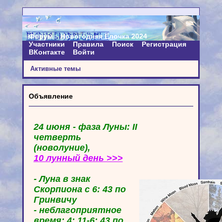
Форум
Новогодняя Ёлочка 2024
Участники
Правила
Поиск
Регистрация
ВКонтакте
Войти
Активные темы
Объявление
24 июня - фаза Луны: II
четверть
(новолуние),
10 лунный день >>>
- Луна в знак
Скорпиона с 6: 43 по
Гринвичу
- неблагоприятное
время: 4: 11-6: 43 по