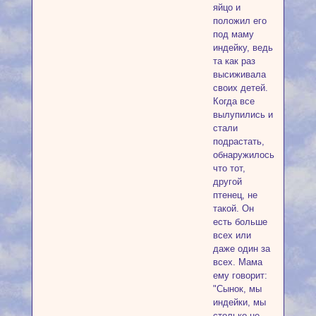
яйцо и
положил его
под маму
индейку, ведь
та как раз
высиживала
своих детей.
Когда все
вылупились и
стали
подрастать,
обнаружилось,
что тот,
другой
птенец, не
такой. Он
есть больше
всех или
даже один за
всех. Мама
ему говорит:
"Сынок, мы
индейки, мы
столько не