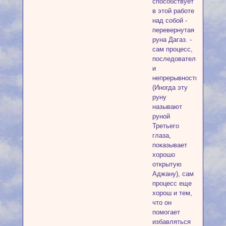
способствует
в этой работе
над собой -
перевернутая
руна Дагаз. -
сам процесс,
последовательность
и
непрерывность.
(Иногда эту
руну
называют
руной
Третьего
глаза,
показывает
хорошо
открытую
Аджану), сам
процесс еще
хорош и тем,
что он
помогает
избавляться