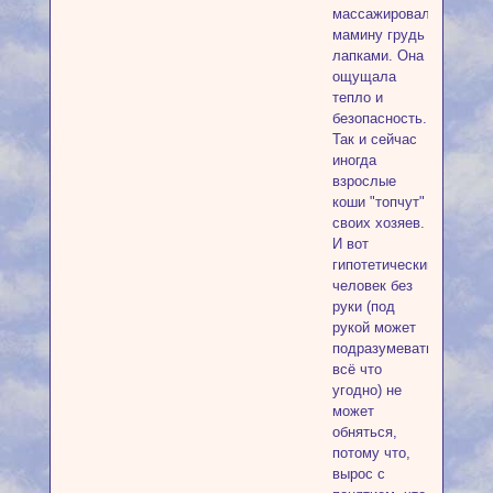
массажировала
мамину грудь
лапками. Она
ощущала
тепло и
безопасность.
Так и сейчас
иногда
взрослые
коши "топчут"
своих хозяев.
И вот
гипотетический
человек без
руки (под
рукой может
подразумеваться
всё что
угодно) не
может
обняться,
потому что,
вырос с