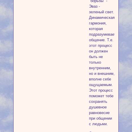
"борьбы" -
Эваз -
зеленый свет.
Динамическая
гармония,
которая
подразумевает
общение. Т.е.
этот процесс
он должен
быть не
только
внутренним,
но и внешним,
вполне себе
ощущаемым.
Этот процесс
поможет тебе
сохранять
душевное
равновесие
при общении
с людьми.