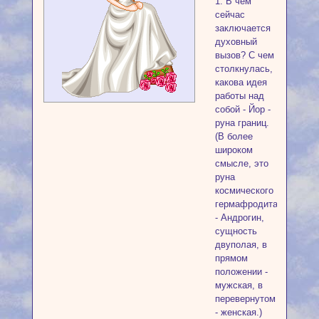
1. В чем
сейчас
заключается
духовный
вызов? С чем
столкнулась,
какова идея
работы над
собой - Йор -
руна границ.
(В более
широком
смысле, это
руна
космического
гермафродита
- Андрогин,
сущность
двуполая, в
прямом
положении -
мужская, в
перевернутом
- женская.)