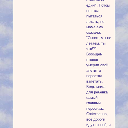
едим". Потом
он стал
пытаться
летать, но
мама ему
сказала:
"Сынок, мы не
летаем. ты
что!?".
Вообщем
птенец
умерил свой
апетит и
перестал
взлетать.
Ведь мама
для ребёнка
самый
главный
персонаж.
Собственно,
все дороги
идут от неё, и