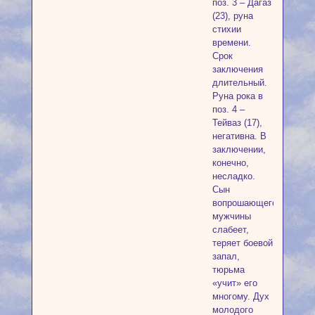
поз. 3 – Дагаз
(23), руна
стихии
времени.
Срок
заключения
длительный.
Руна рока в
поз. 4 –
Тейваз (17),
негативна. В
заключении,
конечно,
несладко.
Сын
вопрошающего
мужчины
слабеет,
теряет боевой
запал,
тюрьма
«учит» его
многому. Дух
молодого