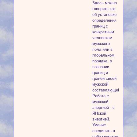
Здесь можно
говорить как
об установке
определения
границ с
конкретным
человеком
мужского
пола или в
глобальном
порядке, о
познании
границ и
граней своей
мужской
составляющей.
Работа с
мужской
энергией - с
ЯНской
энергией.
Умение
соединить в
себе мужское