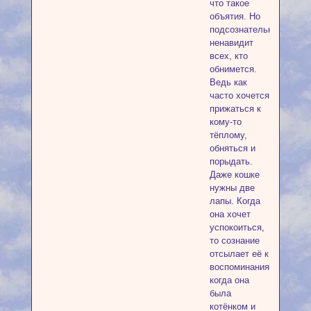
что такое
объятия. Но
подсознательно
ненавидит
всех, кто
обнимется.
Ведь как
часто хочется
прижаться к
кому-то
тёплому,
обняться и
порыдать.
Даже кошке
нужны две
лапы. Когда
она хочет
успокоиться,
то сознание
отсылает её к
воспоминаниям,
когда она
была
котёнком и