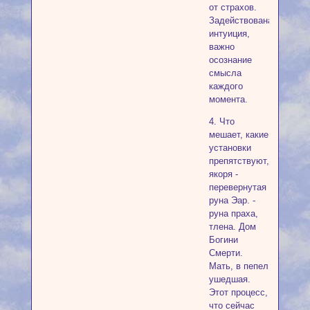
от страхов.
Задействована
интуиция,
важно
осознание
смысла
каждого
момента.
4. Что
мешает, какие
установки
препятствуют,
якоря -
перевернутая
руна Эар. -
руна праха,
тлена. Дом
Богини
Смерти.
Мать, в пепел
ушедшая.
Этот процесс,
что сейчас