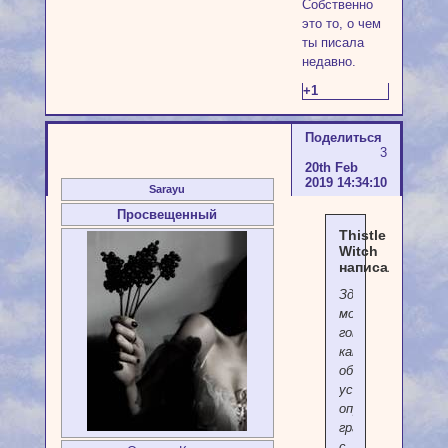
Собственно
это то, о чем
ты писала
недавно.
+1
Поделиться
3
20th Feb
2019 14:34:10
Sarayu
Просвещенный
Thistle
Witch
написал(а):
Здесь
можно
говорить
как
об
установке
определения
границ
с