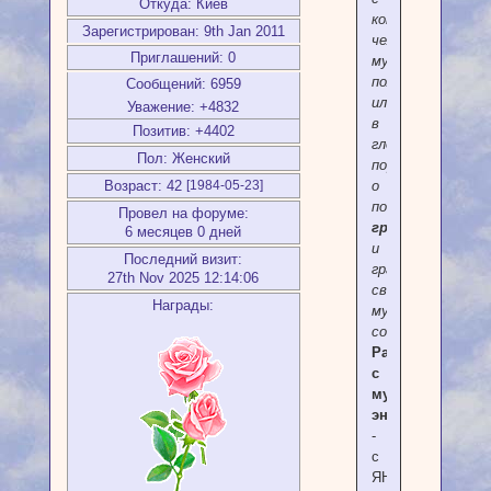
Откуда:
Киев
конкретным
Зарегистрирован
: 9th Jan 2011
человеком
Приглашений:
0
мужского
пола
Сообщений:
6959
или
Уважение:
+4832
в
Позитив:
+4402
глобальном
Пол:
Женский
порядке,
о
Возраст:
42
[1984-05-23]
познании
Провел на форуме:
границ
6 месяцев 0 дней
и
Последний визит:
граней
27th Nov 2025 12:14:06
своей
Награды:
мужской
составляющей
.
Работа
с
мужской
энергией
-
с
ЯНской