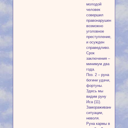
молодой
человек
совершил
правонарушение,
возможно
уголовное
преступление,
и осужден
справедливо.
Срок
заключения –
минимум два
года.
Поз. 2 – руна
богини удачи,
фортуны.
Здесь мы
видим руну
Иса (11).
Замораживание
ситуации,
неволя.
Руна кармы в