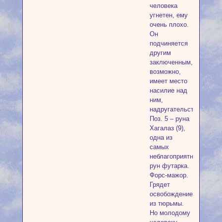
человека
угнетен, ему
очень плохо.
Он
подчиняется
другим
заключенным,
возможно,
имеет место
насилие над
ним,
надругательство.
Поз. 5 – руна
Хагалаз (9),
одна из
самых
неблагоприятных
рун футарка.
Форс-мажор.
Грядет
освобождение
из тюрьмы.
Но молодому