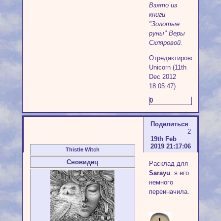
Взято из
книги
"Золотые
руны" Веры
Скляровой.
Отредактировано
Unicorn (11th
Dec 2012
18:05:47)
0
Поделиться
2
19th Feb
2019 21:17:06
Thistle Witch
Сновидец
Расклад для
Sarayu
: я его
немного
переиначила.