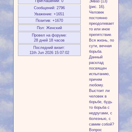
Приглашений:
0
Эйваз (13)
(рис. 16).
Сообщений:
2796
Человек
Уважение:
+1651
постоянно
Позитив:
+1670
преодолевает
Пол:
Женский
то или иное
препятствие.
Провел на форуме:
28 дней 18 часов
Вся жизнь, по
сути, вечная
Последний визит:
борьба.
11th Jun 2026 15:07:02
Данный
расклад
посвящен
испытанию,
причем
любому.
Выстоит ли
человек в
борьбе, будь
то борьба с
недругами, с
болезнью, с
самим собой?
Вопрос