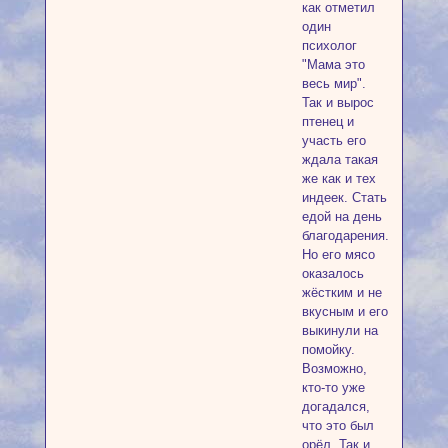
как отметил
один
психолог
"Мама это
весь мир".
Так и вырос
птенец и
участь его
ждала такая
же как и тех
индеек. Стать
едой на день
благодарения.
Но его мясо
оказалось
жёстким и не
вкусным и его
выкинули на
помойку.
Возможно,
кто-то уже
догадался,
что это был
орёл. Так и