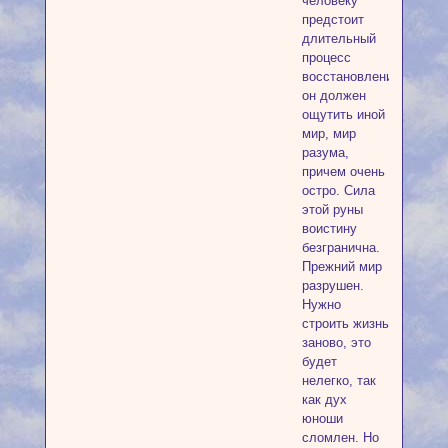
человеку
предстоит
длительный
процесс
восстановления,
он должен
ощутить иной
мир, мир
разума,
причем очень
остро. Сила
этой руны
воистину
безгранична.
Прежний мир
разрушен.
Нужно
строить жизнь
заново, это
будет
нелегко, так
как дух
юноши
сломлен. Но