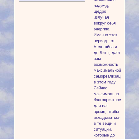
надежд,
щедро
излучая
вокруг себя
энергию.
Именно этот
период - от
Бельтайна и
до Литы, дает
вам
возможность
максимальной
самореализации
в этом году.
Сейчас
максимально
благоприятное
для вас
время, чтобы
вкладываться
в те вещи и
ситуации,
которые до