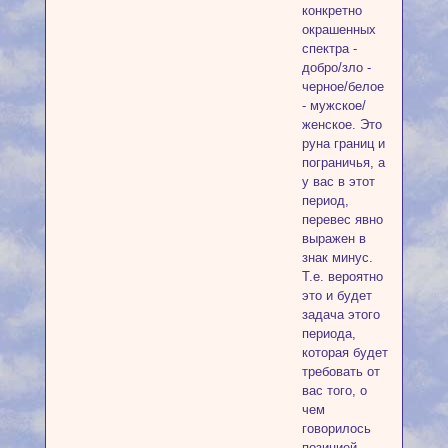
конкретно
окрашенных
спектра -
добро/зло -
черное/белое
- мужское/
женское. Это
руна границ и
пограничья, а
у вас в этот
период,
перевес явно
выражен в
знак минус.
Т.е. вероятно
это и будет
задача этого
периода,
которая будет
требовать от
вас того, о
чем
говорилось
позицией