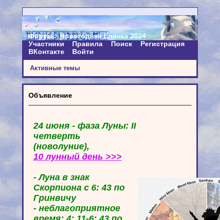
Форум
Новогодняя Ёлочка 2024
Участники
Правила
Поиск
Регистрация
ВКонтакте
Войти
Активные темы
Объявление
24 июня - фаза Луны: II
четверть
(новолуние),
10 лунный день >>>
- Луна в знак
Скорпиона с 6: 43 по
Гринвичу
- неблагоприятное
время: 4: 11-6: 43 по