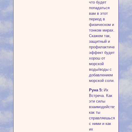
что будет
попадаться
вам в этот
период в
физическом и
тонком мирах.
Скажем так,
защитный и
профилактический
эффект будет
хорош от
морской
воды/воды с
добавлением
морской соли.
Руна 5:
Их
Встреча. Как
эти силы
взаимодействуют,
как ты
справляешься
с ними и как
их