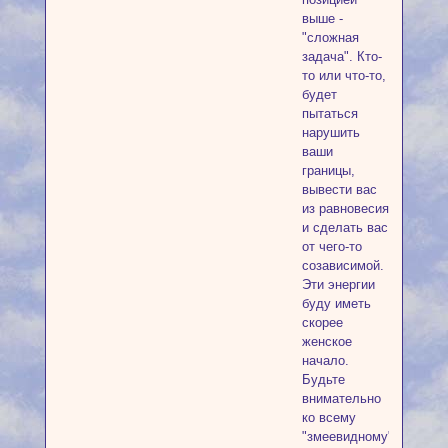
выше -
"сложная
задача". Кто-
то или что-то,
будет
пытаться
нарушить
ваши
границы,
вывести вас
из равновесия
и сделать вас
от чего-то
созависимой.
Эти энергии
буду иметь
скорее
женское
начало.
Будьте
внимательно
ко всему
"змеевидному"