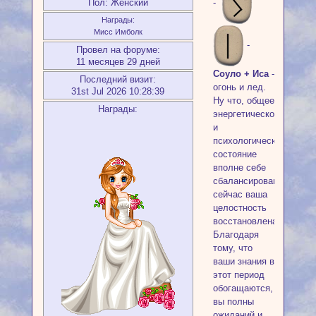
Пол:
Женский
-
Награды:
Мисс Имболк
-
Провел на форуме:
11 месяцев 29 дней
Соуло + Иса
-
Последний визит:
огонь и лед.
31st Jul 2026 10:28:39
Ну что, общее
Награды:
энергетическое
и
психологическое
состояние
вполне себе
сбалансировано:
сейчас ваша
целостность
восстановлена.
Благодаря
тому, что
ваши знания в
этот период
обогащаются,
вы полны
ожиданий и