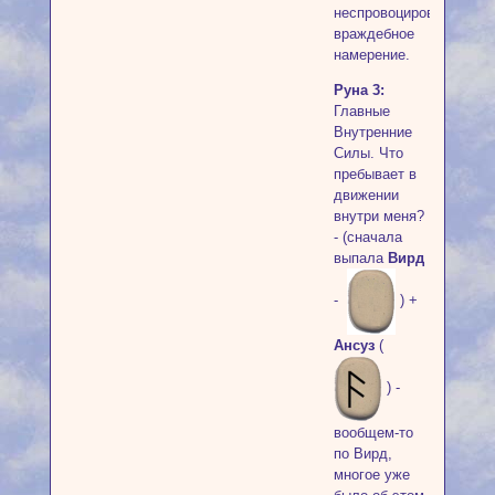
неспровоцированное
враждебное
намерение.
Руна 3:
Главные
Внутренние
Силы. Что
пребывает в
движении
внутри меня?
- (сначала
выпала
Вирд
-
) +
Ансуз
(
) -
вообщем-то
по Вирд,
многое уже