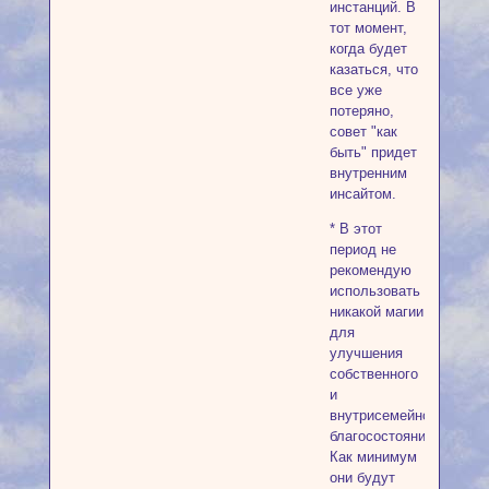
инстанций. В
тот момент,
когда будет
казаться, что
все уже
потеряно,
совет "как
быть" придет
внутренним
инсайтом.
* В этот
период не
рекомендую
использовать
никакой магии
для
улучшения
собственного
и
внутрисемейного
благосостояния.
Как минимум
они будут