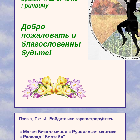
Гринвичу
Добро
пожаловать и
благословенны
будьте!
Привет, Гость!
Войдите
или
зарегистрируйтесь
.
»
Магия Безвременья
»
Руническая мантика
»
Расклад "Белтайн"