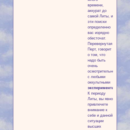
времени,
аккурат до
самой Литы, и
эти поиски
определенно
вас изрядно
обесточат.
Перевернутая
Перт, говорит
о том, что
надо быть
очень
осмотрительной
с любыми
оккультными
экспериментами
.
К периоду
Литы, вы явно
привлечете
внимание к
себе и данной
ситуации
высших