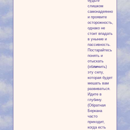
будьте
слишком
самонадеянной
и проявите
осторожность,
однако не
стоит впадать
в уныние и
пассивность.
Постарайтесь
понять и
отыскать
(об
лич
ить)
эту силу,
которая будет
мешать вам
развиваться.
Идите в
глубину.
(Обратная
Беркана
часто
приходит,
когда есть