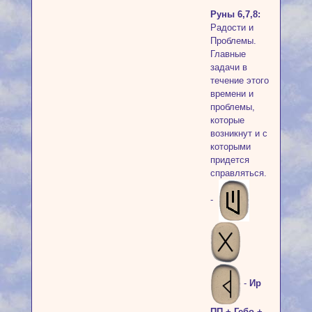
Руны 6,7,8:
Радости и
Проблемы.
Главные
задачи в
течение этого
времени и
проблемы,
которые
возникнут и с
которыми
придется
справляться.
-
-
Ир
ПП + Гебо +