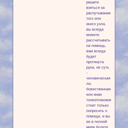
решите
взяться за
распутывание
того или
иного узла,
вы всегда
можете
рассчитывать
на помощь,
вам всегда
будет
протянута
рука, не суть
-
человеческая
ли,
божественная
или иная
тонкоплановая,
стоит только
попросить о
помощи, и вы
ее в полной
мере будете