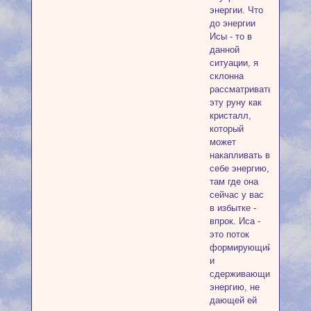
энергии. Что
до энергии
Исы - то в
данной
ситуации, я
склонна
рассматривать
эту руну как
кристалл,
который
может
накапливать в
себе энергию,
там где она
сейчас у вас
в избытке -
впрок. Иса -
это поток
формирующий
и
сдерживающий
энергию, не
дающей ей