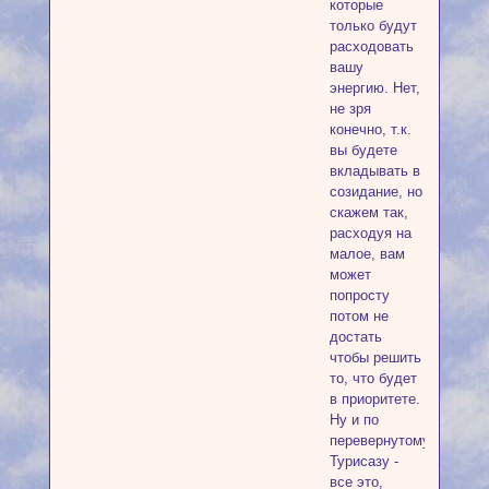
которые
только будут
расходовать
вашу
энергию. Нет,
не зря
конечно, т.к.
вы будете
вкладывать в
созидание, но
скажем так,
расходуя на
малое, вам
может
попросту
потом не
достать
чтобы решить
то, что будет
в приоритете.
Ну и по
перевернутому
Турисазу -
все это,