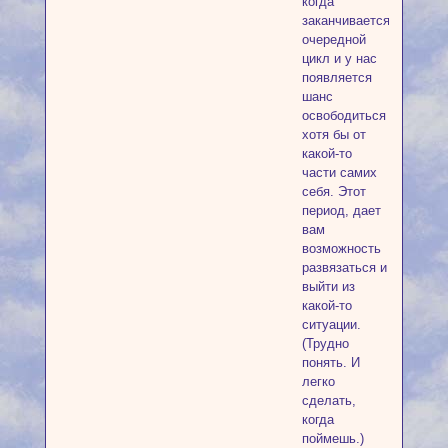
когда
заканчивается
очередной
цикл и у нас
появляется
шанс
освободиться
хотя бы от
какой-то
части самих
себя. Этот
период, дает
вам
возможность
развязаться и
выйти из
какой-то
ситуации.
(Трудно
понять. И
легко
сделать,
когда
поймешь.)