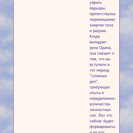
убрать
барьеры,
препятствующие
перемещению
энергии тела
и разума.
Когда
выпадает
руна Одина,
она говорит о
том, что вы
вступили в
тот период
"сложных
дел",
требующих
опыта и
определенного
количества
личностных
сил. Вот что
сейчас будет
формироваться
и на что