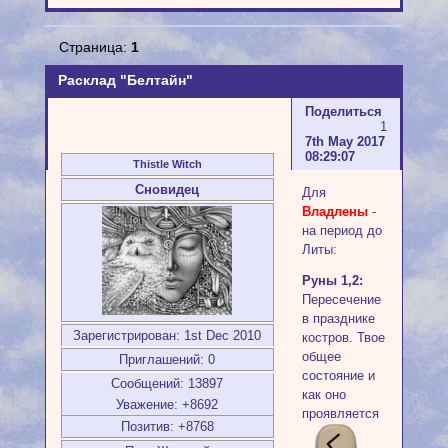
Страница:
1
Расклад "Белтайн"
Поделиться
1
7th May 2017
08:29:07
Thistle Witch
Сновидец
Для
Владлены
-
на период до
Литы:
Руны 1,2:
Пересечение
в празднике
Зарегистрирован
: 1st Dec 2010
костров. Твое
общее
Приглашений:
0
состояние и
Сообщений:
13897
как оно
Уважение:
+8692
проявляется
Позитив:
+8768