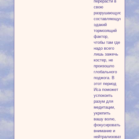
перерасти в
свою
разрушающую
составляющую,
эдакий
тормозящий
фактор,
чтобы там где
надо всего
лишь зажечь
костер, не
произошло
глобального
поджога. В
этот период
Иса поможет
успокоить
разум для
медитации,
укрепить
вашу волю,
фокусировать
внимание и
нейтрализовать