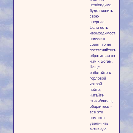
необходимо
будет копить
свою
энергию.
Если есть
необходимость
получить
совет, то не
постесняйтесь
обратиться за
ним к Богам.
Чаще
работайте с
горловой
чакрой -
пойте,
читайте
стихи/спелы,
общайтесь -
все это
поможет
увеличить
активную