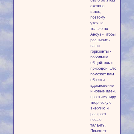
было об этом
сказано
выше,
поэтому
уточню
только по
Ансуз - чтобы
расширить
ваши
горизонты -
побольше
общайтесь с
природой. Это
поможет вам
обрести
вдохновение
и новые идеи,
простимулирует
творческую
энергию и
раскроет
новые
таланты.
Поможет