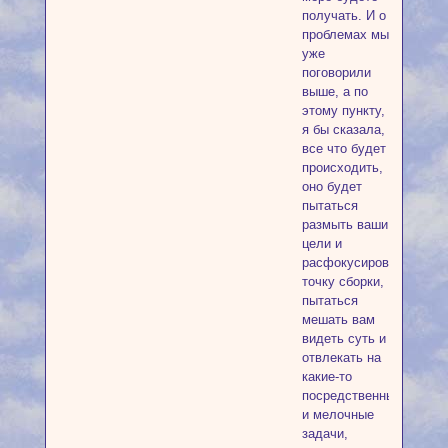
получать. И о
проблемах мы
уже
поговорили
выше, а по
этому пункту,
я бы сказала,
все что будет
происходить,
оно будет
пытаться
размыть ваши
цели и
расфокусировать
точку сборки,
пытаться
мешать вам
видеть суть и
отвлекать на
какие-то
посредственные
и мелочные
задачи,