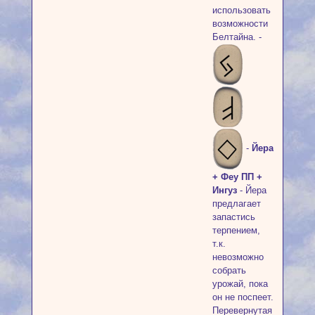
использовать
возможности
Белтайна. -
-
Йера
+ Феу ПП +
Ингуз
- Йера
предлагает
запастись
терпением,
т.к.
невозможно
собрать
урожай, пока
он не поспеет.
Перевернутая