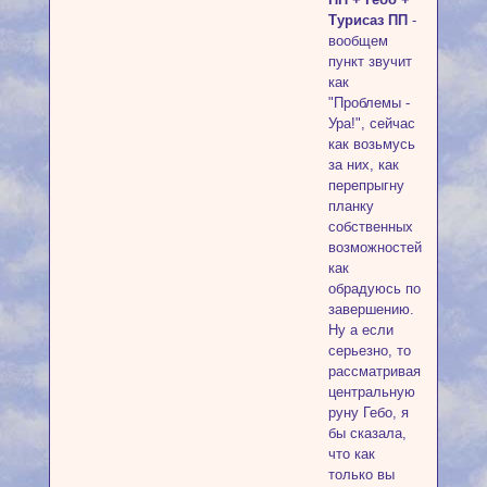
Турисаз ПП
-
вообщем
пункт звучит
как
"Проблемы -
Ура!", сейчас
как возьмусь
за них, как
перепрыгну
планку
собственных
возможностей,
как
обрадуюсь по
завершению.
Ну а если
серьезно, то
рассматривая
центральную
руну Гебо, я
бы сказала,
что как
только вы