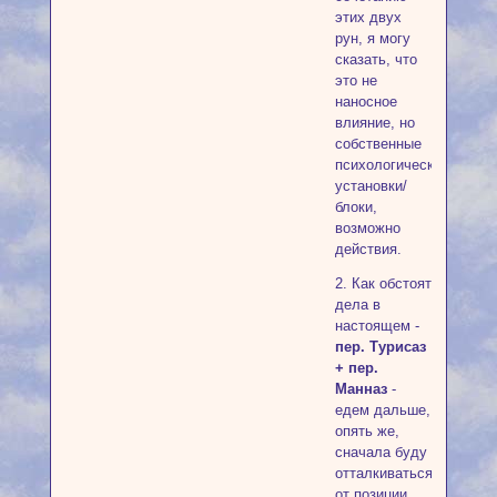
этих двух
рун, я могу
сказать, что
это не
наносное
влияние, но
собственные
психологические
установки/
блоки,
возможно
действия.
2. Как обстоят
дела в
настоящем -
пер. Турисаз
+ пер.
Манназ
-
едем дальше,
опять же,
сначала буду
отталкиваться
от позиции