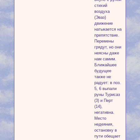
стихий
воздуха
(Эваз)
движение
натыкается на
препятствие.
Перемены
грядут, но они
неясны даже
нам самим.
Ближайшее
будущее
также не
радует: в поз.
5, 6 выпали
руны Турисаз
(3) и Перт
(14),
негативна.
Место
недеяния,
остановку в
пути обещает