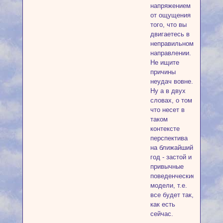
напряжением
от ощущения
того, что вы
двигаетесь в
неправильном
направлении.
Не ищите
причины
неудач вовне.
Ну а в двух
словах, о том
что несет в
таком
контексте
перспектива
на ближайший
год - застой и
привычные
поведенческие
модели, т.е.
все будет так,
как есть
сейчас.