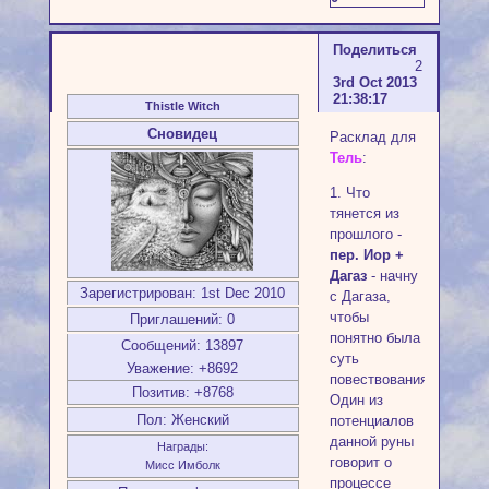
Поделиться
2
3rd Oct 2013
21:38:17
Thistle Witch
Сновидец
Расклад для
Тель
:
1. Что
тянется из
прошлого -
пер. Иор +
Дагаз
- начну
Зарегистрирован
: 1st Dec 2010
с Дагаза,
чтобы
Приглашений:
0
понятно была
Сообщений:
13897
суть
Уважение:
+8692
повествования.
Позитив:
+8768
Один из
Пол:
Женский
потенциалов
данной руны
Награды:
говорит о
Мисс Имболк
процессе