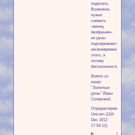
поделать.
Возможно,
нужно
снимать
«венец
безбрачия»,
но руны
подчеркивают
несвоевременность
этого, а
потому
бесполезность.
Взято из
книги
"Золотые
руны" Веры
Скляровой.
Отредактировано
Unicorn (11th
Dec 2012
17:54:12)
0