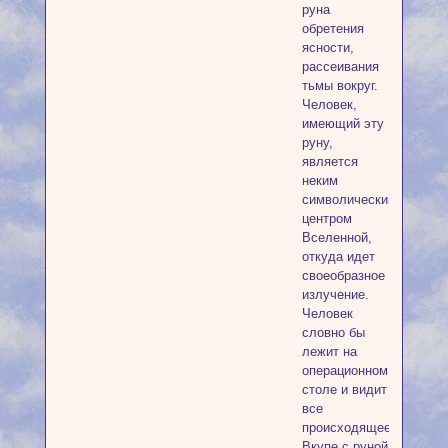
руна
обретения
ясности,
рассеивания
тьмы вокруг.
Человек,
имеющий эту
руну,
является
неким
символическим
центром
Вселенной,
откуда идет
своеобразное
излучение.
Человек
словно бы
лежит на
операционном
столе и видит
все
происходящее.
Вкупе с руной