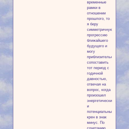
временные
рамки в
отношении
прошлого, то
я беру
симметричную
прогрессию
ближайшего
будущего и
могу
приблизительно
сопоставить
тот период с
годичной
давностью,
отвечая на
вопрос, когда
произошел
энергетический
и
потенциальный
крен в знак
минус. По
сочетанию