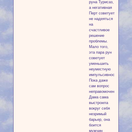
руна Турисаз,
а негативная
Перт советует
не надеяться
на
счастливое
решение
проблемы.
Мало того,
эта пара рун
советует
уменьшить
неуместную
импульсивность.
Пока даже
сам вопрос
неправомочен.
Дама сама
выстроила
вокруг себя
незримый
барьер, она
боится
мужчин