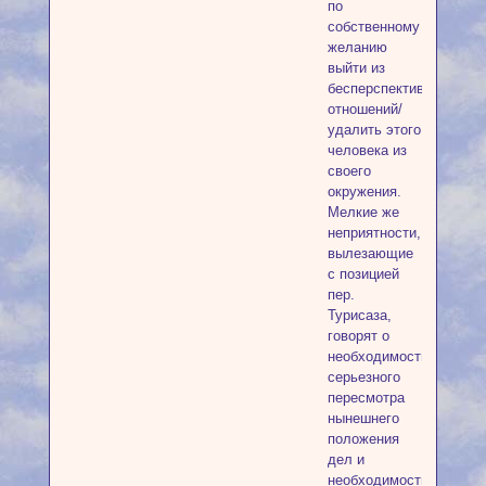
по
собственному
желанию
выйти из
бесперспективных
отношений/
удалить этого
человека из
своего
окружения.
Мелкие же
неприятности,
вылезающие
с позицией
пер.
Турисаза,
говорят о
необходимости
серьезного
пересмотра
нынешнего
положения
дел и
необходимости