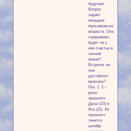
будущее.
Вопрос
задает
женщина
бальзаковского
возраста. Она
спрашивает,
будет ли у
нее счастье в
личной
жизни?
Встретит ли
она
достойного
мужчину?
Поз. 1, 2 –
руны
прошлого
Дагаз (23) и
Иса (11). Из
прошлого
тянется
шлейф