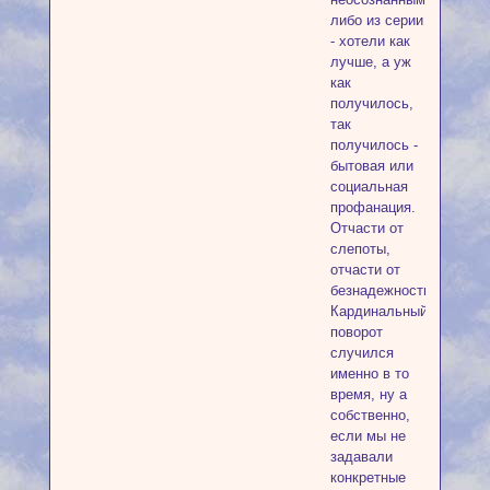
либо из серии
- хотели как
лучше, а уж
как
получилось,
так
получилось -
бытовая или
социальная
профанация.
Отчасти от
слепоты,
отчасти от
безнадежности.
Кардинальный
поворот
случился
именно в то
время, ну а
собственно,
если мы не
задавали
конкретные