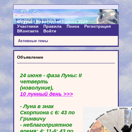
Форум
Новогодняя Ёлочка 2024
Участники
Правила
Поиск
Регистрация
ВКонтакте
Войти
Активные темы
Объявление
24 июня - фаза Луны: II
четверть
(новолуние),
10 лунный день >>>
- Луна в знак
Скорпиона с 6: 43 по
Гринвичу
- неблагоприятное
время: 4: 11-6: 43 по