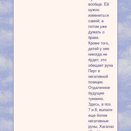
вообще. Ей
нужно
измениться
самой, а
потом уже
думать о
браке.
Кроме того,
детей у нее
никогда не
будет, это
обещает руна
Перт в
негативной
позиции.
Отдаленное
будущее
туманно.
Здесь, в поз.
7 и 8, выпали
еще более
негативные
руны, Хагалаз