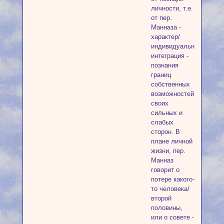
личности, т.е.
от пер.
Манназа -
характер/
индивидуальность/
интеграция -
познания
границ
собственных
возможностей,
своих
сильных и
слабых
сторон. В
плане личной
жизни, пер.
Манназ
говорит о
потере какого-
то человека/
второй
половины,
или о совете -