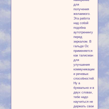
для
получения
желаемого.
Эта работа
над собой
подобна
аутотренингу
перед
зеркалом. В
гальде Ос
применяется
как талисман
для
улучшения
коммуникации
и речевых
способностей.
Ну а
буквально и в
двух словах,
тебе надо
научиться не
держать свои