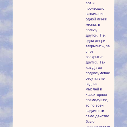
вот и
произошло
зажимание
одной линии
жизни, в
пользу
другой. Т.е.
одни двери
закрылись, за
счет
раскрытия
других. Так
как Дагаз
подразумевает
отсутствие
задних
мыслей и
характерное
прямодушие,
то по всей
видимости
само действо
было
неосознанным,