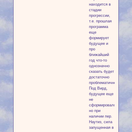
находится в
стадии
прогрессии,
т.е. прошлая
программа
еще
формирует
будущее и
про
ближайший
год что-то
однозначно
сказать будет
достаточно
проблематично.
Под Вирд,
будущее еще
не
сформировалось,
но при
наличии пер.
Наутиз, сила
запущенная в