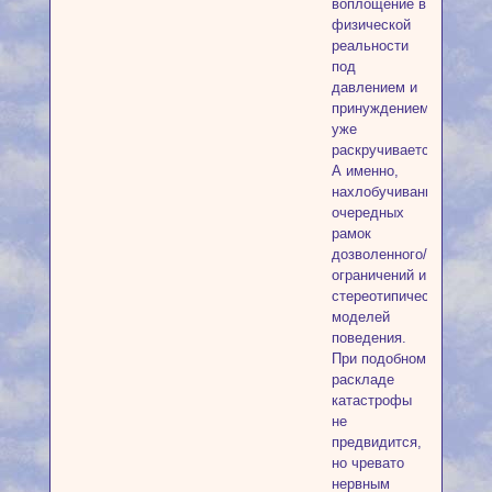
воплощение в
физической
реальности
под
давлением и
принуждением
уже
раскручивается.
А именно,
нахлобучивание
очередных
рамок
дозволенного/
ограничений и
стереотипических
моделей
поведения.
При подобном
раскладе
катастрофы
не
предвидится,
но чревато
нервным