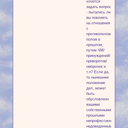
хочется
задать вопрос
- пытались ли
вы повлиять
на отношения
с
противоположным
полом в
прошлом,
путем ЧМ/
принуждений/
приворотов/
оморочек и
т.п? Если да,
то нынешнее
положение
дел, может
быть
обусловлено
вашими
собственными
прошлыми
непрофессиональными/
недоведенными