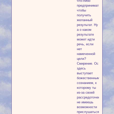
что-либо
предпринимать,
чтобы
получить
желанный
результат. Ну
а о каком
результате
может идти
речь, если
нет
намеченной
цели?
Смирение. Ос
здесь
выступает
божественным
сознанием, к
которому ты
из-за своей
рассредоточенности
не имеешь
возможности
прислушаться.