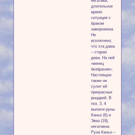
негатива;
длительное
время
ситуация с
браком
заморожена.
Не
исключено,
что эта дама
– старая
дева. На ней
«венец
безбрачия».
Настоящее
также не
сулит ей
прекрасных
рыцарей. В
поз. 3, 4
выпали руны
Каньо (6) и
Эваз (19),
негативна.
Руна Каньо –