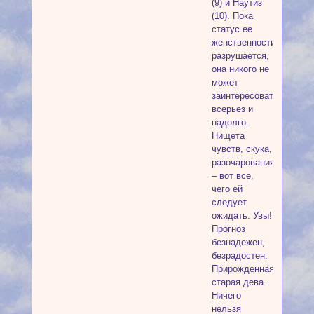
(9) и Наутиз
(10). Пока
статус ее
женственности
разрушается,
она никого не
может
заинтересовать
всерьез и
надолго.
Нищета
чувств, скука,
разочарования
– вот все,
чего ей
следует
ожидать. Увы!
Прогноз
безнадежен,
безрадостен.
Прирожденная
старая дева.
Ничего
нельзя