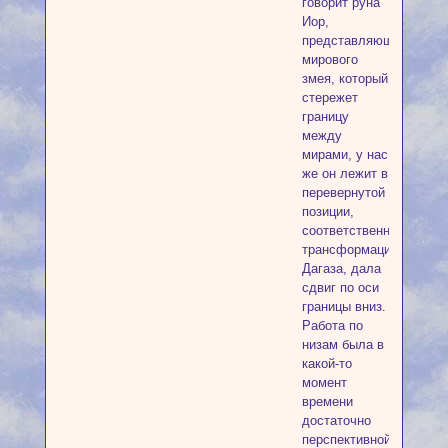
говорит руна
Иор,
представляющая
мирового
змея, который
стережет
границу
между
мирами, у нас
же он лежит в
перевернутой
позиции,
соответственно,
трансформация
Дагаза, дала
сдвиг по оси
границы вниз.
Работа по
низам была в
какой-то
момент
времени
достаточно
перспективной,