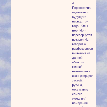
4.
Перспектива
отдаленного
будущего -
период три
года -
Ос +
пер. Ир
-
перевернутая
позиция Ир,
говорит о
расфокусировке
внимания на
данной
области
жизни/
невозможность
сконцентрироваться,
застой,
рутина,
отсутствие
самого
желания/
намерения,