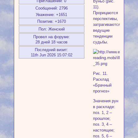
Приглашений:
0
Вуньо (рис.
11).
Сообщений:
2796
Прорицаются
Уважение:
+1651
перспективы,
Позитив:
+1670
затрагиваются
Пол:
Женский
ведущие
тенденции
Провел на форуме:
28 дней 18 часов
судьбы.
Последний визит:
11th Jun 2026 15:07:02
Рис. 11.
Расклад
«Брачный
прогноз»
Значения рун
в раскладе:
поз. 1, 2 –
прошлое;
поз. 3, 4 –
настоящее;
поз. 5, 6 –