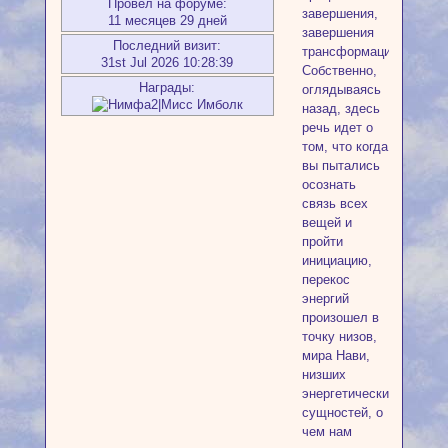
Провел на форуме:
завершения,
11 месяцев 29 дней
завершения
Последний визит:
трансформации.
31st Jul 2026 10:28:39
Собственно,
Награды:
оглядываясь
назад, здесь
речь идет о
том, что когда
вы пытались
осознать
связь всех
вещей и
пройти
инициацию,
перекос
энергий
произошел в
точку низов,
мира Нави,
низших
энергетических
сущностей, о
чем нам