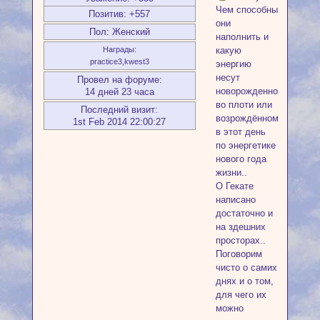
Чем способны
Позитив:
+557
они
Пол:
Женский
наполнить и
какую
Награды:
practice3,kwest3
энергию
несут
Провел на форуме:
новорожденному
14 дней 23 часа
во плоти или
Последний визит:
возрождённому
1st Feb 2014 22:00:27
в этот день
по энергетике
нового года
жизни..
О Гекате
написано
достаточно и
на здешних
просторах..
Поговорим
чисто о самих
днях и о том,
для чего их
можно