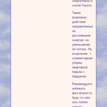
энергетикой и
силой Гекаты.
Также
возможны
действия
направленные
на
рассеивание
энергии, на
уменьшение
её потока. На
исцеление. +
элементарная
уборка
квартиры))
борьба с
бардаком.
Рекомендуется
избежать
физ.близости,
будь-то секс
или любое
хирург-