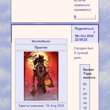
если их
правильно
проживать)
0
Поделиться
4
9th Oct 2016
22:58:22
WonderMaster
Практик
Сегодня был
9 лунный
день.
Белая
Тара
написал(а):
Berkan@,
я
данный
текст
нашла
Зарегистрирован
: 7th Aug 2016
среди