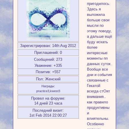
пригодилось.
Здесь я
выложила
больше свои
мысли по
этому поводу,
а дальше ещё
буду искать
Зарегистрирован
: 14th Aug 2012
более
Приглашений:
0
интересные
моменты пп
Сообщений:
273
данных суток.
Уважение:
+335
Вообще все
Позитив:
+557
дни и события
Пол:
Женский
связанные с
Гекатой
Награды:
всегда стОят
practice3,kwest3
внимания..
Провел на форуме:
как правило
14 дней 23 часа
продуктивны
Последний визит:
и
1st Feb 2014 22:00:27
влиятельны.
Особенно