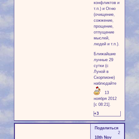
конфликтов и
т.п.) и Огню
(очищение,
сожжение,
прощение,
отпущение
мыслей,
людей и т.п.).
Ближайшие
лунные 29
сутки (с
Луной в
Скорпионе)
наблюдайте
13
ноября 2012
[с 08:21].
+3
Поделиться
2
10th Nov