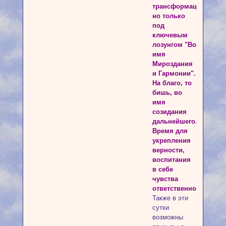
трансформации,
но только
под
ключевым
лозунгом "Во
имя
Мироздания
и Гармонии".
На благо, то
бишь, во
имя
созидания
дальнейшего.
Время для
укрепления
верности,
воспитания
в себе
чувства
ответственности.
Также в эти
сутки
возможны