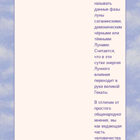
называть
данные фазы
луны
сатанинскими,
демоническими,
чёрными или
тёмными
Лунами.
Считается,
что в эти
сутки энергия
Лунного
влияния
переходит в
руки великой
Гекаты.
В отличии от
простого
общенародного
мнения, мы
как ведающая
часть
человечества