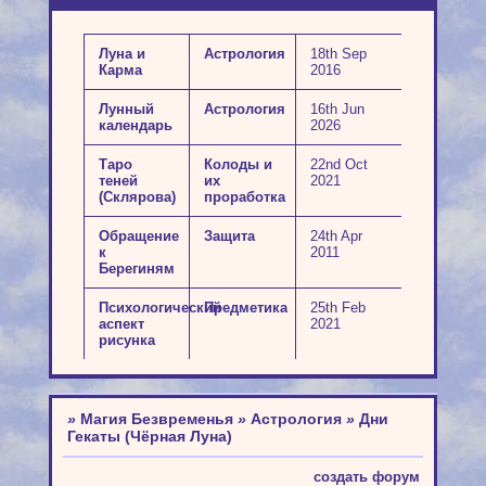
Луна и
Астрология
18th Sep
Карма
2016
Лунный
Астрология
16th Jun
календарь
2026
Таро
Колоды и
22nd Oct
теней
их
2021
(Склярова)
проработка
Обращение
Защита
24th Apr
к
2011
Берегиням
Психологический
Предметика
25th Feb
аспект
2021
рисунка
»
Магия Безвременья
»
Астрология
»
Дни
Гекаты (Чёрная Луна)
создать форум