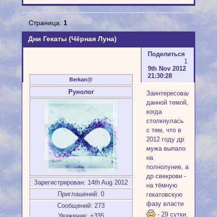
Страница:
1
Дни Гекаты (Чёрная Луна)
Поделиться
1
9th Nov 2012
21:30:28
Berkan@
Рунолог
Заинтересовалась
данной темой,
когда
столкнулась
с тем, что в
2012 году др
мужа выпало
на
полнолуние, а
др свекрови -
Зарегистрирован
: 14th Aug 2012
на тёмную
Приглашений:
0
гекатовскую
фазу власти
Сообщений:
273
- 29 сутки.
Уважение:
+335