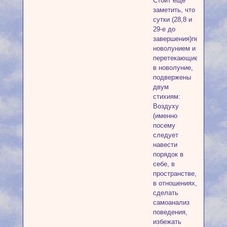
Стоит ещё
заметить, что
сутки (28,8 и
29-е до
завершения)перед
новолунием и
перетекающие
в новолуние,
подвержены
двум
стихиям:
Воздуху
(именно
посему
следует
навести
порядок в
себе, в
пространстве,
в отношениях,
сделать
самоанализ
поведения,
избежать