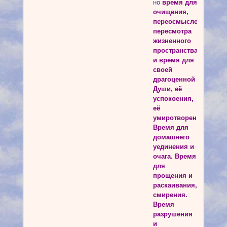
но
время для
очищения,
переосмысления,
пересмотра
жизненного
пространства
и время для
своей
драгоценной
Души, её
успокоения,
её
умиротворения.
Время для
домашнего
уединения и
очага. Время
для
прощения и
раскаивания,
смирения.
Время
разрушения
и