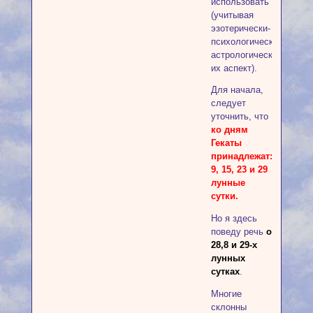
использовать
(учитывая
эзотерически-
психологически-
астрологический
их аспект).
Для начала,
следует
уточнить, что
ко дням
Гекаты
принадлежат:
9, 15, 23 и 29
лунные
сутки.
Но я здесь
поведу речь
о
28,8 и 29-х
лунных
сутках
.
Многие
склонны