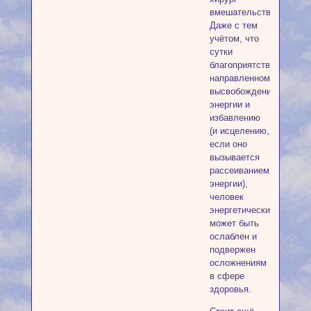
вмешательство.
Даже с тем
учётом, что
сутки
благоприятствуют
направленному
высвобождению
энергии и
избавлению
(и исцелению,
если оно
вызывается
рассеиванием
энергии),
человек
энергетически
может быть
ослаблен и
подвержен
осложнениям
в сфере
здоровья.