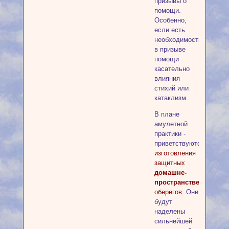
призывы о
помощи.
Особенно,
если есть
необходимость
в призыве
помощи
касательно
влияния
стихий или
катаклизм.
В плане
амулетной
практики -
приветствуются
изготовления
защитных
домашне-
пространственных
оберегов.
Они
будут
наделены
сильнейшей