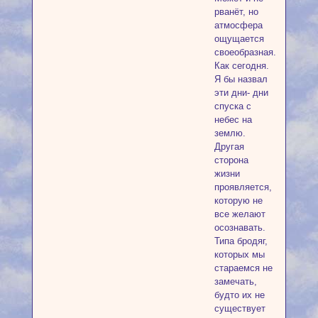
рванёт, но
атмосфера
ощущается
своеобразная.
Как сегодня.
Я бы назвал
эти дни- дни
спуска с
небес на
землю.
Другая
сторона
жизни
проявляется,
которую не
все желают
осознавать.
Типа бродяг,
которых мы
стараемся не
замечать,
будто их не
существует