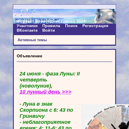
Форум
Новогодняя Ёлочка 2024
Участники
Правила
Поиск
Регистрация
ВКонтакте
Войти
Активные темы
Объявление
24 июня - фаза Луны: II
четверть
(новолуние),
10 лунный день >>>
- Луна в знак
Скорпиона с 6: 43 по
Гринвичу
- неблагоприятное
время: 4: 11-6: 43 по