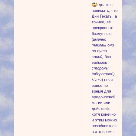
должны
понимать, что
Дни Гекаты, а
точнее, её
прекрасные
безлунные
(
именно
таковы они
по сути
своей, без
видимой
стороны
(оборотной)
Луны
) ночи -
вовсе не
время для
вредоносной
магии или
действий,
хотя конечно
и этим можно
позабавиться
в это время,