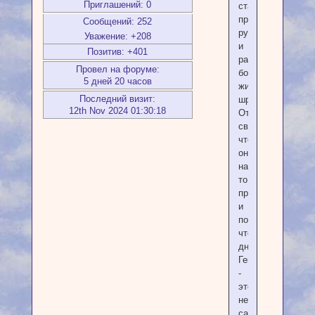
Приглашений:
0
статьей
про
Сообщений:
252
руны,
Уважение:
+208
и
Позитив:
+401
распечатала
Провел на форуме:
большим
5 дней 20 часов
жирным
Последний визит:
шрифтом.
12th Nov 2024 01:30:18
Отнесла
свекрови,
чтобы
она
наконец-
то
прочитала
и
поняла,
что
дни
Гекаты
-
это
не
сатанинские