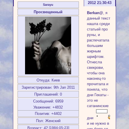
2012 21:30:43
Sarayu
Просвещенный
Berkan@
, я
данный текст
нашла среди
статьей про
руны, и
распечатала
большим
жирным
шрифтом.
Отнесла
свекрови,
чтобы она
наконец-то
Откуда:
Киев
прочитала и
Зарегистрирован
: 9th Jan 2011
поняла, что
Приглашений:
0
дни Гекаты -
это не
Сообщений:
6959
сатанинские
Уважение:
+4832
Позитив:
+4402
дни
Пол:
Женский
и не нужно в
Возраст:
42
[1984-05-23]
них бояться