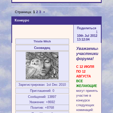
Страница:
1
2
3
»
Конкурс
Поделиться
1
10th Jul 2012
13:12:04
Thistle Witch
Сновидец
Уважаемые
участники
форума!
С 12 ИЮЛЯ
ПО 12
АВГУСТА
ВСЕ
Зарегистрирован
: 1st Dec 2010
ЖЕЛАЮЩИЕ
Приглашений:
0
могут принять
участие в
Сообщений:
13897
конкурсе
Уважение:
+8692
следующих
Позитив:
+8768
номинаций: