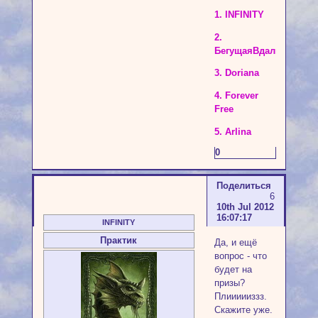
1. INFINITY
2.
БегущаяВдаль
3. Doriana
4. Forever
Free
5. Arlina
0
Поделиться
6
10th Jul 2012
16:07:17
INFINITY
Практик
Да, и ещё
вопрос - что
будет на
призы?
Плиииииззз.
Скажите уже.