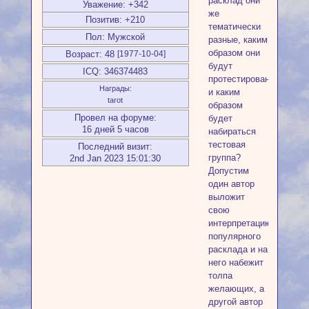
расклад они
Уважение:
+342
же
Позитив:
+210
тематически
Пол:
Мужской
разные, каким
образом они
Возраст:
48
[1977-10-04]
будут
ICQ:
346374483
протестированы
Награды:
и каким
tarot
образом
Провел на форуме:
будет
16 дней 5 часов
набираться
тестовая
Последний визит:
группа?
2nd Jan 2023 15:01:30
Допустим
один автор
выложит
свою
интерпретацию
популярного
расклада и на
него набежит
толпа
желающих, а
другой автор