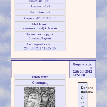
Уважение:
+318
Позитив:
+171
Пол:
Женский
Возраст:
42
[1983-09-19]
Mail Agent:
sweeney_todd@inbox.ru
Провел на форуме:
1 месяц 9 дней
Последний визит:
26th Jul 2017 15:27:15
Поделиться
11
11th Jul 2012
14:51:08
Thistle Witch
Сновидец
Doriana
написал(а):
Оставляю
заявку
на