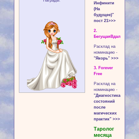
Награды:
Инфинити
(На
будущее)"
пост 21>>>
2.
БегущаяВдаль
Расклад на
номинацию -
"Якорь" >>>
3. Forever
Free
Расклад на
номинацию -
"Диагностика
состояний
после
магических
практик" >>>
Таролог
месяца