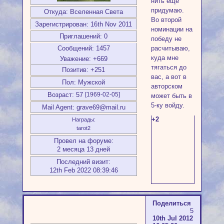
нить ещё
придумаю.
Откуда:
Вселенная Света
Во второй
Зарегистрирован
: 16th Nov 2011
номинации на
Приглашений:
0
победу не
расчитываю,
Сообщений:
1457
куда мне
Уважение:
+669
тягаться до
Позитив:
+251
вас, а вот в
Пол:
Мужской
авторском
Возраст:
57
[1969-02-05]
может быть в
5-ку войду.
Mail Agent:
grave69@mail.ru
+2
Награды:
tarot2
Провел на форуме:
2 месяца 13 дней
Последний визит:
12th Feb 2022 08:39:46
Поделиться
5
10th Jul 2012