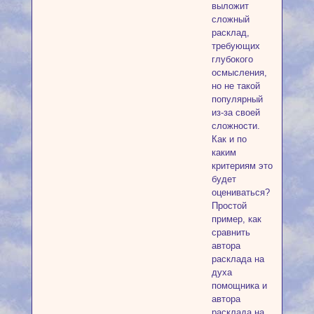
выложит
сложный
расклад,
требующих
глубокого
осмысления,
но не такой
популярный
из-за своей
сложности.
Как и по
каким
критериям это
будет
оцениваться?
Простой
пример, как
сравнить
автора
расклада на
духа
помощника и
автора
расклада на