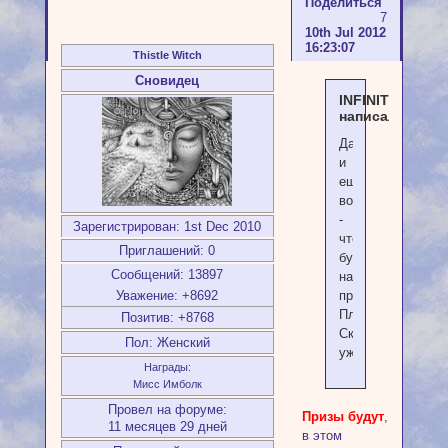
Поделиться
7
10th Jul 2012
16:23:07
Thistle Witch
Сновидец
INFINITY
написал(а):
Да,
и
ещё
вопрос
-
Зарегистрирован
: 1st Dec 2010
что
Приглашений:
0
будет
Сообщений:
13897
на
Уважение:
+8692
призы?
Плиииииззз.
Позитив:
+8768
Скажите
Пол:
Женский
уже.
Награды:
Мисс Имболк
Провел на форуме:
Призы будут
,
11 месяцев 29 дней
в этом