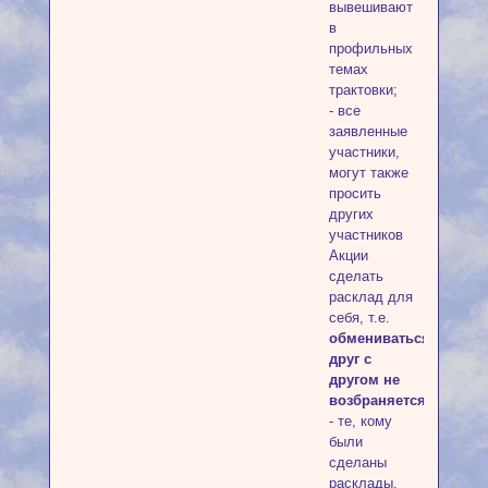
вывешивают
в
профильных
темах
трактовки;
- все
заявленные
участники,
могут также
просить
других
участников
Акции
сделать
расклад для
себя, т.е.
обмениваться
друг с
другом не
возбраняется
;
- те, кому
были
сделаны
расклады,