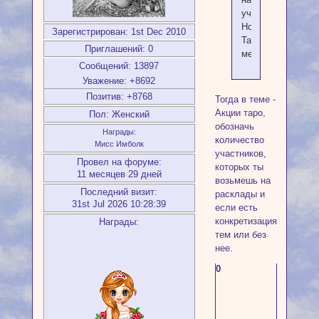
участие.
Номинация-
Зарегистрирован
: 1st Dec 2010
Таролог
Приглашений:
0
месяца
Сообщений:
13897
Уважение:
+8692
Позитив:
+8768
Тогда в теме -
Акции таро,
Пол:
Женский
обозначь
Награды:
количество
Мисс Имболк
участников,
Провел на форуме:
которых ты
11 месяцев 29 дней
возьмешь на
Последний визит:
расклады и
31st Jul 2026 10:28:39
если есть
конкретизация
Награды:
тем или без
нее.
0