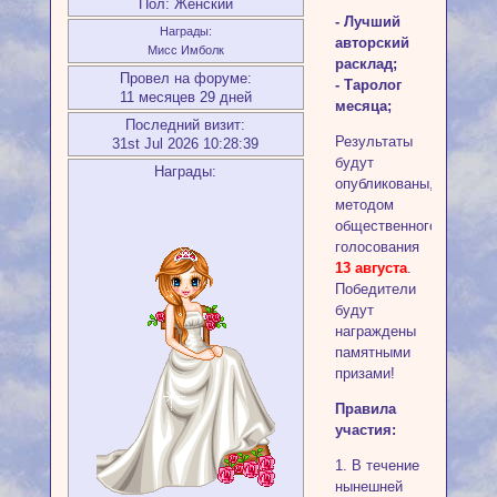
Пол:
Женский
- Лучший
Награды:
авторский
Мисс Имболк
расклад;
Провел на форуме:
- Таролог
11 месяцев 29 дней
месяца;
Последний визит:
Результаты
31st Jul 2026 10:28:39
будут
Награды:
опубликованы,
методом
общественного
голосования
13 августа
.
Победители
будут
награждены
памятными
призами!
Правила
участия:
1. В течение
нынешней