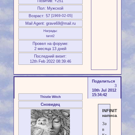
Позитив:
+251
Пол:
Мужской
Возраст:
57
[1969-02-05]
Mail Agent:
grave69@mail.ru
Награды:
tarot2
Провел на форуме:
2 месяца 13 дней
Последний визит:
12th Feb 2022 08:39:46
Поделиться
3
10th Jul 2012
15:34:42
Thistle Witch
Сновидец
INFINITY
написал(а):
Записываюсь
в