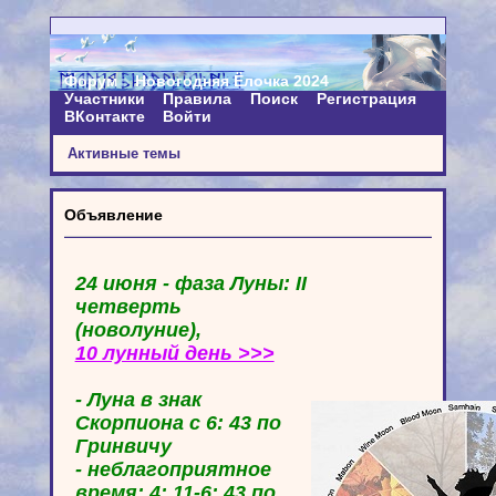
Форум
Новогодняя Ёлочка 2024
Участники
Правила
Поиск
Регистрация
ВКонтакте
Войти
Активные темы
Объявление
24 июня - фаза Луны: II
четверть
(новолуние),
10 лунный день >>>
- Луна в знак
Скорпиона с 6: 43 по
Гринвичу
- неблагоприятное
время: 4: 11-6: 43 по