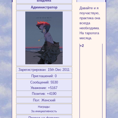
Владлена
Администратор
Давайте и я
поучаствую,
практика она
всегда
необходима.
На таролога
месяца.
+2
Зарегистрирован
: 15th Dec 2011
Приглашений:
0
Сообщений:
5530
Уважение:
+5167
Позитив:
+4190
Пол:
Женский
Награды:
За инициативность
Провел на форуме: