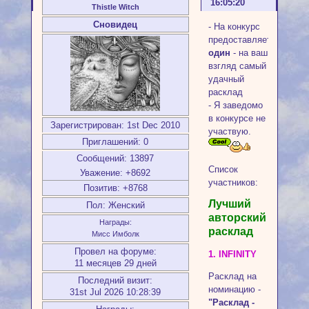
16:05:20
Thistle Witch
Сновидец
- На конкурс
предоставляется
один
- на ваш
взгляд самый
удачный
расклад
- Я заведомо
в конкурсе не
Зарегистрирован
: 1st Dec 2010
участвую.
Приглашений:
0
Сообщений:
13897
Список
Уважение:
+8692
участников:
Позитив:
+8768
Лучший
Пол:
Женский
авторский
Награды:
расклад
Мисс Имболк
Провел на форуме:
1. INFINITY
11 месяцев 29 дней
Расклад на
Последний визит:
номинацию -
31st Jul 2026 10:28:39
"Расклад -