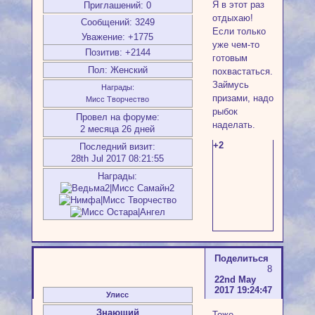
Я в этот раз
Приглашений:
0
отдыхаю!
Сообщений:
3249
Если только
Уважение:
+1775
уже чем-то
Позитив:
+2144
готовым
Пол:
Женский
похвастаться.
Займусь
Награды:
призами, надо
Мисс Творчество
рыбок
Провел на форуме:
наделать.
2 месяца 26 дней
+2
Последний визит:
28th Jul 2017 08:21:55
Награды:
Поделиться
8
22nd May
2017 19:24:47
Улисс
Знающий
Тоже