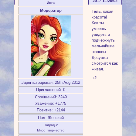
2017 14:26:02
Инга
Модератор
Тель
, какая
красота!
Как ты
умеешь
увидеть и
подчеркнуть
мельчайшие
нюансы.
Девушка
смотрится как
живая.
+2
Зарегистрирован
: 25th Aug 2012
Приглашений:
0
Сообщений:
3249
Уважение:
+1775
Позитив:
+2144
Пол:
Женский
Награды:
Мисс Творчество