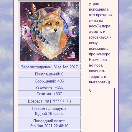
утром
вспомнила,
что праздник
литы на
носу))) пора
думать и
готовиться к
нему,
вспомнила
про конкурс.
Время есть,
но пора
Зарегистрирован
: 31st Jan 2017
начинать
Приглашений:
0
творить и
Сообщений:
405
вытворять))
Уважение:
+355
0
Позитив:
+307
Возраст:
49
[1977-07-31]
Провел на форуме:
8 дней 16 часов
Последний визит:
6th Jan 2021 22:48:10