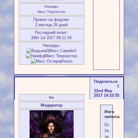
Награды:
Мисс Творчество
Провел на форуме:
2 месяца 26 дней
Последний визит:
28th Jul 2017 08:21:55
Награды:
Поделиться
6
22nd May
2017 14:10:55
Iris
Модератор
Инга
написал(а):
Отлично!
Уже
трое!