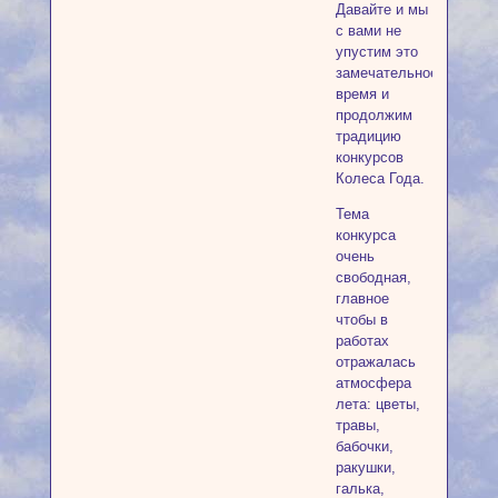
Давайте и мы
с вами не
упустим это
замечательное
время и
продолжим
традицию
конкурсов
Колеса Года.
Тема
конкурса
очень
свободная,
главное
чтобы в
работах
отражалась
атмосфера
лета: цветы,
травы,
бабочки,
ракушки,
галька,