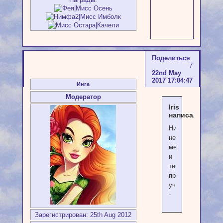
Поделиться
7
22nd May
2017 17:04:47
Инга
Модератор
Iris
написал(а):
Ничто
не
мешает
и
тебе
принять
участие
-
Зарегистрирован
: 25th Aug 2012