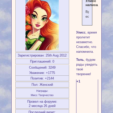
Улисс
написал(а):
Время
есть,
Улисс
, время
пролетит
незаметно.
Спасибо, что
напомнила.
Зарегистрирован
: 25th Aug 2012
Тель
, будем
Приглашений:
0
рады увидеть
Сообщений:
3249
твоё
Уважение:
+1775
творение!
Позитив:
+2144
+1
Пол:
Женский
Награды:
Мисс Творчество
Провел на форуме:
2 месяца 26 дней
Последний визит: