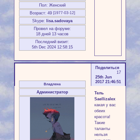
Пол:
Женский
Возраст:
49
[1977-03-12]
Skype:
lisa.sadovaya
Провел на форуме:
18 дней 13 часов
Последний визит:
5th Dec 2024 12:58:15
Поделиться
17
25th Jun
2017 21:46:51
Владлена
Администратор
Тель
Saellizalex
какая у вас
обеих
красота!
Такие
таланты
нельзя