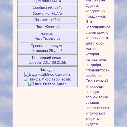
максимума.
Приглашений:
0
Один из
Сообщений:
3249
колдовских
Уважение:
+1775
праздников.
Позитив:
+2144
Это
Пол:
Женский
благоприятное
время можно
Награды:
использовать
Мисс Творчество
для любой
Провел на форуме:
магии,
2 месяца 26 дней
которая
Последний визит:
направлена
28th Jul 2017 08:21:55
на добро,
Награды:
плодовитость,
изобилие.
Силы стихий
и природы
находятся в
особой точке
высшей
наполненности
и помогают
творить
чудеса.