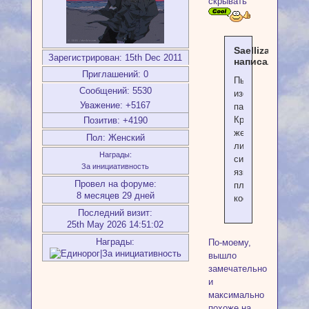
скрывать
Saellizalex
Зарегистрирован
: 15th Dec 2011
написал(а):
Приглашений:
0
Пыталась
Сообщений:
5530
изобразить
Уважение:
+5167
папоротник.
Красно-
Позитив:
+4190
желтые
Пол:
Женский
листья
Награды:
символизируют
За инициативность
языки
Провел на форуме:
пламени
8 месяцев 29 дней
костров
Последний визит:
25th May 2026 14:51:02
Награды:
По-моему,
вышло
замечательно
и
максимально
похоже на