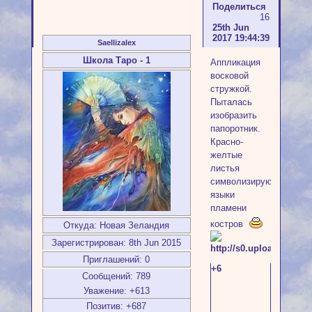
Поделиться
16
25th Jun
2017 19:44:39
Saellizalex
Школа Таро - 1
Аппликация
восковой
стружкой.
Пыталась
изобразить
папоротник.
Красно-
желтые
листья
символизируют
языки
пламени
костров
Откуда:
Новая Зеландия
Зарегистрирован
: 8th Jun 2015
Приглашений:
0
+6
Сообщений:
789
Уважение:
+613
Позитив:
+687