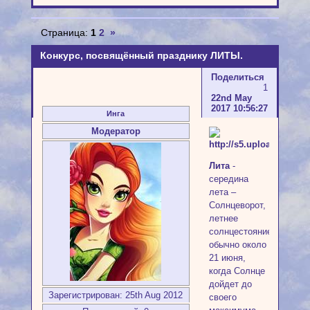
Страница:
1
2
»
Конкурс, посвящённый празднику ЛИТЫ.
Поделиться
1
22nd May
2017 10:56:27
Инга
Модератор
Лита
-
середина
лета –
Солнцеворот,
летнее
солнцестояние,
обычно около
21 июня,
когда Солнце
дойдет до
Зарегистрирован
: 25th Aug 2012
своего