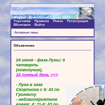
Форум
Новогодняя Ёлочка 2024
Участники
Правила
Поиск
Регистрация
ВКонтакте
Войти
Активные темы
Объявление
24 июня - фаза Луны: II
четверть
(новолуние),
10 лунный день >>>
- Луна в знак
Скорпиона с 6: 43 по
Гринвичу
- неблагоприятное
время: 4: 11-6: 43 по