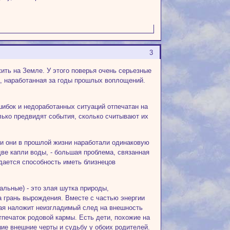
3
ить на Земле. У этого поверья очень серьезные
а, наработанная за годы прошлых воплощений.
ибок и недоработанных ситуаций отпечатан на
олько предвидят события, сколько считывают их
ли они в прошлой жизни наработали одинаковую
две капли воды, - большая проблема, связанная
едается способность иметь близнецов
альные) - это злая шутка природы,
а грань вырождения. Вместе с частью энергии
ая наложит неизгладимый след на внешность
отпечаток родовой кармы. Есть дети, похожие на
вшие внешние черты и судьбу у обоих родителей.