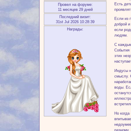
Есть дет
Провел на форуме:
проявлят
11 месяцев 29 дней
Последний визит:
Если из 
31st Jul 2026 10:28:39
доброй и
Награды:
если род
людям.
С каждым
События 
этих нез
наступае
Индусы н
смыслу. 
наработа
воды. Ес
останутс
иллюстра
встретил
Но когда
впитывае
недоумев
разному.