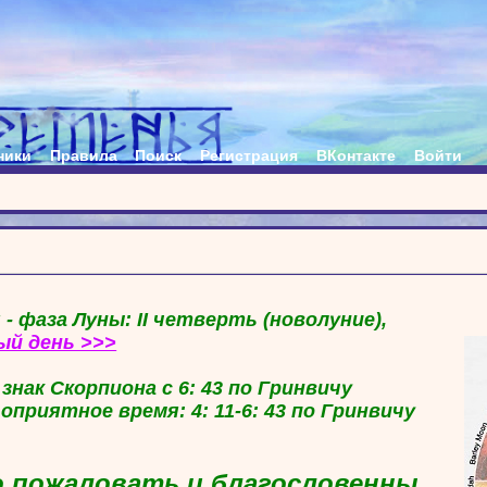
ники
Правила
Поиск
Регистрация
ВКонтакте
Войти
 - фаза Луны: II четверть (новолуние),
ый день >>>
в знак Скорпиона с 6: 43 по Гринвичу
гоприятное время: 4: 11-6: 43 по Гринвичу
 пожаловать и благословенны