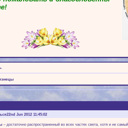
е!
ь
.
изнецы
ться
22nd Jun 2012 11:45:02
цы
– достаточно распространенный во всех частях света, хотя и не самы