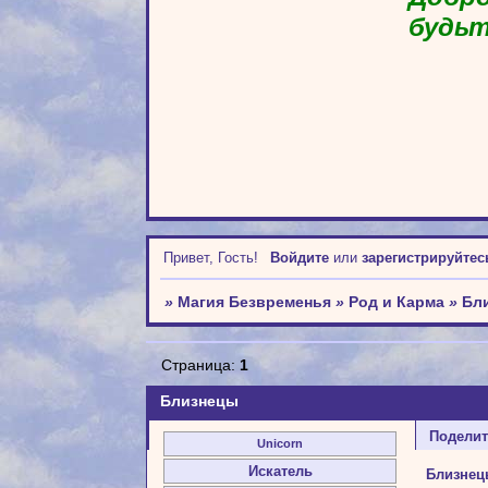
будьт
Привет, Гость!
Войдите
или
зарегистрируйтес
»
Магия Безвременья
»
Род и Карма
»
Бл
Страница:
1
Близнецы
Подели
Unicorn
Искатель
Близне