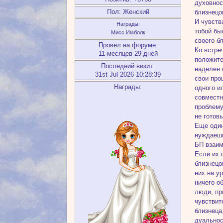
духовнос
Пол:
Женский
близнецо
И чувств
Награды:
тобой бы
Мисс Имболк
своего б
Провел на форуме:
Ко встре
11 месяцев 29 дней
положите
Последний визит:
наделен 
31st Jul 2026 10:28:39
свои про
Награды:
одного и
совместн
проблему
не готов
Еще один
нуждаешь
БП взаим
Если их 
близнецо
них на у
ничего о
люди, пр
чувствит
близнеца
дуальнос