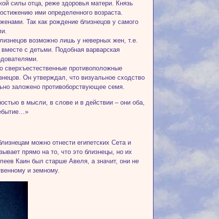
кой силы отца, реже здоровья матери. Князь
достижению ими определенного возраста.
женами. Так как рождение близнецов у самого
ли.
лизнецов возможно лишь у неверных жен, т.е.
и вместе с детьми. Подобная варварская
едователями.
это сверхъестественные противоположные
знецов. Он утверждал, что визуальное сходство
льно заложено противоборствующее семя.
стью в мысли, в слове и в действии – они оба,
небытие…»
лизнецам можно отнести египетских Сета и
ывает прямо на то, что это близнецы, но их
леев Каин был старше Авеля, а значит, они не
твенному и земному.