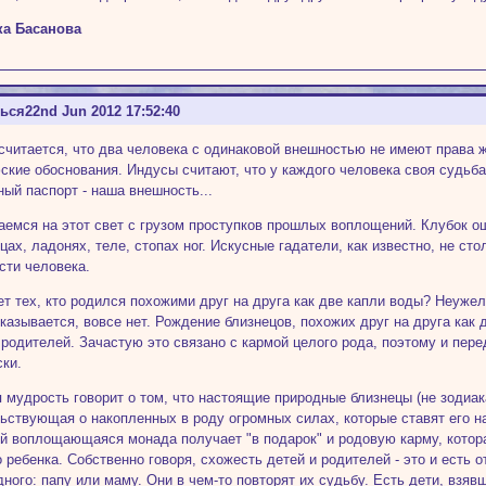
ка Басанова
ться
22nd Jun 2012 17:52:40
считается, что два человека с одинаковой внешностью не имеют права ж
кие обоснования. Индусы считают, что у каждого человека своя судьб
ный паспорт - наша внешность...
емся на этот свет с грузом проступков прошлых воплощений. Клубок ош
цах, ладонях, теле, стопах ног. Искусные гадатели, как известно, не ст
сти человека.
ет тех, кто родился похожими друг на друга как две капли воды? Неуже
казывается, вовсе нет. Рождение близнецов, похожих друг на друга как 
 родителей. Зачастую это связано с кармой целого рода, поэтому и пер
ски.
 мудрость говорит о том, что настоящие природные близнецы (не зодиак
ьствующая о накопленных в роду огромных силах, которые ставят его н
й воплощающаяся монада получает "в подарок" и родовую карму, котор
 ребенка. Собственно говоря, схожесть детей и родителей - это и есть 
одного: папу или маму. Они в чем-то повторят их судьбу. Есть дети, взя