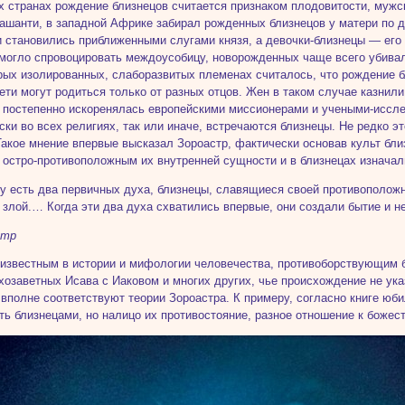
х странах рождение близнецов считается признаком плодовитости, мужс
ашанти, в западной Африке забирал рожденных близнецов у матери по 
 становились приближенными слугами князя, а девочки-близнецы — его 
могло спровоцировать междоусобицу, новорожденных чаще всего убива
рых изолированных, слаборазвитых племенах считалось, что рождение б
ети могут родиться только от разных отцов. Жен в таком случае казнил
 постепенно искоренялась европейскими миссионерами и учеными-иссл
ски во всех религиях, так или иначе, встречаются близнецы. Не редко 
Такое мнение впервые высказал Зороастр, фактически основав культ бли
 остро-противоположным их внутренней сущности и в близнецах изнача
у есть два первичных духа, близнецы, славящиеся своей противоположно
 злой.… Когда эти два духа схватились впервые, они создали бытие и 
стр
известным в истории и мифологии человечества, противоборствующим б
тхозаветных Исава с Иаковом и многих других, чье происхождение не указ
 вполне соответствуют теории Зороастра. К примеру, согласно книге юби
ть близнецами, но налицо их противостояние, разное отношение к божес