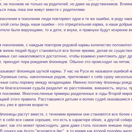
и, не похожие не только на родителей, но даже на родственников. Влия
ься лишь пока они живут вместе с родителями.
поколения в поколение люди повторяют одни и те же ошибки, в роду на
 злой силы (ведь наши ошибки - это отрицательная карма, а наши добрые
ители были верующими, то и дети, и внуки, и правнуки будут искренне 
 поколением, с каждым повтором родовой кармы количество положитель
в жизни людей будут становиться все более яркими, делая их существо
римых сил накапливается достаточно, чтобы взаимно уничтожить друг дру
т, приходит пора рождения близнецов. Обычно это происходит на пятом,
азывают близнецов шуткой кармы. У нас на Руси их называли ошибкой ми
Огромные силы, накопленные родом, притягивают к себе сразу несколько
нные силы поровну между младенцами. Именно поэтому близнецы рождаю
ли благосклонная судьба разделит их расстоянием, внешность, вкусы, п
я похожими. Многочисленные примеры разделенных в годы Второй миро
цией этого правила. Расставшиеся детьми и волею судеб оказавшиеся в
ись уже в зрелом возрасте.
 близнецы растут вместе, с течением времени они становятся все более 
т в себя все самое хорошее, что есть в характере обоих, а другой соб
ают, как это может происходить: двое даже столь похожих внешне люде
 В одного как будто "вселяется бес", в то время как второй подобен анге