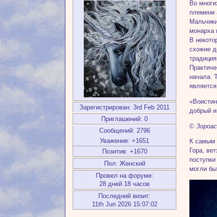
Во многи
племени 
Мальчики
монарха 
В некото
схожие д
традиция
Практиче
начала. 
является
«Воистин
Зарегистрирован
: 3rd Feb 2011
добрый и
Приглашений:
0
© Зороа
Сообщений:
2796
Уважение:
+1651
К самым 
Гора, ве
Позитив:
+1670
поступки
Пол:
Женский
могли бы
Провел на форуме:
28 дней 18 часов
Последний визит:
11th Jun 2026 15:07:02