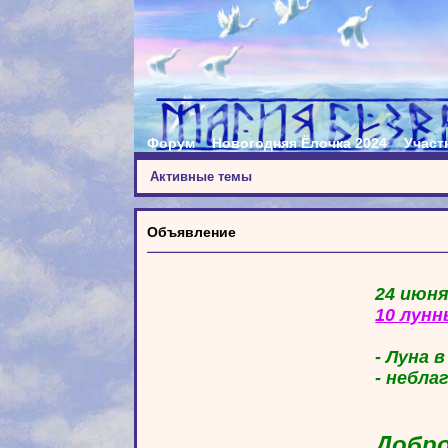
Форум
Новогодняя Ёлочка 2024
Участ
Активные темы
Объявление
24 июня
10 лунн
- Луна 
- небла
Добро