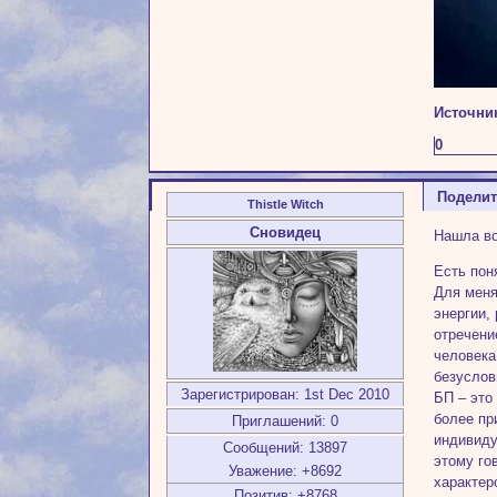
Источни
0
Подели
Thistle Witch
Сновидец
Нашла во
Есть пон
Для меня
энергии,
отречени
человека
безуслов
Зарегистрирован
: 1st Dec 2010
БП – это
более пр
Приглашений:
0
индивиду
Сообщений:
13897
этому го
Уважение:
+8692
характер
Позитив:
+8768