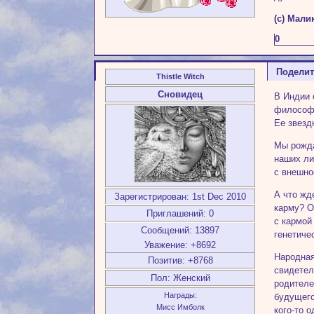
(с) Мали
0
Подели
Thistle Witch
Сновидец
В Индии 
философс
Ее звезд
Мы рожда
наших ли
с внешно
А что жд
Зарегистрирован
: 1st Dec 2010
карму? О
Приглашений:
0
с кармой
Сообщений:
13897
генетиче
Уважение:
+8692
Народная
Позитив:
+8768
свидетел
Пол:
Женский
родителе
Награды:
будущего
Мисс Имболк
кого-то 