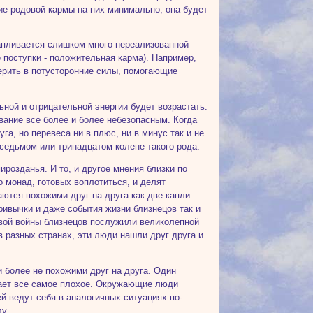
ние родовой кармы на них минимально, она будет
капливается слишком много нереализованной
 поступки - положительная карма). Например,
верить в потусторонние силы, помогающие
ной и отрицательной энергии будет возрастать.
вание все более и более небезопасным. Когда
га, но перевеса ни в плюс, ни в минус так и не
 седьмом или тринадцатом колене такого рода.
розданья. И то, и другое мнения близки по
 монад, готовых воплотиться, и делят
тся похожими друг на друга как две капли
ривычки и даже события жизни близнецов так и
вой войны близнецов послужили великолепной
 разных странах, эти люди нашли друг друга и
и более не похожими друг на друга. Один
ирает все самое плохое. Окружающие люди
й ведут себя в аналогичных ситуациях по-
лу.