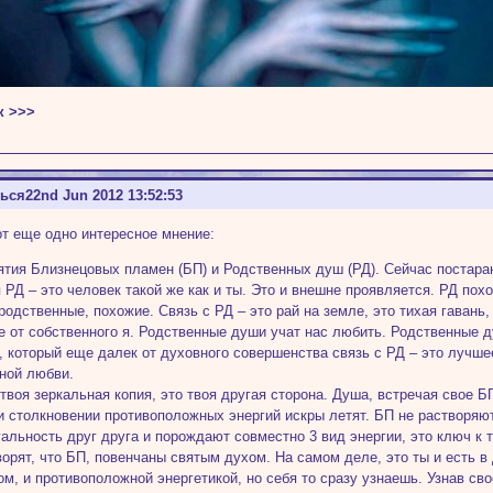
к >>>
ться
22nd Jun 2012 13:52:53
т еще одно интересное мнение:
ятия Близнецовых пламен (БП) и Родственных душ (РД). Сейчас постараю
 РД – это человек такой же как и ты. Это и внешне проявляется. РД пох
 родственные, похожие. Связь с РД – это рай на земле, это тихая гавань
е от собственного я. Родственные души учат нас любить. Родственные 
, который еще далек от духовного совершенства связь с РД – это лучше
ной любви.
 твоя зеркальная копия, это твоя другая сторона. Душа, встречая свое 
и столкновении противоположных энергий искры летят. БП не растворяют
альность друг друга и порождают совместно 3 вид энергии, это ключ к т
ворят, что БП, повенчаны святым духом. На самом деле, это ты и есть 
ом, и противоположной энергетикой, но себя то сразу узнаешь. Узнав св