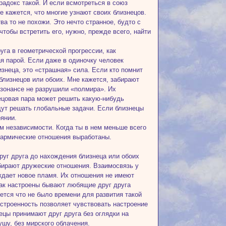
адокс такой. И если всмотреться в союз
е кажется, что многие узнают своих близнецов.
ва то не похожи. Это нечто странное, будто с
чтобы встретить его, нужно, прежде всего, найти
уга в геометрической прогрессии, как
ая парой. Если даже в одиночку человек
знеца, это «страшная» сила. Если кто помнит
близнецов или обоих. Мне кажется, забирают
резонансе не разрушили «полмира». Их
нецовая пара может решить какую-нибудь
ут решать глобальные задачи. Если близнецы
оянии.
м независимости. Когда ты в нем меньше всего
кармические отношения выработаны.
руг друга до нахождения близнеца или обоих
бирают дружеские отношения. Взаимосвязь у
ождает новое пламя. Их отношения не имеют
как настроены бывают любящие друг друга
жется что не было времени для развития такой
астроенность позволяет чувствовать настроение
нецы принимают друг друга без оглядки на
ушу, без мирского облачения.