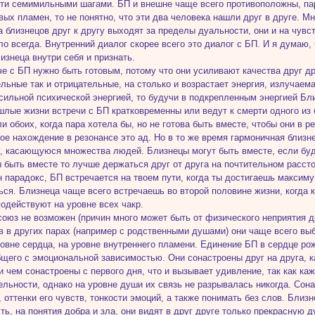
ти семимильными шагами. БП и внешне чаще всего противоположны, пар
вых пламен, то не понятно, что эти два человека нашли друг в друге. Мн
а близнецов друг к другу выходят за пределы дуальности, они и на чувст
ло всегда. Внутренний диалог скорее всего это диалог с БП. И я думаю, 
лизнеца внутри себя и признать.
че с БП нужно быть готовым, потому что они усиливают качества друг др
льные так и отрицательные, на столько и возрастает энергия, излучаем
сильной психической энергией, то будучи в подкрепленным энергией Бли
шлые жизни встречи с БП кратковременны или ведут к смерти одного из 
ли обоих, когда пара хотела бы, но не готова быть вместе, чтобы они в 
ое нахождение в резонансе это ад. Но в то же время гармоничная близ
, касающуюся множества людей. Близнецы могут быть вместе, если буд
ы быть вместе то лучше держаться друг от друга на почтительном расст
 парадокс, БП встречается на твоем пути, когда ты достигаешь максиму
ся. Близнеца чаще всего встречаешь во второй половине жизни, когда 
одействуют на уровне всех чакр.
союз не возможен (причин много может быть от физического неприятия д
в в других парах (например с родственными душами) они чаще всего вы
ровне сердца, на уровне внутреннего пламени. Единение БП в сердце р
бщего с эмоциональной зависимостью. Они сонастроены друг на друга, 
и чем сонастроены с первого дня, что и вызывает удивление, так как ка
ельности, однако на уровне души их связь не разрывалась никогда. Сон
, оттенки его чувств, тонкости эмоций, а также понимать без слов. Близ
ть, на понятия добра и зла, они видят в друг друге только прекрасную д