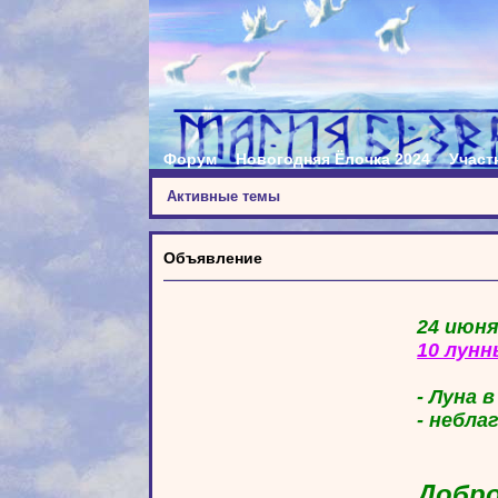
Форум
Новогодняя Ёлочка 2024
Участ
Активные темы
Объявление
24 июня
10 лунн
- Луна 
- небла
Добро