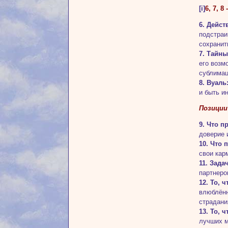
[i]
6, 7, 
6. Дейст
подстраи
сохранит
7. Тайны
его возм
сублимац
8. Вуаль
и быть и
Позиции
9. Что 
доверие 
10. Что 
свои кар
11. Зада
партнеро
12. То, 
влюблённ
страдани
13. То, 
лучших м