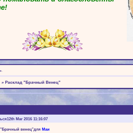
е!
ь
.
о
»
Расклад "Брачный Венец"
ться
12th Mar 2016 11:16:07
 "Брачный венец"для
Маи