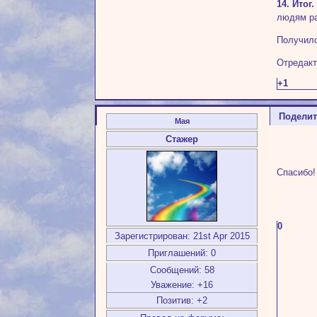
14. Ито
людям ра
Получило
Отредакт
+1
Подели
Мая
Стажер
Спасибо!
0
Зарегистрирован
: 21st Apr 2015
Приглашений:
0
Сообщений:
58
Уважение:
+16
Позитив:
+2