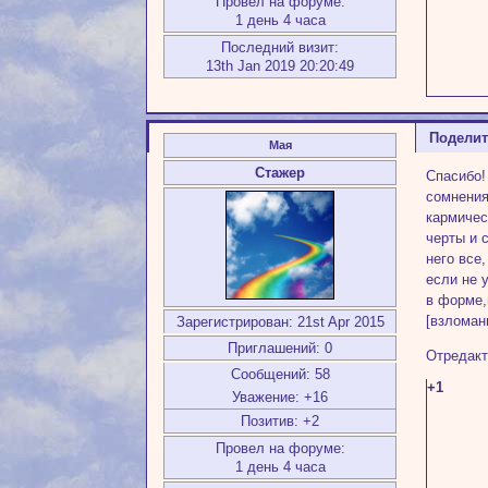
Провел на форуме:
1 день 4 часа
Последний визит:
13th Jan 2019 20:20:49
Подели
Мая
Стажер
Спасибо!
сомнения
кармичес
черты и 
него все
если не 
в форме,
[взломан
Зарегистрирован
: 21st Apr 2015
Приглашений:
0
Отредакт
Сообщений:
58
+1
Уважение:
+16
Позитив:
+2
Провел на форуме:
1 день 4 часа