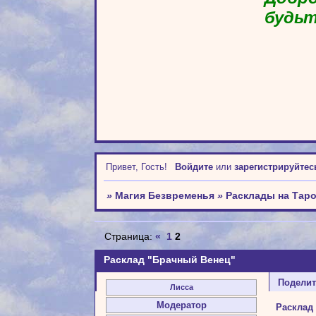
будьт
Привет, Гость!
Войдите
или
зарегистрируйтес
»
Магия Безвременья
»
Расклады на Тар
Страница:
«
1
2
Расклад "Брачный Венец"
Подели
Лисса
Модератор
Расклад