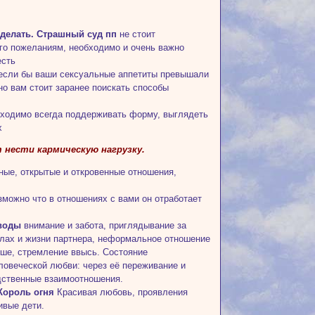
 делать. Страшный суд пп
не стоит
его пожеланиям, необходимо и очень важно
есть
 если бы ваши сексуальные аппетиты превышали
но вам стоит заранее поискать способы
ходимо всегда поддерживать форму, выглядеть
х
т нести кармическую нагрузку.
ые, открытые и откровенные отношения,
можно что в отношениях с вами он отработает
 воды
внимание и забота, приглядывание за
делах и жизни партнера, неформальное отношение
уше, стремление ввысь. Состояние
овеческой любви: через её переживание и
дственные взаимоотношения.
 Король огня
Красивая любовь, проявления
ивые дети.