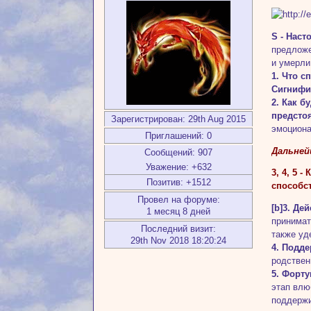
S - Нас
предложе
и умерли
1. Что 
Сигнифик
2. Как 
предсто
Зарегистрирован
: 29th Aug 2015
эмоциона
Приглашений:
0
Дальней
Сообщений:
907
Уважение:
+632
3, 4, 5 
Позитив:
+1512
способст
Провел на форуме:
[b]3. Д
1 месяц 8 дней
принимат
Последний визит:
также уд
29th Nov 2018 18:20:24
4. Подде
родствен
5. Форту
этап влю
поддержи