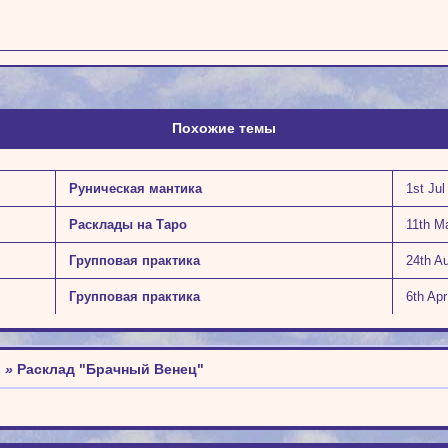
Похожие темы
Руническая мантика
1st Jul
Расклады на Таро
11th M
Групповая практика
24th A
Групповая практика
6th Ap
о
»
Расклад "Брачный Венец"