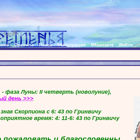
ники
Правила
Поиск
Регистрация
ВКонтакте
Войти
 - фаза Луны: II четверть (новолуние),
ый день >>>
в знак Скорпиона с 6: 43 по Гринвичу
гоприятное время: 4: 11-6: 43 по Гринвичу
 пожаловать и благословенны