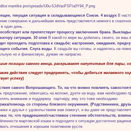
тоящее, текущая ситуация в складывающемся Союзе. 4 воздух
В наст
ние совершено и дальнейшая жизнь представляется немного в сказочном
 в один день...
способствует или препятствует процессу заключения брака. Выклады
атору ситуации. 10 огня
В какой-то мере вы добились своего, он ваш и
будет проходить подготовка к свадьбе: настроения, ожидания, пре
ящего события. Слуга воды
К свадьбе вы готовы, и надеетесь на помо
льную но и финансовую, думаю не напрасно.
шие позиции самого венца, раскрывают напутствия для пары, с
- Какие действия следует предпринять, чтобы добиться желаемого 
вует успеху)
ействия самого Вопрошающего. То, на что можно повлиять самостоят
ь предложение, обжегшись на молоке, дуете на воду, вам необходимо пр
елять внимание и поддержку партнеру, ему это тоже необходимо
ржка/помощь со стороны близкого окружения. (Родственники, друзь
ники и друзья с удовольствием вам помогут, и вы даже не представляете
нка: то, что предрешено/счастливое стечение обстоятельств, влияни
бленности мартовской кошки и подходите к ситуации достаточно рацион
вать отношения в хорошем позитивном русле