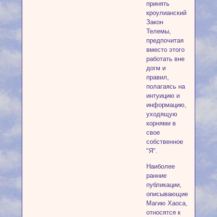
принять
кроулианский
Закон
Телемы,
предпочитая
вместо этого
работать вне
догм и
правил,
полагаясь на
интуицию и
информацию,
уходящую
корнями в
свое
собственное
"Я".
Наиболее
ранние
публикации,
описывающие
Магию Хаоса,
относятся к