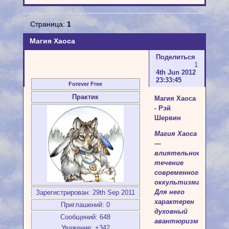
Страница:
1
Магия Хаоса
Поделиться
1
4th Jun 2012
23:33:45
Forever Free
Практик
Магия Хаоса
- Рэй
Шервин
Магия Хаоса
—
влиятельное
течение
современного
оккультизма.
Для него
Зарегистрирован
: 29th Sep 2011
характерен
Приглашений:
0
духовный
Сообщений:
648
авантюризм
Уважение:
+342