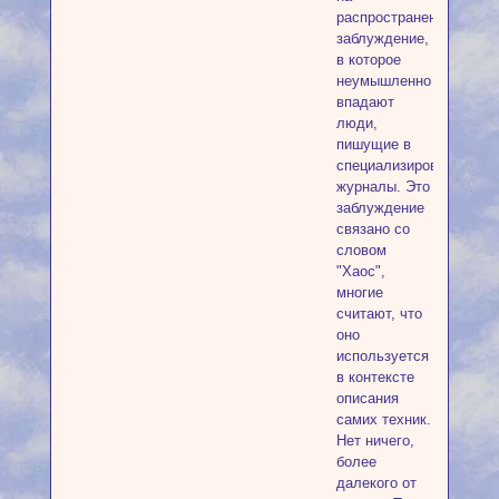
распространенное
заблуждение,
в которое
неумышленно
впадают
люди,
пишущие в
специализированные
журналы. Это
заблуждение
связано со
словом
"Хаос",
многие
считают, что
оно
используется
в контексте
описания
самих техник.
Нет ничего,
более
далекого от