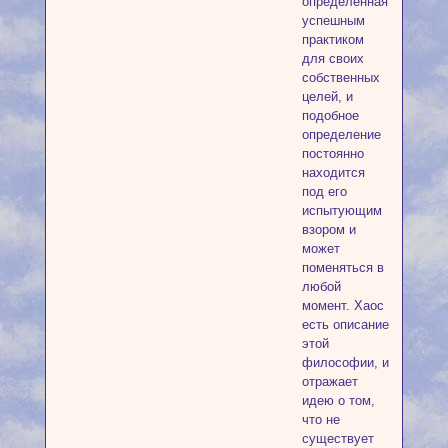
определенная
успешным
практиком
для своих
собственных
целей, и
подобное
определение
постоянно
находится
под его
испытующим
взором и
может
поменяться в
любой
момент. Хаос
есть описание
этой
философии, и
отражает
идею о том,
что не
существует