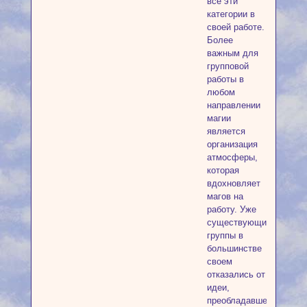
все эти
категории в
своей работе.
Более
важным для
групповой
работы в
любом
направлении
магии
является
организация
атмосферы,
которая
вдохновляет
магов на
работу. Уже
существующие
группы в
большинстве
своем
отказались от
идеи,
преобладавшей