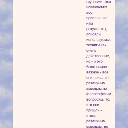
группами. Без
исключения
все,
приславшие
нам
результаты,
описали
используемые
техники как
очень
действенные,
но - и это
было самое
важное - все
они пришли к
различным
выводам по
философским
вопросам. То,
что они
пришли к
столь
различным
выводам, но