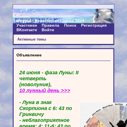
Форум
Новогодняя Ёлочка 2024
Участники
Правила
Поиск
Регистрация
ВКонтакте
Войти
Активные темы
Объявление
24 июня - фаза Луны: II
четверть
(новолуние),
10 лунный день >>>
- Луна в знак
Скорпиона с 6: 43 по
Гринвичу
- неблагоприятное
время: 4: 11-6: 43 по