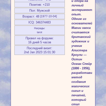
и опора на
Позитив:
+210
личный
экспериментальный
Пол:
Мужской
опыт.
Возраст:
48
[1977-10-04]
Одним из
ICQ:
346374483
основателей
Магии хаоса
Награды:
считается
tarot
британский
Провел на форуме:
художник и
16 дней 5 часов
ученик
Последний визит:
Алистера
2nd Jan 2023 15:01:30
Кроули —
Остин
Осман Спейр
(1886 - 1956),
разработавший
метод
создания
магических
сигил и
печатей,
который
стал