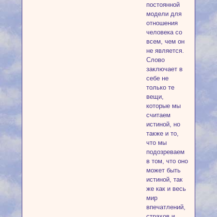
постоянной
модели для
отношения
человека со
всем, чем он
не является.
Слово
заключает в
себе не
только те
вещи,
которые мы
считаем
истиной, но
также и то,
что мы
подозреваем
в том, что оно
может быть
истиной, так
же как и весь
мир
впечатлений,
страхов и