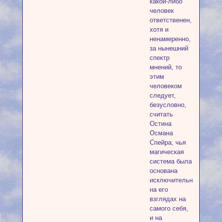
какой-либо
человек
ответственен,
хотя и
ненамеренно,
за нынешний
спектр
мнений, то
этим
человеком
следует,
безусловно,
считать
Остина
Османа
Спейра, чья
магическая
система была
основана
исключительно
на его
взглядах на
самого себя,
и на