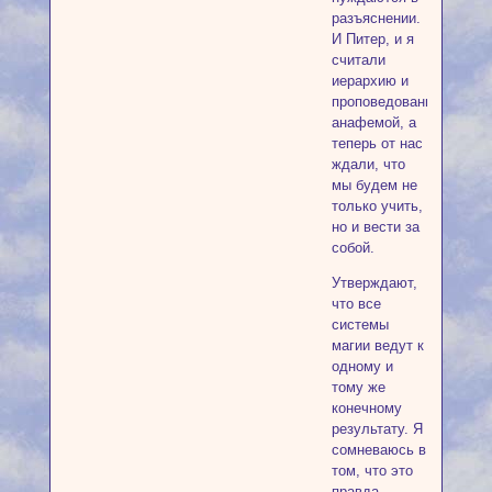
разъяснении.
И Питер, и я
считали
иерархию и
проповедование
анафемой, а
теперь от нас
ждали, что
мы будем не
только учить,
но и вести за
собой.
Утверждают,
что все
системы
магии ведут к
одному и
тому же
конечному
результату. Я
сомневаюсь в
том, что это
правда,