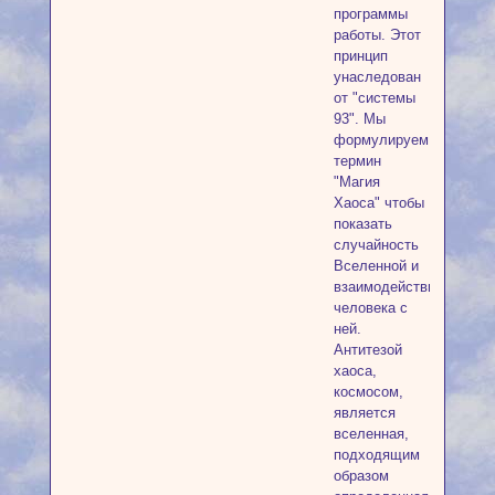
программы
работы. Этот
принцип
унаследован
от "системы
93". Мы
формулируем
термин
"Магия
Хаоса" чтобы
показать
случайность
Вселенной и
взаимодействие
человека с
ней.
Антитезой
хаоса,
космосом,
является
вселенная,
подходящим
образом