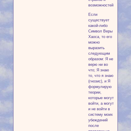
возможностей.
Если
существует
какой-либо
Символ Веры
Хаоса, то его
можно
выразить
следующим
образом: Я не
верю ни во
что; Я знаю
то, что я знаю
(гнозис), и Я
формулирую
теории,
которые могут
войти, а могут
и не войти в
систему моих
убеждений
после