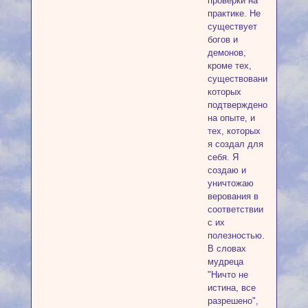
проверки на
практике. Не
существует
богов и
демонов,
кроме тех,
существование
которых
подтверждено
на опыте, и
тех, которых
я создал для
себя. Я
создаю и
уничтожаю
верования в
соответствии
с их
полезностью.
В словах
мудреца
"Ничто не
истина, все
разрешено",