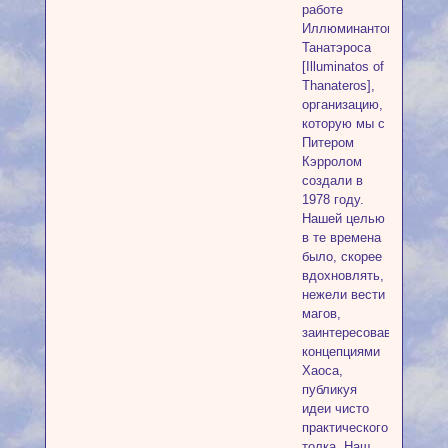
работе
Иллюминантов
Танатэроса
[Illuminatos of
Thanateros],
организацию,
которую мы с
Питером
Кэрролом
создали в
1978 году.
Нашей целью
в те времена
было, скорее
вдохновлять,
нежели вести
магов,
заинтересовавшихся
концепциями
Хаоса,
публикуя
идеи чисто
практического
толка. Наш