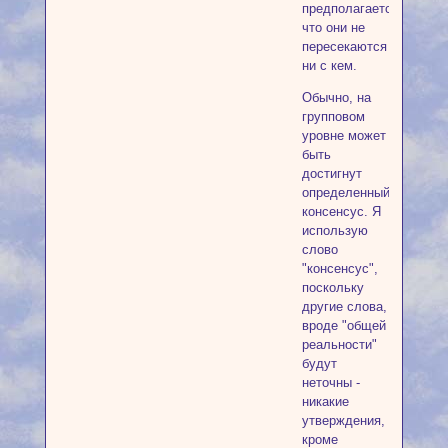
предполагается,
что они не
пересекаются
ни с кем.
Обычно, на
групповом
уровне может
быть
достигнут
определенный
консенсус. Я
использую
слово
"консенсус",
поскольку
другие слова,
вроде "общей
реальности"
будут
неточны -
никакие
утверждения,
кроме