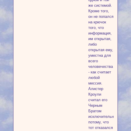
же системой.
Кроме того,
он не попался
на крючок
того, что
информация,
им открытая,
либо
открытая ему,
уместна для
всего
человечества
- как считает
любой
мессия.
Алистер
Кроули
считал его
Черным
Братом
исключительно
потому, что
тот отказался