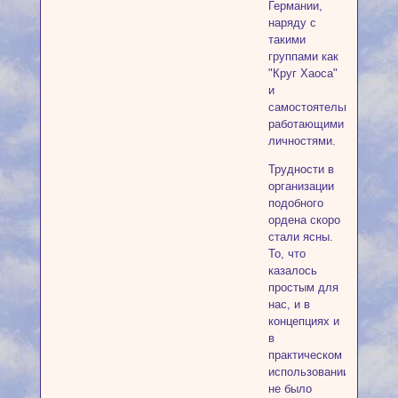
Германии,
наряду с
такими
группами как
"Круг Хаоса"
и
самостоятельно
работающими
личностями.
Трудности в
организации
подобного
ордена скоро
стали ясны.
То, что
казалось
простым для
нас, и в
концепциях и
в
практическом
использовании,
не было