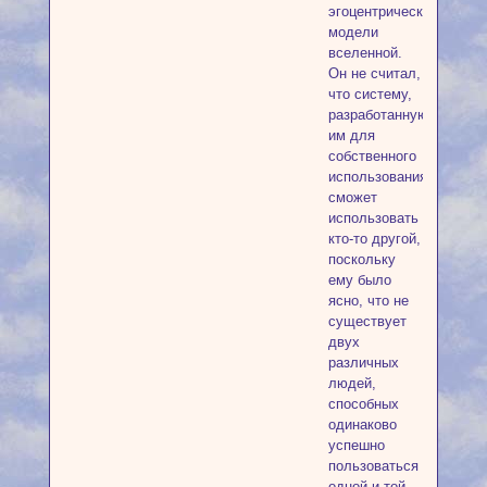
эгоцентрической
модели
вселенной.
Он не считал,
что систему,
разработанную
им для
собственного
использования,
сможет
использовать
кто-то другой,
поскольку
ему было
ясно, что не
существует
двух
различных
людей,
способных
одинаково
успешно
пользоваться
одной и той