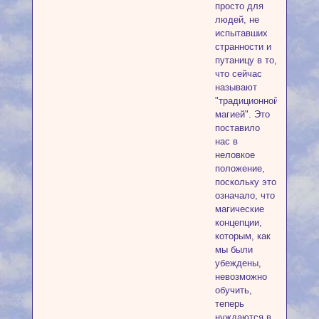
просто для
людей, не
испытавших
странности и
путаницу в то,
что сейчас
называют
"традиционной
магией". Это
поставило
нас в
неловкое
положение,
поскольку это
означало, что
магические
концепции,
которым, как
мы были
убеждены,
невозможно
обучить,
теперь
нуждаются в