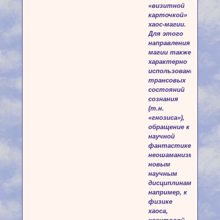
«визитной
карточкой»
хаос-магии.
Для этого
направления
магии также
характерно
использование
трансовых
состояний
сознания
(т.н.
«гнозиса»),
обращение к
научной
фантастике,
неошаманизму,
новым
научным
дисциплинам,
например, к
физике
хаоса,