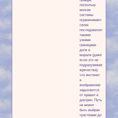
поскольку
многие
системы
ограничивают
своих
последователей
такими
узкими
границами
догм и
морали (даже
если это не
подразумевает
жречества),
что инстинкт
и
воображение
задыхаются
от правил и
доктрин. Путь
не может
быть выбран
чувствами до