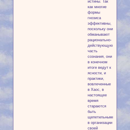
истины. Так
как многие
формы
гнозиса
эффективны,
поскольку они
обманывают
рационально-
действующую
часть
сознания, они
в конечном
итоге ведут к
ясности, и
практики,
вовлеченные
в Хаос, в
настоящее
время
стараются
быть
щепетильными
в организации
своей