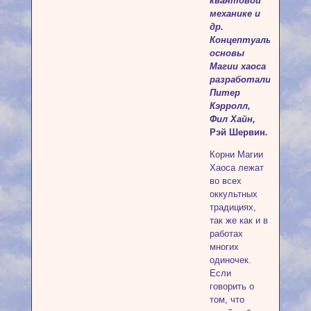
квантовой
механике и
др.
Концептуальные
основы
Магии хаоса
разработали
Питер
Кэрролл,
Фил Хайн,
Рэй Шервин
.
Корни Магии
Хаоса лежат
во всех
оккультных
традициях,
так же как и в
работах
многих
одиночек.
Если
говорить о
том, что