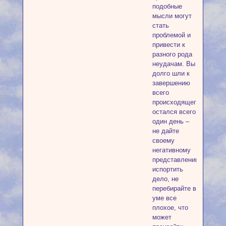
подобные
мысли могут
стать
проблемой и
привести к
разного рода
неудачам. Вы
долго шли к
завершению
всего
происходящего,
остался всего
один день –
не дайте
своему
негативному
представлению
испортить
дело, не
перебирайте в
уме все
плохое, что
может