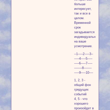
больше
интересует,
так и все в
целом.
Временной
срок
загадывается
индивидуально
на ваше
усмотрение.
--1-----2-----3--
-----4-----5-----
-----6-----7-----
--------8--------
-----9-----10----
1, 2, 3 -
общий фон
грядущих
событий
4, 5 - что
хорошего
произойдет в