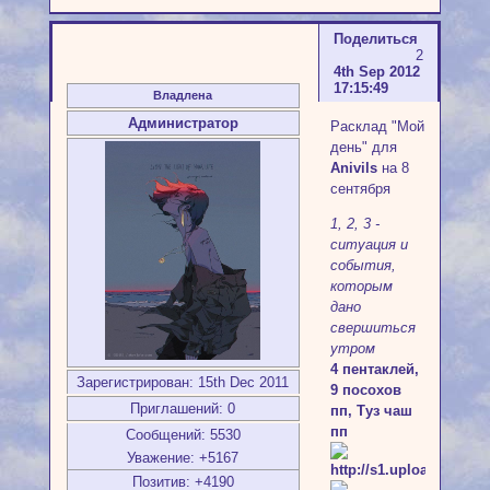
Поделиться
2
4th Sep 2012
17:15:49
Владлена
Администратор
Расклад "Мой
день" для
Anivils
на 8
сентября
1, 2, 3 -
ситуация и
события,
которым
дано
свершиться
утром
4 пентаклей,
Зарегистрирован
: 15th Dec 2011
9 посохов
Приглашений:
0
пп, Туз чаш
пп
Сообщений:
5530
Уважение:
+5167
Позитив:
+4190