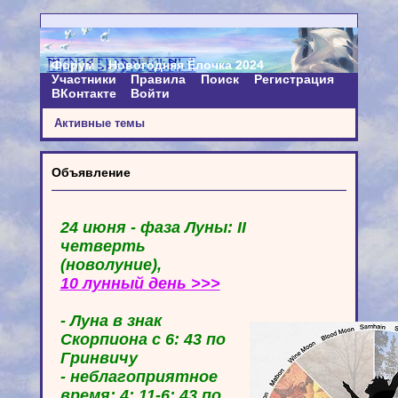
Форум
Новогодняя Ёлочка 2024
Участники
Правила
Поиск
Регистрация
ВКонтакте
Войти
Активные темы
Объявление
24 июня - фаза Луны: II
четверть
(новолуние),
10 лунный день >>>
- Луна в знак
Скорпиона с 6: 43 по
Гринвичу
- неблагоприятное
время: 4: 11-6: 43 по