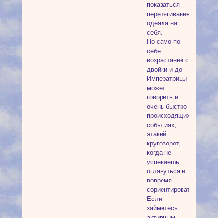
показаться
перетягиванием
одеяла на
себя.
Но само по
себе
возрастание с
двойки и до
Императрицы
может
говорить и
очень быстро
происходящих
событиях,
этакий
круговорот,
когда не
успеваешь
оглянуться и
вовремя
сориентироваться.
Если
займетесь
активным