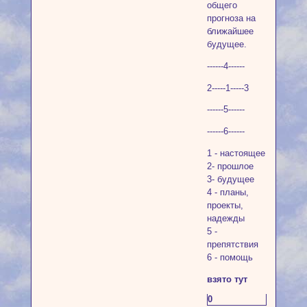
общего
прогноза на
ближайшее
будущее.
------4------
2-----1-----3
------5------
------6------
1 - настоящее
2- прошлое
3- будущее
4 - планы,
проекты,
надежды
5 -
препятствия
6 - помощь
взято тут
0