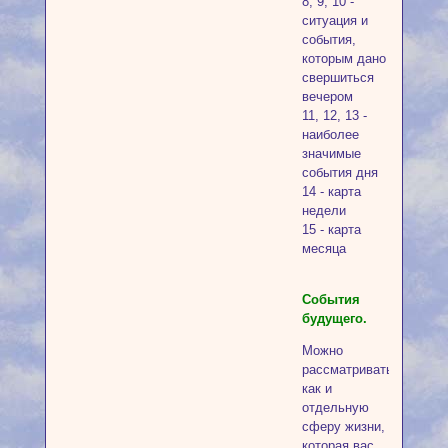
8, 9, 10 -
ситуация и
события,
которым дано
свершиться
вечером
11, 12, 13 -
наиболее
значимые
события дня
14 - карта
недели
15 - карта
месяца
События
будущего.
Можно
рассматривать
как и
отдельную
сферу жизни,
которая вас