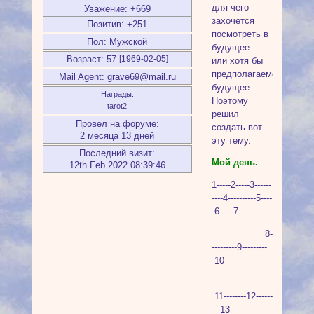
для чего
Уважение:
+669
захочется
Позитив:
+251
посмотреть в
Пол:
Мужской
будущее...
Возраст:
57
[1969-02-05]
или хотя бы
предполагаемое
Mail Agent:
grave69@mail.ru
будущее.
Награды:
Поэтому
tarot2
решил
Провел на форуме:
создать вот
2 месяца 13 дней
эту тему.
Последний визит:
Мой день.
12th Feb 2022 08:39:46
1-----2-----3------
----4----------5----
-6-----7
8-
---------9---------
-10
11--------12------
---13