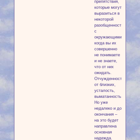
препятствия,
которые могут
выразиться в
некоторой
разобщенности
с
окружающими,
когда вы их
совершенно
не понимаете
и не знаете,
что от них
ожидать.
Отчужденность
от близких,
усталость,
выматанность.
Но уже
недалеко и до
окончания –
на это будет
направлена
основная
надежда.