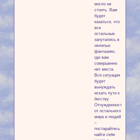
могло не
стоить. Вам
будет
казаться, что
все
остальные
запутались в
нелепых
фантазиях,
где вам
совершенно
нет места.
Вся ситуация
будет
вынуждать
искать пути к
бегству.
Отчужденность
от остального
мира и людей
–
постарайтесь
найти себе