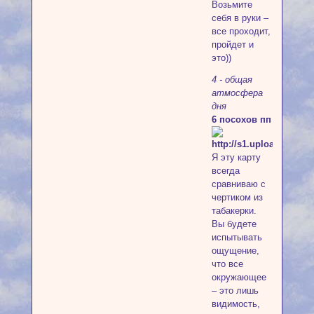
Возьмите
себя в руки –
все проходит,
пройдет и
это))
4 - общая
атмосфера
дня
6 посохов пп
Я эту карту
всегда
сравниваю с
чертиком из
табакерки.
Вы будете
испытывать
ощущение,
что все
окружающее
– это лишь
видимость,