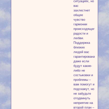
ситуациях, но
вас
захлестнет
общее
чувство
гармонии
происходящего,
радости и
любви.
Поддержка
близких
людей вас
гарантирована,
даже если
будут какие-
либо не
состыковки и
проблемы –
вам помогут и
подскажут, но
не забудьте
отодвинуть
неприятие на
второй план –