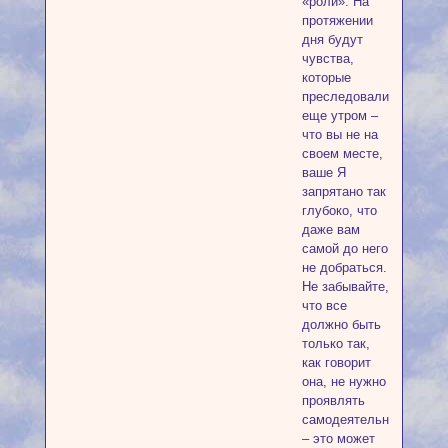
«роли». На
протяжении
дня будут
чувства,
которые
преследовали
еще утром –
что вы не на
своем месте,
ваше Я
запрятано так
глубоко, что
даже вам
самой до него
не добраться.
Не забывайте,
что все
должно быть
только так,
как говорит
она, не нужно
проявлять
самодеятельности
– это может