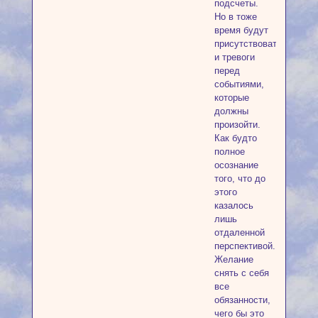
подсчеты.
Но в тоже
время будут
присутствовать
и тревоги
перед
событиями,
которые
должны
произойти.
Как будто
полное
осознание
того, что до
этого
казалось
лишь
отдаленной
перспективой.
Желание
снять с себя
все
обязанности,
чего бы это