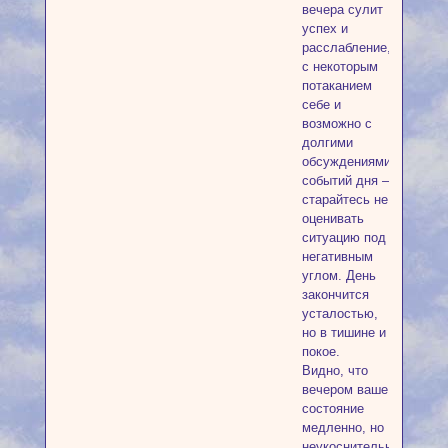
вечера сулит
успех и
расслабление,
с некоторым
потаканием
себе и
возможно с
долгими
обсуждениями
событий дня –
старайтесь не
оценивать
ситуацию под
негативным
углом. День
закончится
усталостью,
но в тишине и
покое.
Видно, что
вечером ваше
состояние
медленно, но
неукоснительно