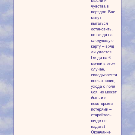
мысли и
чувства в
порядок. Вас
могут
пытаться
остановить,
но глядя на
следующую
карту – вряд
ли удастся.
Глядя на 6
мечей в этом
случае,
складывается
впечатление,
ухода с поля
боя, но может
быть и с
некоторыми
потерями –
старайтесь
нигде не
падать)
Окончание