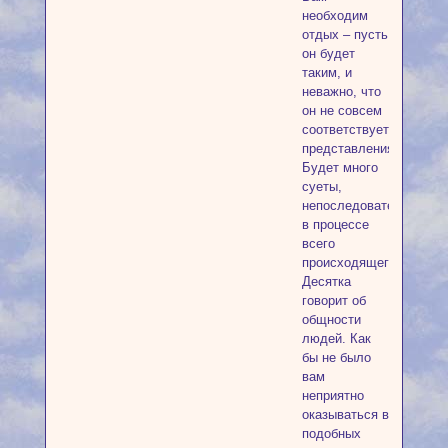
необходим
отдых – пусть
он будет
таким, и
неважно, что
он не совсем
соответствует
представлениям.
Будет много
суеты,
непоследовательности
в процессе
всего
происходящего.
Десятка
говорит об
общности
людей. Как
бы не было
вам
неприятно
оказываться в
подобных