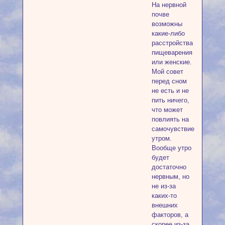
На нервной
почве
возможны
какие-либо
расстройства
пищеварения
или женские.
Мой совет
перед сном
не есть и не
пить ничего,
что может
повлиять на
самочувствие
утром.
Вообще утро
будет
достаточно
нервным, но
не из-за
каких-то
внешних
факторов, а
скорее из-за