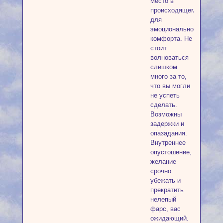
место в
происходящем
для
эмоционального
комфорта. Не
стоит
волноваться
слишком
много за то,
что вы могли
не успеть
сделать.
Возможны
задержки и
опазадания.
Внутреннее
опустошение,
желание
срочно
убежать и
прекратить
нелепый
фарс, вас
ожидающий.