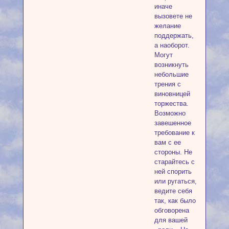
иначе
вызовете не
желание
поддержать,
а наоборот.
Могут
возникнуть
небольшие
трения с
виновницей
торжества.
Возможно
завешенное
требование к
вам с ее
стороны. Не
старайтесь с
ней спорить
или ругаться,
ведите себя
так, как было
обговорена
для вашей