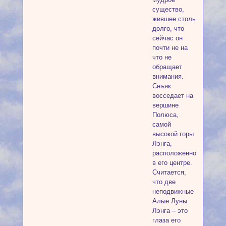
существо,
жившее столь
долго, что
сейчас он
почти не на
что не
обращает
внимания.
Снъяк
восседает на
вершине
Полюса,
самой
высокой горы
Лэнга,
расположенной
в его центре.
Считается,
что две
неподвижные
Алые Луны
Лэнга – это
глаза его