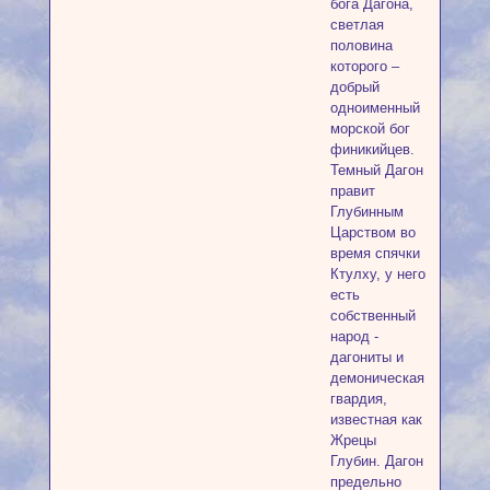
бога Дагона,
светлая
половина
которого –
добрый
одноименный
морской бог
финикийцев.
Темный Дагон
правит
Глубинным
Царством во
время спячки
Ктулху, у него
есть
собственный
народ -
дагониты и
демоническая
гвардия,
известная как
Жрецы
Глубин. Дагон
предельно