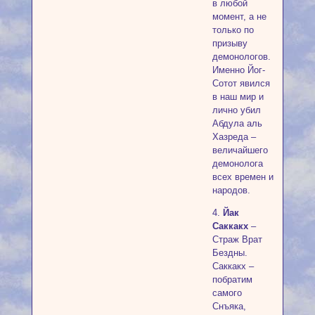
в любой
момент, а не
только по
призыву
демонологов.
Именно Йог-
Сотот явился
в наш мир и
лично убил
Абдула аль
Хазреда –
величайшего
демонолога
всех времен и
народов.
4.
Йак
Саккакх
–
Страж Врат
Бездны.
Саккакх –
побратим
самого
Снъяка,