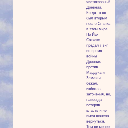
чистокровный
Древний.
Когда-то он
был вторым
после Снъяка
в этом мире.
Но Йак
Саккакх
предал Лэнг
во время
войны
Древних
против
Мардука и
Земли и
бежал,
избежав
заточения, но,
навсегда
потеряв
власть и не
имея шансов
вернуться.
Тем не менее,