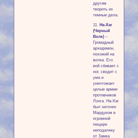
другим
творить их
темные дела.
11.
На-Хаг
(Черный
Волк)
–
Громадный
архидемон,
похожий на
волка. Его
вой сбивает с
ног, сводит с
ума и
уничтожает
целые армии
противников
Лэнга. На-Хаг
был заточен
Мардуком в
огромной
пещере
неподалеку
от Замка