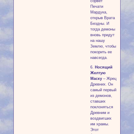
сорвет
Печати
Мардука,
открыв Врата
Бездны. И
тогда демоны
вновь придут
на нашу
Землю, чтобы
покорить ее
навсегда.
6.
Носящий
Желтую
Маску
– Жрец
Древних. Он
самый первый
из демонов,
ставших
поклоняться
Древним и
воздвигших
им храмы.
Этот