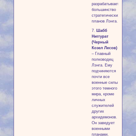
разрабатывает
большинство
стратегических
планов Лэнга.
7.
Шабб
Ниггурат
(Черный
Козел Лесов)
– Главный
полководец
Лэнга. Ему
подчиняются
почти все
военные силы
этого темного
мира, кроме
личных
служителей
других
архидемонов.
Он заведует
военными
планами,