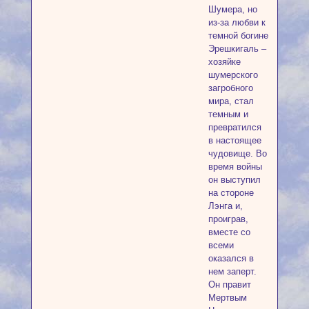
Шумера, но
из-за любви к
темной богине
Эрешкигаль –
хозяйке
шумерского
загробного
мира, стал
темным и
превратился
в настоящее
чудовище. Во
время войны
он выступил
на стороне
Лэнга и,
проиграв,
вместе со
всеми
оказался в
нем заперт.
Он правит
Мертвым