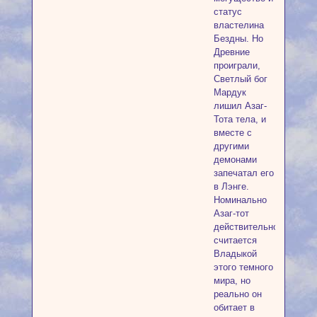
статус
властелина
Бездны. Но
Древние
проиграли,
Светлый бог
Мардук
лишил Азаг-
Тота тела, и
вместе с
другими
демонами
запечатал его
в Лэнге.
Номинально
Азаг-тот
действительно
считается
Владыкой
этого темного
мира, но
реально он
обитает в