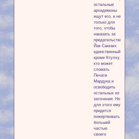
остальные
архидемоны
ищут его, и не
только для
того, чтобы
наказать за
предательство.
Йак Саккакх
единственный,
кроме Ктулху,
кто может
сломать
Печати
Мардука и
освободить
остальных из
заточения. Но
для этого ему
придется
пожертвовать
большей
частью
своего