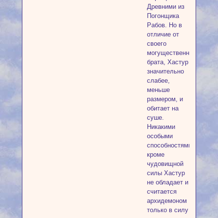
Древними из
Погонщика
Рабов. Но в
отличие от
своего
могущественного
брата, Хастур
значительно
слабее,
меньше
размером, и
обитает на
суше.
Никакими
особыми
способностями,
кроме
чудовищной
силы Хастур
не обладает и
считается
архидемоном
только в силу