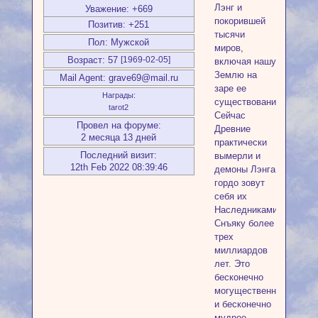
Лэнг и
Уважение:
+669
покорившей
Позитив:
+251
тысячи
Пол:
Мужской
миров,
Возраст:
57
[1969-02-05]
включая нашу
Землю на
Mail Agent:
grave69@mail.ru
заре ее
Награды:
существования.
tarot2
Сейчас
Провел на форуме:
Древние
2 месяца 13 дней
практически
Последний визит:
вымерли и
12th Feb 2022 08:39:46
демоны Лэнга
гордо зовут
себя их
Наследниками.
Снъяку более
трех
миллиардов
лет. Это
бесконечно
могущественное
и бесконечно
мудрое