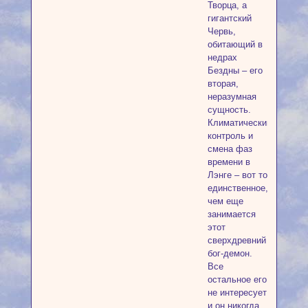
Творца, а
гигантский
Червь,
обитающий в
недрах
Бездны – его
вторая,
неразумная
сущность.
Климатический
контроль и
смена фаз
времени в
Лэнге – вот то
единственное,
чем еще
занимается
этот
сверхдревний
бог-демон.
Все
остальное его
не интересует
и он никогда