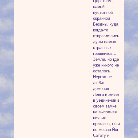
Царством,
самой
пустынной
окраиной
Бездны, куда
когда-то
отправлялись
души самых
страшных
грешников с
Земли, но где
уже никого не
осталось.
Нергал не
любит
демонов
Лэнга и живет
в уединении в
своем замке,
не выполняя
ничьих
приказов, но и
не мешая Йог-
Сототу и