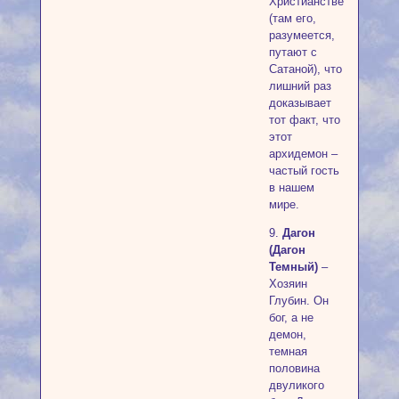
Христианстве
(там его,
разумеется,
путают с
Сатаной), что
лишний раз
доказывает
тот факт, что
этот
архидемон –
частый гость
в нашем
мире.
9.
Дагон
(Дагон
Темный)
–
Хозяин
Глубин. Он
бог, а не
демон,
темная
половина
двуликого