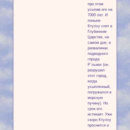
при этом
усыпив его на
7000 лет. И
поныне
Ктулху спит в
Глубинном
Царстве, на
самом дне, в
развалинах
подводного
города
Р`льиех (он
разрушил
этот город,
когда
усыпленный,
погружался в
морскую
пучину). Но
срок его
истекает. Уже
скоро Ктулху
проснется и