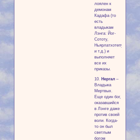
лоялен к
демонам
Кадафа (то
есть
владыкам
Лэнга: Йог-
Сототу,
Ньярлатхотепу
и т.д.) и
выполняет
все их
приказы.
10.
Нергал
–
Владыка
Мертвых.
Еще один бог,
оказавшийся
в Лэнге даже
против своей
воли. Когда-
то он был
светлым
богом