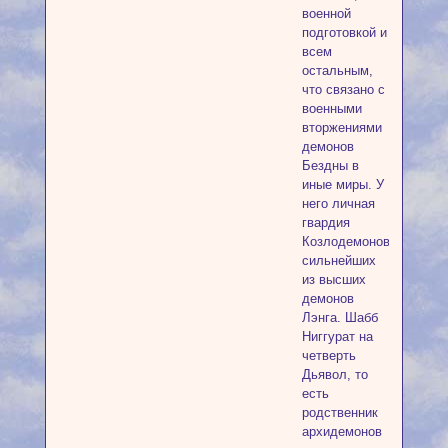
военной
подготовкой и
всем
остальным,
что связано с
военными
вторжениями
демонов
Бездны в
иные миры. У
него личная
гвардия
Козлодемонов,
сильнейших
из высших
демонов
Лэнга. Шабб
Ниггурат на
четверть
Дьявол, то
есть
родственник
архидемонов