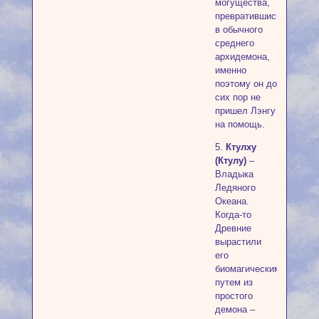
могущества,
превратившись
в обычного
среднего
архидемона,
именно
поэтому он до
сих пор не
пришел Лэнгу
на помощь.
5.
Ктулху
(Ктулу)
–
Владыка
Ледяного
Океана.
Когда-то
Древние
вырастили
его
биомагическим
путем из
простого
демона –