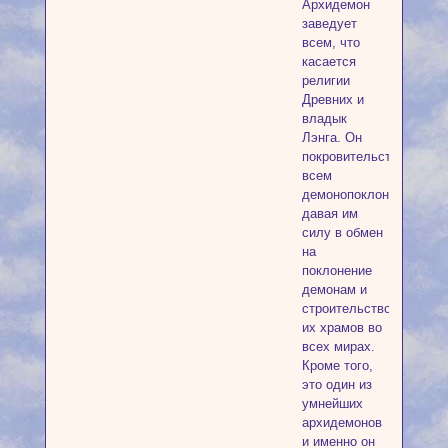
Архидемон
заведует
всем, что
касается
религии
Древних и
владык
Лэнга. Он
покровительствует
всем
демонопоклонникам,
давая им
силу в обмен
на
поклонение
демонам и
строительство
их храмов во
всех мирах.
Кроме того,
это один из
умнейших
архидемонов
и именно он