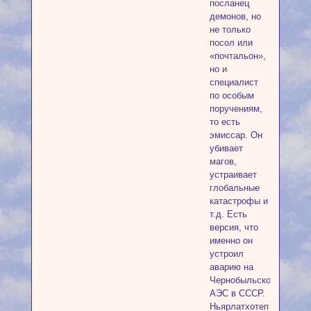
посланец
демонов, но
не только
посол или
«почтальон»,
но и
специалист
по особым
поручениям,
то есть
эмиссар. Он
убивает
магов,
устраивает
глобальные
катастрофы и
т.д. Есть
версия, что
именно он
устроил
аварию на
Чернобыльской
АЭС в СССР.
Ньярлатхотеп