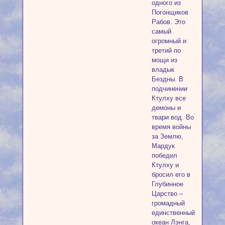
одного из
Погонщиков
Рабов. Это
самый
огромный и
третий по
мощи из
владык
Бездны. В
подчинении
Ктулху все
демоны и
твари вод. Во
время войны
за Землю,
Мардук
победил
Ктулху и
бросил его в
Глубинное
Царство –
громадный
единственный
океан Лэнга,