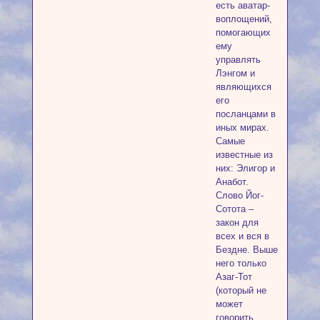
есть аватар-
воплощений,
помогающих
ему
управлять
Лэнгом и
являющихся
его
посланцами в
иных мирах.
Самые
известные из
них: Элигор и
Анабот.
Слово Йог-
Сотота –
закон для
всех и вся в
Бездне. Выше
него только
Азаг-Тот
(который не
может
говорить