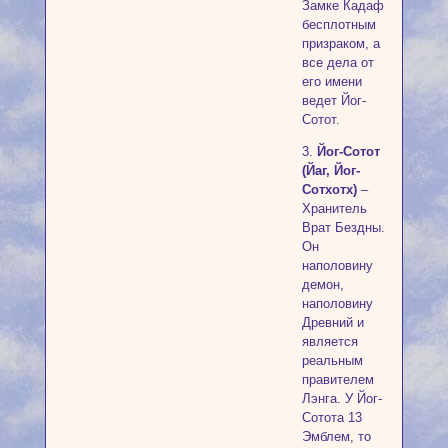
Замке Кадаф
бесплотным
призраком, а
все дела от
его имени
ведет Йог-
Сотот.
3.
Йог-Сотот
(Йаг, Йог-
Сотхотх)
–
Хранитель
Врат Бездны.
Он
наполовину
демон,
наполовину
Древний и
является
реальным
правителем
Лэнга. У Йог-
Сотота 13
Эмблем, то