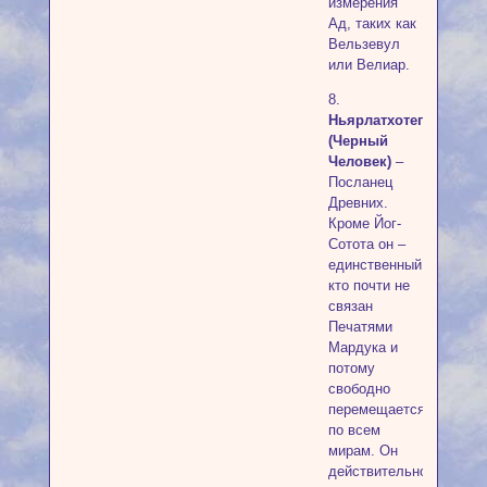
измерения
Ад, таких как
Вельзевул
или Велиар.
8.
Ньярлатхотеп
(Черный
Человек)
–
Посланец
Древних.
Кроме Йог-
Сотота он –
единственный,
кто почти не
связан
Печатями
Мардука и
потому
свободно
перемещается
по всем
мирам. Он
действительно