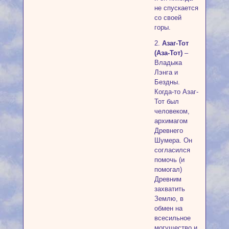
не спускается
со своей
горы.
2.
Азаг-Тот
(Аза-Тот)
–
Владыка
Лэнга и
Бездны.
Когда-то Азаг-
Тот был
человеком,
архимагом
Древнего
Шумера. Он
согласился
помочь (и
помогал)
Древним
захватить
Землю, в
обмен на
всесильное
могущество и