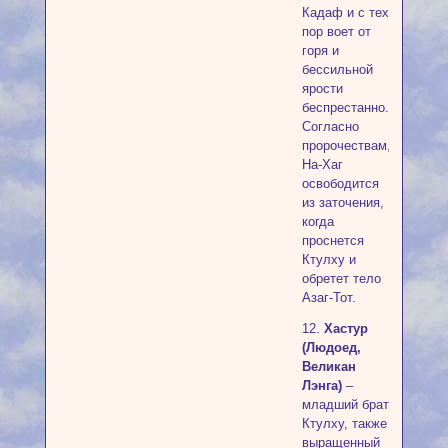
Кадаф и с тех
пор воет от
горя и
бессильной
ярости
беспрестанно.
Согласно
пророчествам,
На-Хаг
освободится
из заточения,
когда
проснется
Ктулху и
обретет тело
Азаг-Тот.
12.
Хастур
(Людоед,
Великан
Лэнга)
–
младший брат
Ктулху, также
выращенный