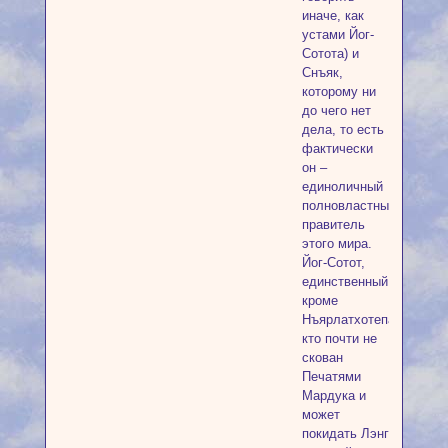
иначе, как
устами Йог-
Сотота) и
Снъяк,
которому ни
до чего нет
дела, то есть
фактически
он –
единоличный
полновластный
правитель
этого мира.
Йог-Сотот,
единственный,
кроме
Нъярлатхотепа,
кто почти не
скован
Печатями
Мардука и
может
покидать Лэнг