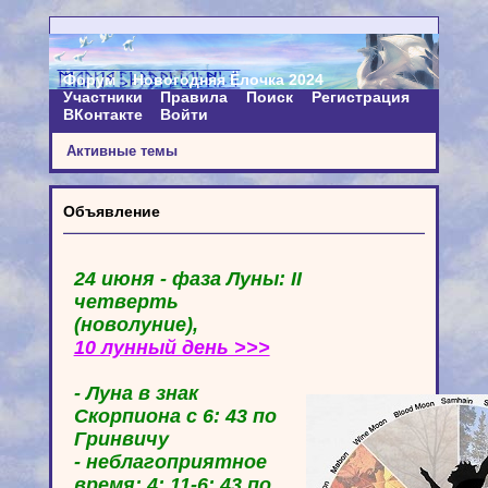
Форум
Новогодняя Ёлочка 2024
Участники
Правила
Поиск
Регистрация
ВКонтакте
Войти
Активные темы
Объявление
24 июня - фаза Луны: II
четверть
(новолуние),
10 лунный день >>>
- Луна в знак
Скорпиона с 6: 43 по
Гринвичу
- неблагоприятное
время: 4: 11-6: 43 по