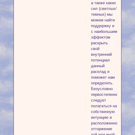
а также каких
сил (светлых/
темных) мы
можем найти
поддержку и
с наибольшим
эффектом
раскрыть
свой
внутренний
потенциал
данный
расклад и
поможет нам
определить.
Безусловно
первостепенно
следует
полагаться на
собственную
интуицию и
расположенность/
отторжение
той или иной