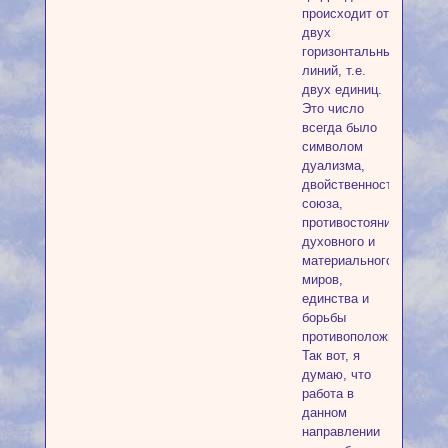
происходит от
двух
горизонтальных
линий, т.е.
двух единиц.
Это число
всегда было
символом
дуализма,
двойственности,
союза,
противостояния
духовного и
материального
миров,
единства и
борьбы
противоположностей.
Так вот, я
думаю, что
работа в
данном
направлении