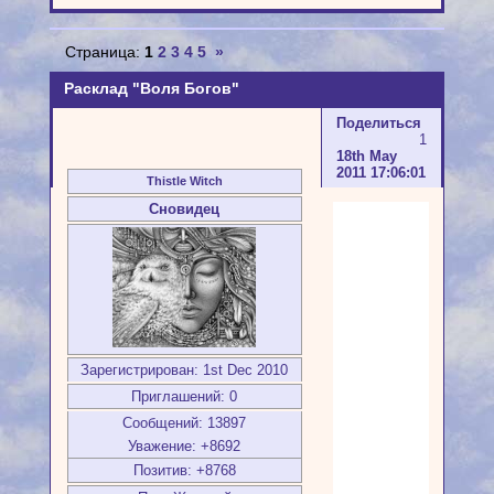
Страница:
1
2
3
4
5
»
Расклад "Воля Богов"
Поделиться
1
18th May
2011 17:06:01
Thistle Witch
Сновидец
Зарегистрирован
: 1st Dec 2010
Приглашений:
0
Сообщений:
13897
Уважение:
+8692
Позитив:
+8768