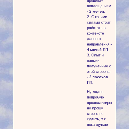
прошлым
воплощениям
-
2 мечей
.
2. С какими
силами стоит
работать в
контексте
данного
направления -
4 мечей ПП
.
3. Опыт и
навыки
полученные с
этой стороны
-
2 посохов
ПП
.
Ну ладно,
попробую
проанализировать,
но прошу
строго не
судить, т.к .
пока щупаю