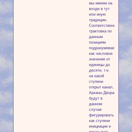
мы имеем на
входе в тут
или иную
традицию.
Соответственно
трактовка по
данным
позициям
подразумевает
как числовое
значение от
единицы до
десяти, т.е.
на какой
ступени
открыт канал,
Арканы Двора
будут в
данном
случае
фигурировать
как ступени
инициации и
показывать