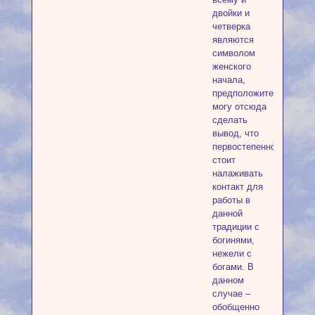
двойки и
четверка
являются
символом
женского
начала,
предположительно
могу отсюда
сделать
вывод, что
первостепенно
стоит
налаживать
контакт для
работы в
данной
традиции с
богинями,
нежели с
богами. В
данном
случае –
обобщенно