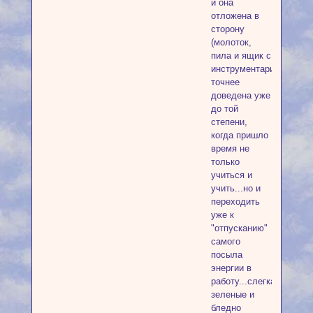
и она
отложена в
сторону
(молоток,
пила и ящик с
инструментарием),
точнее
доведена уже
до той
степени,
когда пришло
время не
только
учиться и
учить...но и
переходить
уже к
"отпусканию"
самого
посыла
энергии в
работу...слегка
зеленые и
бледно