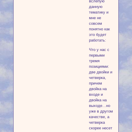
вслепую
данную
тематику и
мне не
совсем
понятно как
это будет
работать:
Что у нас с
первыми
тремя
позициями:
две двойки и
четверка,
причем
двойка на
входе и
двойка на
выходе…но
уже в другом
качестве, а
четверка
скорее несет