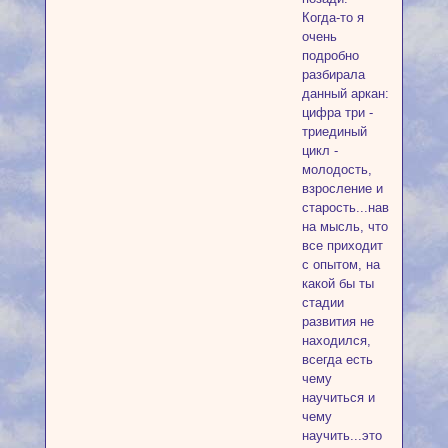
Когда-то я
очень
подробно
разбирала
данный аркан:
цифра три -
триединый
цикл -
молодость,
взросление и
старость...наводит
на мысль, что
все приходит
с опытом, на
какой бы ты
стадии
развития не
находился,
всегда есть
чему
научиться и
чему
научить...это