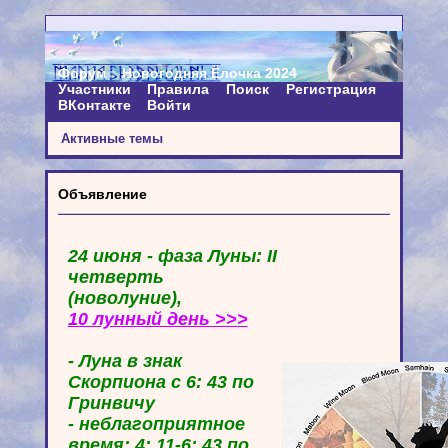
Форум
Новогодняя Ёлочка 2024
Участники
Правила
Поиск
Регистрация
ВКонтакте
Войти
Активные темы
Объявление
24 июня - фаза Луны: II
четверть
(новолуние),
10 лунный день >>>
- Луна в знак
Скорпиона с 6: 43 по
Гринвичу
- неблагоприятное
время: 4: 11-6: 43 по