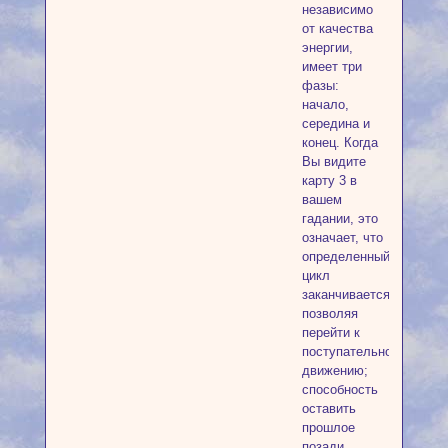
независимо
от качества
энергии,
имеет три
фазы:
начало,
середина и
конец. Когда
Вы видите
карту 3 в
вашем
гадании, это
означает, что
определенный
цикл
заканчивается,
позволяя
перейти к
поступательному
движению;
способность
оставить
прошлое
позади.