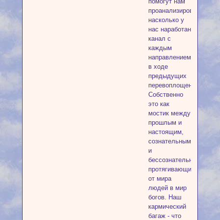
помогут нам
проанализировать,
насколько у
нас наработан
канал с
каждым
направлением
в ходе
предыдущих
перевоплощений.
Собственно
это как
мостик между
прошлым и
настоящим,
сознательным
и
бессознательным,
протягивающийся
от мира
людей в мир
богов. Наш
кармический
багаж - что