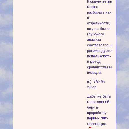
Каждую ветвь
можно
разбирать как
в
отдельности,
но для более
глубокого
анализа
соответственно
рекомендуется
использовать
и метод
сравнительным
позиций.
(с)
Thistle
Witch
Дабы не быть
голословной
беру в
проработку
первых пять
желающих.