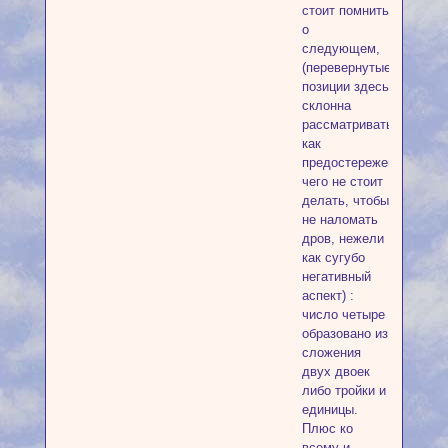
стоит помнить
о
следующем,
(перевернутые
позиции здесь
склонна
рассматривать
как
предостережение,
чего не стоит
делать, чтобы
не наломать
дров, нежели
как сугубо
негативный
аспект) :
число четыре
образовано из
сложения
двух двоек
либо тройки и
единицы.
Плюс ко
всему и