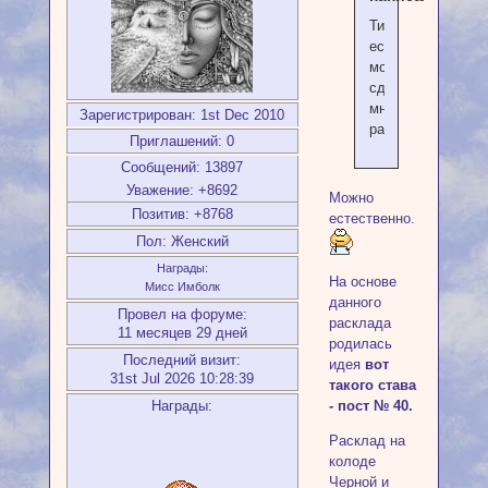
Тис
если
можно
сдела
мне
Зарегистрирован
: 1st Dec 2010
раскладик.
Приглашений:
0
Сообщений:
13897
Уважение:
+8692
Можно
Позитив:
+8768
естественно.
Пол:
Женский
Награды:
На основе
Мисс Имболк
данного
Провел на форуме:
расклада
11 месяцев 29 дней
родилась
Последний визит:
идея
вот
31st Jul 2026 10:28:39
такого става
Награды:
- пост № 40.
Расклад на
колоде
Черной и