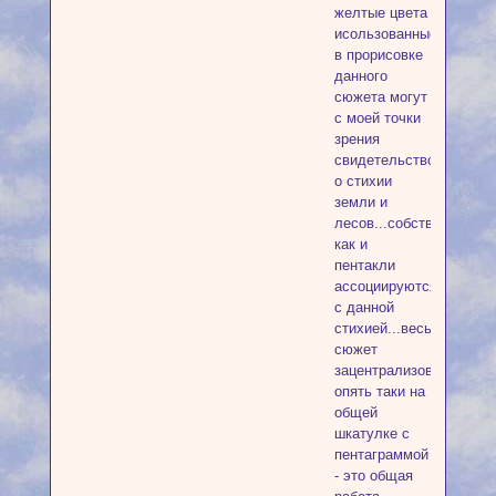
желтые цвета
исользованные
в прорисовке
данного
сюжета могут
с моей точки
зрения
свидетельствовать
о стихии
земли и
лесов...собственно
как и
пентакли
ассоциируются
с данной
стихией...весь
сюжет
зацентрализован
опять таки на
общей
шкатулке с
пентаграммой
- это общая