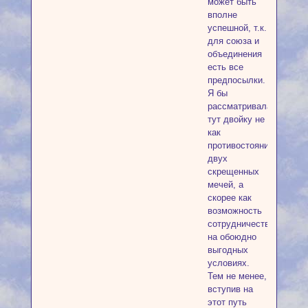
может быть
вполне
успешной, т.к.
для союза и
объединения
есть все
предпосылки.
Я бы
рассматривала
тут двойку не
как
противостояние
двух
скрещенных
мечей, а
скорее как
возможность
сотрудничества
на обоюдно
выгодных
условиях.
Тем не менее,
вступив на
этот путь