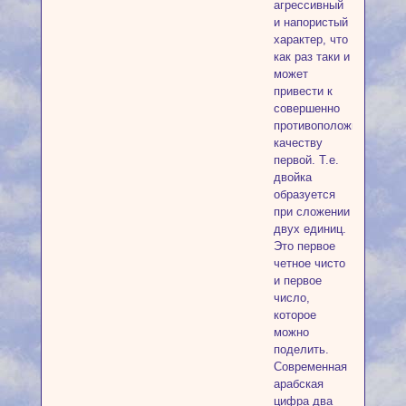
агрессивный
и напористый
характер, что
как раз таки и
может
привести к
совершенно
противоположному
качеству
первой. Т.е.
двойка
образуется
при сложении
двух единиц.
Это первое
четное чисто
и первое
число,
которое
можно
поделить.
Современная
арабская
цифра два