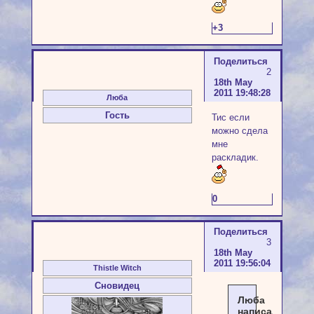
+3
Поделиться
2
18th May
2011 19:48:28
Люба
Гость
Тис если
можно сдела
мне
раскладик.
0
Поделиться
3
18th May
2011 19:56:04
Thistle Witch
Сновидец
Люба
написал(а):