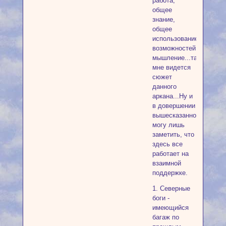
работа,
общее
знание,
общее
использование
возможностей...коллек
мышление...таковым
мне видется
сюжет
данного
аркана...Ну и
в довершении
вышесказанного
могу лишь
заметить, что
здесь все
работает на
взаимной
поддержке.
1. Северные
боги -
имеющийся
багаж по