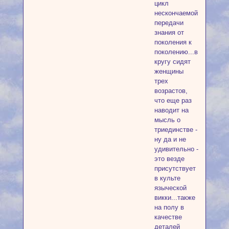
цикл
нескончаемой
передачи
знания от
поколения к
поколению...в
кругу сидят
женщины
трех
возрастов,
что еще раз
наводит на
мысль о
триединстве -
ну да и не
удивительно -
это везде
присутствует
в культе
языческой
викки...также
на полу в
качестве
деталей