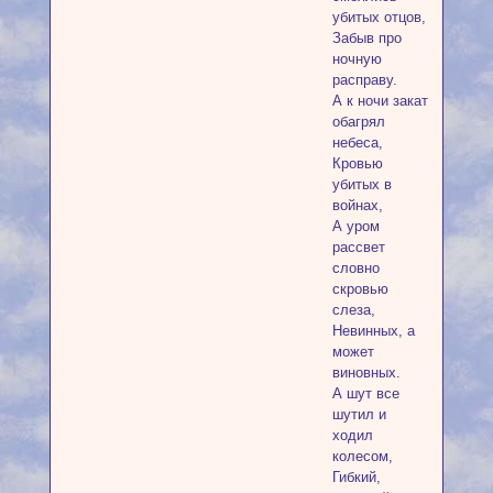
убитых отцов,
Забыв про
ночную
расправу.
А к ночи закат
обагрял
небеса,
Кровью
убитых в
войнах,
А уром
рассвет
словно
скровью
слеза,
Невинных, а
может
виновных.
А шут все
шутил и
ходил
колесом,
Гибкий,