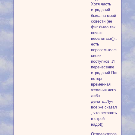
Хотя часть
страданий
была на моей
совести (не
фиг было так
ночью
веселиться))..То
есть
переосмысление
своих
поступков..И
перенесение
страданий.Плюс
потеря
временная
желания чего
либо
делать..Луч
все же сказал
, что вставать
в строй
надо)))
Отредактировано