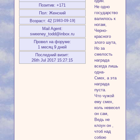
один.
Позитив:
+171
Не одно
государство
Пол:
Женский
валилось к
Возраст:
42
[1983-09-19]
ногам,
Mail Agent:
Черно-
sweeney_todd@inbox.ru
красного
Провел на форуме:
злого шута,
1 месяц 9 дней
Но за
смелость
Последний визит:
награда
26th Jul 2017 15:27:15
всегда лишь
одна-
Смех, а эта
награда
пуста.
Что чужой
ему смех,
коль невесел
он сам,
Ведь не
клоун он ,
чтоб над
собою