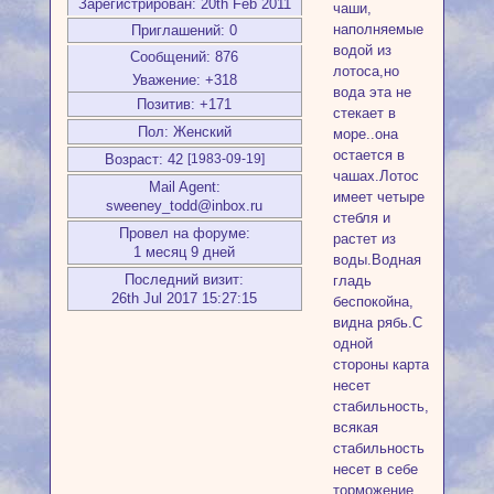
Зарегистрирован
: 20th Feb 2011
чаши,
наполняемые
Приглашений:
0
водой из
Сообщений:
876
лотоса,но
Уважение:
+318
вода эта не
Позитив:
+171
стекает в
Пол:
Женский
море..она
остается в
Возраст:
42
[1983-09-19]
чашах.Лотос
Mail Agent:
имеет четыре
sweeney_todd@inbox.ru
стебля и
Провел на форуме:
растет из
1 месяц 9 дней
воды.Водная
Последний визит:
гладь
26th Jul 2017 15:27:15
беспокойна,
видна рябь.С
одной
стороны карта
несет
стабильность,но
всякая
стабильность
несет в себе
торможение