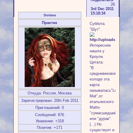
26
3rd Dec 2011
15:18:34
Doriana
Практик
Суббота.
"Шут"..
Интересное
нашла у
Кроули.
Цитата:
"В
средневековой
колоде эта
карта
называлась"Le
Откуда:
Россия, Москва
Mat",от
Зарегистрирован
: 20th Feb 2011
итальянского
Matto-
Приглашений:
0
"сумасшедший"
Сообщений:
876
или "дурак".
Уважение:
+318
(...) Но
Позитив:
+171
существует и