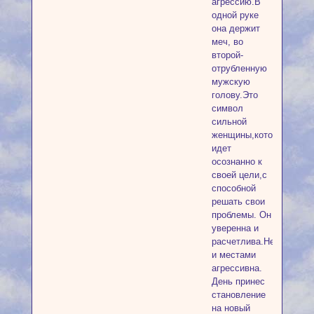
агрессию.В
одной руке
она держит
меч, во
второй-
отрубленную
мужскую
голову.Это
символ
сильной
женщины,которая
идет
осознанно к
своей цели,с
способной
решать свои
проблемы. Он
уверенна и
расчетлива.Независим
и местами
агрессивна.
День принес
становление
на новый