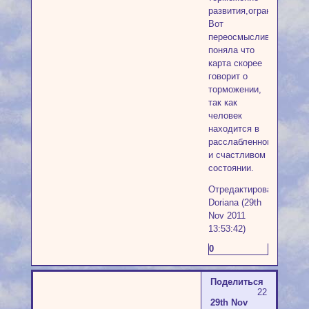
развития,ограниченност
Вот
переосмыслив,
поняла что
карта скорее
говорит о
торможении,
так как
человек
находится в
расслабленном
и счастливом
состоянии.
Отредактировано
Doriana (29th
Nov 2011
13:53:42)
0
Поделиться
22
29th Nov