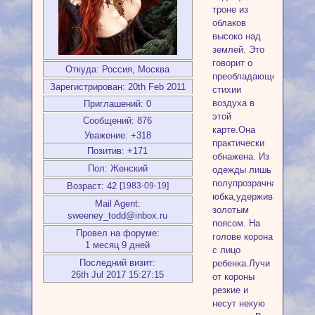
троне из
облаков
высоко над
землей. Это
говорит о
Откуда:
Россия, Москва
преобладающей
Зарегистрирован
: 20th Feb 2011
стихии
воздуха в
Приглашений:
0
этой
Сообщений:
876
карте.Она
Уважение:
+318
практически
Позитив:
+171
обнажена. Из
Пол:
Женский
одежды лишь
полупрозрачная
Возраст:
42
[1983-09-19]
юбка,удерживаемая
Mail Agent:
золотым
sweeney_todd@inbox.ru
поясом. На
Провел на форуме:
голове корона
1 месяц 9 дней
с лицо
Последний визит:
ребенка.Лучи
26th Jul 2017 15:27:15
от короны
резкие и
несут некую