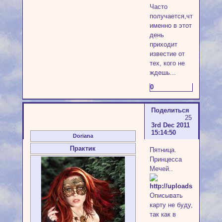
Часто
получается,что
именно в этот
день
приходит
известие от
тех, кого не
ждешь...
0
Поделиться
25
3rd Dec 2011
15:14:50
Doriana
Практик
Пятница.
Принцесса
Мечей..
Описывать
карту не буду,
так как в