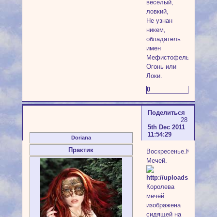
веселый,
ловкий,
Не узнан
никем,
обладатель
имен
Мефистофель,
Огонь или
Локи.
0
Поделиться
28
5th Dec 2011
11:54:29
Doriana
Практик
Воскресенье.Королева
Мечей.
Королева
мечей
изображена
сидящей на