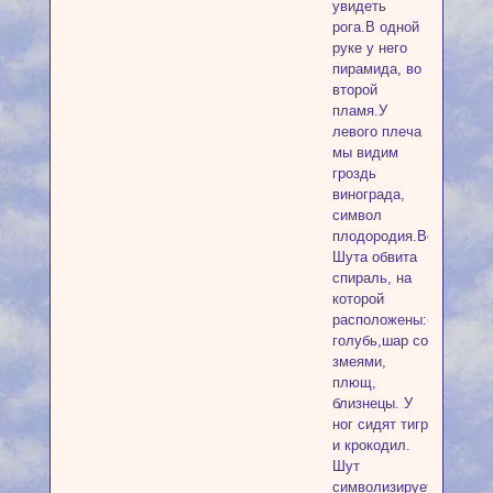
увидеть
рога.В одной
руке у него
пирамида, во
второй
пламя.У
левого плеча
мы видим
гроздь
винограда,
символ
плодородия.Вокруг
Шута обвита
спираль, на
которой
расположены:бабочка,
голубь,шар со
змеями,
плющ,
близнецы. У
ног сидят тигр
и крокодил.
Шут
символизирует