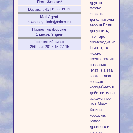
Пол:
Женский
другая,
можно
Возраст:
42
[1983-09-19]
сказать,
Mail Agent:
дополнительная
sweeney_todd@inbox.ru
теория.Если
Провел на форуме:
допустить,
1 месяц 9 дней
что Таро
Последний визит:
происходит из
26th Jul 2017 15:27:15
Египта, то
можно
предположить,что
название
"Мат" ( а эта
карта- ключ
ко всей
колоде)-это в
действительности
искаженное
имя Маут,
богини-
коршуна,
более
древнего и
чистого,