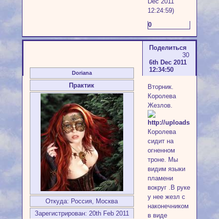
Dec 2011
12:24:59)
0
Поделиться
30
6th Dec 2011
12:34:50
Doriana
Практик
Вторник.
Королева
Жезлов.
Королева
сидит на
огненном
троне. Мы
видим языки
пламени
вокруг .В руке
у нее жезл с
Откуда:
Россия, Москва
наконечником
Зарегистрирован
: 20th Feb 2011
в виде