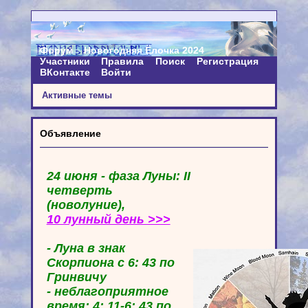
Форум
Новогодняя Ёлочка 2024
Участники
Правила
Поиск
Регистрация
ВКонтакте
Войти
Активные темы
Объявление
24 июня - фаза Луны: II
четверть
(новолуние),
10 лунный день >>>
- Луна в знак
Скорпиона с 6: 43 по
Гринвичу
- неблагоприятное
время: 4: 11-6: 43 по