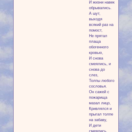
И жизни навек
обрывались.
А шут,
выходя
всякий раз на
помост,
Не прятал
плаща
обогенного
кровью,
И снова
смеялись, и
снова до
слез,
Толпы любого
сословья.
Он сажей с
пожарища
мазал лицо,
Кривлялся и
прыгал толпе
на забаву,
И дети
смеялись