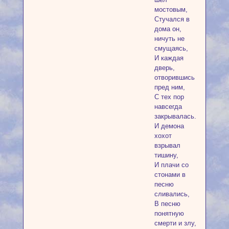
мостовым,
Стучался в
дома он,
ничуть не
смущаясь,
И каждая
дверь,
отворившись
пред ним,
С тех пор
навсегда
закрывалась.
И демона
хохот
взрывал
тишину,
И плачи со
стонами в
песню
сливались,
В песню
понятную
смерти и злу,