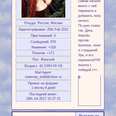
самом начале
много с ней
пережила и
добавить пока
нечего.
Откуда:
Россия, Москва
По дню скажу
Зарегистрирован
: 20th Feb 2011
так..День
борьбы
Приглашений:
0
против
Сообщений:
876
болезни, лени
Уважение:
+318
и страданий..
Позитив:
+171
Ура, я его
Пол:
Женский
пережила!!!!И
вышла с
Возраст:
42
[1983-09-19]
победой,ттт...
Mail Agent:
sweeney_todd@inbox.ru
0
Провел на форуме:
1 месяц 9 дней
Последний визит:
26th Jul 2017 15:27:15
Поделиться