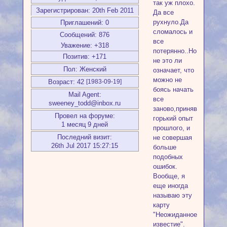
так уж плохо.
Зарегистрирован
: 20th Feb 2011
Да все
рухнуло.Да
Приглашений:
0
сломалось и
Сообщений:
876
все
Уважение:
+318
потерянно..Но
Позитив:
+171
не это ли
Пол:
Женский
означает, что
можно не
Возраст:
42
[1983-09-19]
боясь начать
Mail Agent:
все
sweeney_todd@inbox.ru
заново,приняв
Провел на форуме:
горький опыт
1 месяц 9 дней
прошлого, и
Последний визит:
не совершая
26th Jul 2017 15:27:15
больше
подобных
ошибок.
Вообще, я
еще иногда
называю эту
карту
"Неожиданное
известие".