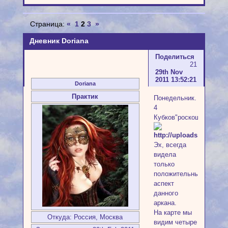
Страница:
«
1
2
3
»
Дневник Doriana
Поделиться
21
29th Nov
2011 13:52:21
Doriana
Практик
Понедельник.
4
Кубков"роскошь".
Эх, всегда
видела
только
положительный
аспект
данного
аркана.
На карте мы
Откуда:
Россия, Москва
видим четыре