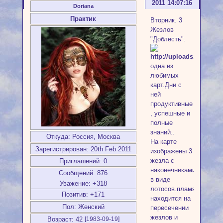
2011 14:07:16
Doriana
Практик
Вторник. 3
Жезлов
"Доблесть".
одна из
любимых
карт.Дни с
ней
продуктивные
, успешные и
полные
знаний..
Откуда:
Россия, Москва
На карте
Зарегистрирован
: 20th Feb 2011
изображены 3
жезла с
Приглашений:
0
наконечниками
Сообщений:
876
в виде
Уважение:
+318
лотосов.пламя
Позитив:
+171
находится на
Пол:
Женский
пересечении
жезлов и
Возраст:
42
[1983-09-19]