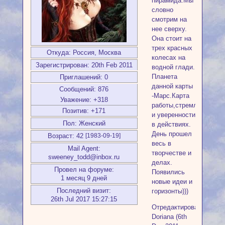
пирамида.Мы
словно
смотрим на
нее сверху.
Она стоит на
трех красных
Откуда:
Россия, Москва
колесах на
Зарегистрирован
: 20th Feb 2011
водной глади.
Планета
Приглашений:
0
данной карты
Сообщений:
876
-Марс.Карта
Уважение:
+318
работы,стремлений,ста
Позитив:
+171
и уверенности
Пол:
Женский
в действиях.
День прошел
Возраст:
42
[1983-09-19]
весь в
Mail Agent:
творчестве и
sweeney_todd@inbox.ru
делах.
Провел на форуме:
Появились
1 месяц 9 дней
новые идеи и
Последний визит:
горизонты)))
26th Jul 2017 15:27:15
Отредактировано
Doriana (6th