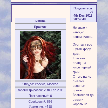
Поделиться
27
4th Dec 2011
20:52:40
Doriana
Практик
Не знаю к
чему,но
вспомнилось.
Этот шут все
шутам фору
даст,
Красный
плащ, на
лице черный
грим,
От его нагло-
смелых
Откуда:
Россия, Москва
веселых
Зарегистрирован
: 20th Feb 2011
проказ,
Засмеялся до
Приглашений:
0
смерти
Сообщений:
876
король не
Уважение:
+318