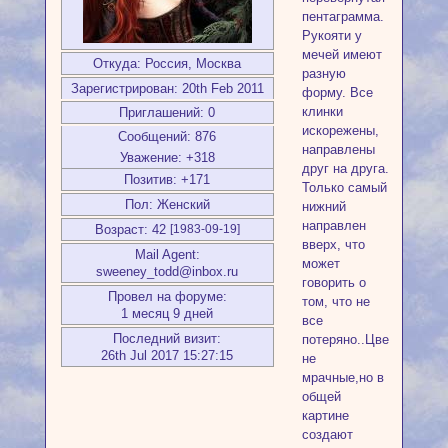
пентаграмма.
Рукояти у
мечей имеют
Откуда:
Россия, Москва
разную
Зарегистрирован
: 20th Feb 2011
форму. Все
клинки
Приглашений:
0
искорежены,
Сообщений:
876
направлены
Уважение:
+318
друг на друга.
Позитив:
+171
Только самый
Пол:
Женский
нижний
направлен
Возраст:
42
[1983-09-19]
вверх, что
Mail Agent:
может
sweeney_todd@inbox.ru
говорить о
Провел на форуме:
том, что не
1 месяц 9 дней
все
Последний визит:
потеряно..Цвета
26th Jul 2017 15:27:15
не
мрачные,но в
общей
картине
создают