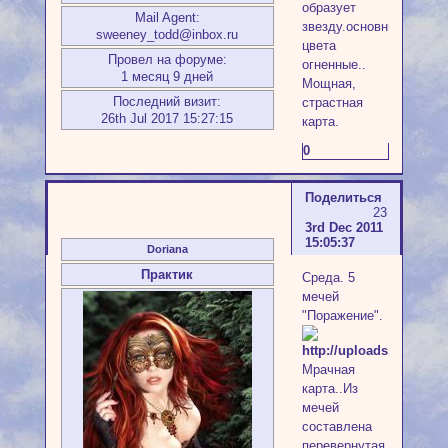
образует
Mail Agent:
звезду.основные
sweeney_todd@inbox.ru
цвета
Провел на форуме:
огненные..
1 месяц 9 дней
Мощная,
Последний визит:
страстная
26th Jul 2017 15:27:15
карта.
0
Поделиться
23
3rd Dec 2011
15:05:37
Doriana
Практик
Среда. 5
мечей
"Поражение".
Мрачная
карта..Из
мечей
составлена
перевернутая