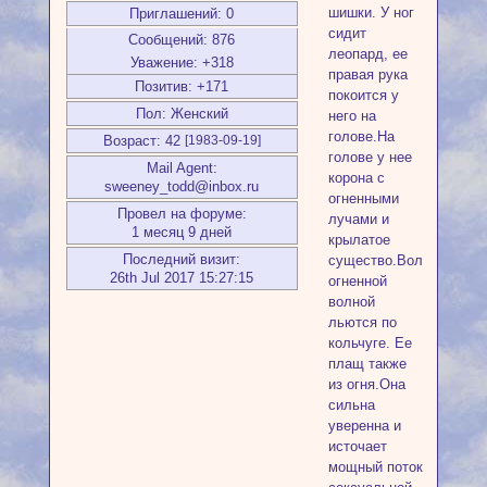
шишки. У ног
Приглашений:
0
сидит
Сообщений:
876
леопард, ее
Уважение:
+318
правая рука
Позитив:
+171
покоится у
Пол:
Женский
него на
голове.На
Возраст:
42
[1983-09-19]
голове у нее
Mail Agent:
корона с
sweeney_todd@inbox.ru
огненными
Провел на форуме:
лучами и
1 месяц 9 дней
крылатое
Последний визит:
существо.Волосы
26th Jul 2017 15:27:15
огненной
волной
льются по
кольчуге. Ее
плащ также
из огня.Она
сильна
уверенна и
источает
мощный поток