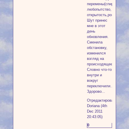
перемены(спираль),
любопытство,
открытость,рост.
Шут принес
мне в этот
день
обновления.
Сменила
обстановку,
изменился
взгляд на
происходящее..
Словно что-то
внутри и
вокруг
переключили..
Здорово...
Отредактировано
Doriana (4th
Dec 2011
20:43:05)
0