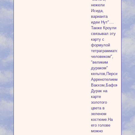
нежели
Исида,
варианта
идеи Нут"....
Также Кроули
связывал эту
карту с
формулой
тетраграмматона,"зеле
человеком",
"великим
дураком"
кельтов,Персивалем,З
Арренотелием,Дионисо
Вакхом,Бафометом.
Дурак на
карте
золотого
цвета в
зеленом
костюме.На
его голове
можно