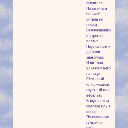
смеяться,
Но смеялся
великий
хитрец по
ночам,
Облачившийся
в строгие
платья.
Неузнанный и
до боли
знакомый,
И ни тени
улыбки у него
на лице,
Страшный
или смешной,
грустный или
веселый,
В шутовском
колпаке иль в
венце.
По каменным
гулким он
шел