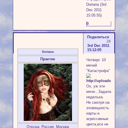
Doriana (3rd
Dec 2011
15:05:55)
0
Поделиться
24
3rd Dec 2011
15:12:05
Doriana
Практик
Четверг. 10
мечей
"Катастрофа"
Ох, уж эти
мечи...Задалась
неделька.
Не смотря на
зловещность
карты и
агрессивные
цвета,все не
Откуда:
Россия, Москва