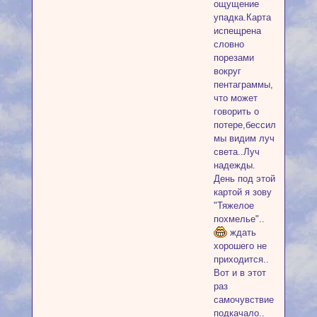
ощущение
упадка.Карта
испещрена
словно
порезами
вокруг
пентаграммы,
что может
говорить о
потере,бессилии,страд
мы видим луч
света..Луч
надежды.
День под этой
картой я зову
"Тяжелое
похмелье"..
ждать
хорошего не
приходится..
Вот и в этот
раз
самочувствие
подкачало..